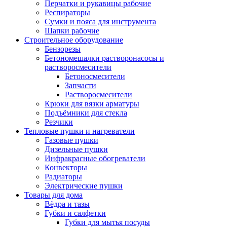
Перчатки и рукавицы рабочие
Респираторы
Сумки и пояса для инструмента
Шапки рабочие
Строительное оборудование
Бензорезы
Бетономешалки растворонасосы и
растворосмесители
Бетоносмесители
Запчасти
Растворосмесители
Крюки для вязки арматуры
Подъёмники для стекла
Резчики
Тепловые пушки и нагреватели
Газовые пушки
Дизельные пушки
Инфракрасные обогреватели
Конвекторы
Радиаторы
Электрические пушки
Товары для дома
Вёдра и тазы
Губки и салфетки
Губки для мытья посуды