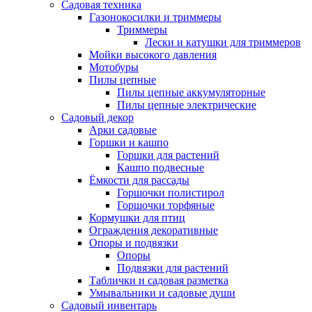
Садовая техника
Газонокосилки и триммеры
Триммеры
Лески и катушки для триммеров
Мойки высокого давления
Мотобуры
Пилы цепные
Пилы цепные аккумуляторные
Пилы цепные электрические
Садовый декор
Арки садовые
Горшки и кашпо
Горшки для растений
Кашпо подвесные
Ёмкости для рассады
Горшочки полистирол
Горшочки торфяные
Кормушки для птиц
Ограждения декоративные
Опоры и подвязки
Опоры
Подвязки для растений
Таблички и садовая разметка
Умывальники и садовые души
Садовый инвентарь