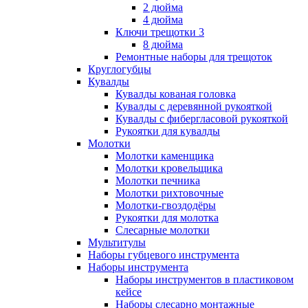
2 дюйма
4 дюйма
Ключи трещотки 3
8 дюйма
Ремонтные наборы для трещоток
Круглогубцы
Кувалды
Кувалды кованая головка
Кувалды с деревянной рукояткой
Кувалды с фибергласовой рукояткой
Рукоятки для кувалды
Молотки
Молотки каменщика
Молотки кровельщика
Молотки печника
Молотки рихтовочные
Молотки-гвоздодёры
Рукоятки для молотка
Слесарные молотки
Мультитулы
Наборы губцевого инструмента
Наборы инструмента
Наборы инструментов в пластиковом
кейсе
Наборы слесарно монтажные