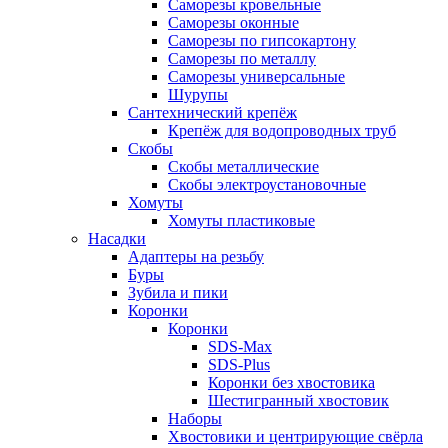
Саморезы кровельные
Саморезы оконные
Саморезы по гипсокартону
Саморезы по металлу
Саморезы универсальные
Шурупы
Сантехнический крепёж
Крепёж для водопроводных труб
Скобы
Скобы металлические
Скобы электроустановочные
Хомуты
Хомуты пластиковые
Насадки
Адаптеры на резьбу
Буры
Зубила и пики
Коронки
Коронки
SDS-Max
SDS-Plus
Коронки без хвостовика
Шестигранный хвостовик
Наборы
Хвостовики и центрирующие свёрла