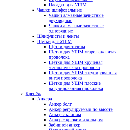
Насадки для УШМ
Чашки шлифовальные
Чашки алмазные зачистные
двухрядные
Чашки алмазные зачистные
однорядные
Шлифлисты и ленты
Щётки для УШМ
Щётки для точила
Щетки для УШМ «тарелка» витая
проволока
Щетки для УШМ крученая
металлическая проволока
Щетки для УШМ латунированная
витая проволока
Щетки для УШМ плоские
латунированная проволока
Крепёж
Анкера
Анкер болт
Анкер регулируемый по высоте
Анкер с клином
Анкер с крюком и кольцом
Забивной анкер