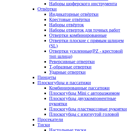
Наборы шоферского инструмента
Отвёртки
Индикаторные отвёртки
Крестовые отвёртки
Наборы отвёрток
Наборы отверток для точных работ
Отвертки комбинированные
Отвертки плоские с прямым шлицем
(SL)
Отвертки усиленные(PZ - крестовой
тип шлица)
Реверсивные отвертки
Т-образные отвертки
Ударные отвертки
Пинцеты
Плоскогубцы и пассатижи
Комбинированные пассатижи
Плоскогубцы Mini с авторазжимом
Плоскогубцы двухкомпонентные
рукоятки
Плоскогубцы пластмассовые рукоятки
Плоскогубцы с изогнутой головой
Просекатели
Тиски
Настольные тиски