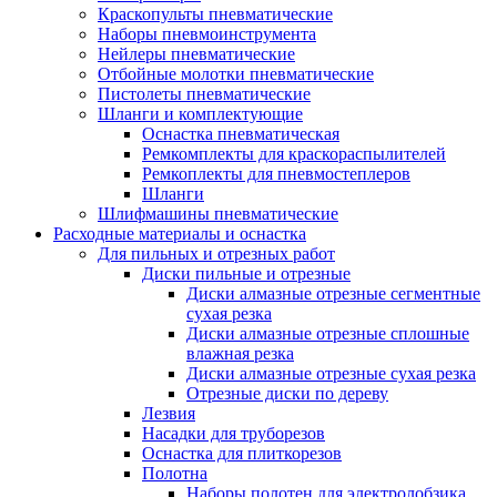
Краскопульты пневматические
Наборы пневмоинструмента
Нейлеры пневматические
Отбойные молотки пневматические
Пистолеты пневматические
Шланги и комплектующие
Оснастка пневматическая
Ремкомплекты для краскораспылителей
Ремкоплекты для пневмостеплеров
Шланги
Шлифмашины пневматические
Расходные материалы и оснастка
Для пильных и отрезных работ
Диски пильные и отрезные
Диски алмазные отрезные сегментные
сухая резка
Диски алмазные отрезные сплошные
влажная резка
Диски алмазные отрезные сухая резка
Отрезные диски по дереву
Лезвия
Насадки для труборезов
Оснастка для плиткорезов
Полотна
Наборы полотен для электролобзика