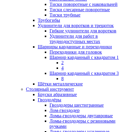
Тиски поворотные с наковальней
Тиски слесарные поворотные
Тиски трубные
Трубогибы
Удлинители для воротков и трещоток
Гибкие удлинители для воротков
Удлинители для работ в
труднодоступных местах
Шарниры карданные и переходники
Переходники для головок
Шарнир карданный с квадратом 1
2
4
Шарнир карданный с квадратом 3
8
Щётки металлические
Столярный инструмент
Бруски абразивные
Гвоздодёры
Гвоздодеры шестигранные
Лом-гвоздодер
Ломы-гвоздодеры двутавровые
Ломы-гвоздодеры с резиновыми
ручками
Ломы-гвоздодеры усиленные