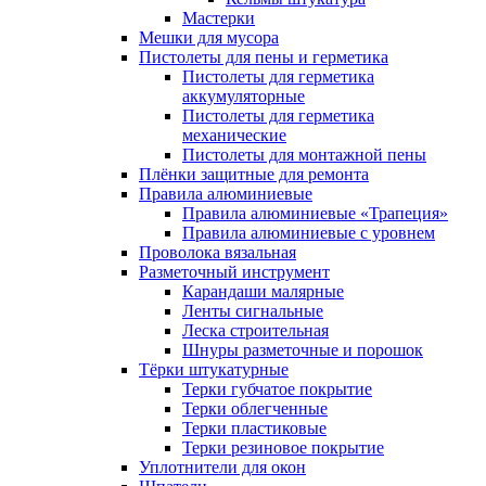
Мастерки
Мешки для мусора
Пистолеты для пены и герметика
Пистолеты для герметика
аккумуляторные
Пистолеты для герметика
механические
Пистолеты для монтажной пены
Плёнки защитные для ремонта
Правила алюминиевые
Правила алюминиевые «Трапеция»
Правила алюминиевые с уровнем
Проволока вязальная
Разметочный инструмент
Карандаши малярные
Ленты сигнальные
Леска строительная
Шнуры разметочные и порошок
Тёрки штукатурные
Терки губчатое покрытие
Терки облегченные
Терки пластиковые
Терки резиновое покрытие
Уплотнители для окон