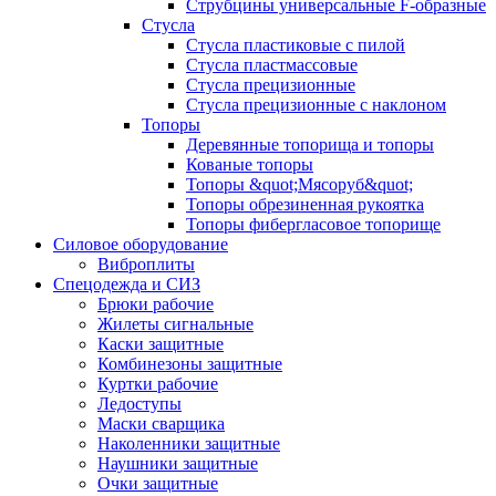
Струбцины универсальные F-образные
Стусла
Стусла пластиковые с пилой
Стусла пластмассовые
Стусла прецизионные
Стусла прецизионные с наклоном
Топоры
Деревянные топорища и топоры
Кованые топоры
Топоры &quot;Мясоруб&quot;
Топоры обрезиненная рукоятка
Топоры фибергласовое топорище
Силовое оборудование
Виброплиты
Спецодежда и СИЗ
Брюки рабочие
Жилеты сигнальные
Каски защитные
Комбинезоны защитные
Куртки рабочие
Ледоступы
Маски сварщика
Наколенники защитные
Наушники защитные
Очки защитные