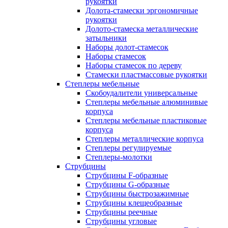
рукоятки
Долота-стамески эргономичные
рукоятки
Долото-стамеска металлические
затыльники
Наборы долот-стамесок
Наборы стамесок
Наборы стамесок по дереву
Стамески пластмассовые рукоятки
Степлеры мебельные
Скобоудалители универсальные
Степлеры мебельные алюминивые
корпуса
Степлеры мебельные пластиковые
корпуса
Степлеры металлические корпуса
Степлеры регулируемые
Степлеры-молотки
Струбцины
Струбцины F-образные
Струбцины G-образные
Струбцины быстрозажимные
Струбцины клещеобразные
Струбцины реечные
Струбцины угловые