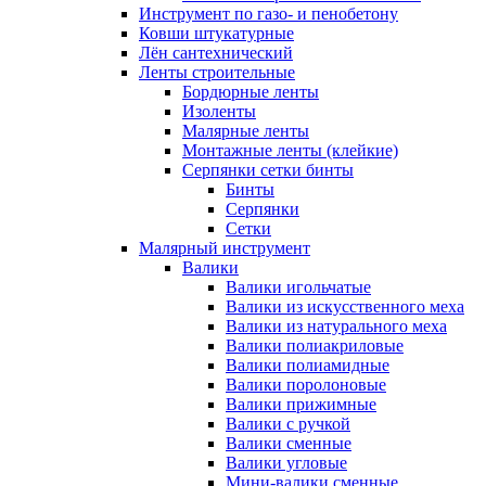
Инструмент по газо- и пенобетону
Ковши штукатурные
Лён сантехнический
Ленты строительные
Бордюрные ленты
Изоленты
Малярные ленты
Монтажные ленты (клейкие)
Серпянки сетки бинты
Бинты
Серпянки
Сетки
Малярный инструмент
Валики
Валики игольчатые
Валики из искусственного меха
Валики из натурального меха
Валики полиакриловые
Валики полиамидные
Валики поролоновые
Валики прижимные
Валики с ручкой
Валики сменные
Валики угловые
Мини-валики сменные