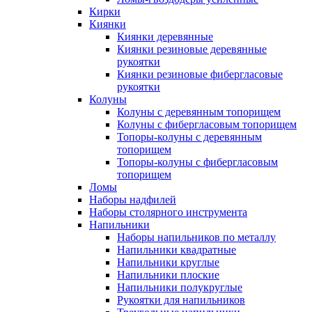
Кирки
Киянки
Киянки деревянные
Киянки резиновые деревянные
рукоятки
Киянки резиновые фибергласовые
рукоятки
Колуны
Колуны с деревянным топорищем
Колуны с фибергласовым топорищем
Топоры-колуны с деревянным
топорищем
Топоры-колуны с фибергласовым
топорищем
Ломы
Наборы надфилей
Наборы столярного инструмента
Напильники
Наборы напильников по металлу
Напильники квадратные
Напильники круглые
Напильники плоские
Напильники полукруглые
Рукоятки для напильников