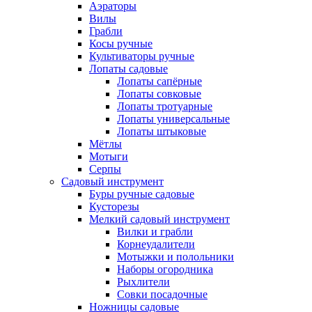
Аэраторы
Вилы
Грабли
Косы ручные
Культиваторы ручные
Лопаты садовые
Лопаты сапёрные
Лопаты совковые
Лопаты тротуарные
Лопаты универсальные
Лопаты штыковые
Мётлы
Мотыги
Серпы
Садовый инструмент
Буры ручные садовые
Кусторезы
Мелкий садовый инструмент
Вилки и грабли
Корнеудалители
Мотыжки и полольники
Наборы огородника
Рыхлители
Совки посадочные
Ножницы садовые