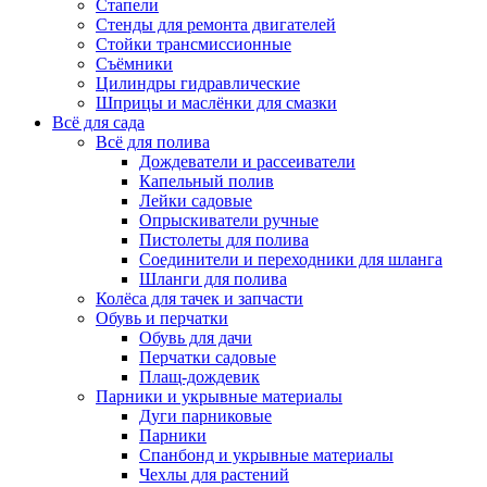
Стапели
Стенды для ремонта двигателей
Стойки трансмиссионные
Съёмники
Цилиндры гидравлические
Шприцы и маслёнки для смазки
Всё для сада
Всё для полива
Дождеватели и рассеиватели
Капельный полив
Лейки садовые
Опрыскиватели ручные
Пистолеты для полива
Соединители и переходники для шланга
Шланги для полива
Колёса для тачек и запчасти
Обувь и перчатки
Обувь для дачи
Перчатки садовые
Плащ-дождевик
Парники и укрывные материалы
Дуги парниковые
Парники
Спанбонд и укрывные материалы
Чехлы для растений