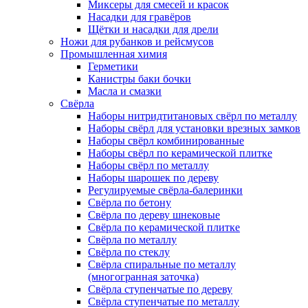
Миксеры для смесей и красок
Насадки для гравёров
Щётки и насадки для дрели
Ножи для рубанков и рейсмусов
Промышленная химия
Герметики
Канистры баки бочки
Масла и смазки
Свёрла
Наборы нитридтитановых свёрл по металлу
Наборы свёрл для установки врезных замков
Наборы свёрл комбинированные
Наборы свёрл по керамической плитке
Наборы свёрл по металлу
Наборы шарошек по дереву
Регулируемые свёрла-балеринки
Свёрла по бетону
Свёрла по дереву шнековые
Свёрла по керамической плитке
Свёрла по металлу
Свёрла по стеклу
Свёрла спиральные по металлу
(многогранная заточка)
Свёрла ступенчатые по дереву
Свёрла ступенчатые по металлу