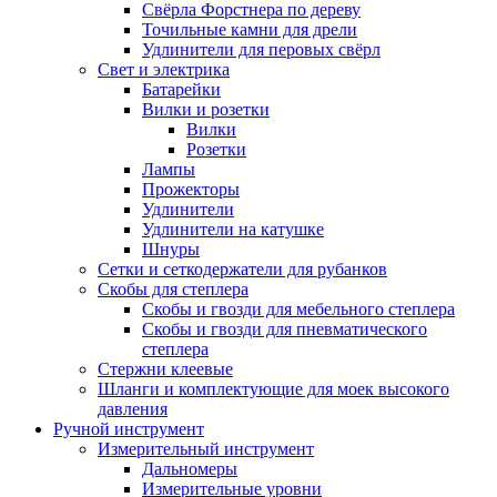
Свёрла Форстнера по дереву
Точильные камни для дрели
Удлинители для перовых свёрл
Свет и электрика
Батарейки
Вилки и розетки
Вилки
Розетки
Лампы
Прожекторы
Удлинители
Удлинители на катушке
Шнуры
Сетки и сеткодержатели для рубанков
Скобы для степлера
Скобы и гвозди для мебельного степлера
Скобы и гвозди для пневматического
степлера
Стержни клеевые
Шланги и комплектующие для моек высокого
давления
Ручной инструмент
Измерительный инструмент
Дальномеры
Измерительные уровни