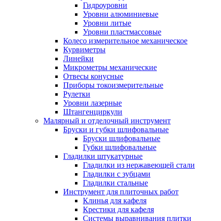
Гидроуровни
Уровни алюминиевые
Уровни литые
Уровни пластмассовые
Колесо измерительное механическое
Курвиметры
Линейки
Микрометры механические
Отвесы конусные
Приборы токоизмерительные
Рулетки
Уровни лазерные
Штангенциркули
Малярный и отделочный инструмент
Бруски и губки шлифовальные
Бруски шлифовальные
Губки шлифовальные
Гладилки штукатурные
Гладилки из нержавеющей стали
Гладилки с зубцами
Гладилки стальные
Инструмент для плиточных работ
Клинья для кафеля
Крестики для кафеля
Системы выравнивания плитки