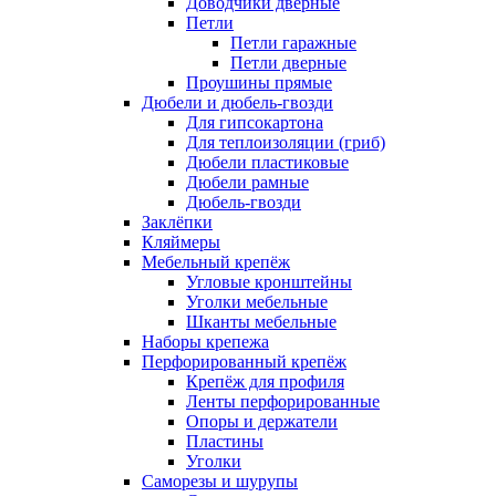
Доводчики дверные
Петли
Петли гаражные
Петли дверные
Проушины прямые
Дюбели и дюбель-гвозди
Для гипсокартона
Для теплоизоляции (гриб)
Дюбели пластиковые
Дюбели рамные
Дюбель-гвозди
Заклёпки
Кляймеры
Мебельный крепёж
Угловые кронштейны
Уголки мебельные
Шканты мебельные
Наборы крепежа
Перфорированный крепёж
Крепёж для профиля
Ленты перфорированные
Опоры и держатели
Пластины
Уголки
Саморезы и шурупы