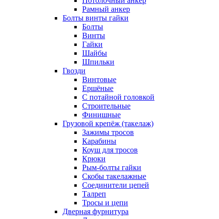
Потолочный анкер
Рамный анкер
Болты винты гайки
Болты
Винты
Гайки
Шайбы
Шпильки
Гвозди
Винтовые
Ершёные
С потайной головкой
Строительные
Финишные
Грузовой крепёж (такелаж)
Зажимы тросов
Карабины
Коуш для тросов
Крюки
Рым-болты гайки
Скобы такелажные
Соединители цепей
Талреп
Тросы и цепи
Дверная фурнитура