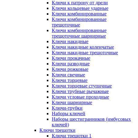
Ключи к патрону от дрели
Ключи кольцевые ударные
Ключи комбинированные
Ключи комбинированные
трещоточные
Ключи комбинированные
трещоточные шарнирные
Ключи накидные
Ключи накидные коленчатые
Ключи накидные трещоточные
Ключи прокачные
Ключи разводные
Ключи рожковые
Ключи свечные
Ключи торцевые
Ключи торцевые ступичные
Ключи трубные рычажные
Ключи угловые проходные
Ключи шарнирные
Ключи-трубки
Наборы ключей
Наборы шестигранников (имбусовых
ключей)
Ключи трещотки
Ключи трещотки 1