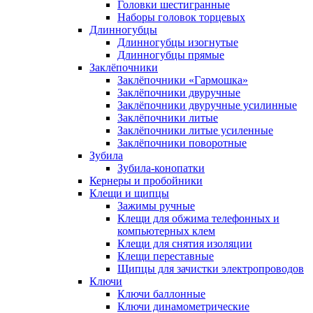
Головки шестигранные
Наборы головок торцевых
Длинногубцы
Длинногубцы изогнутые
Длинногубцы прямые
Заклёпочники
Заклёпочники «Гармошка»
Заклёпочники двуручные
Заклёпочники двуручные усилинные
Заклёпочники литые
Заклёпочники литые усиленные
Заклёпочники поворотные
Зубила
Зубила-конопатки
Кернеры и пробойники
Клещи и щипцы
Зажимы ручные
Клещи для обжима телефонных и
компьютерных клем
Клещи для снятия изоляции
Клещи переставные
Щипцы для зачистки электропроводов
Ключи
Ключи баллонные
Ключи динамометрические