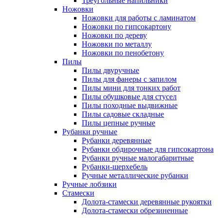
Треугольные напильники
Ножовки
Ножовки для работы с ламинатом
Ножовки по гипсокартону
Ножовки по дереву
Ножовки по металлу
Ножовки по пенобетону
Пилы
Пилы двуручные
Пилы для фанеры с запилом
Пилы мини для тонких работ
Пилы обушковые для стусел
Пилы походные выдвижные
Пилы садовые складные
Пилы цепные ручные
Рубанки ручные
Рубанки деревянные
Рубанки обдирочные для гипсокартона
Рубанки ручные малогабаритные
Рубанки-шерхебель
Ручные металлические рубанки
Ручные лобзики
Стамески
Долота-стамески деревянные рукоятки
Долота-стамески обрезиненные