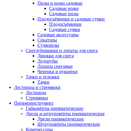
Пилы и ножи садовые
Садовые ножи
Садовые пилы
Плодосъёмники и садовые сумки
Плодосъёмники
Садовые сумки
Садовые аксессуары
Секаторы
Сучкорезы
Снегоуборщики и лопаты для снега
Движки для снега
Ледорубы
Лопаты снеговые
Черенки и рукоятки
Тачки и тележки
Тачки
Лестницы и стремянки
Лестницы
Стремянки
Пневмоинструмент
Гайковёрты пневматические
Дрели и шуруповёрты пневматические
Дрели пневматические
Шуруповёрты пневматические
Компрессоры