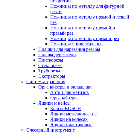
покрытий
Ножницы по металлу для фигурной
резки
Ножницы по металлу прямой и левый
рез
Ножницы по металлу прямой и
правый рез
Ножницы по металлу прямой рез
Ножницы универсальные
Плашки для нарезания резьбы
Плашкодержатели
Плиткорезы
Стеклорезы
Труборезы
Экстракторы
Системы хранения
Органайзеры и вкладыши
Лотки для метизов
Органайзеры
Ящики и кейсы
Кейсы BOSCH
Ящики металлические
Ящики на колесах
Ящики пластиковые
Слесарный инструмент