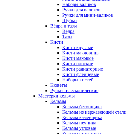
Наборы валиков
Ручки для валиков
Ручки для мини-валиков
Шубки
Вёдра и тазы
Вёдра
Тазы
Кисти
Кисти круглые
Кисти макловицы
Кисти маховые
Кисти плоские
Кисти радиаторные
Кисти флейцевые
Наборы кистей
Кюветы
Ручки телескопические
Мастерки кельмы
Кельмы
Кельмы бетонщика
Кельмы из нержавеющей стали
Кельмы каменщика
Кельмы печника
Кельмы угловые
Кельмы штукатура