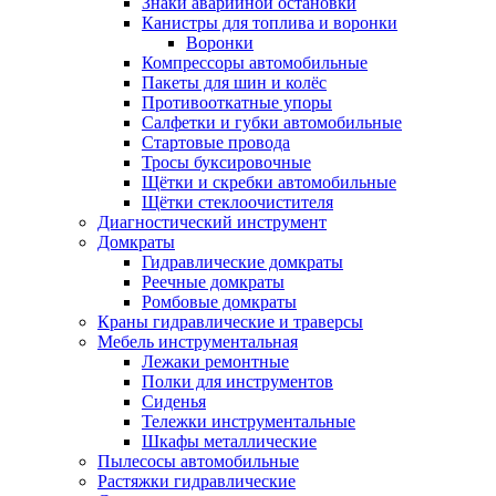
Знаки аварийной остановки
Канистры для топлива и воронки
Воронки
Компрессоры автомобильные
Пакеты для шин и колёс
Противооткатные упоры
Салфетки и губки автомобильные
Стартовые провода
Тросы буксировочные
Щётки и скребки автомобильные
Щётки стеклоочистителя
Диагностический инструмент
Домкраты
Гидравлические домкраты
Реечные домкраты
Ромбовые домкраты
Краны гидравлические и траверсы
Мебель инструментальная
Лежаки ремонтные
Полки для инструментов
Сиденья
Тележки инструментальные
Шкафы металлические
Пылесосы автомобильные
Растяжки гидравлические