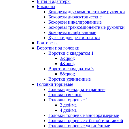
Биты и адаптеры
Бокорезы
Бокорезы двухкомпонентные рукоятки
Бокорезы диэлектрические
Бокорезы никелированные
Бокорезы трехкомпонентные рукоятки
Бокорезы шлифованные
Кусачки для резки плитки
Болторезы
Воротки под головки
Воротки с квадратом 1
2&quot;
4&quot;
Воротки с квадратом 3
8&quot;
Воротки удлиненные
Головки торцевые
Головки двенадцатигранные
Головки свечные
Головки торцевые 1
2 дюйма
4 дюйма
Головки торцевые многоразмерные
Головки торцевые с битой и вставкой
Головки торцевые удлинённые