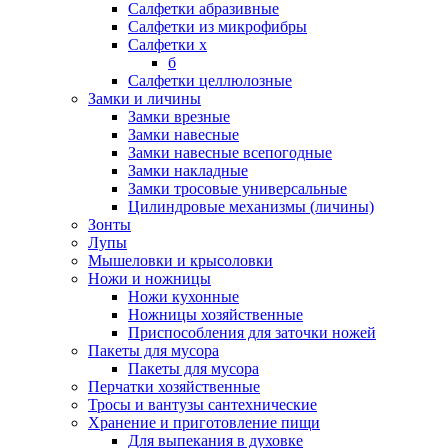
Салфетки абразивные
Салфетки из микрофибры
Салфетки х
б
Салфетки целлюлозные
Замки и личины
Замки врезные
Замки навесные
Замки навесные всепогодные
Замки накладные
Замки тросовые универсальные
Цилиндровые механизмы (личины)
Зонты
Лупы
Мышеловки и крысоловки
Ножи и ножницы
Ножи кухонные
Ножницы хозяйственные
Приспособления для заточки ножей
Пакеты для мусора
Пакеты для мусора
Перчатки хозяйственные
Тросы и вантузы сантехнические
Хранение и приготовление пищи
Для выпекания в духовке