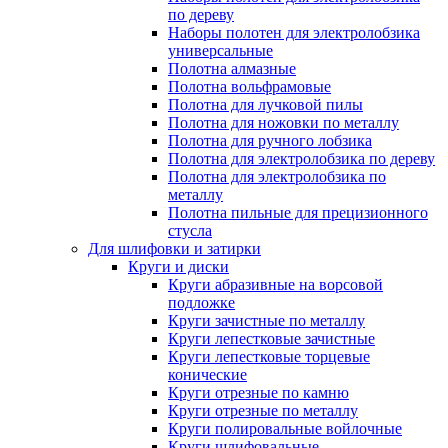
по дереву
Наборы полотен для электролобзика
универсальные
Полотна алмазные
Полотна вольфрамовые
Полотна для лучковой пилы
Полотна для ножовки по металлу
Полотна для ручного лобзика
Полотна для электролобзика по дереву
Полотна для электролобзика по
металлу
Полотна пильные для прецизионного
стусла
Для шлифовки и затирки
Круги и диски
Круги абразивные на ворсовой
подложке
Круги зачистные по металлу
Круги лепестковые зачистные
Круги лепестковые торцевые
конические
Круги отрезные по камню
Круги отрезные по металлу
Круги полировальные войлочные
Круги шлифовальные