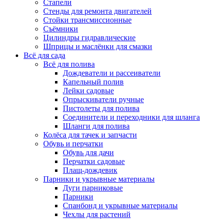
Стапели
Стенды для ремонта двигателей
Стойки трансмиссионные
Съёмники
Цилиндры гидравлические
Шприцы и маслёнки для смазки
Всё для сада
Всё для полива
Дождеватели и рассеиватели
Капельный полив
Лейки садовые
Опрыскиватели ручные
Пистолеты для полива
Соединители и переходники для шланга
Шланги для полива
Колёса для тачек и запчасти
Обувь и перчатки
Обувь для дачи
Перчатки садовые
Плащ-дождевик
Парники и укрывные материалы
Дуги парниковые
Парники
Спанбонд и укрывные материалы
Чехлы для растений