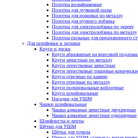
Полотна вольфрамовые
Полотна для лучковой пилы
Полотна для ножовки по металлу
Полотна для ручного лобзика
Полотна для электролобзика по дереву
Полотна для электролобзика по металлу
Полотна пильные для прецизионного ст
Для шлифовки и затирки
Круги и диски
Круги абразивные на ворсовой подложк
Круги зачистные по металлу
Круги лепестковые зачистные
Круги лепестковые торцевые конически
Круги отрезные по камню
Круги отрезные по металлу
Круги полировальные войлочные
Круги шлифовальные
Насадки для УШМ
Чашки шлифовальные
Чашки алмазные зачистные двухрядные
Чашки алмазные зачистные однорядные
Шлифлисты и ленты
Щётки для УШМ
Щётки для точила
Щетки для УШМ «тарелка» витая прово