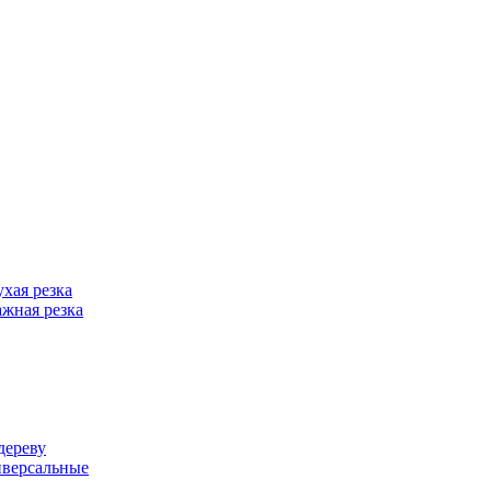
хая резка
жная резка
дереву
иверсальные