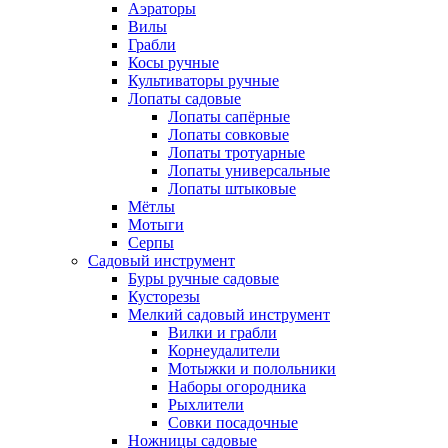
Аэраторы
Вилы
Грабли
Косы ручные
Культиваторы ручные
Лопаты садовые
Лопаты сапёрные
Лопаты совковые
Лопаты тротуарные
Лопаты универсальные
Лопаты штыковые
Мётлы
Мотыги
Серпы
Садовый инструмент
Буры ручные садовые
Кусторезы
Мелкий садовый инструмент
Вилки и грабли
Корнеудалители
Мотыжки и полольники
Наборы огородника
Рыхлители
Совки посадочные
Ножницы садовые