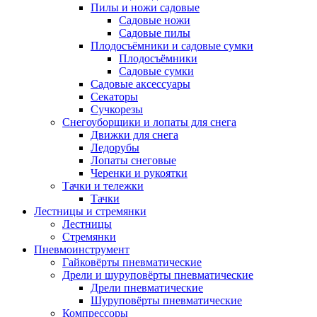
Пилы и ножи садовые
Садовые ножи
Садовые пилы
Плодосъёмники и садовые сумки
Плодосъёмники
Садовые сумки
Садовые аксессуары
Секаторы
Сучкорезы
Снегоуборщики и лопаты для снега
Движки для снега
Ледорубы
Лопаты снеговые
Черенки и рукоятки
Тачки и тележки
Тачки
Лестницы и стремянки
Лестницы
Стремянки
Пневмоинструмент
Гайковёрты пневматические
Дрели и шуруповёрты пневматические
Дрели пневматические
Шуруповёрты пневматические
Компрессоры