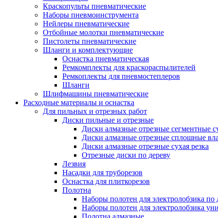
Краскопульты пневматические
Наборы пневмоинструмента
Нейлеры пневматические
Отбойные молотки пневматические
Пистолеты пневматические
Шланги и комплектующие
Оснастка пневматическая
Ремкомплекты для краскораспылителей
Ремкоплекты для пневмостеплеров
Шланги
Шлифмашины пневматические
Расходные материалы и оснастка
Для пильных и отрезных работ
Диски пильные и отрезные
Диски алмазные отрезные сегментные су
Диски алмазные отрезные сплошные вла
Диски алмазные отрезные сухая резка
Отрезные диски по дереву
Лезвия
Насадки для труборезов
Оснастка для плиткорезов
Полотна
Наборы полотен для электролобзика по 
Наборы полотен для электролобзика ун
Полотна алмазные