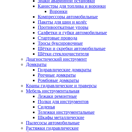
Знаки аварийной остановки
Канистры для топлива и воронки
Воронки
Компрессоры автомобильные
Пакеты для шин и колёс
Противооткатные упоры
Салфетки и губки автомобильные
Стартовые провода
Тросы буксировочные
Щётки и скребки автомобильные
Щётки стеклоочистителя
Диагностический инструмент
Домкраты
Гидравлические домкраты
Реечные домкраты
Ромбовые домкраты
Краны гидравлические и траверсы
Мебель инструментальная
Лежаки ремонтные
Полки для инструментов
Сиденья
Тележки инструментальные
Шкафы металлические
Пылесосы автомобильные
Растяжки гидравлические