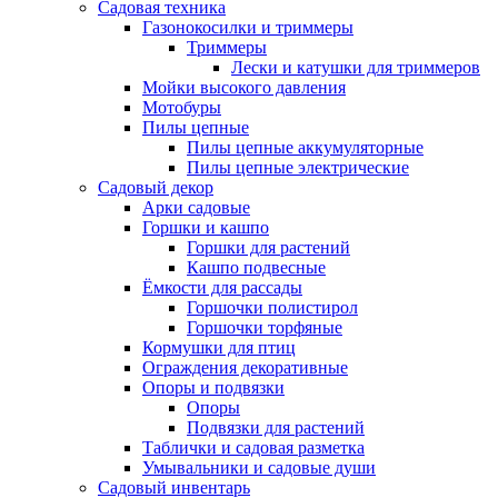
Садовая техника
Газонокосилки и триммеры
Триммеры
Лески и катушки для триммеров
Мойки высокого давления
Мотобуры
Пилы цепные
Пилы цепные аккумуляторные
Пилы цепные электрические
Садовый декор
Арки садовые
Горшки и кашпо
Горшки для растений
Кашпо подвесные
Ёмкости для рассады
Горшочки полистирол
Горшочки торфяные
Кормушки для птиц
Ограждения декоративные
Опоры и подвязки
Опоры
Подвязки для растений
Таблички и садовая разметка
Умывальники и садовые души
Садовый инвентарь