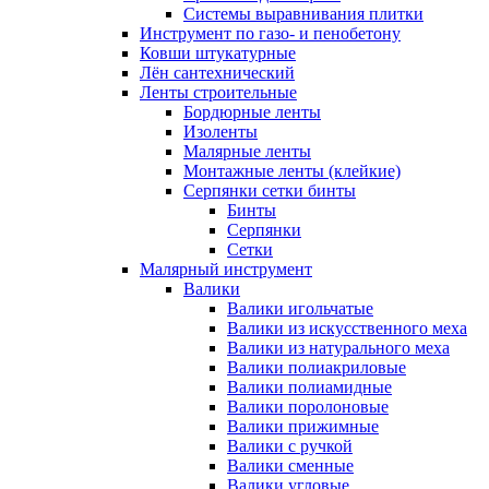
Системы выравнивания плитки
Инструмент по газо- и пенобетону
Ковши штукатурные
Лён сантехнический
Ленты строительные
Бордюрные ленты
Изоленты
Малярные ленты
Монтажные ленты (клейкие)
Серпянки сетки бинты
Бинты
Серпянки
Сетки
Малярный инструмент
Валики
Валики игольчатые
Валики из искусственного меха
Валики из натурального меха
Валики полиакриловые
Валики полиамидные
Валики поролоновые
Валики прижимные
Валики с ручкой
Валики сменные
Валики угловые