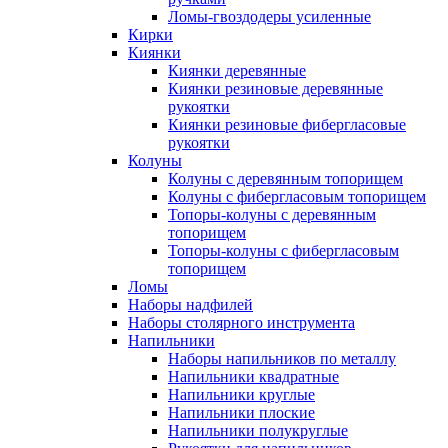
Ломы-гвоздодеры усиленные
Кирки
Киянки
Киянки деревянные
Киянки резиновые деревянные
рукоятки
Киянки резиновые фибергласовые
рукоятки
Колуны
Колуны с деревянным топорищем
Колуны с фибергласовым топорищем
Топоры-колуны с деревянным
топорищем
Топоры-колуны с фибергласовым
топорищем
Ломы
Наборы надфилей
Наборы столярного инструмента
Напильники
Наборы напильников по металлу
Напильники квадратные
Напильники круглые
Напильники плоские
Напильники полукруглые