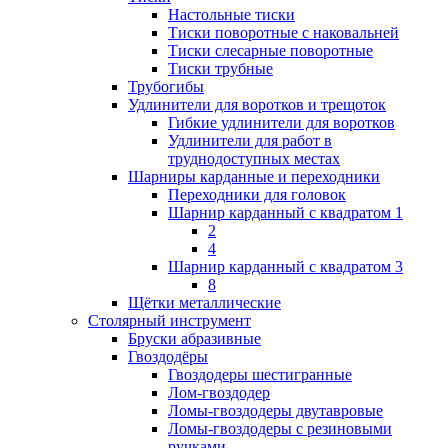
Настольные тиски
Тиски поворотные с наковальней
Тиски слесарные поворотные
Тиски трубные
Трубогибы
Удлинители для воротков и трещоток
Гибкие удлинители для воротков
Удлинители для работ в
труднодоступных местах
Шарниры карданные и переходники
Переходники для головок
Шарнир карданный с квадратом 1
2
4
Шарнир карданный с квадратом 3
8
Щётки металлические
Столярный инструмент
Бруски абразивные
Гвоздодёры
Гвоздодеры шестигранные
Лом-гвоздодер
Ломы-гвоздодеры двутавровые
Ломы-гвоздодеры с резиновыми
ручками