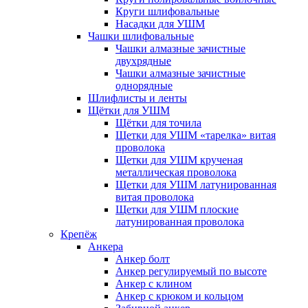
Круги шлифовальные
Насадки для УШМ
Чашки шлифовальные
Чашки алмазные зачистные
двухрядные
Чашки алмазные зачистные
однорядные
Шлифлисты и ленты
Щётки для УШМ
Щётки для точила
Щетки для УШМ «тарелка» витая
проволока
Щетки для УШМ крученая
металлическая проволока
Щетки для УШМ латунированная
витая проволока
Щетки для УШМ плоские
латунированная проволока
Крепёж
Анкера
Анкер болт
Анкер регулируемый по высоте
Анкер с клином
Анкер с крюком и кольцом