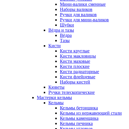
Мини-валики сменные
Наборы валиков
Ручки для валиков
Ручки для мини-валиков
Шубки
Вёдра и тазы
Вёдра
Тазы
Кисти
Кисти круглые
Кисти макловицы
Кисти маховые
Кисти плоские
Кисти радиаторные
Кисти флейцевые
Наборы кистей
Кюветы
Ручки телескопические
Мастерки кельмы
Кельмы
Кельмы бетонщика
Кельмы из нержавеющей стали
Кельмы каменщика
Кельмы печника
Кельмы угловые