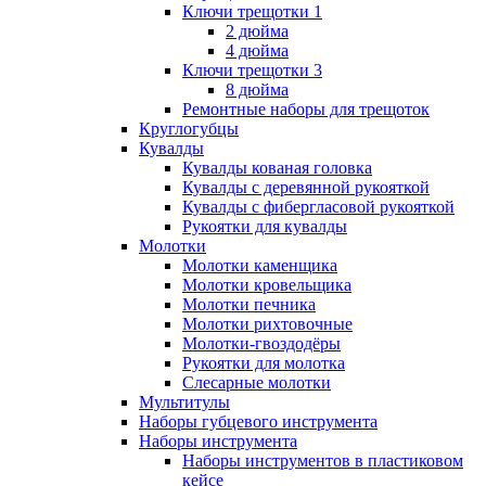
Ключи трещотки 1
2 дюйма
4 дюйма
Ключи трещотки 3
8 дюйма
Ремонтные наборы для трещоток
Круглогубцы
Кувалды
Кувалды кованая головка
Кувалды с деревянной рукояткой
Кувалды с фибергласовой рукояткой
Рукоятки для кувалды
Молотки
Молотки каменщика
Молотки кровельщика
Молотки печника
Молотки рихтовочные
Молотки-гвоздодёры
Рукоятки для молотка
Слесарные молотки
Мультитулы
Наборы губцевого инструмента
Наборы инструмента
Наборы инструментов в пластиковом
кейсе