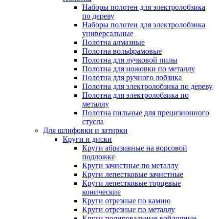
Наборы полотен для электролобзика
по дереву
Наборы полотен для электролобзика
универсальные
Полотна алмазные
Полотна вольфрамовые
Полотна для лучковой пилы
Полотна для ножовки по металлу
Полотна для ручного лобзика
Полотна для электролобзика по дереву
Полотна для электролобзика по
металлу
Полотна пильные для прецизионного
стусла
Для шлифовки и затирки
Круги и диски
Круги абразивные на ворсовой
подложке
Круги зачистные по металлу
Круги лепестковые зачистные
Круги лепестковые торцевые
конические
Круги отрезные по камню
Круги отрезные по металлу
Круги полировальные войлочные