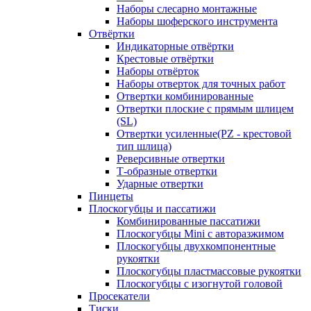
Наборы слесарно монтажные
Наборы шоферского инструмента
Отвёртки
Индикаторные отвёртки
Крестовые отвёртки
Наборы отвёрток
Наборы отверток для точных работ
Отвертки комбинированные
Отвертки плоские с прямым шлицем
(SL)
Отвертки усиленные(PZ - крестовой
тип шлица)
Реверсивные отвертки
Т-образные отвертки
Ударные отвертки
Пинцеты
Плоскогубцы и пассатижи
Комбинированные пассатижи
Плоскогубцы Mini с авторазжимом
Плоскогубцы двухкомпонентные
рукоятки
Плоскогубцы пластмассовые рукоятки
Плоскогубцы с изогнутой головой
Просекатели
Тиски