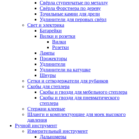
Свёрла ступенчатые по металлу
Свёрла Форстнера по дереву
Точильные камни для дрели
Удлинители для перовых свёрл
Свет и электрика
Батарейки
Вилки и розетки
Вилки
Розетки
Лампы
Прожекторы
Удлинители
Удлинители на катушке
Шнуры
Сетки и сеткодержатели для рубанков
Скобы для степлера
Скобы и гвозди для мебельного степлера
Скобы и гвозди для пневматического
степлера
Стержни клеевые
Шланги и комплектующие для моек высокого
давления
Ручной инструмент
Измерительный инструмент
Дальномеры