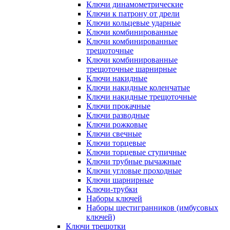
Ключи динамометрические
Ключи к патрону от дрели
Ключи кольцевые ударные
Ключи комбинированные
Ключи комбинированные
трещоточные
Ключи комбинированные
трещоточные шарнирные
Ключи накидные
Ключи накидные коленчатые
Ключи накидные трещоточные
Ключи прокачные
Ключи разводные
Ключи рожковые
Ключи свечные
Ключи торцевые
Ключи торцевые ступичные
Ключи трубные рычажные
Ключи угловые проходные
Ключи шарнирные
Ключи-трубки
Наборы ключей
Наборы шестигранников (имбусовых
ключей)
Ключи трещотки