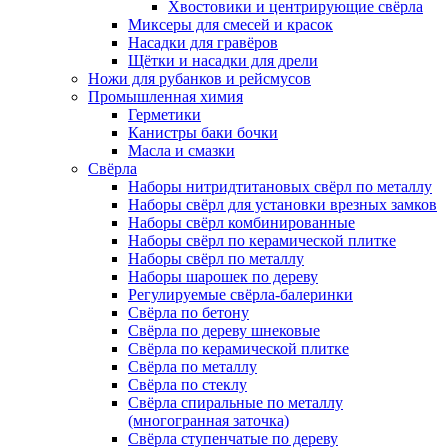
Хвостовики и центрирующие свёрла
Миксеры для смесей и красок
Насадки для гравёров
Щётки и насадки для дрели
Ножи для рубанков и рейсмусов
Промышленная химия
Герметики
Канистры баки бочки
Масла и смазки
Свёрла
Наборы нитридтитановых свёрл по металлу
Наборы свёрл для установки врезных замков
Наборы свёрл комбинированные
Наборы свёрл по керамической плитке
Наборы свёрл по металлу
Наборы шарошек по дереву
Регулируемые свёрла-балеринки
Свёрла по бетону
Свёрла по дереву шнековые
Свёрла по керамической плитке
Свёрла по металлу
Свёрла по стеклу
Свёрла спиральные по металлу
(многогранная заточка)
Свёрла ступенчатые по дереву