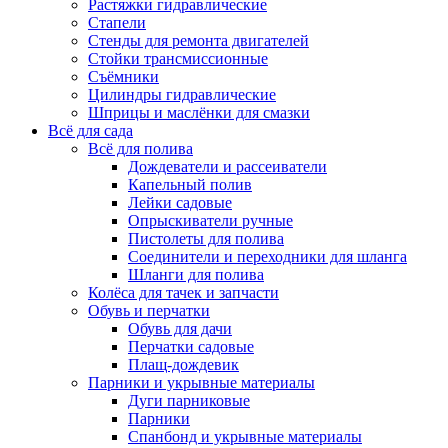
Растяжки гидравлические
Стапели
Стенды для ремонта двигателей
Стойки трансмиссионные
Съёмники
Цилиндры гидравлические
Шприцы и маслёнки для смазки
Всё для сада
Всё для полива
Дождеватели и рассеиватели
Капельный полив
Лейки садовые
Опрыскиватели ручные
Пистолеты для полива
Соединители и переходники для шланга
Шланги для полива
Колёса для тачек и запчасти
Обувь и перчатки
Обувь для дачи
Перчатки садовые
Плащ-дождевик
Парники и укрывные материалы
Дуги парниковые
Парники
Спанбонд и укрывные материалы