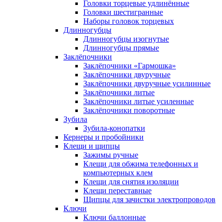
Головки торцевые удлинённые
Головки шестигранные
Наборы головок торцевых
Длинногубцы
Длинногубцы изогнутые
Длинногубцы прямые
Заклёпочники
Заклёпочники «Гармошка»
Заклёпочники двуручные
Заклёпочники двуручные усилинные
Заклёпочники литые
Заклёпочники литые усиленные
Заклёпочники поворотные
Зубила
Зубила-конопатки
Кернеры и пробойники
Клещи и щипцы
Зажимы ручные
Клещи для обжима телефонных и
компьютерных клем
Клещи для снятия изоляции
Клещи переставные
Щипцы для зачистки электропроводов
Ключи
Ключи баллонные