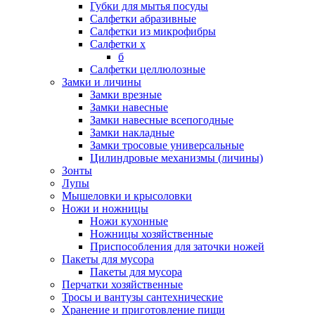
Губки для мытья посуды
Салфетки абразивные
Салфетки из микрофибры
Салфетки х
б
Салфетки целлюлозные
Замки и личины
Замки врезные
Замки навесные
Замки навесные всепогодные
Замки накладные
Замки тросовые универсальные
Цилиндровые механизмы (личины)
Зонты
Лупы
Мышеловки и крысоловки
Ножи и ножницы
Ножи кухонные
Ножницы хозяйственные
Приспособления для заточки ножей
Пакеты для мусора
Пакеты для мусора
Перчатки хозяйственные
Тросы и вантузы сантехнические
Хранение и приготовление пищи