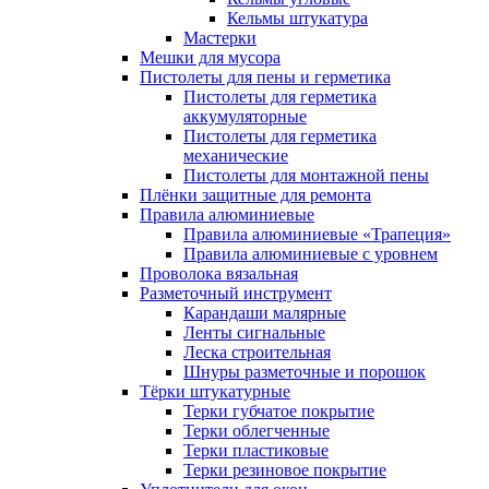
Кельмы штукатура
Мастерки
Мешки для мусора
Пистолеты для пены и герметика
Пистолеты для герметика
аккумуляторные
Пистолеты для герметика
механические
Пистолеты для монтажной пены
Плёнки защитные для ремонта
Правила алюминиевые
Правила алюминиевые «Трапеция»
Правила алюминиевые с уровнем
Проволока вязальная
Разметочный инструмент
Карандаши малярные
Ленты сигнальные
Леска строительная
Шнуры разметочные и порошок
Тёрки штукатурные
Терки губчатое покрытие
Терки облегченные
Терки пластиковые
Терки резиновое покрытие