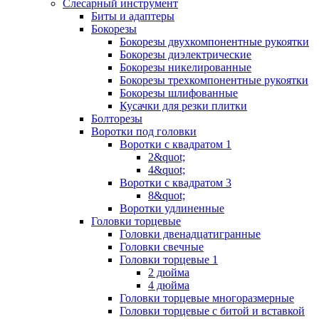
Слесарный инструмент
Биты и адаптеры
Бокорезы
Бокорезы двухкомпонентные рукоятки
Бокорезы диэлектрические
Бокорезы никелированные
Бокорезы трехкомпонентные рукоятки
Бокорезы шлифованные
Кусачки для резки плитки
Болторезы
Воротки под головки
Воротки с квадратом 1
2&quot;
4&quot;
Воротки с квадратом 3
8&quot;
Воротки удлиненные
Головки торцевые
Головки двенадцатигранные
Головки свечные
Головки торцевые 1
2 дюйма
4 дюйма
Головки торцевые многоразмерные
Головки торцевые с битой и вставкой