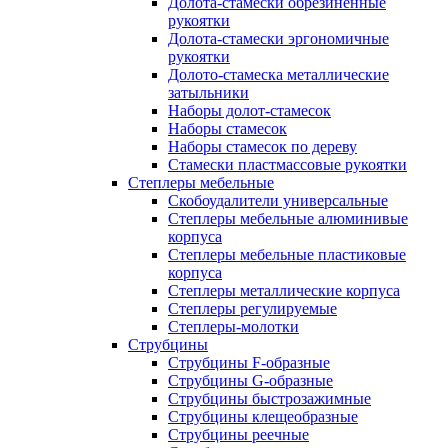
Долота-стамески обрезиненные
рукоятки
Долота-стамески эргономичные
рукоятки
Долото-стамеска металлические
затыльники
Наборы долот-стамесок
Наборы стамесок
Наборы стамесок по дереву
Стамески пластмассовые рукоятки
Степлеры мебельные
Скобоудалители универсальные
Степлеры мебельные алюминивые
корпуса
Степлеры мебельные пластиковые
корпуса
Степлеры металлические корпуса
Степлеры регулируемые
Степлеры-молотки
Струбцины
Струбцины F-образные
Струбцины G-образные
Струбцины быстрозажимные
Струбцины клещеобразные
Струбцины реечные