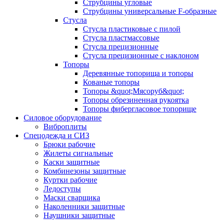
Струбцины угловые
Струбцины универсальные F-образные
Стусла
Стусла пластиковые с пилой
Стусла пластмассовые
Стусла прецизионные
Стусла прецизионные с наклоном
Топоры
Деревянные топорища и топоры
Кованые топоры
Топоры &quot;Мясоруб&quot;
Топоры обрезиненная рукоятка
Топоры фибергласовое топорище
Силовое оборудование
Виброплиты
Спецодежда и СИЗ
Брюки рабочие
Жилеты сигнальные
Каски защитные
Комбинезоны защитные
Куртки рабочие
Ледоступы
Маски сварщика
Наколенники защитные
Наушники защитные