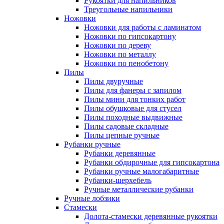
Рукоятки для напильников
Треугольные напильники
Ножовки
Ножовки для работы с ламинатом
Ножовки по гипсокартону
Ножовки по дереву
Ножовки по металлу
Ножовки по пенобетону
Пилы
Пилы двуручные
Пилы для фанеры с запилом
Пилы мини для тонких работ
Пилы обушковые для стусел
Пилы походные выдвижные
Пилы садовые складные
Пилы цепные ручные
Рубанки ручные
Рубанки деревянные
Рубанки обдирочные для гипсокартона
Рубанки ручные малогабаритные
Рубанки-шерхебель
Ручные металлические рубанки
Ручные лобзики
Стамески
Долота-стамески деревянные рукоятки