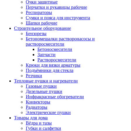
Очки защитные
Перчатки и рукавицы рабочие
Респираторы
Сумки и пояса для инструмента
Шапки рабочие
Строительное оборудование
Бензорезы
Бетономешалки растворонасосы и
растворосмесители
Бетоносмесители
Запчасти
Растворосмесители
Крюки для вязки арматуры
Подъёмники для стекла
Резчики
Тепловые пушки и нагреватели
Газовые пушки
Дизельные пушки
Инфракрасные обогреватели
Конвекторы
Радиаторы
Электрические пушки
Товары для дома
Вёдра и тазы
Губки и салфетки