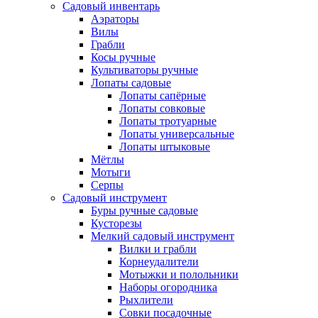
Садовый инвентарь
Аэраторы
Вилы
Грабли
Косы ручные
Культиваторы ручные
Лопаты садовые
Лопаты сапёрные
Лопаты совковые
Лопаты тротуарные
Лопаты универсальные
Лопаты штыковые
Мётлы
Мотыги
Серпы
Садовый инструмент
Буры ручные садовые
Кусторезы
Мелкий садовый инструмент
Вилки и грабли
Корнеудалители
Мотыжки и полольники
Наборы огородника
Рыхлители
Совки посадочные