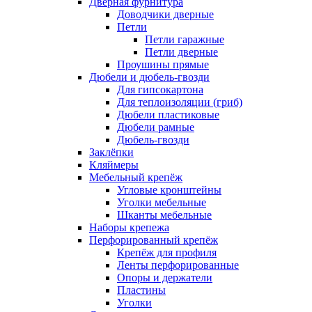
Дверная фурнитура
Доводчики дверные
Петли
Петли гаражные
Петли дверные
Проушины прямые
Дюбели и дюбель-гвозди
Для гипсокартона
Для теплоизоляции (гриб)
Дюбели пластиковые
Дюбели рамные
Дюбель-гвозди
Заклёпки
Кляймеры
Мебельный крепёж
Угловые кронштейны
Уголки мебельные
Шканты мебельные
Наборы крепежа
Перфорированный крепёж
Крепёж для профиля
Ленты перфорированные
Опоры и держатели
Пластины
Уголки