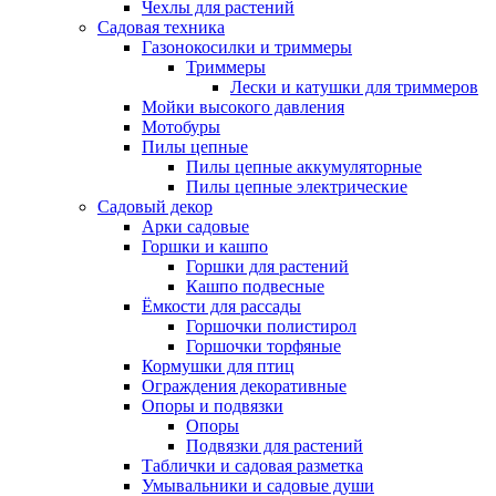
Чехлы для растений
Садовая техника
Газонокосилки и триммеры
Триммеры
Лески и катушки для триммеров
Мойки высокого давления
Мотобуры
Пилы цепные
Пилы цепные аккумуляторные
Пилы цепные электрические
Садовый декор
Арки садовые
Горшки и кашпо
Горшки для растений
Кашпо подвесные
Ёмкости для рассады
Горшочки полистирол
Горшочки торфяные
Кормушки для птиц
Ограждения декоративные
Опоры и подвязки
Опоры
Подвязки для растений
Таблички и садовая разметка
Умывальники и садовые души