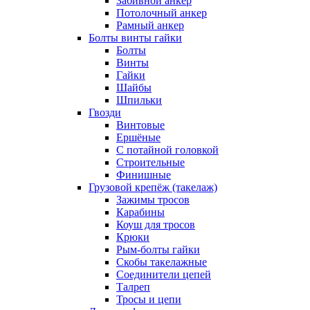
Забивной анкер
Потолочный анкер
Рамный анкер
Болты винты гайки
Болты
Винты
Гайки
Шайбы
Шпильки
Гвозди
Винтовые
Ершёные
С потайной головкой
Строительные
Финишные
Грузовой крепёж (такелаж)
Зажимы тросов
Карабины
Коуш для тросов
Крюки
Рым-болты гайки
Скобы такелажные
Соединители цепей
Талреп
Тросы и цепи