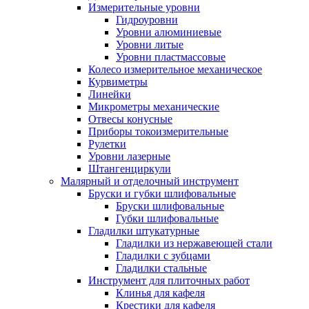
Измерительные уровни
Гидроуровни
Уровни алюминиевые
Уровни литые
Уровни пластмассовые
Колесо измерительное механическое
Курвиметры
Линейки
Микрометры механические
Отвесы конусные
Приборы токоизмерительные
Рулетки
Уровни лазерные
Штангенциркули
Малярный и отделочный инструмент
Бруски и губки шлифовальные
Бруски шлифовальные
Губки шлифовальные
Гладилки штукатурные
Гладилки из нержавеющей стали
Гладилки с зубцами
Гладилки стальные
Инструмент для плиточных работ
Клинья для кафеля
Крестики для кафеля