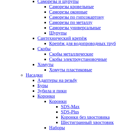
Саморезы и шурупы
Саморезы кровельные
Саморезы оконные
Саморезы по гипсокартону
Саморезы по металлу
Саморезы универсальные
Шурупы
Сантехнический крепёж
Крепёж для водопроводных труб
Скобы
Скобы металлические
Скобы электроустановочные
Хомуты
Хомуты пластиковые
Насадки
Адаптеры на резьбу
Буры
Зубила и пики
Коронки
Коронки
SDS-Max
SDS-Plus
Коронки без хвостовика
Шестигранный хвостовик
Наборы