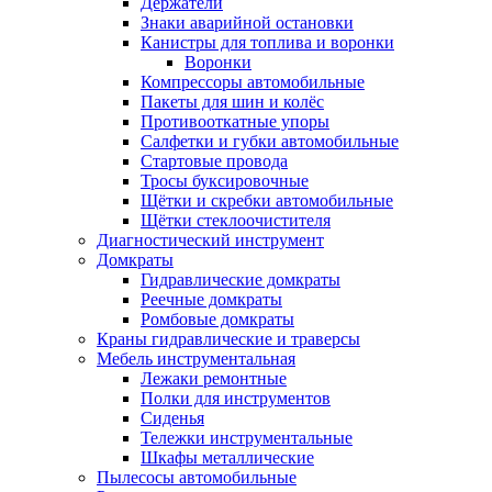
Держатели
Знаки аварийной остановки
Канистры для топлива и воронки
Воронки
Компрессоры автомобильные
Пакеты для шин и колёс
Противооткатные упоры
Салфетки и губки автомобильные
Стартовые провода
Тросы буксировочные
Щётки и скребки автомобильные
Щётки стеклоочистителя
Диагностический инструмент
Домкраты
Гидравлические домкраты
Реечные домкраты
Ромбовые домкраты
Краны гидравлические и траверсы
Мебель инструментальная
Лежаки ремонтные
Полки для инструментов
Сиденья
Тележки инструментальные
Шкафы металлические
Пылесосы автомобильные