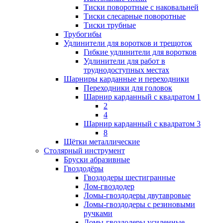
Тиски поворотные с наковальней
Тиски слесарные поворотные
Тиски трубные
Трубогибы
Удлинители для воротков и трещоток
Гибкие удлинители для воротков
Удлинители для работ в
труднодоступных местах
Шарниры карданные и переходники
Переходники для головок
Шарнир карданный с квадратом 1
2
4
Шарнир карданный с квадратом 3
8
Щётки металлические
Столярный инструмент
Бруски абразивные
Гвоздодёры
Гвоздодеры шестигранные
Лом-гвоздодер
Ломы-гвоздодеры двутавровые
Ломы-гвоздодеры с резиновыми
ручками
Ломы-гвоздодеры усиленные