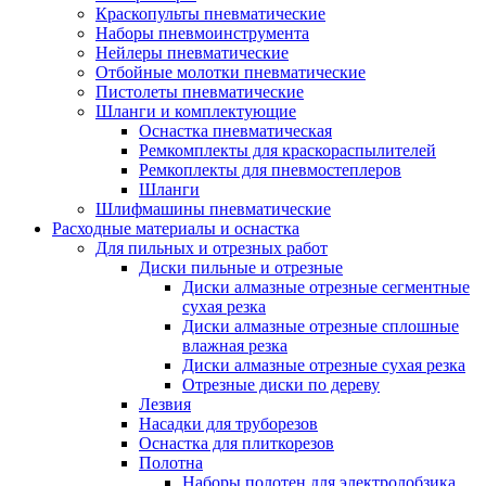
Краскопульты пневматические
Наборы пневмоинструмента
Нейлеры пневматические
Отбойные молотки пневматические
Пистолеты пневматические
Шланги и комплектующие
Оснастка пневматическая
Ремкомплекты для краскораспылителей
Ремкоплекты для пневмостеплеров
Шланги
Шлифмашины пневматические
Расходные материалы и оснастка
Для пильных и отрезных работ
Диски пильные и отрезные
Диски алмазные отрезные сегментные
сухая резка
Диски алмазные отрезные сплошные
влажная резка
Диски алмазные отрезные сухая резка
Отрезные диски по дереву
Лезвия
Насадки для труборезов
Оснастка для плиткорезов
Полотна
Наборы полотен для электролобзика