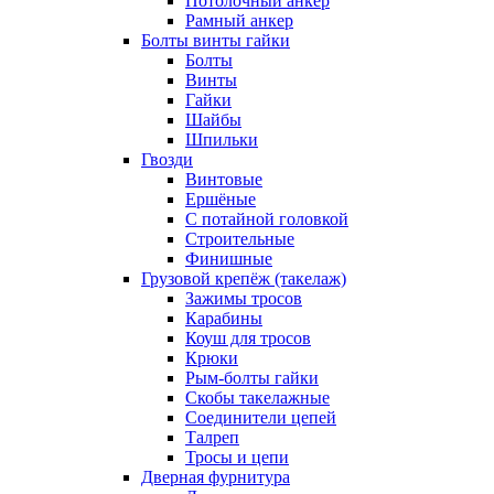
Потолочный анкер
Рамный анкер
Болты винты гайки
Болты
Винты
Гайки
Шайбы
Шпильки
Гвозди
Винтовые
Ершёные
С потайной головкой
Строительные
Финишные
Грузовой крепёж (такелаж)
Зажимы тросов
Карабины
Коуш для тросов
Крюки
Рым-болты гайки
Скобы такелажные
Соединители цепей
Талреп
Тросы и цепи
Дверная фурнитура