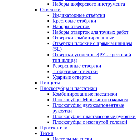
Наборы шоферского инструмента
Отвёртки
Индикаторные отвёртки
Крестовые отвёртки
Наборы отвёрток
Наборы отверток для точных работ
Отвертки комбинированные
Отвертки плоские с прямым шлицем
(SL)
Отвертки усиленные(PZ - крестовой
тип шлица)
Реверсивные отвертки
Т-образные отвертки
Ударные отвертки
Пинцеты
Плоскогубцы и пассатижи
Комбинированные пассатижи
Плоскогубцы Mini с авторазжимом
Плоскогубцы двухкомпонентные
рукоятки
Плоскогубцы пластмассовые рукоятки
Плоскогубцы с изогнутой головой
Просекатели
Тиски
Настольные тиски