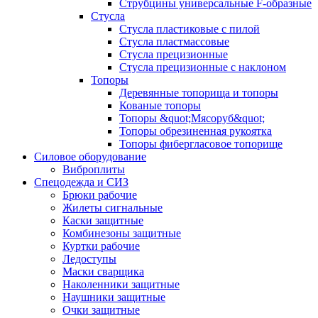
Струбцины универсальные F-образные
Стусла
Стусла пластиковые с пилой
Стусла пластмассовые
Стусла прецизионные
Стусла прецизионные с наклоном
Топоры
Деревянные топорища и топоры
Кованые топоры
Топоры &quot;Мясоруб&quot;
Топоры обрезиненная рукоятка
Топоры фибергласовое топорище
Силовое оборудование
Виброплиты
Спецодежда и СИЗ
Брюки рабочие
Жилеты сигнальные
Каски защитные
Комбинезоны защитные
Куртки рабочие
Ледоступы
Маски сварщика
Наколенники защитные
Наушники защитные
Очки защитные