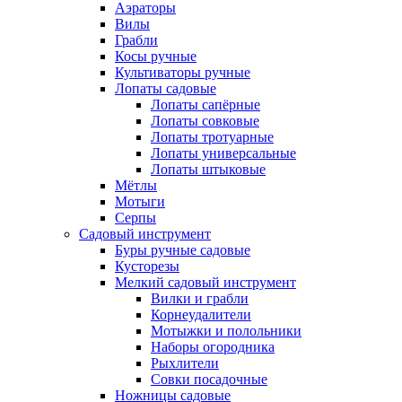
Аэраторы
Вилы
Грабли
Косы ручные
Культиваторы ручные
Лопаты садовые
Лопаты сапёрные
Лопаты совковые
Лопаты тротуарные
Лопаты универсальные
Лопаты штыковые
Мётлы
Мотыги
Серпы
Садовый инструмент
Буры ручные садовые
Кусторезы
Мелкий садовый инструмент
Вилки и грабли
Корнеудалители
Мотыжки и полольники
Наборы огородника
Рыхлители
Совки посадочные
Ножницы садовые