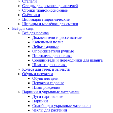
Стапели
Стенды для ремонта двигателей
Стойки трансмиссионные
Съёмники
Цилиндры гидравлические
Шприцы и маслёнки для смазки
Всё для сада
Всё для полива
Дождеватели и рассеиватели
Капельный полив
Лейки садовые
Опрыскиватели ручные
Пистолеты для полива
Соединители и переходники для шланга
Шланги для полива
Колёса для тачек и запчасти
Обувь и перчатки
Обувь для дачи
Перчатки садовые
Плащ-дождевик
Парники и укрывные материалы
Дуги парниковые
Парники
Спанбонд и укрывные материалы
Чехлы для растений