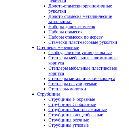
рукоятки
Долота-стамески эргономичные
рукоятки
Долото-стамеска металлические
затыльники
Наборы долот-стамесок
Наборы стамесок
Наборы стамесок по дереву
Стамески пластмассовые рукоятки
Степлеры мебельные
Скобоудалители универсальные
Степлеры мебельные алюминивые
корпуса
Степлеры мебельные пластиковые
корпуса
Степлеры металлические корпуса
Степлеры регулируемые
Степлеры-молотки
Струбцины
Струбцины F-образные
Струбцины G-образные
Струбцины быстрозажимные
Струбцины клещеобразные
Струбцины реечные
Струбцины угловые