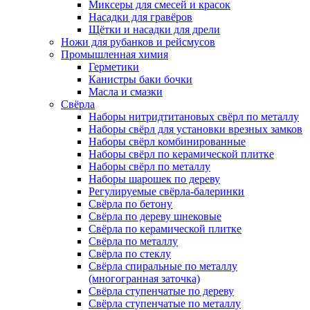
Миксеры для смесей и красок
Насадки для гравёров
Щётки и насадки для дрели
Ножи для рубанков и рейсмусов
Промышленная химия
Герметики
Канистры баки бочки
Масла и смазки
Свёрла
Наборы нитридтитановых свёрл по металлу
Наборы свёрл для установки врезных замков
Наборы свёрл комбинированные
Наборы свёрл по керамической плитке
Наборы свёрл по металлу
Наборы шарошек по дереву
Регулируемые свёрла-балеринки
Свёрла по бетону
Свёрла по дереву шнековые
Свёрла по керамической плитке
Свёрла по металлу
Свёрла по стеклу
Свёрла спиральные по металлу
(многогранная заточка)
Свёрла ступенчатые по дереву
Свёрла ступенчатые по металлу