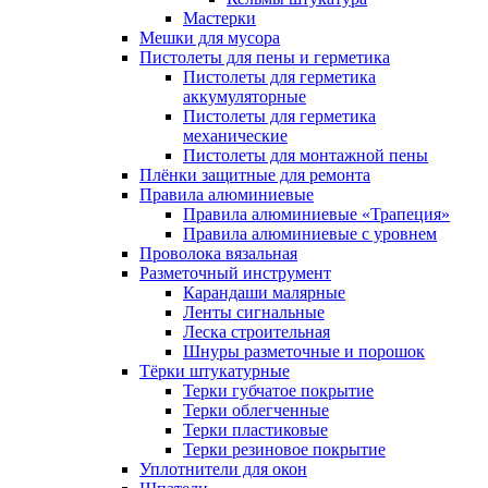
Мастерки
Мешки для мусора
Пистолеты для пены и герметика
Пистолеты для герметика
аккумуляторные
Пистолеты для герметика
механические
Пистолеты для монтажной пены
Плёнки защитные для ремонта
Правила алюминиевые
Правила алюминиевые «Трапеция»
Правила алюминиевые с уровнем
Проволока вязальная
Разметочный инструмент
Карандаши малярные
Ленты сигнальные
Леска строительная
Шнуры разметочные и порошок
Тёрки штукатурные
Терки губчатое покрытие
Терки облегченные
Терки пластиковые
Терки резиновое покрытие
Уплотнители для окон