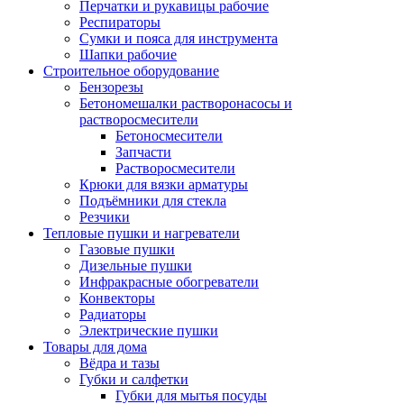
Перчатки и рукавицы рабочие
Респираторы
Сумки и пояса для инструмента
Шапки рабочие
Строительное оборудование
Бензорезы
Бетономешалки растворонасосы и
растворосмесители
Бетоносмесители
Запчасти
Растворосмесители
Крюки для вязки арматуры
Подъёмники для стекла
Резчики
Тепловые пушки и нагреватели
Газовые пушки
Дизельные пушки
Инфракрасные обогреватели
Конвекторы
Радиаторы
Электрические пушки
Товары для дома
Вёдра и тазы
Губки и салфетки
Губки для мытья посуды