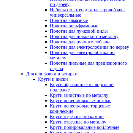
по дереву
Наборы полотен для электролобзика
универсальные
Полотна алмазные
Полотна вольфрамовые
Полотна для лучковой пилы
Полотна для ножовки по металлу
Полотна для ручного лобзика
Полотна для электролобзика по дереву
Полотна для электролобзика по
металлу
Полотна пильные для прецизионного
стусла
Для шлифовки и затирки
Круги и диски
Круги абразивные на ворсовой
подложке
Круги зачистные по металлу
Круги лепестковые зачистные
Круги лепестковые торцевые
конические
Круги отрезные по камню
Круги отрезные по металлу
Круги полировальные войлочные
Круги шлифовальные