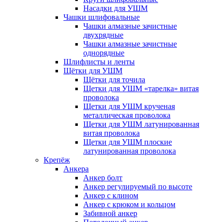
Насадки для УШМ
Чашки шлифовальные
Чашки алмазные зачистные
двухрядные
Чашки алмазные зачистные
однорядные
Шлифлисты и ленты
Щётки для УШМ
Щётки для точила
Щетки для УШМ «тарелка» витая
проволока
Щетки для УШМ крученая
металлическая проволока
Щетки для УШМ латунированная
витая проволока
Щетки для УШМ плоские
латунированная проволока
Крепёж
Анкера
Анкер болт
Анкер регулируемый по высоте
Анкер с клином
Анкер с крюком и кольцом
Забивной анкер