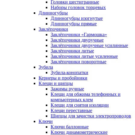
Головки шестигранные
Наборы головок торцевых
Длинногубцы
Длинногубцы изогнутые
Длинногубцы прямые
Заклёпочники
Заклёпочники «Гармошка»
Заклёпочники двуручные
Заклёпочники двуручные усилинные
Заклёпочники литые
Заклёпочники литые усиленные
Заклёпочники поворотные
Зубила
Зубила-конопатки
Кернеры и пробойники
Клещи и щипцы
Зажимы ручные
Клещи для обжима телефонных и
компьютерных клем
Клещи для снятия изоляции
Клещи переставные
Щипцы для зачистки электропроводов
Ключи
Ключи баллонные
Ключи динамометрические