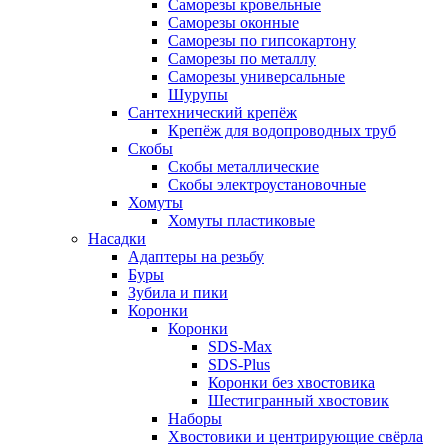
Саморезы кровельные
Саморезы оконные
Саморезы по гипсокартону
Саморезы по металлу
Саморезы универсальные
Шурупы
Сантехнический крепёж
Крепёж для водопроводных труб
Скобы
Скобы металлические
Скобы электроустановочные
Хомуты
Хомуты пластиковые
Насадки
Адаптеры на резьбу
Буры
Зубила и пики
Коронки
Коронки
SDS-Max
SDS-Plus
Коронки без хвостовика
Шестигранный хвостовик
Наборы
Хвостовики и центрирующие свёрла