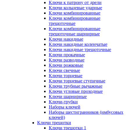
Ключи к патрону от дрели
Ключи кольцевые ударные
Ключи комбинированные
Ключи комбинированные
трещоточные
Ключи комбинированные
трещоточные шарнирные
Ключи накидные
Ключи накидные коленчатые
Ключи накидные трещоточные
Ключи прокачные
Ключи разводные
Ключи рожковые
Ключи свечные
Ключи торцевые
Ключи торцевые ступичные
Ключи трубные рычажные
Ключи угловые проходные
Ключи шарнирные
Ключи-трубки
Наборы ключей
Наборы шестигранников (имбусовых
ключей)
Ключи трещотки
Ключи трещотки 1