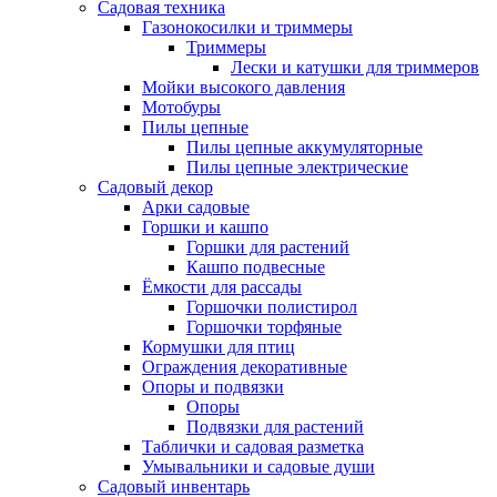
Садовая техника
Газонокосилки и триммеры
Триммеры
Лески и катушки для триммеров
Мойки высокого давления
Мотобуры
Пилы цепные
Пилы цепные аккумуляторные
Пилы цепные электрические
Садовый декор
Арки садовые
Горшки и кашпо
Горшки для растений
Кашпо подвесные
Ёмкости для рассады
Горшочки полистирол
Горшочки торфяные
Кормушки для птиц
Ограждения декоративные
Опоры и подвязки
Опоры
Подвязки для растений
Таблички и садовая разметка
Умывальники и садовые души
Садовый инвентарь