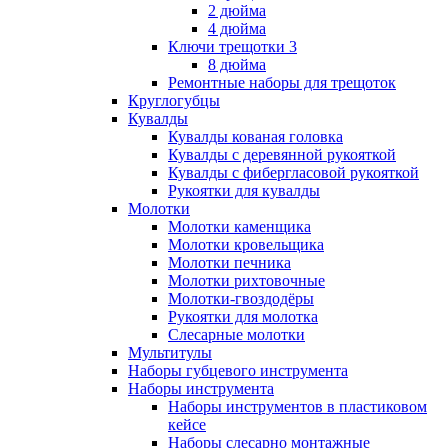
2 дюйма
4 дюйма
Ключи трещотки 3
8 дюйма
Ремонтные наборы для трещоток
Круглогубцы
Кувалды
Кувалды кованая головка
Кувалды с деревянной рукояткой
Кувалды с фибергласовой рукояткой
Рукоятки для кувалды
Молотки
Молотки каменщика
Молотки кровельщика
Молотки печника
Молотки рихтовочные
Молотки-гвоздодёры
Рукоятки для молотка
Слесарные молотки
Мультитулы
Наборы губцевого инструмента
Наборы инструмента
Наборы инструментов в пластиковом
кейсе
Наборы слесарно монтажные