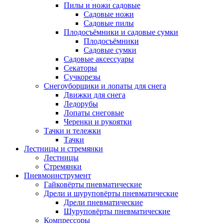
Пилы и ножи садовые
Садовые ножи
Садовые пилы
Плодосъёмники и садовые сумки
Плодосъёмники
Садовые сумки
Садовые аксессуары
Секаторы
Сучкорезы
Снегоуборщики и лопаты для снега
Движки для снега
Ледорубы
Лопаты снеговые
Черенки и рукоятки
Тачки и тележки
Тачки
Лестницы и стремянки
Лестницы
Стремянки
Пневмоинструмент
Гайковёрты пневматические
Дрели и шуруповёрты пневматические
Дрели пневматические
Шуруповёрты пневматические
Компрессоры