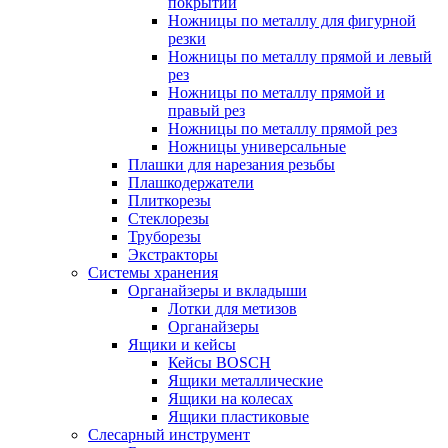
покрытий
Ножницы по металлу для фигурной
резки
Ножницы по металлу прямой и левый
рез
Ножницы по металлу прямой и
правый рез
Ножницы по металлу прямой рез
Ножницы универсальные
Плашки для нарезания резьбы
Плашкодержатели
Плиткорезы
Стеклорезы
Труборезы
Экстракторы
Системы хранения
Органайзеры и вкладыши
Лотки для метизов
Органайзеры
Ящики и кейсы
Кейсы BOSCH
Ящики металлические
Ящики на колесах
Ящики пластиковые
Слесарный инструмент