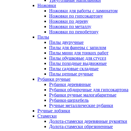
Треугольные напильники
Ножовки
Ножовки для работы с ламинатом
Ножовки по гипсокартону
Ножовки по дереву
Ножовки по металлу
Ножовки по пенобетону
Пилы
Пилы двуручные
Пилы для фанеры с запилом
Пилы мини для тонких работ
Пилы обушковые для стусел
Пилы походные выдвижные
Пилы садовые складные
Пилы цепные ручные
Рубанки ручные
Рубанки деревянные
Рубанки обдирочные для гипсокартона
Рубанки ручные малогабаритные
Рубанки-шерхебель
Ручные металлические рубанки
Ручные лобзики
Стамески
Долота-стамески деревянные рукоятки
Долота-стамески обрезиненные