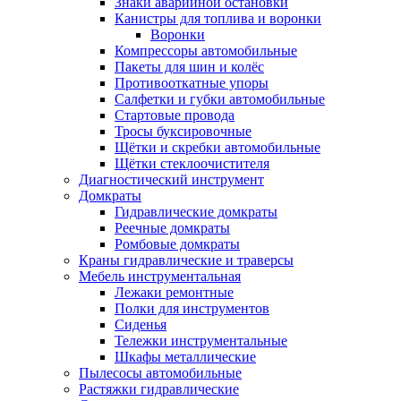
Знаки аварийной остановки
Канистры для топлива и воронки
Воронки
Компрессоры автомобильные
Пакеты для шин и колёс
Противооткатные упоры
Салфетки и губки автомобильные
Стартовые провода
Тросы буксировочные
Щётки и скребки автомобильные
Щётки стеклоочистителя
Диагностический инструмент
Домкраты
Гидравлические домкраты
Реечные домкраты
Ромбовые домкраты
Краны гидравлические и траверсы
Мебель инструментальная
Лежаки ремонтные
Полки для инструментов
Сиденья
Тележки инструментальные
Шкафы металлические
Пылесосы автомобильные
Растяжки гидравлические