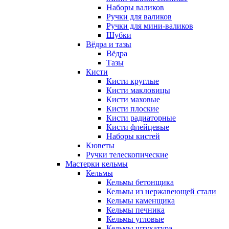
Наборы валиков
Ручки для валиков
Ручки для мини-валиков
Шубки
Вёдра и тазы
Вёдра
Тазы
Кисти
Кисти круглые
Кисти макловицы
Кисти маховые
Кисти плоские
Кисти радиаторные
Кисти флейцевые
Наборы кистей
Кюветы
Ручки телескопические
Мастерки кельмы
Кельмы
Кельмы бетонщика
Кельмы из нержавеющей стали
Кельмы каменщика
Кельмы печника
Кельмы угловые
Кельмы штукатура