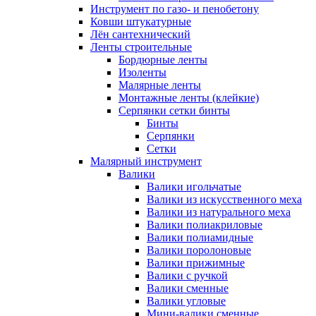
Инструмент по газо- и пенобетону
Ковши штукатурные
Лён сантехнический
Ленты строительные
Бордюрные ленты
Изоленты
Малярные ленты
Монтажные ленты (клейкие)
Серпянки сетки бинты
Бинты
Серпянки
Сетки
Малярный инструмент
Валики
Валики игольчатые
Валики из искусственного меха
Валики из натурального меха
Валики полиакриловые
Валики полиамидные
Валики поролоновые
Валики прижимные
Валики с ручкой
Валики сменные
Валики угловые
Мини-валики сменные