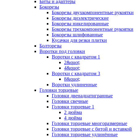
Биты и адаптеры
Бокорезы
Бокорезы двухкомпонентные рукоятки
Бокорезы диэлектрические
Бокорезы никелированные
Бокорезы трехкомпонентные рукоятки
Бокорезы шлифованные
Кусачки для резки плитки
Болторезы
Воротки под головки
Воротки с квадратом 1
2&quot;
4&quot;
Воротки с квадратом 3
8&quot;
Воротки удлиненные
Головки торцевые
Головки двенадцатигранные
Головки свечные
Головки торцевые 1
2 дюйма
4 дюйма
Головки торцевые многоразмерные
Головки торцевые с битой и вставкой
Головки торцевые удлинённые