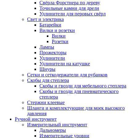
Свёрла Форстнера по дереву
Точильные камни для дрели
Удлинители для перовых свёрл
Свет и электрика
Батарейки
Вилки и розетки
Вилки
Розетки
Лампы
Прожекторы
Удлинители
Удлинители на катушке
Шнуры
Сетки и сеткодержатели для рубанков
Скобы для степлера
Скобы и гвозди для мебельного степлера
Скобы и гвозди для пневматического
степлера
Стержни клеевые
Шланги и комплектующие для моек высокого
давления
Ручной инструмент
Измерительный инструмент
Дальномеры
Измерительные уровни