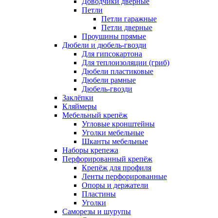
Доводчики дверные
Петли
Петли гаражные
Петли дверные
Проушины прямые
Дюбели и дюбель-гвозди
Для гипсокартона
Для теплоизоляции (гриб)
Дюбели пластиковые
Дюбели рамные
Дюбель-гвозди
Заклёпки
Кляймеры
Мебельный крепёж
Угловые кронштейны
Уголки мебельные
Шканты мебельные
Наборы крепежа
Перфорированный крепёж
Крепёж для профиля
Ленты перфорированные
Опоры и держатели
Пластины
Уголки
Саморезы и шурупы