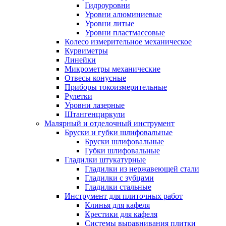
Гидроуровни
Уровни алюминиевые
Уровни литые
Уровни пластмассовые
Колесо измерительное механическое
Курвиметры
Линейки
Микрометры механические
Отвесы конусные
Приборы токоизмерительные
Рулетки
Уровни лазерные
Штангенциркули
Малярный и отделочный инструмент
Бруски и губки шлифовальные
Бруски шлифовальные
Губки шлифовальные
Гладилки штукатурные
Гладилки из нержавеющей стали
Гладилки с зубцами
Гладилки стальные
Инструмент для плиточных работ
Клинья для кафеля
Крестики для кафеля
Системы выравнивания плитки