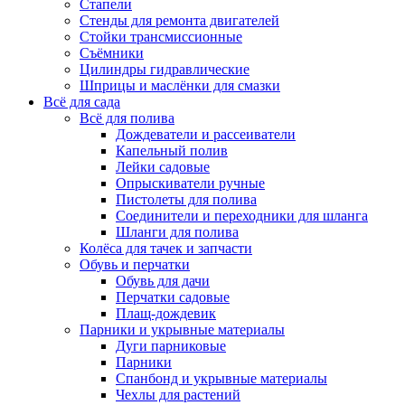
Стапели
Стенды для ремонта двигателей
Стойки трансмиссионные
Съёмники
Цилиндры гидравлические
Шприцы и маслёнки для смазки
Всё для сада
Всё для полива
Дождеватели и рассеиватели
Капельный полив
Лейки садовые
Опрыскиватели ручные
Пистолеты для полива
Соединители и переходники для шланга
Шланги для полива
Колёса для тачек и запчасти
Обувь и перчатки
Обувь для дачи
Перчатки садовые
Плащ-дождевик
Парники и укрывные материалы
Дуги парниковые
Парники
Спанбонд и укрывные материалы
Чехлы для растений