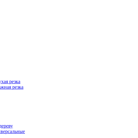
хая резка
жная резка
дереву
иверсальные