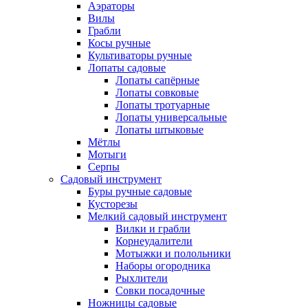
Аэраторы
Вилы
Грабли
Косы ручные
Культиваторы ручные
Лопаты садовые
Лопаты сапёрные
Лопаты совковые
Лопаты тротуарные
Лопаты универсальные
Лопаты штыковые
Мётлы
Мотыги
Серпы
Садовый инструмент
Буры ручные садовые
Кусторезы
Мелкий садовый инструмент
Вилки и грабли
Корнеудалители
Мотыжки и полольники
Наборы огородника
Рыхлители
Совки посадочные
Ножницы садовые