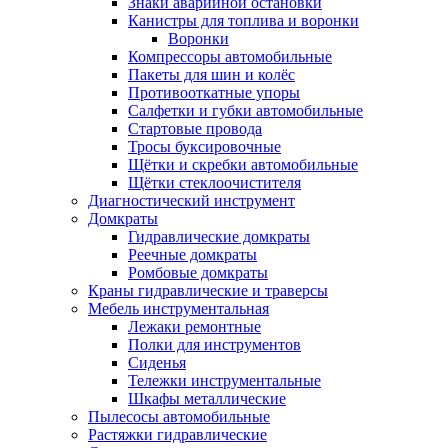
Знаки аварийной остановки
Канистры для топлива и воронки
Воронки
Компрессоры автомобильные
Пакеты для шин и колёс
Противооткатные упоры
Салфетки и губки автомобильные
Стартовые провода
Тросы буксировочные
Щётки и скребки автомобильные
Щётки стеклоочистителя
Диагностический инструмент
Домкраты
Гидравлические домкраты
Реечные домкраты
Ромбовые домкраты
Краны гидравлические и траверсы
Мебель инструментальная
Лежаки ремонтные
Полки для инструментов
Сиденья
Тележки инструментальные
Шкафы металлические
Пылесосы автомобильные
Растяжки гидравлические