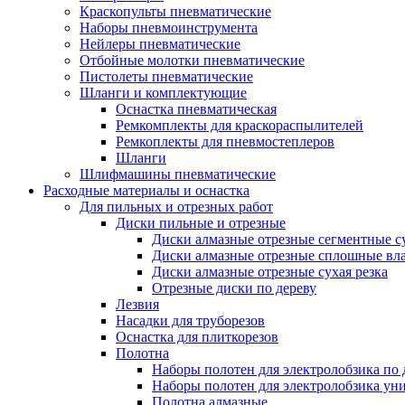
Краскопульты пневматические
Наборы пневмоинструмента
Нейлеры пневматические
Отбойные молотки пневматические
Пистолеты пневматические
Шланги и комплектующие
Оснастка пневматическая
Ремкомплекты для краскораспылителей
Ремкоплекты для пневмостеплеров
Шланги
Шлифмашины пневматические
Расходные материалы и оснастка
Для пильных и отрезных работ
Диски пильные и отрезные
Диски алмазные отрезные сегментные су
Диски алмазные отрезные сплошные вла
Диски алмазные отрезные сухая резка
Отрезные диски по дереву
Лезвия
Насадки для труборезов
Оснастка для плиткорезов
Полотна
Наборы полотен для электролобзика по 
Наборы полотен для электролобзика ун
Полотна алмазные