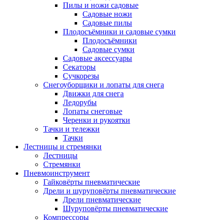
Пилы и ножи садовые
Садовые ножи
Садовые пилы
Плодосъёмники и садовые сумки
Плодосъёмники
Садовые сумки
Садовые аксессуары
Секаторы
Сучкорезы
Снегоуборщики и лопаты для снега
Движки для снега
Ледорубы
Лопаты снеговые
Черенки и рукоятки
Тачки и тележки
Тачки
Лестницы и стремянки
Лестницы
Стремянки
Пневмоинструмент
Гайковёрты пневматические
Дрели и шуруповёрты пневматические
Дрели пневматические
Шуруповёрты пневматические
Компрессоры