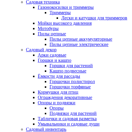
Садовая техника
Газонокосилки и триммеры
Триммеры
Лески и катушки для триммеров
Мойки высокого давления
Мотобуры
Пилы цепные
Пилы цепные аккумуляторные
Пилы цепные электрические
Садовый декор
Арки садовые
Горшки и кашпо
Горшки для растений
Кашпо подвесные
Ёмкости для рассады
Горшочки полистирол
Горшочки торфяные
Кормушки для птиц
Ограждения декоративные
Опоры и подвязки
Опоры
Подвязки для растений
Таблички и садовая разметка
Умывальники и садовые души
Садовый инвентарь