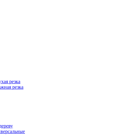
хая резка
жная резка
дереву
иверсальные