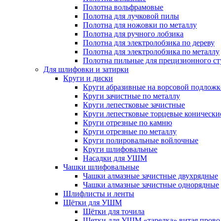
Полотна вольфрамовые
Полотна для лучковой пилы
Полотна для ножовки по металлу
Полотна для ручного лобзика
Полотна для электролобзика по дереву
Полотна для электролобзика по металлу
Полотна пильные для прецизионного ст
Для шлифовки и затирки
Круги и диски
Круги абразивные на ворсовой подложк
Круги зачистные по металлу
Круги лепестковые зачистные
Круги лепестковые торцевые конически
Круги отрезные по камню
Круги отрезные по металлу
Круги полировальные войлочные
Круги шлифовальные
Насадки для УШМ
Чашки шлифовальные
Чашки алмазные зачистные двухрядные
Чашки алмазные зачистные однорядные
Шлифлисты и ленты
Щётки для УШМ
Щётки для точила
Щетки для УШМ «тарелка» витая прово