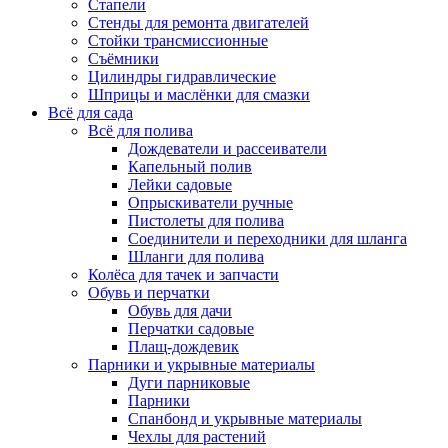
Стапели
Стенды для ремонта двигателей
Стойки трансмиссионные
Съёмники
Цилиндры гидравлические
Шприцы и маслёнки для смазки
Всё для сада
Всё для полива
Дождеватели и рассеиватели
Капельный полив
Лейки садовые
Опрыскиватели ручные
Пистолеты для полива
Соединители и переходники для шланга
Шланги для полива
Колёса для тачек и запчасти
Обувь и перчатки
Обувь для дачи
Перчатки садовые
Плащ-дождевик
Парники и укрывные материалы
Дуги парниковые
Парники
Спанбонд и укрывные материалы
Чехлы для растений