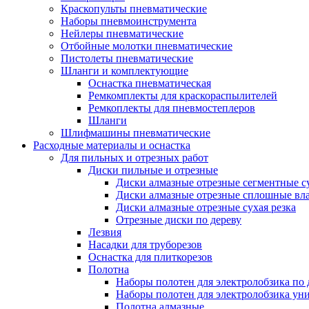
Краскопульты пневматические
Наборы пневмоинструмента
Нейлеры пневматические
Отбойные молотки пневматические
Пистолеты пневматические
Шланги и комплектующие
Оснастка пневматическая
Ремкомплекты для краскораспылителей
Ремкоплекты для пневмостеплеров
Шланги
Шлифмашины пневматические
Расходные материалы и оснастка
Для пильных и отрезных работ
Диски пильные и отрезные
Диски алмазные отрезные сегментные су
Диски алмазные отрезные сплошные вла
Диски алмазные отрезные сухая резка
Отрезные диски по дереву
Лезвия
Насадки для труборезов
Оснастка для плиткорезов
Полотна
Наборы полотен для электролобзика по 
Наборы полотен для электролобзика ун
Полотна алмазные