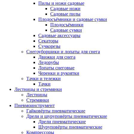
Пилы и ножи садовые
Садовые ножи
Садовые пилы
Плодосъёмники и садовые сумки
Плодосъёмники
Садовые сумки
Садовые аксессуары
Секаторы
Сучкорезы
Снегоуборщики и лопаты для снега
Движки для снега
Ледорубы
Лопаты снеговые
Черенки и рукоятки
Тачки и тележки
Тачки
Лестницы и стремянки
Лестницы
Стремянки
Пневмоинструмент
Гайковёрты пневматические
Дрели и шуруповёрты пневматические
Дрели пневматические
Шуруповёрты пневматические
Компрессоры