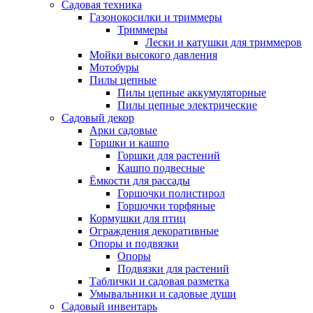
Садовая техника
Газонокосилки и триммеры
Триммеры
Лески и катушки для триммеров
Мойки высокого давления
Мотобуры
Пилы цепные
Пилы цепные аккумуляторные
Пилы цепные электрические
Садовый декор
Арки садовые
Горшки и кашпо
Горшки для растений
Кашпо подвесные
Ёмкости для рассады
Горшочки полистирол
Горшочки торфяные
Кормушки для птиц
Ограждения декоративные
Опоры и подвязки
Опоры
Подвязки для растений
Таблички и садовая разметка
Умывальники и садовые души
Садовый инвентарь