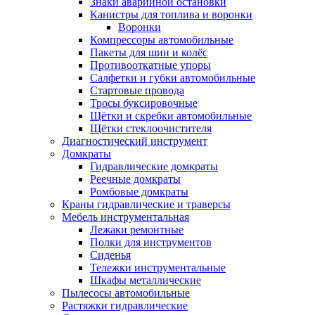
Знаки аварийной остановки
Канистры для топлива и воронки
Воронки
Компрессоры автомобильные
Пакеты для шин и колёс
Противооткатные упоры
Салфетки и губки автомобильные
Стартовые провода
Тросы буксировочные
Щётки и скребки автомобильные
Щётки стеклоочистителя
Диагностический инструмент
Домкраты
Гидравлические домкраты
Реечные домкраты
Ромбовые домкраты
Краны гидравлические и траверсы
Мебель инструментальная
Лежаки ремонтные
Полки для инструментов
Сиденья
Тележки инструментальные
Шкафы металлические
Пылесосы автомобильные
Растяжки гидравлические