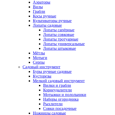
Аэраторы
Вилы
Грабли
Косы ручные
Культиваторы ручные
Лопаты садовые
Лопаты сапёрные
Лопаты совковые
Лопаты тротуарные
Лопаты универсальные
Лопаты штыковые
Мётлы
Мотыги
Серпы
Садовый инструмент
Буры ручные садовые
Кусторезы
Мелкий садовый инструмент
Вилки и грабли
Корнеудалители
Мотыжки и полольники
Наборы огородника
Рыхлители
Совки посадочные
Ножницы садовые