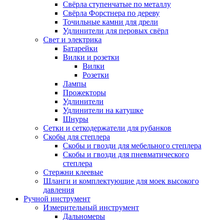
Свёрла ступенчатые по металлу
Свёрла Форстнера по дереву
Точильные камни для дрели
Удлинители для перовых свёрл
Свет и электрика
Батарейки
Вилки и розетки
Вилки
Розетки
Лампы
Прожекторы
Удлинители
Удлинители на катушке
Шнуры
Сетки и сеткодержатели для рубанков
Скобы для степлера
Скобы и гвозди для мебельного степлера
Скобы и гвозди для пневматического
степлера
Стержни клеевые
Шланги и комплектующие для моек высокого
давления
Ручной инструмент
Измерительный инструмент
Дальномеры