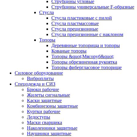
Струбцины угловые
Струбцины универсальные F-образные
Стусла
Стусла пластиковые с пилой
Стусла пластмассовые
Стусла прецизионные
Стусла прецизионные с наклоном
Топоры
Деревянные топорища и топоры
Кованые топоры
Топоры &quot;Мясоруб&quot;
Топоры обрезиненная рукоятка
Топоры фибергласовое топорище
Силовое оборудование
Виброплиты
Спецодежда и СИЗ
Брюки рабочие
Жилеты сигнальные
Каски защитные
Комбинезоны защитные
Куртки рабочие
Ледоступы
Маски сварщика
Наколенники защитные
Наушники защитные