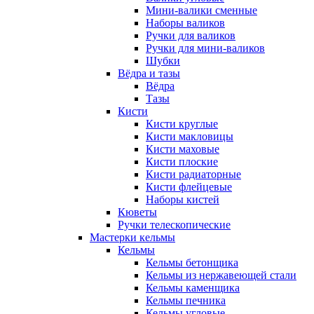
Мини-валики сменные
Наборы валиков
Ручки для валиков
Ручки для мини-валиков
Шубки
Вёдра и тазы
Вёдра
Тазы
Кисти
Кисти круглые
Кисти макловицы
Кисти маховые
Кисти плоские
Кисти радиаторные
Кисти флейцевые
Наборы кистей
Кюветы
Ручки телескопические
Мастерки кельмы
Кельмы
Кельмы бетонщика
Кельмы из нержавеющей стали
Кельмы каменщика
Кельмы печника
Кельмы угловые