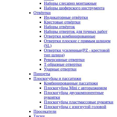
Наборы слесарно монтажные
Наборы шоферского инструмента
Отвёртки
Индикаторные отвёртки
Крестовые отвёртки
Наборы отвёрток
Наборы отверток для точных работ
Отвертки комбинированные
Отвертки плоские с прямым шлицем
(SL)
Отвертки усиленные(PZ - крестовой
тип шлица)
Реверсивные отвертки
Т-образные отвертки
Ударные отвертки
Пинцеты
Плоскогубцы и пассатижи
Комбинированные пассатижи
Плоскогубцы Mini с авторазжимом
Плоскогубцы двухкомпонентные
рукоятки
Плоскогубцы пластмассовые рукоятки
Плоскогубцы с изогнутой головой
Просекатели
Тиски