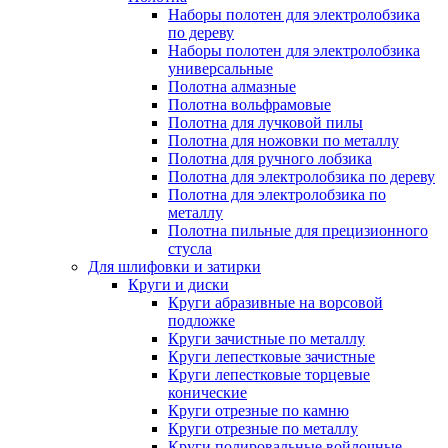
Наборы полотен для электролобзика
по дереву
Наборы полотен для электролобзика
универсальные
Полотна алмазные
Полотна вольфрамовые
Полотна для лучковой пилы
Полотна для ножовки по металлу
Полотна для ручного лобзика
Полотна для электролобзика по дереву
Полотна для электролобзика по
металлу
Полотна пильные для прецизионного
стусла
Для шлифовки и затирки
Круги и диски
Круги абразивные на ворсовой
подложке
Круги зачистные по металлу
Круги лепестковые зачистные
Круги лепестковые торцевые
конические
Круги отрезные по камню
Круги отрезные по металлу
Круги полировальные войлочные