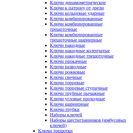
Ключи динамометрические
Ключи к патрону от дрели
Ключи кольцевые ударные
Ключи комбинированные
Ключи комбинированные
трещоточные
Ключи комбинированные
трещоточные шарнирные
Ключи накидные
Ключи накидные коленчатые
Ключи накидные трещоточные
Ключи прокачные
Ключи разводные
Ключи рожковые
Ключи свечные
Ключи торцевые
Ключи торцевые ступичные
Ключи трубные рычажные
Ключи угловые проходные
Ключи шарнирные
Ключи-трубки
Наборы ключей
Наборы шестигранников (имбусовых
ключей)
Ключи трещотки