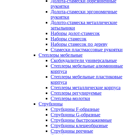
Долота-стамески обрезиненные
рукоятки
Долота-стамески эргономичные
рукоятки
Долото-стамеска металлические
затыльники
Наборы долот-стамесок
Наборы стамесок
Наборы стамесок по дереву
Стамески пластмассовые рукоятки
Степлеры мебельные
Скобоудалители универсальные
Степлеры мебельные алюминивые
корпуса
Степлеры мебельные пластиковые
корпуса
Степлеры металлические корпуса
Степлеры регулируемые
Степлеры-молотки
Струбцины
Струбцины F-образные
Струбцины G-образные
Струбцины быстрозажимные
Струбцины клещеобразные
Струбцины реечные