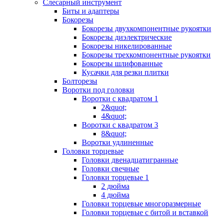
Слесарный инструмент
Биты и адаптеры
Бокорезы
Бокорезы двухкомпонентные рукоятки
Бокорезы диэлектрические
Бокорезы никелированные
Бокорезы трехкомпонентные рукоятки
Бокорезы шлифованные
Кусачки для резки плитки
Болторезы
Воротки под головки
Воротки с квадратом 1
2&quot;
4&quot;
Воротки с квадратом 3
8&quot;
Воротки удлиненные
Головки торцевые
Головки двенадцатигранные
Головки свечные
Головки торцевые 1
2 дюйма
4 дюйма
Головки торцевые многоразмерные
Головки торцевые с битой и вставкой