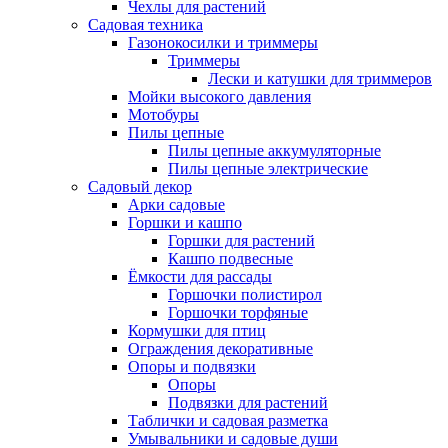
Чехлы для растений
Садовая техника
Газонокосилки и триммеры
Триммеры
Лески и катушки для триммеров
Мойки высокого давления
Мотобуры
Пилы цепные
Пилы цепные аккумуляторные
Пилы цепные электрические
Садовый декор
Арки садовые
Горшки и кашпо
Горшки для растений
Кашпо подвесные
Ёмкости для рассады
Горшочки полистирол
Горшочки торфяные
Кормушки для птиц
Ограждения декоративные
Опоры и подвязки
Опоры
Подвязки для растений
Таблички и садовая разметка
Умывальники и садовые души