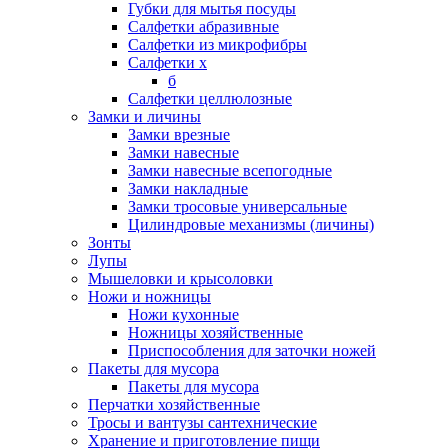
Губки для мытья посуды
Салфетки абразивные
Салфетки из микрофибры
Салфетки х
б
Салфетки целлюлозные
Замки и личины
Замки врезные
Замки навесные
Замки навесные всепогодные
Замки накладные
Замки тросовые универсальные
Цилиндровые механизмы (личины)
Зонты
Лупы
Мышеловки и крысоловки
Ножи и ножницы
Ножи кухонные
Ножницы хозяйственные
Приспособления для заточки ножей
Пакеты для мусора
Пакеты для мусора
Перчатки хозяйственные
Тросы и вантузы сантехнические
Хранение и приготовление пищи