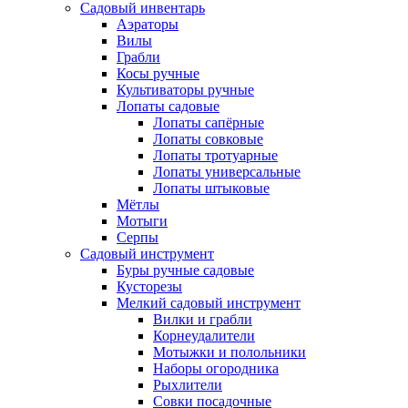
Садовый инвентарь
Аэраторы
Вилы
Грабли
Косы ручные
Культиваторы ручные
Лопаты садовые
Лопаты сапёрные
Лопаты совковые
Лопаты тротуарные
Лопаты универсальные
Лопаты штыковые
Мётлы
Мотыги
Серпы
Садовый инструмент
Буры ручные садовые
Кусторезы
Мелкий садовый инструмент
Вилки и грабли
Корнеудалители
Мотыжки и полольники
Наборы огородника
Рыхлители
Совки посадочные