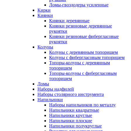
Ломы-гвоздодеры усиленные
Кирки
Киянки
Киянки деревянные
Киянки резиновые деревянные
рукоятки
Киянки резиновые фибергласовые
рукоятки
Колуны
Колуны с деревянным топорищем
Колуны с фибергласовым топорищем
Топоры-колуны с деревянным
топорищем
Топоры-колуны с фибергласовым
топорищем
Ломы
Наборы надфилей
Наборы столярного инструмента
Напильники
Наборы напильников по металлу
Напильники квадратные
Напильники круглые
Напильники плоские
Напильники полукруглые