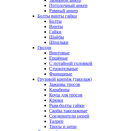
Забивной анкер
Потолочный анкер
Рамный анкер
Болты винты гайки
Болты
Винты
Гайки
Шайбы
Шпильки
Гвозди
Винтовые
Ершёные
С потайной головкой
Строительные
Финишные
Грузовой крепёж (такелаж)
Зажимы тросов
Карабины
Коуш для тросов
Крюки
Рым-болты гайки
Скобы такелажные
Соединители цепей
Талреп
Тросы и цепи