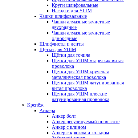
Круги шлифовальные
Насадки для УШМ
Чашки шлифовальные
Чашки алмазные зачистные
двухрядные
Чашки алмазные зачистные
однорядные
Шлифлисты и ленты
Щётки для УШМ
Щётки для точила
Щетки для УШМ «тарелка» витая
проволока
Щетки для УШМ крученая
металлическая проволока
Щетки для УШМ латунированная
витая проволока
Щетки для УШМ плоские
латунированная проволока
Крепёж
Анкера
Анкер болт
Анкер регулируемый по высоте
Анкер с клином
Анкер с крюком и кольцом