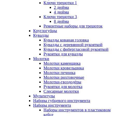
Ключи трещотки 1
2 дюйма
4 дюйма
Ключи трещотки 3
8 дюйма
Ремонтные наборы для трещоток
Круглогубцы
Кувалды
Кувалды кованая головка
Кувалды с деревянной рукояткой
Кувалды с фибергласовой рукояткой
Рукоятки для кувалды
Молотки
Молотки каменщика
Молотки кровельщика
Молотки печника
Молотки рихтовочные
Молотки-гвоздодёры
Рукоятки для молотка
Слесарные молотки
Мультитулы
Наборы губцевого инструмента
Наборы инструмента
Наборы инструментов в пластиковом
кейсе