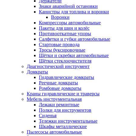
Держатели
Знаки аварийной остановки
Канистры для топлива и воронки
Воронки
Компрессоры автомобильные
Пакеты для шин и колёс
Противооткатные упоры
Салфетки и губки автомобильные
Стартовые провода
Тросы буксировочные
Щётки и скребки автомобильные
Щётки стеклоочистителя
Диагностический инструмент
Домкраты
Гидравлические домкраты
Реечные домкраты
Ромбовые домкраты
Краны гидравлические и траверсы
Мебель инструментальная
Лежаки ремонтные
Полки для инструментов
Сиденья
Тележки инструментальные
Шкафы металлические
Пылесосы автомобильные