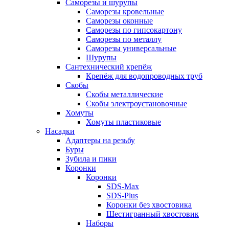
Саморезы и шурупы
Саморезы кровельные
Саморезы оконные
Саморезы по гипсокартону
Саморезы по металлу
Саморезы универсальные
Шурупы
Сантехнический крепёж
Крепёж для водопроводных труб
Скобы
Скобы металлические
Скобы электроустановочные
Хомуты
Хомуты пластиковые
Насадки
Адаптеры на резьбу
Буры
Зубила и пики
Коронки
Коронки
SDS-Max
SDS-Plus
Коронки без хвостовика
Шестигранный хвостовик
Наборы