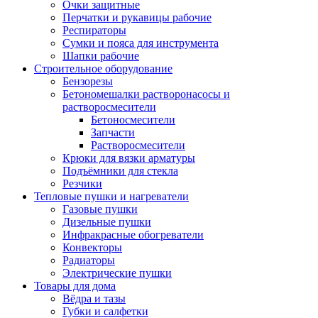
Очки защитные
Перчатки и рукавицы рабочие
Респираторы
Сумки и пояса для инструмента
Шапки рабочие
Строительное оборудование
Бензорезы
Бетономешалки растворонасосы и
растворосмесители
Бетоносмесители
Запчасти
Растворосмесители
Крюки для вязки арматуры
Подъёмники для стекла
Резчики
Тепловые пушки и нагреватели
Газовые пушки
Дизельные пушки
Инфракрасные обогреватели
Конвекторы
Радиаторы
Электрические пушки
Товары для дома
Вёдра и тазы
Губки и салфетки