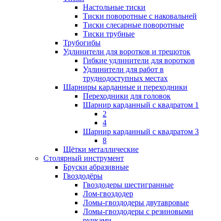
Настольные тиски
Тиски поворотные с наковальней
Тиски слесарные поворотные
Тиски трубные
Трубогибы
Удлинители для воротков и трещоток
Гибкие удлинители для воротков
Удлинители для работ в
труднодоступных местах
Шарниры карданные и переходники
Переходники для головок
Шарнир карданный с квадратом 1
2
4
Шарнир карданный с квадратом 3
8
Щётки металлические
Столярный инструмент
Бруски абразивные
Гвоздодёры
Гвоздодеры шестигранные
Лом-гвоздодер
Ломы-гвоздодеры двутавровые
Ломы-гвоздодеры с резиновыми
ручками