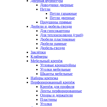
Дверная фурнитура
Доводчики дверные
Петли
Петли гаражные
Петли дверные
Проушины прямые
Дюбели и дюбель-гвозди
Для гипсокартона
Для теплоизоляции (гриб)
Дюбели пластиковые
Дюбели рамные
Дюбель-гвозди
Заклёпки
Кляймеры
Мебельный крепёж
Угловые кронштейны
Уголки мебельные
Шканты мебельные
Наборы крепежа
Перфорированный крепёж
Крепёж для профиля
Ленты перфорированные
Опоры и держатели
Пластины
Уголки