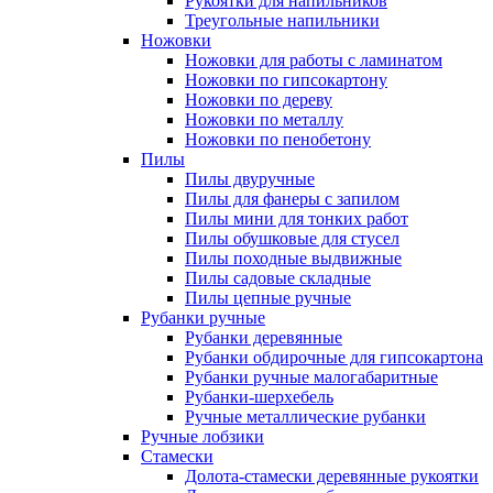
Рукоятки для напильников
Треугольные напильники
Ножовки
Ножовки для работы с ламинатом
Ножовки по гипсокартону
Ножовки по дереву
Ножовки по металлу
Ножовки по пенобетону
Пилы
Пилы двуручные
Пилы для фанеры с запилом
Пилы мини для тонких работ
Пилы обушковые для стусел
Пилы походные выдвижные
Пилы садовые складные
Пилы цепные ручные
Рубанки ручные
Рубанки деревянные
Рубанки обдирочные для гипсокартона
Рубанки ручные малогабаритные
Рубанки-шерхебель
Ручные металлические рубанки
Ручные лобзики
Стамески
Долота-стамески деревянные рукоятки