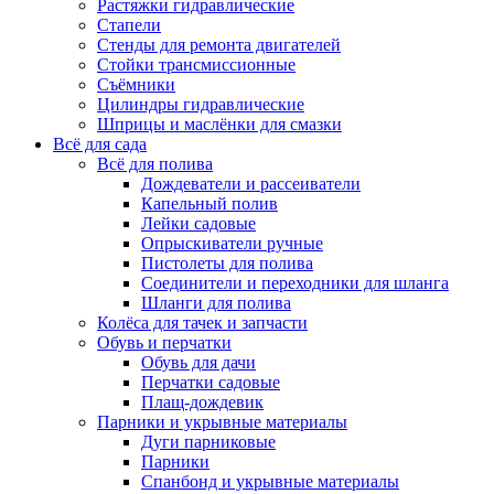
Растяжки гидравлические
Стапели
Стенды для ремонта двигателей
Стойки трансмиссионные
Съёмники
Цилиндры гидравлические
Шприцы и маслёнки для смазки
Всё для сада
Всё для полива
Дождеватели и рассеиватели
Капельный полив
Лейки садовые
Опрыскиватели ручные
Пистолеты для полива
Соединители и переходники для шланга
Шланги для полива
Колёса для тачек и запчасти
Обувь и перчатки
Обувь для дачи
Перчатки садовые
Плащ-дождевик
Парники и укрывные материалы
Дуги парниковые
Парники
Спанбонд и укрывные материалы