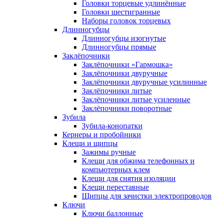
Головки торцевые удлинённые
Головки шестигранные
Наборы головок торцевых
Длинногубцы
Длинногубцы изогнутые
Длинногубцы прямые
Заклёпочники
Заклёпочники «Гармошка»
Заклёпочники двуручные
Заклёпочники двуручные усилинные
Заклёпочники литые
Заклёпочники литые усиленные
Заклёпочники поворотные
Зубила
Зубила-конопатки
Кернеры и пробойники
Клещи и щипцы
Зажимы ручные
Клещи для обжима телефонных и
компьютерных клем
Клещи для снятия изоляции
Клещи переставные
Щипцы для зачистки электропроводов
Ключи
Ключи баллонные