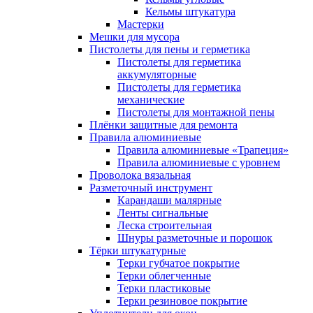
Кельмы штукатура
Мастерки
Мешки для мусора
Пистолеты для пены и герметика
Пистолеты для герметика
аккумуляторные
Пистолеты для герметика
механические
Пистолеты для монтажной пены
Плёнки защитные для ремонта
Правила алюминиевые
Правила алюминиевые «Трапеция»
Правила алюминиевые с уровнем
Проволока вязальная
Разметочный инструмент
Карандаши малярные
Ленты сигнальные
Леска строительная
Шнуры разметочные и порошок
Тёрки штукатурные
Терки губчатое покрытие
Терки облегченные
Терки пластиковые
Терки резиновое покрытие