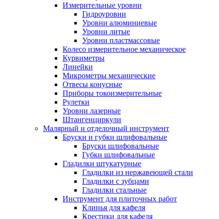
Измерительные уровни
Гидроуровни
Уровни алюминиевые
Уровни литые
Уровни пластмассовые
Колесо измерительное механическое
Курвиметры
Линейки
Микрометры механические
Отвесы конусные
Приборы токоизмерительные
Рулетки
Уровни лазерные
Штангенциркули
Малярный и отделочный инструмент
Бруски и губки шлифовальные
Бруски шлифовальные
Губки шлифовальные
Гладилки штукатурные
Гладилки из нержавеющей стали
Гладилки с зубцами
Гладилки стальные
Инструмент для плиточных работ
Клинья для кафеля
Крестики для кафеля