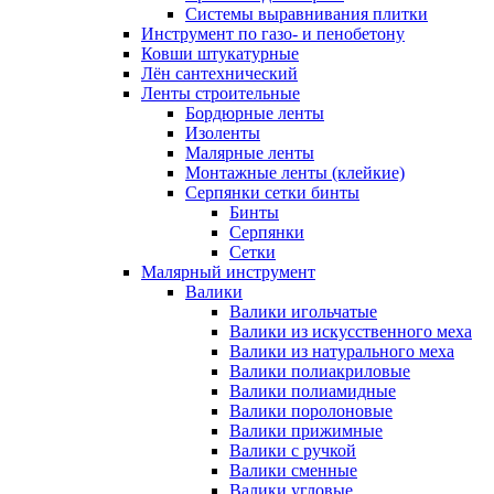
Системы выравнивания плитки
Инструмент по газо- и пенобетону
Ковши штукатурные
Лён сантехнический
Ленты строительные
Бордюрные ленты
Изоленты
Малярные ленты
Монтажные ленты (клейкие)
Серпянки сетки бинты
Бинты
Серпянки
Сетки
Малярный инструмент
Валики
Валики игольчатые
Валики из искусственного меха
Валики из натурального меха
Валики полиакриловые
Валики полиамидные
Валики поролоновые
Валики прижимные
Валики с ручкой
Валики сменные
Валики угловые