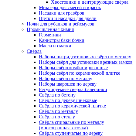
Хвостовики и центрирующие свёрла
Миксеры для смесей и красок
Насадки для гравёров
Щётки и насадки для дрели
Ножи для рубанков и рейсмусов
Промышленная химия
Герметики
Канистры баки бочки
Масла и смазки
Свёрла
Наборы нитридтитановых свёрл по металлу
Наборы свёрл для установки врезных замков
Наборы свёрл комбинированные
Наборы свёрл по керамической плитке
Наборы свёрл по металлу
Наборы шарошек по дереву
Регулируемые свёрла-балеринки
Свёрла по бетону
Свёрла по дереву шнековые
Свёрла по керамической плитке
Свёрла по металлу
Свёрла по стеклу
Свёрла спиральные по металлу
(многогранная заточка)
Свёрла ступенчатые по дереву