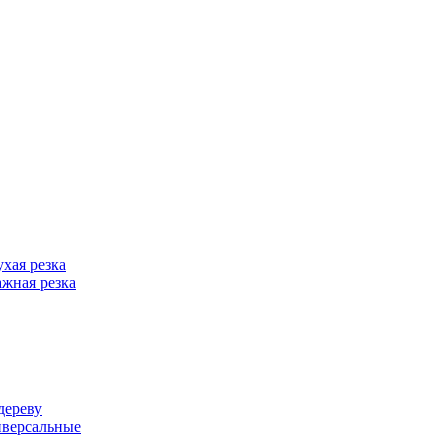
хая резка
жная резка
дереву
иверсальные