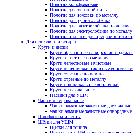
Полотна вольфрамовые
Полотна для лучковой пилы
Полотна для ножовки по металлу
Полотна для ручного лобзика
Полотна для электролобзика по дереву
Полотна для электролобзика по металлу
Полотна пильные для прецизионного ст
Для шлифовки и затирки
Круги и диски
Круги абразивные на ворсовой подложк
Круги зачистные по металлу
Круги лепестковые зачистные
Круги лепестковые торцевые конически
Круги отрезные по камню
Круги отрезные по металлу
Круги полировальные войлочные
Круги шлифовальные
Насадки для УШМ
Чашки шлифовальные
Чашки алмазные зачистные двухрядные
Чашки алмазные зачистные однорядные
Шлифлисты и ленты
Щётки для УШМ
Щётки для точила
Щетки для УШМ «тарелка» витая прово