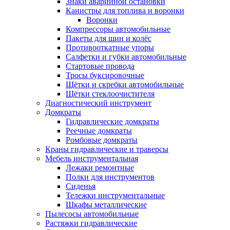
Знаки аварийной остановки
Канистры для топлива и воронки
Воронки
Компрессоры автомобильные
Пакеты для шин и колёс
Противооткатные упоры
Салфетки и губки автомобильные
Стартовые провода
Тросы буксировочные
Щётки и скребки автомобильные
Щётки стеклоочистителя
Диагностический инструмент
Домкраты
Гидравлические домкраты
Реечные домкраты
Ромбовые домкраты
Краны гидравлические и траверсы
Мебель инструментальная
Лежаки ремонтные
Полки для инструментов
Сиденья
Тележки инструментальные
Шкафы металлические
Пылесосы автомобильные
Растяжки гидравлические