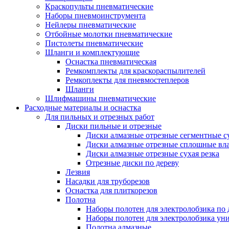
Краскопульты пневматические
Наборы пневмоинструмента
Нейлеры пневматические
Отбойные молотки пневматические
Пистолеты пневматические
Шланги и комплектующие
Оснастка пневматическая
Ремкомплекты для краскораспылителей
Ремкоплекты для пневмостеплеров
Шланги
Шлифмашины пневматические
Расходные материалы и оснастка
Для пильных и отрезных работ
Диски пильные и отрезные
Диски алмазные отрезные сегментные су
Диски алмазные отрезные сплошные вла
Диски алмазные отрезные сухая резка
Отрезные диски по дереву
Лезвия
Насадки для труборезов
Оснастка для плиткорезов
Полотна
Наборы полотен для электролобзика по 
Наборы полотен для электролобзика ун
Полотна алмазные