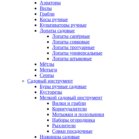
Аэраторы
Вилы
Грабли
Косы ручные
Культиваторы ручные
Лопаты садовые
Лопаты сапёрные
Лопаты совковые
Лопаты тротуарные
Лопаты универсальные
Лопаты штыковые
Мётлы
Мотыги
Серпы
Садовый инструмент
Буры ручные садовые
Кусторезы
Мелкий садовый инструмент
Вилки и грабли
Корнеудалители
Мотыжки и полольники
Наборы огородника
Рыхлители
Совки посадочные
Ножницы садовые