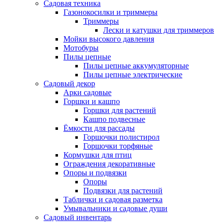
Садовая техника
Газонокосилки и триммеры
Триммеры
Лески и катушки для триммеров
Мойки высокого давления
Мотобуры
Пилы цепные
Пилы цепные аккумуляторные
Пилы цепные электрические
Садовый декор
Арки садовые
Горшки и кашпо
Горшки для растений
Кашпо подвесные
Ёмкости для рассады
Горшочки полистирол
Горшочки торфяные
Кормушки для птиц
Ограждения декоративные
Опоры и подвязки
Опоры
Подвязки для растений
Таблички и садовая разметка
Умывальники и садовые души
Садовый инвентарь