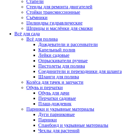
Стапели
Стенды для ремонта двигателей
Стойки трансмиссионные
Съёмники
Цилиндры гидравлические
Шприцы и маслёнки для смазки
Всё для сада
Всё для полива
Дождеватели и рассеиватели
Капельный полив
Лейки садовые
Опрыскиватели ручные
Пистолеты для полива
Соединители и переходники для шланга
Шланги для полива
Колёса для тачек и запчасти
Обувь и перчатки
Обувь для дачи
Перчатки садовые
Плащ-дождевик
Парники и укрывные материалы
Дуги парниковые
Парники
Спанбонд и укрывные материалы
Чехлы для растений