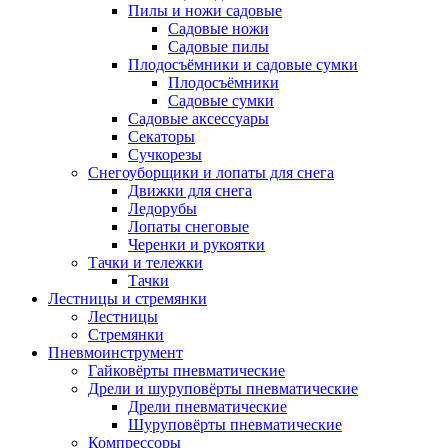
Пилы и ножи садовые
Садовые ножи
Садовые пилы
Плодосъёмники и садовые сумки
Плодосъёмники
Садовые сумки
Садовые аксессуары
Секаторы
Сучкорезы
Снегоуборщики и лопаты для снега
Движки для снега
Ледорубы
Лопаты снеговые
Черенки и рукоятки
Тачки и тележки
Тачки
Лестницы и стремянки
Лестницы
Стремянки
Пневмоинструмент
Гайковёрты пневматические
Дрели и шуруповёрты пневматические
Дрели пневматические
Шуруповёрты пневматические
Компрессоры