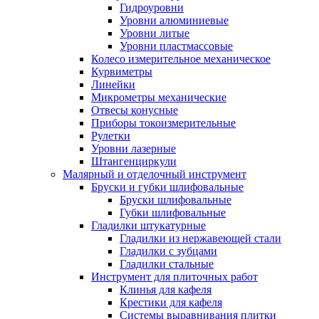
Гидроуровни
Уровни алюминиевые
Уровни литые
Уровни пластмассовые
Колесо измерительное механическое
Курвиметры
Линейки
Микрометры механические
Отвесы конусные
Приборы токоизмерительные
Рулетки
Уровни лазерные
Штангенциркули
Малярный и отделочный инструмент
Бруски и губки шлифовальные
Бруски шлифовальные
Губки шлифовальные
Гладилки штукатурные
Гладилки из нержавеющей стали
Гладилки с зубцами
Гладилки стальные
Инструмент для плиточных работ
Клинья для кафеля
Крестики для кафеля
Системы выравнивания плитки