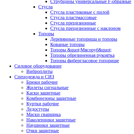
Струбцины универсальные F-образные
Стусла
Стусла пластиковые с пилой
Стусла пластмассовые
Стусла прецизионные
Стусла прецизионные с наклоном
Топоры
Деревянные топорища и топоры
Кованые топоры
Топоры &quot;Мясоруб&quot;
Топоры обрезиненная рукоятка
Топоры фибергласовое топорище
Силовое оборудование
Виброплиты
Спецодежда и СИЗ
Брюки рабочие
Жилеты сигнальные
Каски защитные
Комбинезоны защитные
Куртки рабочие
Ледоступы
Маски сварщика
Наколенники защитные
Наушники защитные
Очки защитные