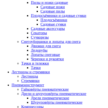
Пилы и ножи садовые
Садовые ножи
Садовые пилы
Плодосъёмники и садовые сумки
Плодосъёмники
Садовые сумки
Садовые аксессуары
Секаторы
Сучкорезы
Снегоуборщики и лопаты для снега
Движки для снега
Ледорубы
Лопаты снеговые
Черенки и рукоятки
Тачки и тележки
Тачки
Лестницы и стремянки
Лестницы
Стремянки
Пневмоинструмент
Гайковёрты пневматические
Дрели и шуруповёрты пневматические
Дрели пневматические
Шуруповёрты пневматические
Компрессоры