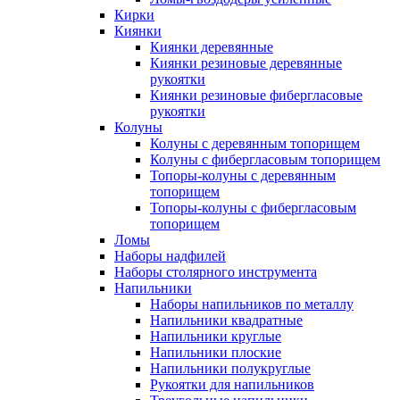
Кирки
Киянки
Киянки деревянные
Киянки резиновые деревянные
рукоятки
Киянки резиновые фибергласовые
рукоятки
Колуны
Колуны с деревянным топорищем
Колуны с фибергласовым топорищем
Топоры-колуны с деревянным
топорищем
Топоры-колуны с фибергласовым
топорищем
Ломы
Наборы надфилей
Наборы столярного инструмента
Напильники
Наборы напильников по металлу
Напильники квадратные
Напильники круглые
Напильники плоские
Напильники полукруглые
Рукоятки для напильников