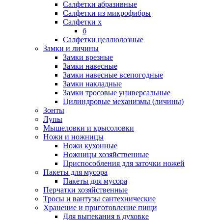
Салфетки абразивные
Салфетки из микрофибры
Салфетки х
б
Салфетки целлюлозные
Замки и личины
Замки врезные
Замки навесные
Замки навесные всепогодные
Замки накладные
Замки тросовые универсальные
Цилиндровые механизмы (личины)
Зонты
Лупы
Мышеловки и крысоловки
Ножи и ножницы
Ножи кухонные
Ножницы хозяйственные
Приспособления для заточки ножей
Пакеты для мусора
Пакеты для мусора
Перчатки хозяйственные
Тросы и вантузы сантехнические
Хранение и приготовление пищи
Для выпекания в духовке