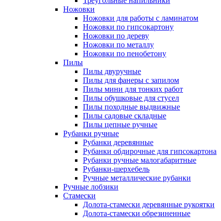
Треугольные напильники
Ножовки
Ножовки для работы с ламинатом
Ножовки по гипсокартону
Ножовки по дереву
Ножовки по металлу
Ножовки по пенобетону
Пилы
Пилы двуручные
Пилы для фанеры с запилом
Пилы мини для тонких работ
Пилы обушковые для стусел
Пилы походные выдвижные
Пилы садовые складные
Пилы цепные ручные
Рубанки ручные
Рубанки деревянные
Рубанки обдирочные для гипсокартона
Рубанки ручные малогабаритные
Рубанки-шерхебель
Ручные металлические рубанки
Ручные лобзики
Стамески
Долота-стамески деревянные рукоятки
Долота-стамески обрезиненные