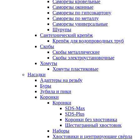
Саморезы кровельные
Саморезы оконные
Саморезы по гипсокартону
Саморезы по металлу
Саморезы универсальные
Шурупы
Сантехнический крепёж
Крепёж для водопроводных труб
Скобы
Скобы металлические
Скобы электроустановочные
Хомуты
Хомуты пластиковые
Насадки
Адаптеры на резьбу
Буры
Зубила и пики
Коронки
Коронки
SDS-Max
SDS-Plus
Коронки без хвостовика
Шестигранный хвостовик
Наборы
Хвостовики и центрирующие свёрла