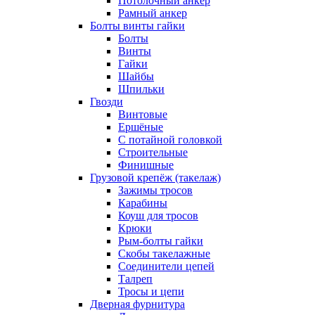
Потолочный анкер
Рамный анкер
Болты винты гайки
Болты
Винты
Гайки
Шайбы
Шпильки
Гвозди
Винтовые
Ершёные
С потайной головкой
Строительные
Финишные
Грузовой крепёж (такелаж)
Зажимы тросов
Карабины
Коуш для тросов
Крюки
Рым-болты гайки
Скобы такелажные
Соединители цепей
Талреп
Тросы и цепи
Дверная фурнитура