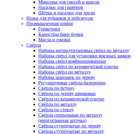
Миксеры для смесей и красок
Насадки для гравёров
Щётки и насадки для дрели
Ножи для рубанков и рейсмусов
Промышленная химия
Герметики
Канистры баки бочки
Масла и смазки
Свёрла
Наборы нитридтитановых свёрл по металлу
Наборы свёрл для установки врезных замков
Наборы свёрл комбинированные
Наборы свёрл по керамической плитке
Наборы свёрл по металлу
Наборы шарошек по дереву
Регулируемые свёрла-балеринки
Свёрла по бетону
Свёрла по дереву шнековые
Свёрла по керамической плитке
Свёрла по металлу
Свёрла по стеклу
Свёрла спиральные по металлу
(многогранная заточка)
Свёрла ступенчатые по дереву
Свёрла ступенчатые по металлу