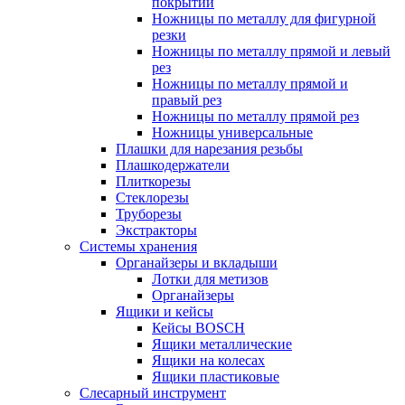
покрытий
Ножницы по металлу для фигурной
резки
Ножницы по металлу прямой и левый
рез
Ножницы по металлу прямой и
правый рез
Ножницы по металлу прямой рез
Ножницы универсальные
Плашки для нарезания резьбы
Плашкодержатели
Плиткорезы
Стеклорезы
Труборезы
Экстракторы
Системы хранения
Органайзеры и вкладыши
Лотки для метизов
Органайзеры
Ящики и кейсы
Кейсы BOSCH
Ящики металлические
Ящики на колесах
Ящики пластиковые
Слесарный инструмент