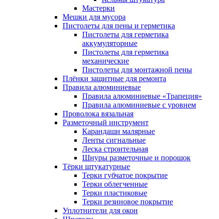
Мастерки
Мешки для мусора
Пистолеты для пены и герметика
Пистолеты для герметика
аккумуляторные
Пистолеты для герметика
механические
Пистолеты для монтажной пены
Плёнки защитные для ремонта
Правила алюминиевые
Правила алюминиевые «Трапеция»
Правила алюминиевые с уровнем
Проволока вязальная
Разметочный инструмент
Карандаши малярные
Ленты сигнальные
Леска строительная
Шнуры разметочные и порошок
Тёрки штукатурные
Терки губчатое покрытие
Терки облегченные
Терки пластиковые
Терки резиновое покрытие
Уплотнители для окон