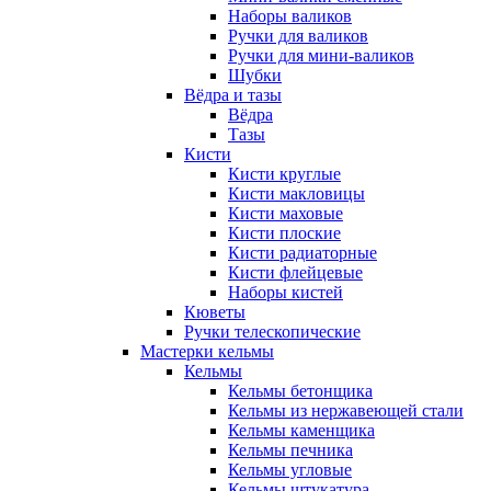
Наборы валиков
Ручки для валиков
Ручки для мини-валиков
Шубки
Вёдра и тазы
Вёдра
Тазы
Кисти
Кисти круглые
Кисти макловицы
Кисти маховые
Кисти плоские
Кисти радиаторные
Кисти флейцевые
Наборы кистей
Кюветы
Ручки телескопические
Мастерки кельмы
Кельмы
Кельмы бетонщика
Кельмы из нержавеющей стали
Кельмы каменщика
Кельмы печника
Кельмы угловые
Кельмы штукатура