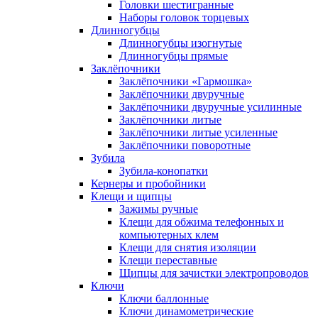
Головки шестигранные
Наборы головок торцевых
Длинногубцы
Длинногубцы изогнутые
Длинногубцы прямые
Заклёпочники
Заклёпочники «Гармошка»
Заклёпочники двуручные
Заклёпочники двуручные усилинные
Заклёпочники литые
Заклёпочники литые усиленные
Заклёпочники поворотные
Зубила
Зубила-конопатки
Кернеры и пробойники
Клещи и щипцы
Зажимы ручные
Клещи для обжима телефонных и
компьютерных клем
Клещи для снятия изоляции
Клещи переставные
Щипцы для зачистки электропроводов
Ключи
Ключи баллонные
Ключи динамометрические