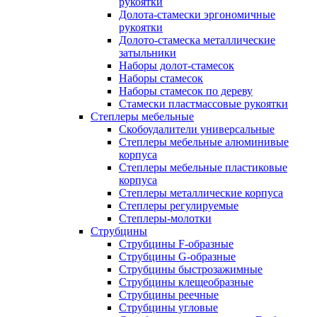
рукоятки
Долота-стамески эргономичные
рукоятки
Долото-стамеска металлические
затыльники
Наборы долот-стамесок
Наборы стамесок
Наборы стамесок по дереву
Стамески пластмассовые рукоятки
Степлеры мебельные
Скобоудалители универсальные
Степлеры мебельные алюминивые
корпуса
Степлеры мебельные пластиковые
корпуса
Степлеры металлические корпуса
Степлеры регулируемые
Степлеры-молотки
Струбцины
Струбцины F-образные
Струбцины G-образные
Струбцины быстрозажимные
Струбцины клещеобразные
Струбцины реечные
Струбцины угловые