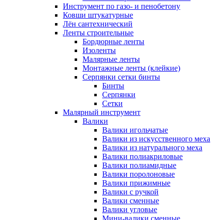
Инструмент по газо- и пенобетону
Ковши штукатурные
Лён сантехнический
Ленты строительные
Бордюрные ленты
Изоленты
Малярные ленты
Монтажные ленты (клейкие)
Серпянки сетки бинты
Бинты
Серпянки
Сетки
Малярный инструмент
Валики
Валики игольчатые
Валики из искусственного меха
Валики из натурального меха
Валики полиакриловые
Валики полиамидные
Валики поролоновые
Валики прижимные
Валики с ручкой
Валики сменные
Валики угловые
Мини-валики сменные