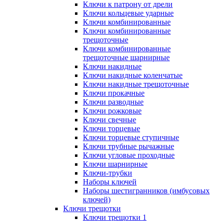
Ключи к патрону от дрели
Ключи кольцевые ударные
Ключи комбинированные
Ключи комбинированные
трещоточные
Ключи комбинированные
трещоточные шарнирные
Ключи накидные
Ключи накидные коленчатые
Ключи накидные трещоточные
Ключи прокачные
Ключи разводные
Ключи рожковые
Ключи свечные
Ключи торцевые
Ключи торцевые ступичные
Ключи трубные рычажные
Ключи угловые проходные
Ключи шарнирные
Ключи-трубки
Наборы ключей
Наборы шестигранников (имбусовых
ключей)
Ключи трещотки
Ключи трещотки 1