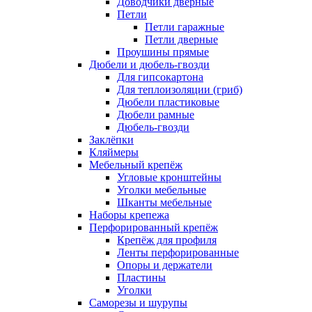
Доводчики дверные
Петли
Петли гаражные
Петли дверные
Проушины прямые
Дюбели и дюбель-гвозди
Для гипсокартона
Для теплоизоляции (гриб)
Дюбели пластиковые
Дюбели рамные
Дюбель-гвозди
Заклёпки
Кляймеры
Мебельный крепёж
Угловые кронштейны
Уголки мебельные
Шканты мебельные
Наборы крепежа
Перфорированный крепёж
Крепёж для профиля
Ленты перфорированные
Опоры и держатели
Пластины
Уголки
Саморезы и шурупы