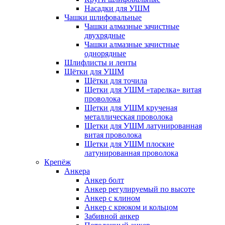
Насадки для УШМ
Чашки шлифовальные
Чашки алмазные зачистные
двухрядные
Чашки алмазные зачистные
однорядные
Шлифлисты и ленты
Щётки для УШМ
Щётки для точила
Щетки для УШМ «тарелка» витая
проволока
Щетки для УШМ крученая
металлическая проволока
Щетки для УШМ латунированная
витая проволока
Щетки для УШМ плоские
латунированная проволока
Крепёж
Анкера
Анкер болт
Анкер регулируемый по высоте
Анкер с клином
Анкер с крюком и кольцом
Забивной анкер