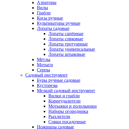
Аэраторы
Вилы
Грабли
Косы ручные
Культиваторы ручные
Лопаты садовые
Лопаты сапёрные
Лопаты совковые
Лопаты тротуарные
Лопаты универсальные
Лопаты штыковые
Мётлы
Мотыги
Серпы
Садовый инструмент
Буры ручные садовые
Кусторезы
Мелкий садовый инструмент
Вилки и грабли
Корнеудалители
Мотыжки и полольники
Наборы огородника
Рыхлители
Совки посадочные
Ножницы садовые