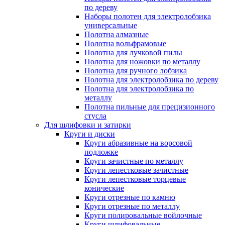
по дереву
Наборы полотен для электролобзика
универсальные
Полотна алмазные
Полотна вольфрамовые
Полотна для лучковой пилы
Полотна для ножовки по металлу
Полотна для ручного лобзика
Полотна для электролобзика по дереву
Полотна для электролобзика по
металлу
Полотна пильные для прецизионного
стусла
Для шлифовки и затирки
Круги и диски
Круги абразивные на ворсовой
подложке
Круги зачистные по металлу
Круги лепестковые зачистные
Круги лепестковые торцевые
конические
Круги отрезные по камню
Круги отрезные по металлу
Круги полировальные войлочные
Круги шлифовальные