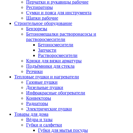
Перчатки и рукавицы рабочие
Респираторы
Сумки и пояса для инструмента
Шапки рабочие
Строительное оборудование
Бензорезы
Бетономешалки растворонасосы и
растворосмесители
Бетоносмесители
Запчасти
Растворосмесители
Крюки для вязки арматуры
Подъёмники для стекла
Резчики
Тепловые пушки и нагреватели
Газовые пушки
Дизельные пушки
Инфракрасные обогреватели
Конвекторы
Радиаторы
Электрические пушки
Товары для дома
Вёдра и тазы
Губки и салфетки
Губки для мытья посуды