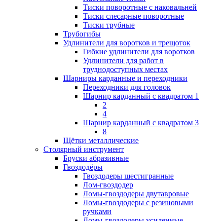
Тиски поворотные с наковальней
Тиски слесарные поворотные
Тиски трубные
Трубогибы
Удлинители для воротков и трещоток
Гибкие удлинители для воротков
Удлинители для работ в
труднодоступных местах
Шарниры карданные и переходники
Переходники для головок
Шарнир карданный с квадратом 1
2
4
Шарнир карданный с квадратом 3
8
Щётки металлические
Столярный инструмент
Бруски абразивные
Гвоздодёры
Гвоздодеры шестигранные
Лом-гвоздодер
Ломы-гвоздодеры двутавровые
Ломы-гвоздодеры с резиновыми
ручками
Ломы-гвоздодеры усиленные