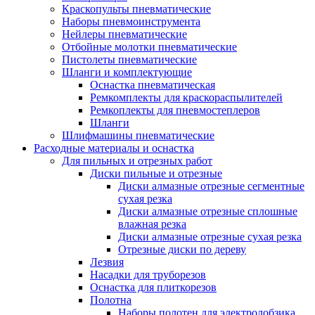
Краскопульты пневматические
Наборы пневмоинструмента
Нейлеры пневматические
Отбойные молотки пневматические
Пистолеты пневматические
Шланги и комплектующие
Оснастка пневматическая
Ремкомплекты для краскораспылителей
Ремкоплекты для пневмостеплеров
Шланги
Шлифмашины пневматические
Расходные материалы и оснастка
Для пильных и отрезных работ
Диски пильные и отрезные
Диски алмазные отрезные сегментные
сухая резка
Диски алмазные отрезные сплошные
влажная резка
Диски алмазные отрезные сухая резка
Отрезные диски по дереву
Лезвия
Насадки для труборезов
Оснастка для плиткорезов
Полотна
Наборы полотен для электролобзика