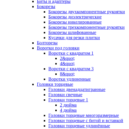
Биты и адаптеры
Бокорезы
Бокорезы двухкомпонентные рукоятки
Бокорезы диэлектрические
Бокорезы никелированные
Бокорезы трехкомпонентные рукоятки
Бокорезы шлифованные
Кусачки для резки плитки
Болторезы
Воротки под головки
Воротки с квадратом 1
2&quot;
4&quot;
Воротки с квадратом 3
8&quot;
Воротки удлиненные
Головки торцевые
Головки двенадцатигранные
Головки свечные
Головки торцевые 1
2 дюйма
4 дюйма
Головки торцевые многоразмерные
Головки торцевые с битой и вставкой
Головки торцевые удлинённые