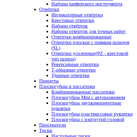
Наборы шоферского инструмента
Отвёртки
Индикаторные отвёртки
Крестовые отвёртки
Наборы отвёрток
Наборы отверток для точных работ
Отвертки комбинированные
Отвертки плоские с прямым шлицем
(SL)
Отвертки усиленные(PZ - крестовой
тип шлица)
Реверсивные отвертки
Т-образные отвертки
Ударные отвертки
Пинцеты
Плоскогубцы и пассатижи
Комбинированные пассатижи
Плоскогубцы Mini с авторазжимом
Плоскогубцы двухкомпонентные
рукоятки
Плоскогубцы пластмассовые рукоятки
Плоскогубцы с изогнутой головой
Просекатели
Тиски
Настольные тиски