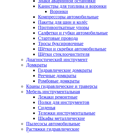
Знаки аварийной остановки
Канистры для топлива и воронки
Воронки
Компрессоры автомобильные
Пакеты для шин и колёс
Противооткатные упоры
Салфетки и губки автомобильные
Стартовые провода
Тросы буксировочные
Щётки и скребки автомобильные
Щётки стеклоочистителя
Диагностический инструмент
Домкраты
Гидравлические домкраты
Реечные домкраты
Ромбовые домкраты
Краны гидравлические и траверсы
Мебель инструментальная
Лежаки ремонтные
Полки для инструментов
Сиденья
Тележки инструментальные
Шкафы металлические
Пылесосы автомобильные
Растяжки гидравлические