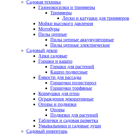
Садовая техника
Газонокосилки и триммеры
Триммеры
Лески и катушки для триммеров
Мойки высокого давления
Мотобуры
Пилы цепные
Пилы цепные аккумуляторные
Пилы цепные электрические
Садовый декор
Арки садовые
Горшки и кашпо
Горшки для растений
Кашпо подвесные
Ёмкости для рассады
Горшочки полистирол
Горшочки торфяные
Кормушки для птиц
Ограждения декоративные
Опоры и подвязки
Опоры
Подвязки для растений
Таблички и садовая разметка
Умывальники и садовые души
Садовый инвентарь