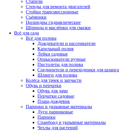
Стапели
Стенды для ремонта двигателей
Стойки трансмиссионные
Съёмники
Цилиндры гидравлические
Шприцы и маслёнки для смазки
Всё для сада
Всё для полива
Дождеватели и рассеиватели
Капельный полив
Лейки садовые
Опрыскиватели ручные
Пистолеты для полива
Соединители и переходники для шланга
Шланги для полива
Колёса для тачек и запчасти
Обувь и перчатки
Обувь для дачи
Перчатки садовые
Плащ-дождевик
Парники и укрывные материалы
Дуги парниковые
Парники
Спанбонд и укрывные материалы
Чехлы для растений