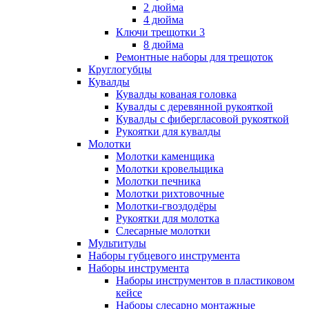
2 дюйма
4 дюйма
Ключи трещотки 3
8 дюйма
Ремонтные наборы для трещоток
Круглогубцы
Кувалды
Кувалды кованая головка
Кувалды с деревянной рукояткой
Кувалды с фибергласовой рукояткой
Рукоятки для кувалды
Молотки
Молотки каменщика
Молотки кровельщика
Молотки печника
Молотки рихтовочные
Молотки-гвоздодёры
Рукоятки для молотка
Слесарные молотки
Мультитулы
Наборы губцевого инструмента
Наборы инструмента
Наборы инструментов в пластиковом
кейсе
Наборы слесарно монтажные