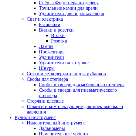
Свёрла Форстнера по дереву
Точильные камни для дрели
Удлинители для перовых свёрл
Свет и электрика
Батарейки
Вилки и розетки
Вилки
Розетки
Лампы
Прожекторы
Удлинители
Удлинители на катушке
Шнуры
Сетки и сеткодержатели для рубанков
Скобы для степлера
Скобы и гвозди для мебельного степлера
Скобы и гвозди для пневматического
степлера
Стержни клеевые
Шланги и комплектующие для моек высокого
давления
Ручной инструмент
Измерительный инструмент
Дальномеры
Измерительные уровни