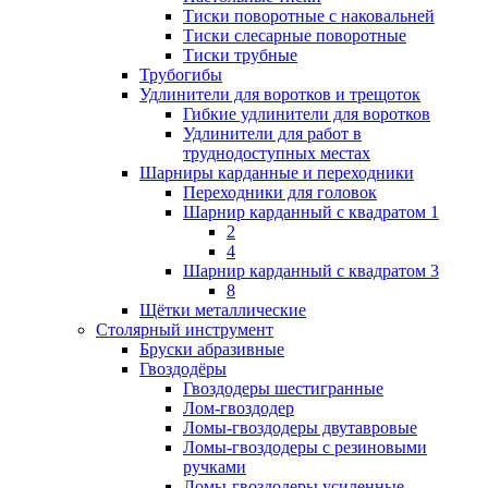
Тиски поворотные с наковальней
Тиски слесарные поворотные
Тиски трубные
Трубогибы
Удлинители для воротков и трещоток
Гибкие удлинители для воротков
Удлинители для работ в
труднодоступных местах
Шарниры карданные и переходники
Переходники для головок
Шарнир карданный с квадратом 1
2
4
Шарнир карданный с квадратом 3
8
Щётки металлические
Столярный инструмент
Бруски абразивные
Гвоздодёры
Гвоздодеры шестигранные
Лом-гвоздодер
Ломы-гвоздодеры двутавровые
Ломы-гвоздодеры с резиновыми
ручками
Ломы-гвоздодеры усиленные