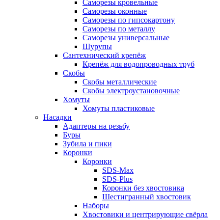
Саморезы кровельные
Саморезы оконные
Саморезы по гипсокартону
Саморезы по металлу
Саморезы универсальные
Шурупы
Сантехнический крепёж
Крепёж для водопроводных труб
Скобы
Скобы металлические
Скобы электроустановочные
Хомуты
Хомуты пластиковые
Насадки
Адаптеры на резьбу
Буры
Зубила и пики
Коронки
Коронки
SDS-Max
SDS-Plus
Коронки без хвостовика
Шестигранный хвостовик
Наборы
Хвостовики и центрирующие свёрла