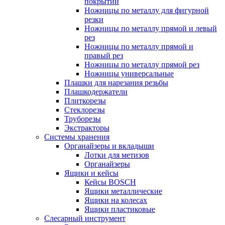
покрытий
Ножницы по металлу для фигурной
резки
Ножницы по металлу прямой и левый
рез
Ножницы по металлу прямой и
правый рез
Ножницы по металлу прямой рез
Ножницы универсальные
Плашки для нарезания резьбы
Плашкодержатели
Плиткорезы
Стеклорезы
Труборезы
Экстракторы
Системы хранения
Органайзеры и вкладыши
Лотки для метизов
Органайзеры
Ящики и кейсы
Кейсы BOSCH
Ящики металлические
Ящики на колесах
Ящики пластиковые
Слесарный инструмент