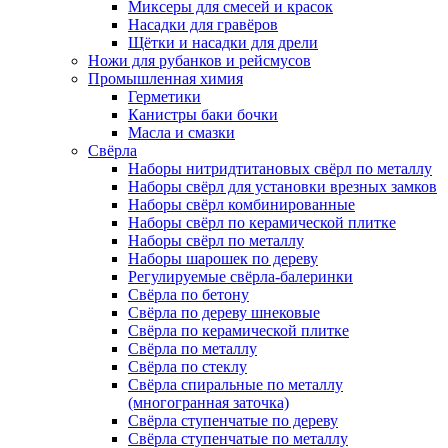
Миксеры для смесей и красок
Насадки для гравёров
Щётки и насадки для дрели
Ножи для рубанков и рейсмусов
Промышленная химия
Герметики
Канистры баки бочки
Масла и смазки
Свёрла
Наборы нитридтитановых свёрл по металлу
Наборы свёрл для установки врезных замков
Наборы свёрл комбинированные
Наборы свёрл по керамической плитке
Наборы свёрл по металлу
Наборы шарошек по дереву
Регулируемые свёрла-балеринки
Свёрла по бетону
Свёрла по дереву шнековые
Свёрла по керамической плитке
Свёрла по металлу
Свёрла по стеклу
Свёрла спиральные по металлу
(многогранная заточка)
Свёрла ступенчатые по дереву
Свёрла ступенчатые по металлу