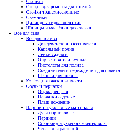
Стапели
Стенды для ремонта двигателей
Стойки трансмиссионные
Съёмники
Цилиндры гидравлические
Шприцы и маслёнки для смазки
Всё для сада
Всё для полива
Дождеватели и рассеиватели
Капельный полив
Лейки садовые
Опрыскиватели ручные
Пистолеты для полива
Соединители и переходники для шланга
Шланги для полива
Колёса для тачек и запчасти
Обувь и перчатки
Обувь для дачи
Перчатки садовые
Плащ-дождевик
Парники и укрывные материалы
Дуги парниковые
Парники
Спанбонд и укрывные материалы
Чехлы для растений