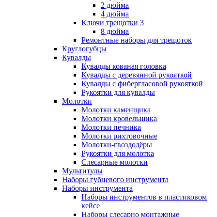
2 дюйма
4 дюйма
Ключи трещотки 3
8 дюйма
Ремонтные наборы для трещоток
Круглогубцы
Кувалды
Кувалды кованая головка
Кувалды с деревянной рукояткой
Кувалды с фибергласовой рукояткой
Рукоятки для кувалды
Молотки
Молотки каменщика
Молотки кровельщика
Молотки печника
Молотки рихтовочные
Молотки-гвоздодёры
Рукоятки для молотка
Слесарные молотки
Мультитулы
Наборы губцевого инструмента
Наборы инструмента
Наборы инструментов в пластиковом
кейсе
Наборы слесарно монтажные