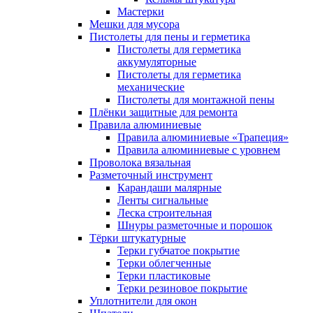
Мастерки
Мешки для мусора
Пистолеты для пены и герметика
Пистолеты для герметика
аккумуляторные
Пистолеты для герметика
механические
Пистолеты для монтажной пены
Плёнки защитные для ремонта
Правила алюминиевые
Правила алюминиевые «Трапеция»
Правила алюминиевые с уровнем
Проволока вязальная
Разметочный инструмент
Карандаши малярные
Ленты сигнальные
Леска строительная
Шнуры разметочные и порошок
Тёрки штукатурные
Терки губчатое покрытие
Терки облегченные
Терки пластиковые
Терки резиновое покрытие
Уплотнители для окон