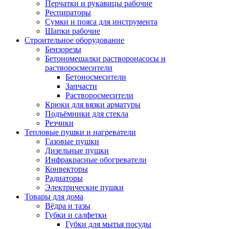
Перчатки и рукавицы рабочие
Респираторы
Сумки и пояса для инструмента
Шапки рабочие
Строительное оборудование
Бензорезы
Бетономешалки растворонасосы и
растворосмесители
Бетоносмесители
Запчасти
Растворосмесители
Крюки для вязки арматуры
Подъёмники для стекла
Резчики
Тепловые пушки и нагреватели
Газовые пушки
Дизельные пушки
Инфракрасные обогреватели
Конвекторы
Радиаторы
Электрические пушки
Товары для дома
Вёдра и тазы
Губки и салфетки
Губки для мытья посуды