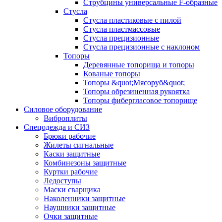
Струбцины универсальные F-образные
Стусла
Стусла пластиковые с пилой
Стусла пластмассовые
Стусла прецизионные
Стусла прецизионные с наклоном
Топоры
Деревянные топорища и топоры
Кованые топоры
Топоры &quot;Мясоруб&quot;
Топоры обрезиненная рукоятка
Топоры фибергласовое топорище
Силовое оборудование
Виброплиты
Спецодежда и СИЗ
Брюки рабочие
Жилеты сигнальные
Каски защитные
Комбинезоны защитные
Куртки рабочие
Ледоступы
Маски сварщика
Наколенники защитные
Наушники защитные
Очки защитные