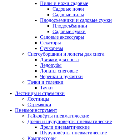
Пилы и ножи садовые
Садовые ножи
Садовые пилы
Плодосъёмники и садовые сумки
Плодосъёмники
Садовые сумки
Садовые аксессуары
Секаторы
Сучкорезы
Снегоуборщики и лопаты для снега
Движки для снега
Ледорубы
Лопаты снеговые
Черенки и рукоятки
Тачки и тележки
Тачки
Лестницы и стремянки
Лестницы
Стремянки
Пневмоинструмент
Гайковёрты пневматические
Дрели и шуруповёрты пневматические
Дрели пневматические
Шуруповёрты пневматические
Компрессоры