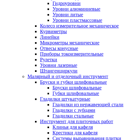
Гидроуровни
Уровни алюминиевые
Уровни литые
Уровни пластмассовые
Колесо измерительное механическое
Курвиметры
Линейки
Микрометры механические
Отвесы конусные
Приборы токоизмерительные
Рулетки
Уровни лазерные
Штангенциркули
Малярный и отделочный инструмент
Бруски и губки шлифовальные
Бруски шлифовальные
Губки шлифовальные
Гладилки штукатурные
Гладилки из нержавеющей стали
Гладилки с зубцами
Гладилки стальные
Инструмент для плиточных работ
Клинья для кафеля
Крестики для кафеля
Системы выравнивания плитки