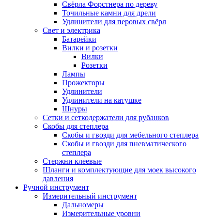
Свёрла Форстнера по дереву
Точильные камни для дрели
Удлинители для перовых свёрл
Свет и электрика
Батарейки
Вилки и розетки
Вилки
Розетки
Лампы
Прожекторы
Удлинители
Удлинители на катушке
Шнуры
Сетки и сеткодержатели для рубанков
Скобы для степлера
Скобы и гвозди для мебельного степлера
Скобы и гвозди для пневматического
степлера
Стержни клеевые
Шланги и комплектующие для моек высокого
давления
Ручной инструмент
Измерительный инструмент
Дальномеры
Измерительные уровни