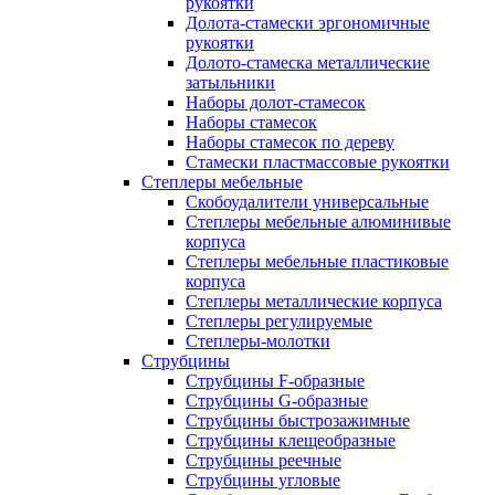
рукоятки
Долота-стамески эргономичные
рукоятки
Долото-стамеска металлические
затыльники
Наборы долот-стамесок
Наборы стамесок
Наборы стамесок по дереву
Стамески пластмассовые рукоятки
Степлеры мебельные
Скобоудалители универсальные
Степлеры мебельные алюминивые
корпуса
Степлеры мебельные пластиковые
корпуса
Степлеры металлические корпуса
Степлеры регулируемые
Степлеры-молотки
Струбцины
Струбцины F-образные
Струбцины G-образные
Струбцины быстрозажимные
Струбцины клещеобразные
Струбцины реечные
Струбцины угловые