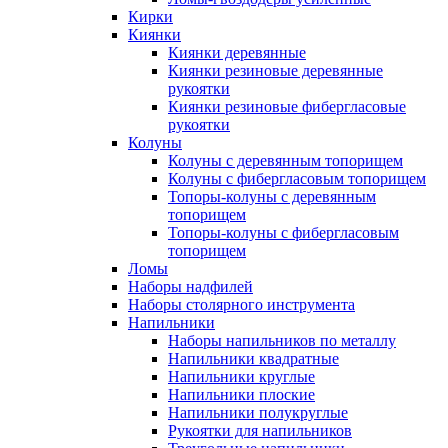
Кирки
Киянки
Киянки деревянные
Киянки резиновые деревянные
рукоятки
Киянки резиновые фибергласовые
рукоятки
Колуны
Колуны с деревянным топорищем
Колуны с фибергласовым топорищем
Топоры-колуны с деревянным
топорищем
Топоры-колуны с фибергласовым
топорищем
Ломы
Наборы надфилей
Наборы столярного инструмента
Напильники
Наборы напильников по металлу
Напильники квадратные
Напильники круглые
Напильники плоские
Напильники полукруглые
Рукоятки для напильников