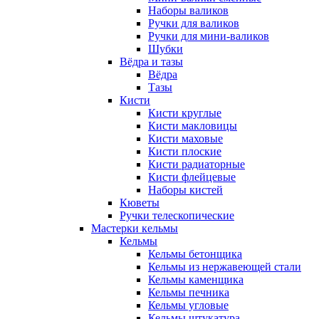
Наборы валиков
Ручки для валиков
Ручки для мини-валиков
Шубки
Вёдра и тазы
Вёдра
Тазы
Кисти
Кисти круглые
Кисти макловицы
Кисти маховые
Кисти плоские
Кисти радиаторные
Кисти флейцевые
Наборы кистей
Кюветы
Ручки телескопические
Мастерки кельмы
Кельмы
Кельмы бетонщика
Кельмы из нержавеющей стали
Кельмы каменщика
Кельмы печника
Кельмы угловые
Кельмы штукатура