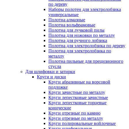
по дереву
Наборы полотен для электролобзика
универсальные
Полотна алмазные
Полотна вольфрамовые
Полотна для лучковой пилы
Полотна для ножовки по металлу
Полотна для ручного лобзика
Полотна для электролобзика по дереву
Полотна для электролобзика по
металлу
Полотна пильные для прецизионного
стусла
Для шлифовки и затирки
Круги и диски
Круги абразивные на ворсовой
подложке
Круги зачистные по металлу
Круги лепестковые зачистные
Круги лепестковые торцевые
конические
Круги отрезные по камню
Круги отрезные по металлу
Круги полировальные войлочные
Круги шлифовальные