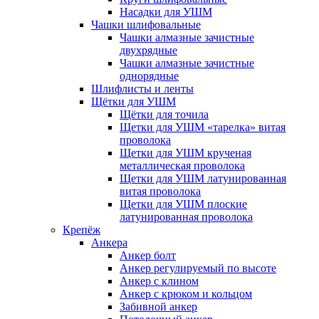
Насадки для УШМ
Чашки шлифовальные
Чашки алмазные зачистные
двухрядные
Чашки алмазные зачистные
однорядные
Шлифлисты и ленты
Щётки для УШМ
Щётки для точила
Щетки для УШМ «тарелка» витая
проволока
Щетки для УШМ крученая
металлическая проволока
Щетки для УШМ латунированная
витая проволока
Щетки для УШМ плоские
латунированная проволока
Крепёж
Анкера
Анкер болт
Анкер регулируемый по высоте
Анкер с клином
Анкер с крюком и кольцом
Забивной анкер