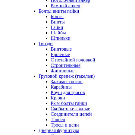
Потолочный анкер
Рамный анкер
Болты винты гайки
Болты
Винты
Гайки
Шайбы
Шпильки
Гвозди
Винтовые
Ершёные
С потайной головкой
Строительные
Финишные
Грузовой крепёж (такелаж)
Зажимы тросов
Карабины
Коуш для тросов
Крюки
Рым-болты гайки
Скобы такелажные
Соединители цепей
Талреп
Тросы и цепи
Дверная фурнитура