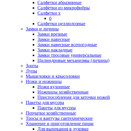
Салфетки абразивные
Салфетки из микрофибры
Салфетки х
б
Салфетки целлюлозные
Замки и личины
Замки врезные
Замки навесные
Замки навесные всепогодные
Замки накладные
Замки тросовые универсальные
Цилиндровые механизмы (личины)
Зонты
Лупы
Мышеловки и крысоловки
Ножи и ножницы
Ножи кухонные
Ножницы хозяйственные
Приспособления для заточки ножей
Пакеты для мусора
Пакеты для мусора
Перчатки хозяйственные
Тросы и вантузы сантехнические
Хранение и приготовление пищи
Для выпекания в духовке