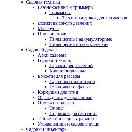
Садовая техника
Газонокосилки и триммеры
Триммеры
Лески и катушки для триммеров
Мойки высокого давления
Мотобуры
Пилы цепные
Пилы цепные аккумуляторные
Пилы цепные электрические
Садовый декор
Арки садовые
Горшки и кашпо
Горшки для растений
Кашпо подвесные
Ёмкости для рассады
Горшочки полистирол
Горшочки торфяные
Кормушки для птиц
Ограждения декоративные
Опоры и подвязки
Опоры
Подвязки для растений
Таблички и садовая разметка
Умывальники и садовые души
Садовый инвентарь