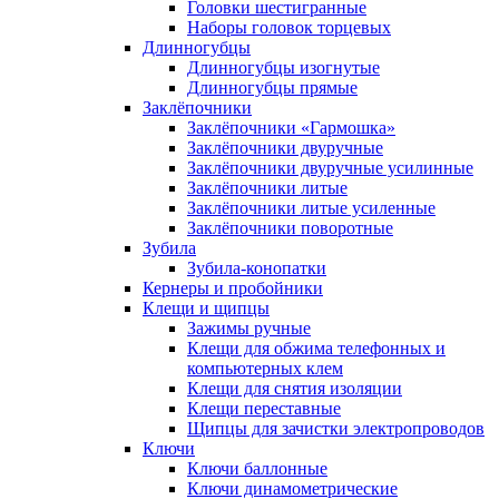
Головки шестигранные
Наборы головок торцевых
Длинногубцы
Длинногубцы изогнутые
Длинногубцы прямые
Заклёпочники
Заклёпочники «Гармошка»
Заклёпочники двуручные
Заклёпочники двуручные усилинные
Заклёпочники литые
Заклёпочники литые усиленные
Заклёпочники поворотные
Зубила
Зубила-конопатки
Кернеры и пробойники
Клещи и щипцы
Зажимы ручные
Клещи для обжима телефонных и
компьютерных клем
Клещи для снятия изоляции
Клещи переставные
Щипцы для зачистки электропроводов
Ключи
Ключи баллонные
Ключи динамометрические