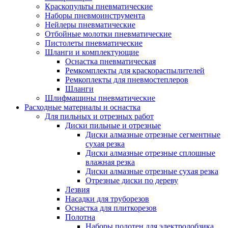
Краскопульты пневматические
Наборы пневмоинструмента
Нейлеры пневматические
Отбойные молотки пневматические
Пистолеты пневматические
Шланги и комплектующие
Оснастка пневматическая
Ремкомплекты для краскораспылителей
Ремкоплекты для пневмостеплеров
Шланги
Шлифмашины пневматические
Расходные материалы и оснастка
Для пильных и отрезных работ
Диски пильные и отрезные
Диски алмазные отрезные сегментные
сухая резка
Диски алмазные отрезные сплошные
влажная резка
Диски алмазные отрезные сухая резка
Отрезные диски по дереву
Лезвия
Насадки для труборезов
Оснастка для плиткорезов
Полотна
Наборы полотен для электролобзика