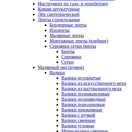
Инструмент по газо- и пенобетону
Ковши штукатурные
Лён сантехнический
Ленты строительные
Бордюрные ленты
Изоленты
Малярные ленты
Монтажные ленты (клейкие)
Серпянки сетки бинты
Бинты
Серпянки
Сетки
Малярный инструмент
Валики
Валики игольчатые
Валики из искусственного меха
Валики из натурального меха
Валики полиакриловые
Валики полиамидные
Валики поролоновые
Валики прижимные
Валики с ручкой
Валики сменные
Валики угловые
Мини-валики сменные