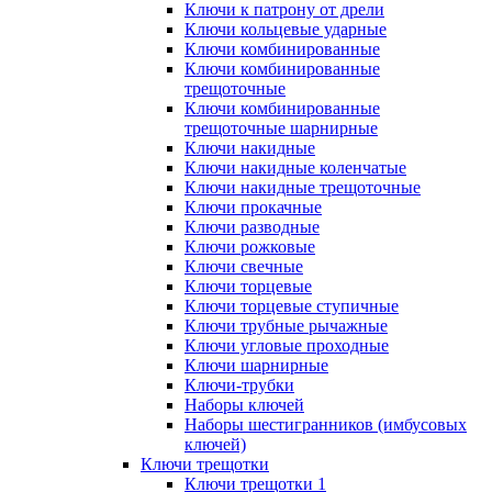
Ключи к патрону от дрели
Ключи кольцевые ударные
Ключи комбинированные
Ключи комбинированные
трещоточные
Ключи комбинированные
трещоточные шарнирные
Ключи накидные
Ключи накидные коленчатые
Ключи накидные трещоточные
Ключи прокачные
Ключи разводные
Ключи рожковые
Ключи свечные
Ключи торцевые
Ключи торцевые ступичные
Ключи трубные рычажные
Ключи угловые проходные
Ключи шарнирные
Ключи-трубки
Наборы ключей
Наборы шестигранников (имбусовых
ключей)
Ключи трещотки
Ключи трещотки 1