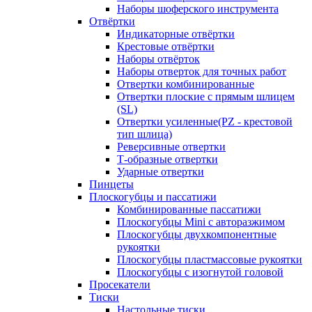
Наборы шоферского инструмента
Отвёртки
Индикаторные отвёртки
Крестовые отвёртки
Наборы отвёрток
Наборы отверток для точных работ
Отвертки комбинированные
Отвертки плоские с прямым шлицем
(SL)
Отвертки усиленные(PZ - крестовой
тип шлица)
Реверсивные отвертки
Т-образные отвертки
Ударные отвертки
Пинцеты
Плоскогубцы и пассатижи
Комбинированные пассатижи
Плоскогубцы Mini с авторазжимом
Плоскогубцы двухкомпонентные
рукоятки
Плоскогубцы пластмассовые рукоятки
Плоскогубцы с изогнутой головой
Просекатели
Тиски
Настольные тиски