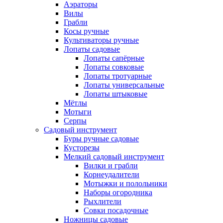
Аэраторы
Вилы
Грабли
Косы ручные
Культиваторы ручные
Лопаты садовые
Лопаты сапёрные
Лопаты совковые
Лопаты тротуарные
Лопаты универсальные
Лопаты штыковые
Мётлы
Мотыги
Серпы
Садовый инструмент
Буры ручные садовые
Кусторезы
Мелкий садовый инструмент
Вилки и грабли
Корнеудалители
Мотыжки и полольники
Наборы огородника
Рыхлители
Совки посадочные
Ножницы садовые