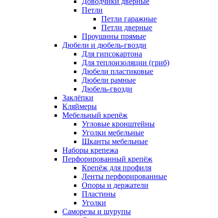
Доводчики дверные
Петли
Петли гаражные
Петли дверные
Проушины прямые
Дюбели и дюбель-гвозди
Для гипсокартона
Для теплоизоляции (гриб)
Дюбели пластиковые
Дюбели рамные
Дюбель-гвозди
Заклёпки
Кляймеры
Мебельный крепёж
Угловые кронштейны
Уголки мебельные
Шканты мебельные
Наборы крепежа
Перфорированный крепёж
Крепёж для профиля
Ленты перфорированные
Опоры и держатели
Пластины
Уголки
Саморезы и шурупы