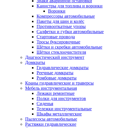
Знаки аварийной остановки
Канистры для топлива и воронки
Воронки
Компрессоры автомобильные
Пакеты для шин и колёс
Противооткатные упоры
Салфетки и губки автомобильные
Стартовые провода
Тросы буксировочные
Щётки и скребки автомобильные
Щётки стеклоочистителя
Диагностический инструмент
Домкраты
Гидравлические домкраты
Реечные домкраты
Ромбовые домкраты
Краны гидравлические и траверсы
Мебель инструментальная
Лежаки ремонтные
Полки для инструментов
Сиденья
Тележки инструментальные
Шкафы металлические
Пылесосы автомобильные
Растяжки гидравлические