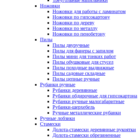
Треугольные напильники
Ножовки
Ножовки для работы с ламинатом
Ножовки по гипсокартону
Ножовки по дереву
Ножовки по металлу
Ножовки по пенобетону
Пилы
Пилы двуручные
Пилы для фанеры с запилом
Пилы мини для тонких работ
Пилы обушковые для стусел
Пилы походные выдвижные
Пилы садовые складные
Пилы цепные ручные
Рубанки ручные
Рубанки деревянные
Рубанки обдирочные для гипсокартона
Рубанки ручные малогабаритные
Рубанки-шерхебель
Ручные металлические рубанки
Ручные лобзики
Стамески
Долота-стамески деревянные рукоятки
Долота-стамески обрезиненные