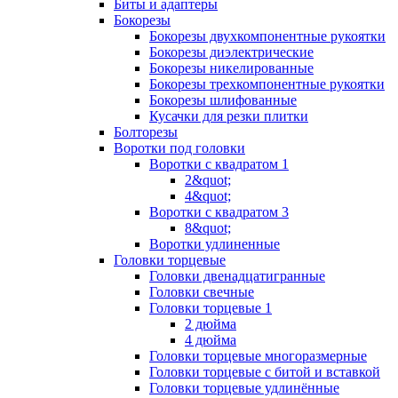
Биты и адаптеры
Бокорезы
Бокорезы двухкомпонентные рукоятки
Бокорезы диэлектрические
Бокорезы никелированные
Бокорезы трехкомпонентные рукоятки
Бокорезы шлифованные
Кусачки для резки плитки
Болторезы
Воротки под головки
Воротки с квадратом 1
2&quot;
4&quot;
Воротки с квадратом 3
8&quot;
Воротки удлиненные
Головки торцевые
Головки двенадцатигранные
Головки свечные
Головки торцевые 1
2 дюйма
4 дюйма
Головки торцевые многоразмерные
Головки торцевые с битой и вставкой
Головки торцевые удлинённые