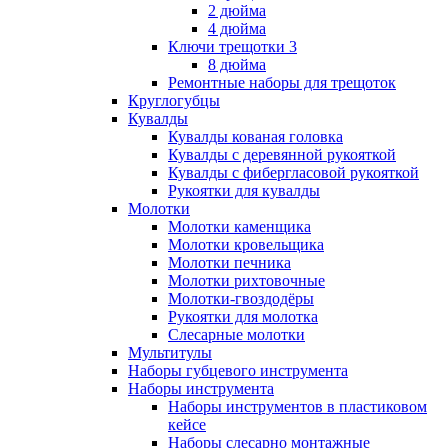
2 дюйма
4 дюйма
Ключи трещотки 3
8 дюйма
Ремонтные наборы для трещоток
Круглогубцы
Кувалды
Кувалды кованая головка
Кувалды с деревянной рукояткой
Кувалды с фибергласовой рукояткой
Рукоятки для кувалды
Молотки
Молотки каменщика
Молотки кровельщика
Молотки печника
Молотки рихтовочные
Молотки-гвоздодёры
Рукоятки для молотка
Слесарные молотки
Мультитулы
Наборы губцевого инструмента
Наборы инструмента
Наборы инструментов в пластиковом
кейсе
Наборы слесарно монтажные