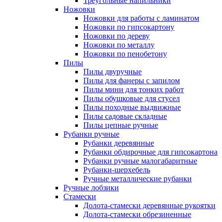
Треугольные напильники
Ножовки
Ножовки для работы с ламинатом
Ножовки по гипсокартону
Ножовки по дереву
Ножовки по металлу
Ножовки по пенобетону
Пилы
Пилы двуручные
Пилы для фанеры с запилом
Пилы мини для тонких работ
Пилы обушковые для стусел
Пилы походные выдвижные
Пилы садовые складные
Пилы цепные ручные
Рубанки ручные
Рубанки деревянные
Рубанки обдирочные для гипсокартона
Рубанки ручные малогабаритные
Рубанки-шерхебель
Ручные металлические рубанки
Ручные лобзики
Стамески
Долота-стамески деревянные рукоятки
Долота-стамески обрезиненные