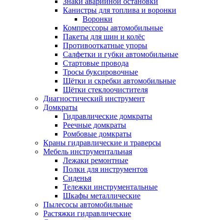
Знаки аварийной остановки
Канистры для топлива и воронки
Воронки
Компрессоры автомобильные
Пакеты для шин и колёс
Противооткатные упоры
Салфетки и губки автомобильные
Стартовые провода
Тросы буксировочные
Щётки и скребки автомобильные
Щётки стеклоочистителя
Диагностический инструмент
Домкраты
Гидравлические домкраты
Реечные домкраты
Ромбовые домкраты
Краны гидравлические и траверсы
Мебель инструментальная
Лежаки ремонтные
Полки для инструментов
Сиденья
Тележки инструментальные
Шкафы металлические
Пылесосы автомобильные
Растяжки гидравлические