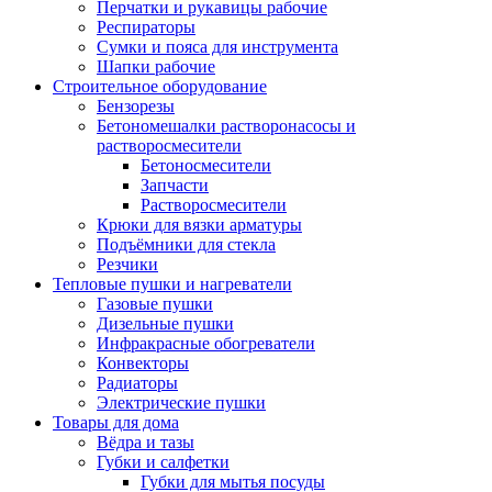
Перчатки и рукавицы рабочие
Респираторы
Сумки и пояса для инструмента
Шапки рабочие
Строительное оборудование
Бензорезы
Бетономешалки растворонасосы и
растворосмесители
Бетоносмесители
Запчасти
Растворосмесители
Крюки для вязки арматуры
Подъёмники для стекла
Резчики
Тепловые пушки и нагреватели
Газовые пушки
Дизельные пушки
Инфракрасные обогреватели
Конвекторы
Радиаторы
Электрические пушки
Товары для дома
Вёдра и тазы
Губки и салфетки
Губки для мытья посуды