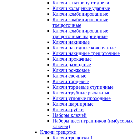
Ключи к патрону от дрели
Ключи кольцевые ударные
Ключи комбинированные
Ключи комбинированные
трещоточные
Ключи комбинированные
трещоточные шарнирные
Ключи накидные
Ключи накидные коленчатые
Ключи накидные трещоточные
Ключи прокачные
Ключи разводные
Ключи рожковые
Ключи свечные
Ключи торцевые
Ключи торцевые ступичные
Ключи трубные рычажные
Ключи угловые проходные
Ключи шарнирные
Ключи-трубки
Наборы ключей
Наборы шестигранников (имбусовых
ключей)
Ключи трещотки
Ключи трещотки 1