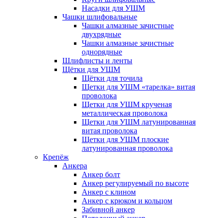
Насадки для УШМ
Чашки шлифовальные
Чашки алмазные зачистные
двухрядные
Чашки алмазные зачистные
однорядные
Шлифлисты и ленты
Щётки для УШМ
Щётки для точила
Щетки для УШМ «тарелка» витая
проволока
Щетки для УШМ крученая
металлическая проволока
Щетки для УШМ латунированная
витая проволока
Щетки для УШМ плоские
латунированная проволока
Крепёж
Анкера
Анкер болт
Анкер регулируемый по высоте
Анкер с клином
Анкер с крюком и кольцом
Забивной анкер