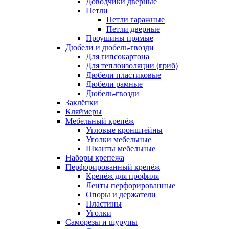
Доводчики дверные
Петли
Петли гаражные
Петли дверные
Проушины прямые
Дюбели и дюбель-гвозди
Для гипсокартона
Для теплоизоляции (гриб)
Дюбели пластиковые
Дюбели рамные
Дюбель-гвозди
Заклёпки
Кляймеры
Мебельный крепёж
Угловые кронштейны
Уголки мебельные
Шканты мебельные
Наборы крепежа
Перфорированный крепёж
Крепёж для профиля
Ленты перфорированные
Опоры и держатели
Пластины
Уголки
Саморезы и шурупы