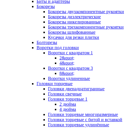
Биты и адаптеры
Бокорезы
Бокорезы двухкомпонентные рукоятки
Бокорезы диэлектрические
Бокорезы никелированные
Бокорезы трехкомпонентные рукоятки
Бокорезы шлифованные
Кусачки для резки плитки
Болторезы
Воротки под головки
Воротки с квадратом 1
2&quot;
4&quot;
Воротки с квадратом 3
8&quot;
Воротки удлиненные
Головки торцевые
Головки двенадцатигранные
Головки свечные
Головки торцевые 1
2 дюйма
4 дюйма
Головки торцевые многоразмерные
Головки торцевые с битой и вставкой
Головки торцевые удлинённые