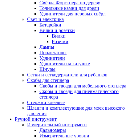
Свёрла Форстнера по дереву
Точильные камни для дрели
Удлинители для перовых свёрл
Свет и электрика
Батарейки
Вилки и розетки
Вилки
Розетки
Лампы
Прожекторы
Удлинители
Удлинители на катушке
Шнуры
Сетки и сеткодержатели для рубанков
Скобы для степлера
Скобы и гвозди для мебельного степлера
Скобы и гвозди для пневматического
степлера
Стержни клеевые
Шланги и комплектующие для моек высокого
давления
Ручной инструмент
Измерительный инструмент
Дальномеры
Измерительные уровни