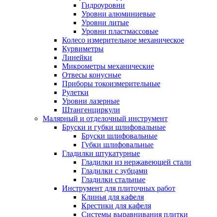
Гидроуровни
Уровни алюминиевые
Уровни литые
Уровни пластмассовые
Колесо измерительное механическое
Курвиметры
Линейки
Микрометры механические
Отвесы конусные
Приборы токоизмерительные
Рулетки
Уровни лазерные
Штангенциркули
Малярный и отделочный инструмент
Бруски и губки шлифовальные
Бруски шлифовальные
Губки шлифовальные
Гладилки штукатурные
Гладилки из нержавеющей стали
Гладилки с зубцами
Гладилки стальные
Инструмент для плиточных работ
Клинья для кафеля
Крестики для кафеля
Системы выравнивания плитки