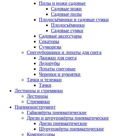
Пилы и ножи садовые
Садовые ножи
Садовые пилы
Плодосъёмники и садовые сумки
Плодосъёмники
Садовые сумки
Садовые аксессуары
Секаторы
Сучкорезы
Снегоуборщики и лопаты для снега
Движки для снега
Ледорубы
Лопаты снеговые
Черенки и рукоятки
Тачки и тележки
Тачки
Лестницы и стремянки
Лестницы
Стремянки
Пневмоинструмент
Гайковёрты пневматические
Дрели и шуруповёрты пневматические
Дрели пневматические
Шуруповёрты пневматические
Компрессоры