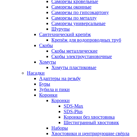
Саморезы кровельные
Саморезы оконные
Саморезы по гипсокартону
Саморезы по металлу
Саморезы универсальные
Шурупы
Сантехнический крепёж
Крепёж для водопроводных труб
Скобы
Скобы металлические
Скобы электроустановочные
Хомуты
Хомуты пластиковые
Насадки
Адаптеры на резьбу
Буры
Зубила и пики
Коронки
Коронки
SDS-Max
SDS-Plus
Коронки без хвостовика
Шестигранный хвостовик
Наборы
Хвостовики и центрирующие свёрла