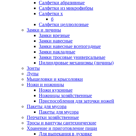
Салфетки абразивные
Салфетки из микрофибры
Салфетки х
б
Салфетки целлюлозные
Замки и личины
Замки врезные
Замки навесные
Замки навесные всепогодные
Замки накладные
Замки тросовые универсальные
Цилиндровые механизмы (личины)
Зонты
Лупы
Мышеловки и крысоловки
Ножи и ножницы
Ножи кухонные
Ножницы хозяйственные
Приспособления для заточки ножей
Пакеты для мусора
Пакеты для мусора
Перчатки хозяйственные
Тросы и вантузы сантехнические
Хранение и приготовление пищи
Для выпекания в духовке