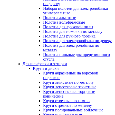
по дереву
Наборы полотен для электролобзика
универсальные
Полотна алмазные
Полотна вольфрамовые
Полотна для лучковой пилы
Полотна для ножовки по металлу
Полотна для ручного лобзика
Полотна для электролобзика по дереву
Полотна для электролобзика по
металлу
Полотна пильные для прецизионного
стусла
Для шлифовки и затирки
Круги и диски
Круги абразивные на ворсовой
подложке
Круги зачистные по металлу
Круги лепестковые зачистные
Круги лепестковые торцевые
конические
Круги отрезные по камню
Круги отрезные по металлу
Круги полировальные войлочные
Круги шлифовальные