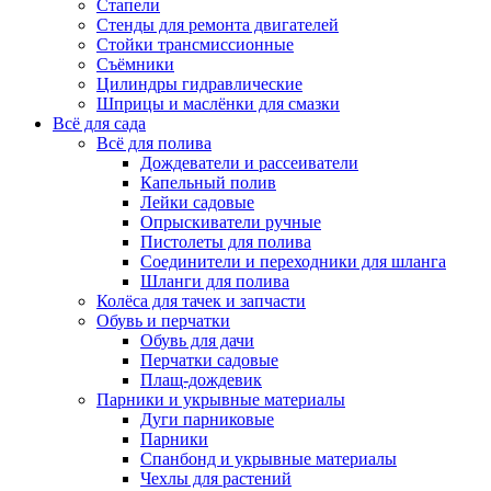
Стапели
Стенды для ремонта двигателей
Стойки трансмиссионные
Съёмники
Цилиндры гидравлические
Шприцы и маслёнки для смазки
Всё для сада
Всё для полива
Дождеватели и рассеиватели
Капельный полив
Лейки садовые
Опрыскиватели ручные
Пистолеты для полива
Соединители и переходники для шланга
Шланги для полива
Колёса для тачек и запчасти
Обувь и перчатки
Обувь для дачи
Перчатки садовые
Плащ-дождевик
Парники и укрывные материалы
Дуги парниковые
Парники
Спанбонд и укрывные материалы
Чехлы для растений