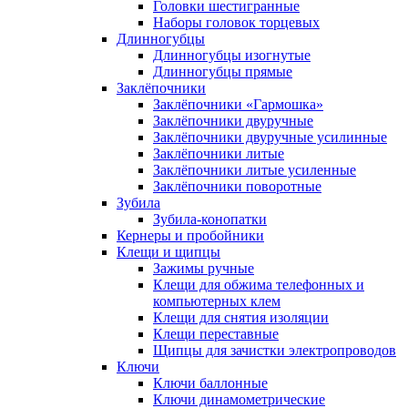
Головки шестигранные
Наборы головок торцевых
Длинногубцы
Длинногубцы изогнутые
Длинногубцы прямые
Заклёпочники
Заклёпочники «Гармошка»
Заклёпочники двуручные
Заклёпочники двуручные усилинные
Заклёпочники литые
Заклёпочники литые усиленные
Заклёпочники поворотные
Зубила
Зубила-конопатки
Кернеры и пробойники
Клещи и щипцы
Зажимы ручные
Клещи для обжима телефонных и
компьютерных клем
Клещи для снятия изоляции
Клещи переставные
Щипцы для зачистки электропроводов
Ключи
Ключи баллонные
Ключи динамометрические