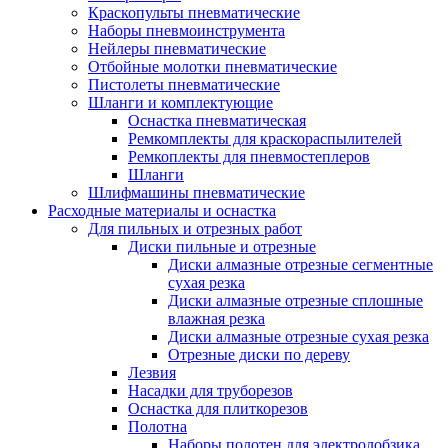
Краскопульты пневматические
Наборы пневмоинструмента
Нейлеры пневматические
Отбойные молотки пневматические
Пистолеты пневматические
Шланги и комплектующие
Оснастка пневматическая
Ремкомплекты для краскораспылителей
Ремкоплекты для пневмостеплеров
Шланги
Шлифмашины пневматические
Расходные материалы и оснастка
Для пильных и отрезных работ
Диски пильные и отрезные
Диски алмазные отрезные сегментные
сухая резка
Диски алмазные отрезные сплошные
влажная резка
Диски алмазные отрезные сухая резка
Отрезные диски по дереву
Лезвия
Насадки для труборезов
Оснастка для плиткорезов
Полотна
Наборы полотен для электролобзика