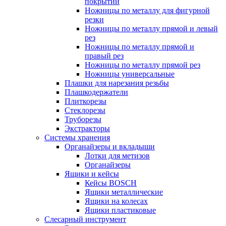
покрытий
Ножницы по металлу для фигурной
резки
Ножницы по металлу прямой и левый
рез
Ножницы по металлу прямой и
правый рез
Ножницы по металлу прямой рез
Ножницы универсальные
Плашки для нарезания резьбы
Плашкодержатели
Плиткорезы
Стеклорезы
Труборезы
Экстракторы
Системы хранения
Органайзеры и вкладыши
Лотки для метизов
Органайзеры
Ящики и кейсы
Кейсы BOSCH
Ящики металлические
Ящики на колесах
Ящики пластиковые
Слесарный инструмент