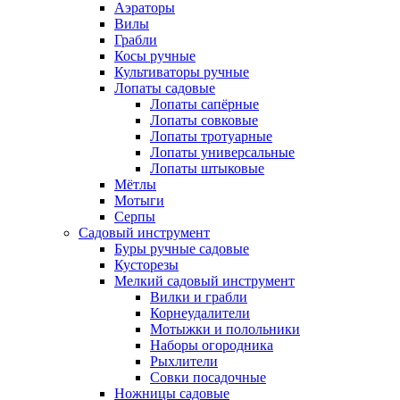
Аэраторы
Вилы
Грабли
Косы ручные
Культиваторы ручные
Лопаты садовые
Лопаты сапёрные
Лопаты совковые
Лопаты тротуарные
Лопаты универсальные
Лопаты штыковые
Мётлы
Мотыги
Серпы
Садовый инструмент
Буры ручные садовые
Кусторезы
Мелкий садовый инструмент
Вилки и грабли
Корнеудалители
Мотыжки и полольники
Наборы огородника
Рыхлители
Совки посадочные
Ножницы садовые