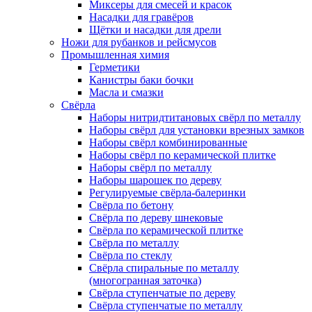
Миксеры для смесей и красок
Насадки для гравёров
Щётки и насадки для дрели
Ножи для рубанков и рейсмусов
Промышленная химия
Герметики
Канистры баки бочки
Масла и смазки
Свёрла
Наборы нитридтитановых свёрл по металлу
Наборы свёрл для установки врезных замков
Наборы свёрл комбинированные
Наборы свёрл по керамической плитке
Наборы свёрл по металлу
Наборы шарошек по дереву
Регулируемые свёрла-балеринки
Свёрла по бетону
Свёрла по дереву шнековые
Свёрла по керамической плитке
Свёрла по металлу
Свёрла по стеклу
Свёрла спиральные по металлу
(многогранная заточка)
Свёрла ступенчатые по дереву
Свёрла ступенчатые по металлу