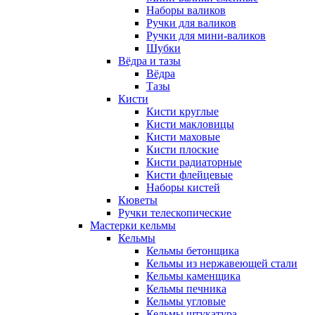
Наборы валиков
Ручки для валиков
Ручки для мини-валиков
Шубки
Вёдра и тазы
Вёдра
Тазы
Кисти
Кисти круглые
Кисти макловицы
Кисти маховые
Кисти плоские
Кисти радиаторные
Кисти флейцевые
Наборы кистей
Кюветы
Ручки телескопические
Мастерки кельмы
Кельмы
Кельмы бетонщика
Кельмы из нержавеющей стали
Кельмы каменщика
Кельмы печника
Кельмы угловые
Кельмы штукатура