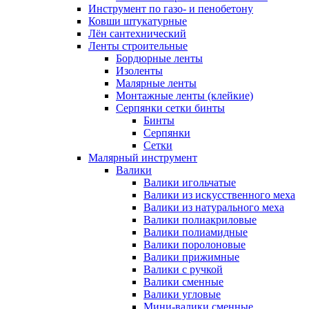
Инструмент по газо- и пенобетону
Ковши штукатурные
Лён сантехнический
Ленты строительные
Бордюрные ленты
Изоленты
Малярные ленты
Монтажные ленты (клейкие)
Серпянки сетки бинты
Бинты
Серпянки
Сетки
Малярный инструмент
Валики
Валики игольчатые
Валики из искусственного меха
Валики из натурального меха
Валики полиакриловые
Валики полиамидные
Валики поролоновые
Валики прижимные
Валики с ручкой
Валики сменные
Валики угловые
Мини-валики сменные