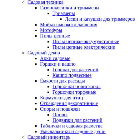
Садовая техника
Газонокосилки и триммеры
Триммеры
Лески и катушки для триммеров
Мойки высокого давления
Мотобуры
Пилы цепные
Пилы цепные аккумуляторные
Пилы цепные электрические
Садовый декор
Арки садовые
Горшки и кашпо
Горшки для растений
Кашпо подвесные
Ёмкости для рассады
Горшочки полистирол
Горшочки торфяные
Кормушки для птиц
Ограждения декоративные
Опоры и подвязки
Опоры
Подвязки для растений
Таблички и садовая разметка
Умывальники и садовые души
Садовый инвентарь