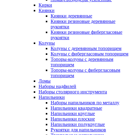
Кирки
Киянки
Киянки деревянные
Киянки резиновые деревянные
рукоятки
Киянки резиновые фибергласовые
рукоятки
Колуны
Колуны с деревянным топорищем
Колуны с фибергласовым топорищем
Топоры-колуны с деревянным
топорищем
Топоры-колуны с фибергласовым
топорищем
Ломы
Наборы надфилей
Наборы столярного инструмента
Напильники
Наборы напильников по металлу
Напильники квадратные
Напильники круглые
Напильники плоские
Напильники полукруглые
Рукоятки для напильников