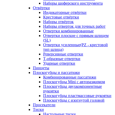
Наборы шоферского инструмента
Отвёртки
Индикаторные отвёртки
Крестовые отвёртки
Наборы отвёрток
Наборы отверток для точных работ
Отвертки комбинированные
Отвертки плоские с прямым шлицем
(SL)
Отвертки усиленные(PZ - крестовой
тип шлица)
Реверсивные отвертки
Т-образные отвертки
Ударные отвертки
Пинцеты
Плоскогубцы и пассатижи
Комбинированные пассатижи
Плоскогубцы Mini с авторазжимом
Плоскогубцы двухкомпонентные
рукоятки
Плоскогубцы пластмассовые рукоятки
Плоскогубцы с изогнутой головой
Просекатели
Тиски
Настольные тиски