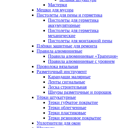
Мастерки
Мешки для мусора
Пистолеты для пены и герметика
Пистолеты для герметика
аккумуляторные
Пистолеты для герметика
механические
Пистолеты для монтажной пены
Плёнки защитные для ремонта
Правила алюминиевые
Правила алюминиевые «Трапеция»
Правила алюминиевые с уровнем
Проволока вязальная
Разметочный инструмент
Карандаши малярные
Ленты сигнальные
Леска строительная
Шнуры разметочные и порошок
Тёрки штукатурные
Терки губчатое покрытие
Терки облегченные
Терки пластиковые
Терки резиновое покрытие
Уплотнители для окон