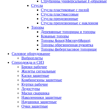
Струбцины универсальные F-образные
Стусла
Стусла пластиковые с пилой
Стусла пластмассовые
Стусла прецизионные
Стусла прецизионные с наклоном
Топоры
Деревянные топорища и топоры
Кованые топоры
Топоры &quot;Мясоруб&quot;
Топоры обрезиненная рукоятка
Топоры фибергласовое топорище
Силовое оборудование
Виброплиты
Спецодежда и СИЗ
Брюки рабочие
Жилеты сигнальные
Каски защитные
Комбинезоны защитные
Куртки рабочие
Ледоступы
Маски сварщика
Наколенники защитные
Наушники защитные
Очки защитные