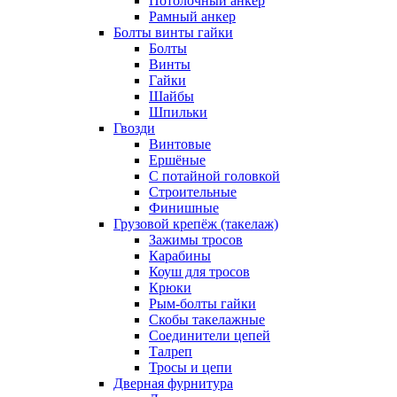
Потолочный анкер
Рамный анкер
Болты винты гайки
Болты
Винты
Гайки
Шайбы
Шпильки
Гвозди
Винтовые
Ершёные
С потайной головкой
Строительные
Финишные
Грузовой крепёж (такелаж)
Зажимы тросов
Карабины
Коуш для тросов
Крюки
Рым-болты гайки
Скобы такелажные
Соединители цепей
Талреп
Тросы и цепи
Дверная фурнитура