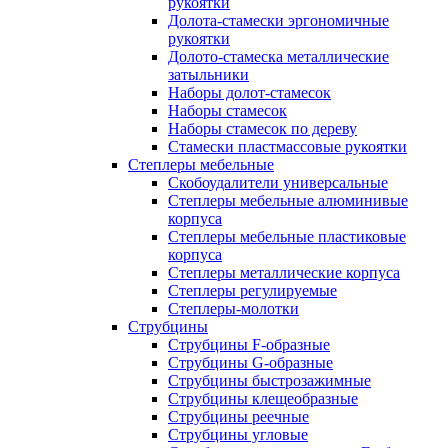
рукоятки
Долота-стамески эргономичные
рукоятки
Долото-стамеска металлические
затыльники
Наборы долот-стамесок
Наборы стамесок
Наборы стамесок по дереву
Стамески пластмассовые рукоятки
Степлеры мебельные
Скобоудалители универсальные
Степлеры мебельные алюминивые
корпуса
Степлеры мебельные пластиковые
корпуса
Степлеры металлические корпуса
Степлеры регулируемые
Степлеры-молотки
Струбцины
Струбцины F-образные
Струбцины G-образные
Струбцины быстрозажимные
Струбцины клещеобразные
Струбцины реечные
Струбцины угловые