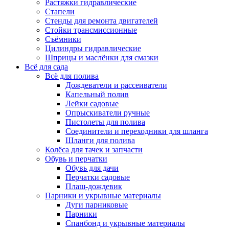
Растяжки гидравлические
Стапели
Стенды для ремонта двигателей
Стойки трансмиссионные
Съёмники
Цилиндры гидравлические
Шприцы и маслёнки для смазки
Всё для сада
Всё для полива
Дождеватели и рассеиватели
Капельный полив
Лейки садовые
Опрыскиватели ручные
Пистолеты для полива
Соединители и переходники для шланга
Шланги для полива
Колёса для тачек и запчасти
Обувь и перчатки
Обувь для дачи
Перчатки садовые
Плащ-дождевик
Парники и укрывные материалы
Дуги парниковые
Парники
Спанбонд и укрывные материалы