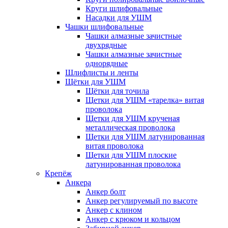
Круги шлифовальные
Насадки для УШМ
Чашки шлифовальные
Чашки алмазные зачистные
двухрядные
Чашки алмазные зачистные
однорядные
Шлифлисты и ленты
Щётки для УШМ
Щётки для точила
Щетки для УШМ «тарелка» витая
проволока
Щетки для УШМ крученая
металлическая проволока
Щетки для УШМ латунированная
витая проволока
Щетки для УШМ плоские
латунированная проволока
Крепёж
Анкера
Анкер болт
Анкер регулируемый по высоте
Анкер с клином
Анкер с крюком и кольцом