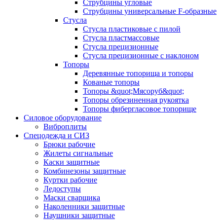
Струбцины угловые
Струбцины универсальные F-образные
Стусла
Стусла пластиковые с пилой
Стусла пластмассовые
Стусла прецизионные
Стусла прецизионные с наклоном
Топоры
Деревянные топорища и топоры
Кованые топоры
Топоры &quot;Мясоруб&quot;
Топоры обрезиненная рукоятка
Топоры фибергласовое топорище
Силовое оборудование
Виброплиты
Спецодежда и СИЗ
Брюки рабочие
Жилеты сигнальные
Каски защитные
Комбинезоны защитные
Куртки рабочие
Ледоступы
Маски сварщика
Наколенники защитные
Наушники защитные