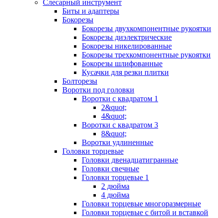
Слесарный инструмент
Биты и адаптеры
Бокорезы
Бокорезы двухкомпонентные рукоятки
Бокорезы диэлектрические
Бокорезы никелированные
Бокорезы трехкомпонентные рукоятки
Бокорезы шлифованные
Кусачки для резки плитки
Болторезы
Воротки под головки
Воротки с квадратом 1
2&quot;
4&quot;
Воротки с квадратом 3
8&quot;
Воротки удлиненные
Головки торцевые
Головки двенадцатигранные
Головки свечные
Головки торцевые 1
2 дюйма
4 дюйма
Головки торцевые многоразмерные
Головки торцевые с битой и вставкой