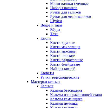
Мини-валики сменные
Наборы валиков
Ручки для валиков
Ручки для мини-валиков
Шубки
Вёдра и тазы
Вёдра
Тазы
Кисти
Кисти круглые
Кисти макловицы
Кисти маховые
Кисти плоские
Кисти радиаторные
Кисти флейцевые
Наборы кистей
Кюветы
Ручки телескопические
Мастерки кельмы
Кельмы
Кельмы бетонщика
Кельмы из нержавеющей стали
Кельмы каменщика
Кельмы печника
Кельмы угловые