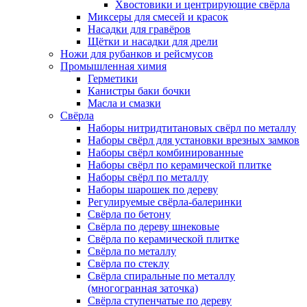
Хвостовики и центрирующие свёрла
Миксеры для смесей и красок
Насадки для гравёров
Щётки и насадки для дрели
Ножи для рубанков и рейсмусов
Промышленная химия
Герметики
Канистры баки бочки
Масла и смазки
Свёрла
Наборы нитридтитановых свёрл по металлу
Наборы свёрл для установки врезных замков
Наборы свёрл комбинированные
Наборы свёрл по керамической плитке
Наборы свёрл по металлу
Наборы шарошек по дереву
Регулируемые свёрла-балеринки
Свёрла по бетону
Свёрла по дереву шнековые
Свёрла по керамической плитке
Свёрла по металлу
Свёрла по стеклу
Свёрла спиральные по металлу
(многогранная заточка)
Свёрла ступенчатые по дереву