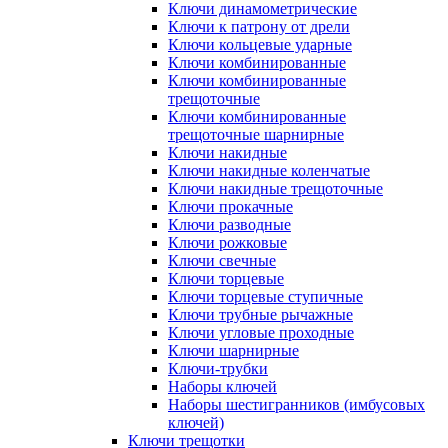
Ключи динамометрические
Ключи к патрону от дрели
Ключи кольцевые ударные
Ключи комбинированные
Ключи комбинированные
трещоточные
Ключи комбинированные
трещоточные шарнирные
Ключи накидные
Ключи накидные коленчатые
Ключи накидные трещоточные
Ключи прокачные
Ключи разводные
Ключи рожковые
Ключи свечные
Ключи торцевые
Ключи торцевые ступичные
Ключи трубные рычажные
Ключи угловые проходные
Ключи шарнирные
Ключи-трубки
Наборы ключей
Наборы шестигранников (имбусовых
ключей)
Ключи трещотки