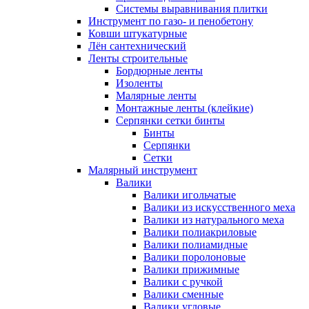
Системы выравнивания плитки
Инструмент по газо- и пенобетону
Ковши штукатурные
Лён сантехнический
Ленты строительные
Бордюрные ленты
Изоленты
Малярные ленты
Монтажные ленты (клейкие)
Серпянки сетки бинты
Бинты
Серпянки
Сетки
Малярный инструмент
Валики
Валики игольчатые
Валики из искусственного меха
Валики из натурального меха
Валики полиакриловые
Валики полиамидные
Валики поролоновые
Валики прижимные
Валики с ручкой
Валики сменные
Валики угловые