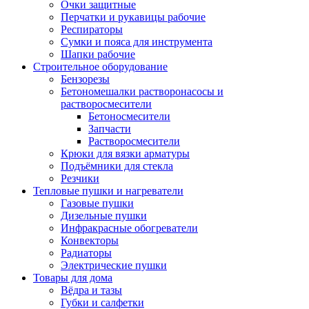
Очки защитные
Перчатки и рукавицы рабочие
Респираторы
Сумки и пояса для инструмента
Шапки рабочие
Строительное оборудование
Бензорезы
Бетономешалки растворонасосы и
растворосмесители
Бетоносмесители
Запчасти
Растворосмесители
Крюки для вязки арматуры
Подъёмники для стекла
Резчики
Тепловые пушки и нагреватели
Газовые пушки
Дизельные пушки
Инфракрасные обогреватели
Конвекторы
Радиаторы
Электрические пушки
Товары для дома
Вёдра и тазы
Губки и салфетки