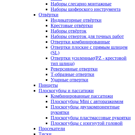
Наборы слесарно монтажные
Наборы шоферского инструмента
Отвёртки
Индикаторные отвёртки
Крестовые отвёртки
Наборы отвёрток
Наборы отверток для точных работ
Отвертки комбинированные
Отвертки плоские с прямым шлицем
(SL)
Отвертки усиленные(PZ - крестовой
тип шлица)
Реверсивные отвертки
Т-образные отвертки
Ударные отвертки
Пинцеты
Плоскогубцы и пассатижи
Комбинированные пассатижи
Плоскогубцы Mini с авторазжимом
Плоскогубцы двухкомпонентные
рукоятки
Плоскогубцы пластмассовые рукоятки
Плоскогубцы с изогнутой головой
Просекатели
Тиски