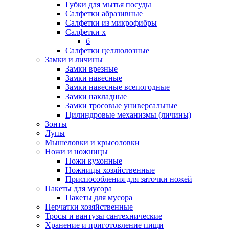
Губки для мытья посуды
Салфетки абразивные
Салфетки из микрофибры
Салфетки х
б
Салфетки целлюлозные
Замки и личины
Замки врезные
Замки навесные
Замки навесные всепогодные
Замки накладные
Замки тросовые универсальные
Цилиндровые механизмы (личины)
Зонты
Лупы
Мышеловки и крысоловки
Ножи и ножницы
Ножи кухонные
Ножницы хозяйственные
Приспособления для заточки ножей
Пакеты для мусора
Пакеты для мусора
Перчатки хозяйственные
Тросы и вантузы сантехнические
Хранение и приготовление пищи