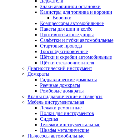
Держатели
Знаки аварийной остановки
Канистры для топлива и воронки
Воронки
Компрессоры автомобильные
Пакеты для шин и колёс
Противооткатные упоры
Салфетки и губки автомобильные
Стартовые провода
Тросы буксировочные
Щётки и скребки автомобильные
Щётки стеклоочистителя
Диагностический инструмент
Домкраты
Гидравлические домкраты
Реечные домкраты
Ромбовые домкраты
Краны гидравлические и траверсы
Мебель инструментальная
Лежаки ремонтные
Полки для инструментов
Сиденья
Тележки инструментальные
Шкафы металлические
Пылесосы автомобильные