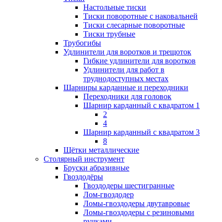
Настольные тиски
Тиски поворотные с наковальней
Тиски слесарные поворотные
Тиски трубные
Трубогибы
Удлинители для воротков и трещоток
Гибкие удлинители для воротков
Удлинители для работ в
труднодоступных местах
Шарниры карданные и переходники
Переходники для головок
Шарнир карданный с квадратом 1
2
4
Шарнир карданный с квадратом 3
8
Щётки металлические
Столярный инструмент
Бруски абразивные
Гвоздодёры
Гвоздодеры шестигранные
Лом-гвоздодер
Ломы-гвоздодеры двутавровые
Ломы-гвоздодеры с резиновыми
ручками