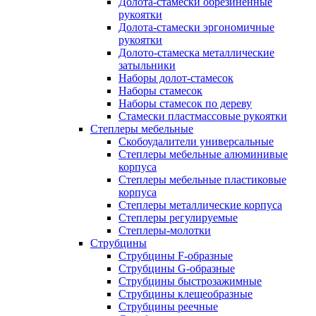
Долота-стамески обрезиненные
рукоятки
Долота-стамески эргономичные
рукоятки
Долото-стамеска металлические
затыльники
Наборы долот-стамесок
Наборы стамесок
Наборы стамесок по дереву
Стамески пластмассовые рукоятки
Степлеры мебельные
Скобоудалители универсальные
Степлеры мебельные алюминивые
корпуса
Степлеры мебельные пластиковые
корпуса
Степлеры металлические корпуса
Степлеры регулируемые
Степлеры-молотки
Струбцины
Струбцины F-образные
Струбцины G-образные
Струбцины быстрозажимные
Струбцины клещеобразные
Струбцины реечные