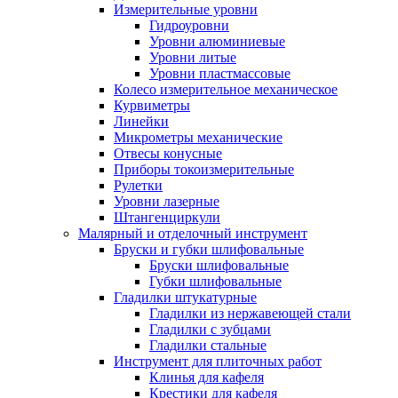
Измерительные уровни
Гидроуровни
Уровни алюминиевые
Уровни литые
Уровни пластмассовые
Колесо измерительное механическое
Курвиметры
Линейки
Микрометры механические
Отвесы конусные
Приборы токоизмерительные
Рулетки
Уровни лазерные
Штангенциркули
Малярный и отделочный инструмент
Бруски и губки шлифовальные
Бруски шлифовальные
Губки шлифовальные
Гладилки штукатурные
Гладилки из нержавеющей стали
Гладилки с зубцами
Гладилки стальные
Инструмент для плиточных работ
Клинья для кафеля
Крестики для кафеля