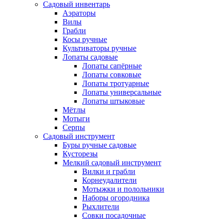
Садовый инвентарь
Аэраторы
Вилы
Грабли
Косы ручные
Культиваторы ручные
Лопаты садовые
Лопаты сапёрные
Лопаты совковые
Лопаты тротуарные
Лопаты универсальные
Лопаты штыковые
Мётлы
Мотыги
Серпы
Садовый инструмент
Буры ручные садовые
Кусторезы
Мелкий садовый инструмент
Вилки и грабли
Корнеудалители
Мотыжки и полольники
Наборы огородника
Рыхлители
Совки посадочные