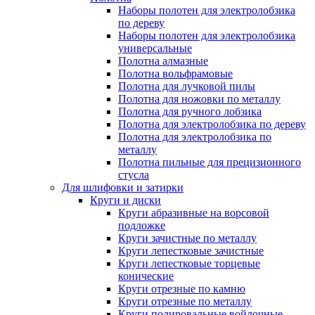
Наборы полотен для электролобзика
по дереву
Наборы полотен для электролобзика
универсальные
Полотна алмазные
Полотна вольфрамовые
Полотна для лучковой пилы
Полотна для ножовки по металлу
Полотна для ручного лобзика
Полотна для электролобзика по дереву
Полотна для электролобзика по
металлу
Полотна пильные для прецизионного
стусла
Для шлифовки и затирки
Круги и диски
Круги абразивные на ворсовой
подложке
Круги зачистные по металлу
Круги лепестковые зачистные
Круги лепестковые торцевые
конические
Круги отрезные по камню
Круги отрезные по металлу
Круги полировальные войлочные