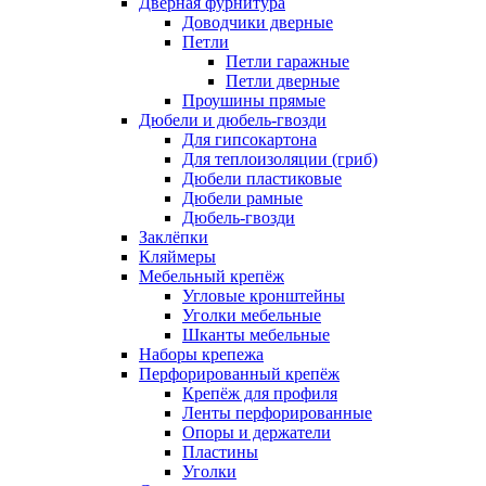
Дверная фурнитура
Доводчики дверные
Петли
Петли гаражные
Петли дверные
Проушины прямые
Дюбели и дюбель-гвозди
Для гипсокартона
Для теплоизоляции (гриб)
Дюбели пластиковые
Дюбели рамные
Дюбель-гвозди
Заклёпки
Кляймеры
Мебельный крепёж
Угловые кронштейны
Уголки мебельные
Шканты мебельные
Наборы крепежа
Перфорированный крепёж
Крепёж для профиля
Ленты перфорированные
Опоры и держатели
Пластины
Уголки