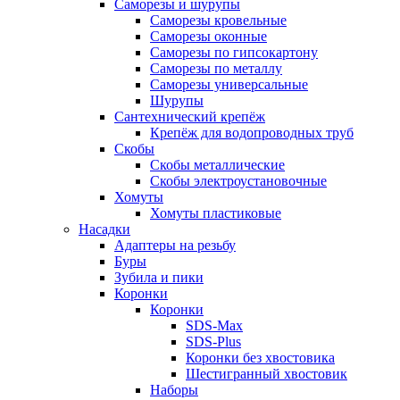
Саморезы и шурупы
Саморезы кровельные
Саморезы оконные
Саморезы по гипсокартону
Саморезы по металлу
Саморезы универсальные
Шурупы
Сантехнический крепёж
Крепёж для водопроводных труб
Скобы
Скобы металлические
Скобы электроустановочные
Хомуты
Хомуты пластиковые
Насадки
Адаптеры на резьбу
Буры
Зубила и пики
Коронки
Коронки
SDS-Max
SDS-Plus
Коронки без хвостовика
Шестигранный хвостовик
Наборы