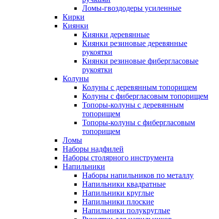
Ломы-гвоздодеры усиленные
Кирки
Киянки
Киянки деревянные
Киянки резиновые деревянные
рукоятки
Киянки резиновые фибергласовые
рукоятки
Колуны
Колуны с деревянным топорищем
Колуны с фибергласовым топорищем
Топоры-колуны с деревянным
топорищем
Топоры-колуны с фибергласовым
топорищем
Ломы
Наборы надфилей
Наборы столярного инструмента
Напильники
Наборы напильников по металлу
Напильники квадратные
Напильники круглые
Напильники плоские
Напильники полукруглые