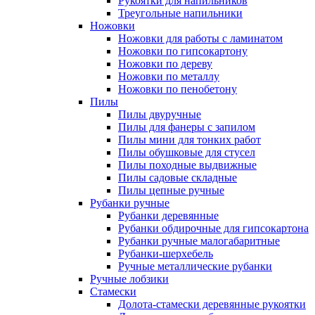
Рукоятки для напильников
Треугольные напильники
Ножовки
Ножовки для работы с ламинатом
Ножовки по гипсокартону
Ножовки по дереву
Ножовки по металлу
Ножовки по пенобетону
Пилы
Пилы двуручные
Пилы для фанеры с запилом
Пилы мини для тонких работ
Пилы обушковые для стусел
Пилы походные выдвижные
Пилы садовые складные
Пилы цепные ручные
Рубанки ручные
Рубанки деревянные
Рубанки обдирочные для гипсокартона
Рубанки ручные малогабаритные
Рубанки-шерхебель
Ручные металлические рубанки
Ручные лобзики
Стамески
Долота-стамески деревянные рукоятки