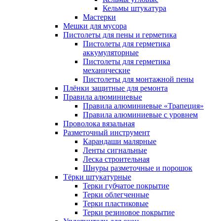
Кельмы штукатура
Мастерки
Мешки для мусора
Пистолеты для пены и герметика
Пистолеты для герметика
аккумуляторные
Пистолеты для герметика
механические
Пистолеты для монтажной пены
Плёнки защитные для ремонта
Правила алюминиевые
Правила алюминиевые «Трапеция»
Правила алюминиевые с уровнем
Проволока вязальная
Разметочный инструмент
Карандаши малярные
Ленты сигнальные
Леска строительная
Шнуры разметочные и порошок
Тёрки штукатурные
Терки губчатое покрытие
Терки облегченные
Терки пластиковые
Терки резиновое покрытие