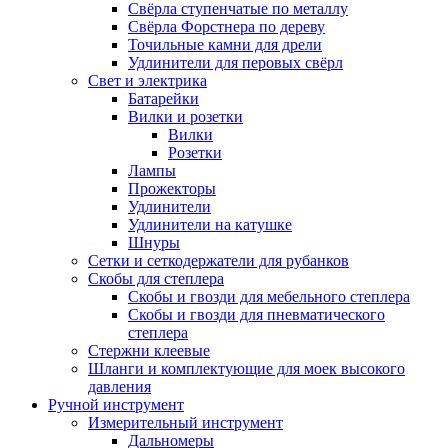
Свёрла ступенчатые по металлу
Свёрла Форстнера по дереву
Точильные камни для дрели
Удлинители для перовых свёрл
Свет и электрика
Батарейки
Вилки и розетки
Вилки
Розетки
Лампы
Прожекторы
Удлинители
Удлинители на катушке
Шнуры
Сетки и сеткодержатели для рубанков
Скобы для степлера
Скобы и гвозди для мебельного степлера
Скобы и гвозди для пневматического
степлера
Стержни клеевые
Шланги и комплектующие для моек высокого
давления
Ручной инструмент
Измерительный инструмент
Дальномеры