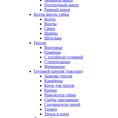
Забивной анкер
Потолочный анкер
Рамный анкер
Болты винты гайки
Болты
Винты
Гайки
Шайбы
Шпильки
Гвозди
Винтовые
Ершёные
С потайной головкой
Строительные
Финишные
Грузовой крепёж (такелаж)
Зажимы тросов
Карабины
Коуш для тросов
Крюки
Рым-болты гайки
Скобы такелажные
Соединители цепей
Талреп
Тросы и цепи