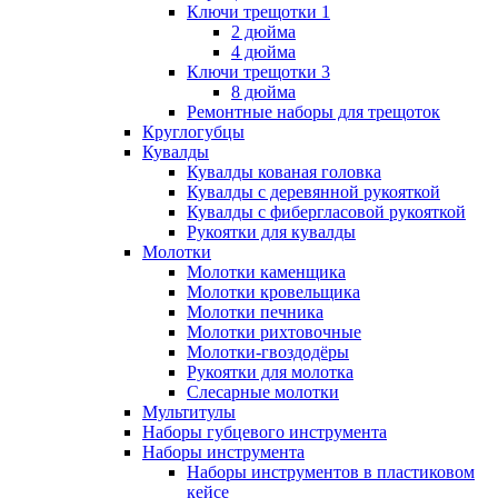
Ключи трещотки 1
2 дюйма
4 дюйма
Ключи трещотки 3
8 дюйма
Ремонтные наборы для трещоток
Круглогубцы
Кувалды
Кувалды кованая головка
Кувалды с деревянной рукояткой
Кувалды с фибергласовой рукояткой
Рукоятки для кувалды
Молотки
Молотки каменщика
Молотки кровельщика
Молотки печника
Молотки рихтовочные
Молотки-гвоздодёры
Рукоятки для молотка
Слесарные молотки
Мультитулы
Наборы губцевого инструмента
Наборы инструмента
Наборы инструментов в пластиковом
кейсе