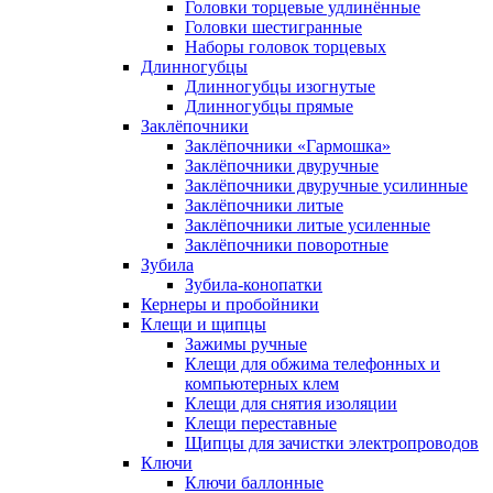
Головки торцевые удлинённые
Головки шестигранные
Наборы головок торцевых
Длинногубцы
Длинногубцы изогнутые
Длинногубцы прямые
Заклёпочники
Заклёпочники «Гармошка»
Заклёпочники двуручные
Заклёпочники двуручные усилинные
Заклёпочники литые
Заклёпочники литые усиленные
Заклёпочники поворотные
Зубила
Зубила-конопатки
Кернеры и пробойники
Клещи и щипцы
Зажимы ручные
Клещи для обжима телефонных и
компьютерных клем
Клещи для снятия изоляции
Клещи переставные
Щипцы для зачистки электропроводов
Ключи
Ключи баллонные