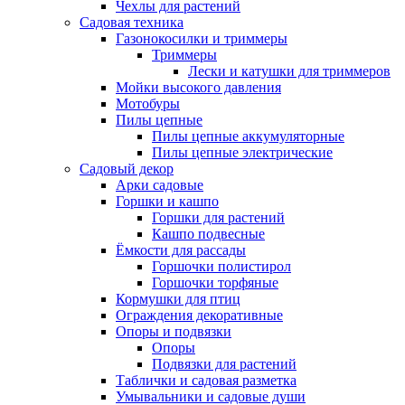
Чехлы для растений
Садовая техника
Газонокосилки и триммеры
Триммеры
Лески и катушки для триммеров
Мойки высокого давления
Мотобуры
Пилы цепные
Пилы цепные аккумуляторные
Пилы цепные электрические
Садовый декор
Арки садовые
Горшки и кашпо
Горшки для растений
Кашпо подвесные
Ёмкости для рассады
Горшочки полистирол
Горшочки торфяные
Кормушки для птиц
Ограждения декоративные
Опоры и подвязки
Опоры
Подвязки для растений
Таблички и садовая разметка
Умывальники и садовые души