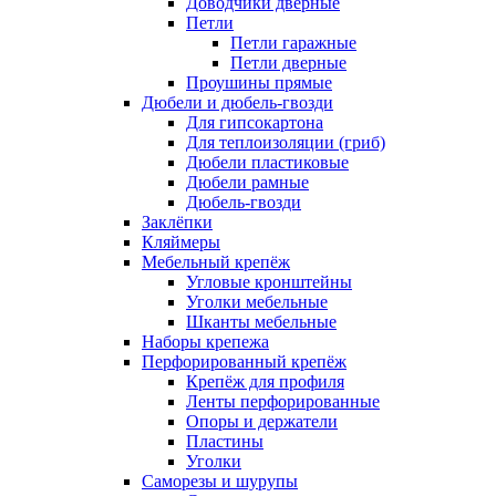
Доводчики дверные
Петли
Петли гаражные
Петли дверные
Проушины прямые
Дюбели и дюбель-гвозди
Для гипсокартона
Для теплоизоляции (гриб)
Дюбели пластиковые
Дюбели рамные
Дюбель-гвозди
Заклёпки
Кляймеры
Мебельный крепёж
Угловые кронштейны
Уголки мебельные
Шканты мебельные
Наборы крепежа
Перфорированный крепёж
Крепёж для профиля
Ленты перфорированные
Опоры и держатели
Пластины
Уголки
Саморезы и шурупы