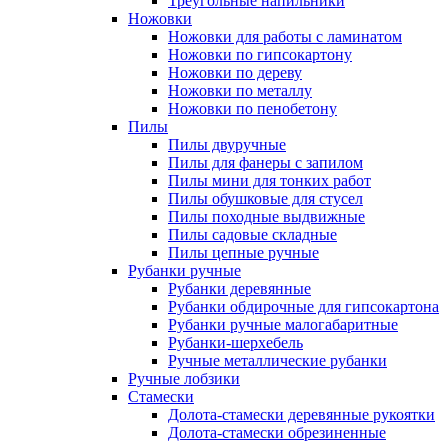
Треугольные напильники
Ножовки
Ножовки для работы с ламинатом
Ножовки по гипсокартону
Ножовки по дереву
Ножовки по металлу
Ножовки по пенобетону
Пилы
Пилы двуручные
Пилы для фанеры с запилом
Пилы мини для тонких работ
Пилы обушковые для стусел
Пилы походные выдвижные
Пилы садовые складные
Пилы цепные ручные
Рубанки ручные
Рубанки деревянные
Рубанки обдирочные для гипсокартона
Рубанки ручные малогабаритные
Рубанки-шерхебель
Ручные металлические рубанки
Ручные лобзики
Стамески
Долота-стамески деревянные рукоятки
Долота-стамески обрезиненные