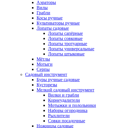
Аэраторы
Вилы
Грабли
Косы ручные
Культиваторы ручные
Лопаты садовые
Лопаты сапёрные
Лопаты совковые
Лопаты тротуарные
Лопаты универсальные
Лопаты штыковые
Мётлы
Мотыги
Серпы
Садовый инструмент
Буры ручные садовые
Кусторезы
Мелкий садовый инструмент
Вилки и грабли
Корнеудалители
Мотыжки и полольники
Наборы огородника
Рыхлители
Совки посадочные
Ножницы садовые