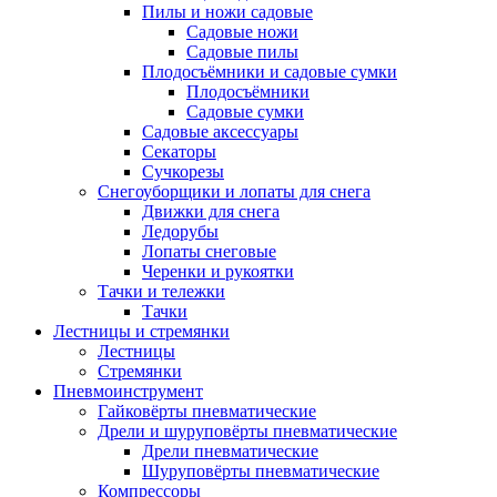
Пилы и ножи садовые
Садовые ножи
Садовые пилы
Плодосъёмники и садовые сумки
Плодосъёмники
Садовые сумки
Садовые аксессуары
Секаторы
Сучкорезы
Снегоуборщики и лопаты для снега
Движки для снега
Ледорубы
Лопаты снеговые
Черенки и рукоятки
Тачки и тележки
Тачки
Лестницы и стремянки
Лестницы
Стремянки
Пневмоинструмент
Гайковёрты пневматические
Дрели и шуруповёрты пневматические
Дрели пневматические
Шуруповёрты пневматические
Компрессоры