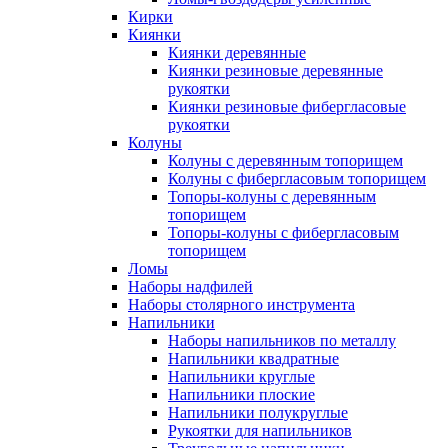
Кирки
Киянки
Киянки деревянные
Киянки резиновые деревянные
рукоятки
Киянки резиновые фибергласовые
рукоятки
Колуны
Колуны с деревянным топорищем
Колуны с фибергласовым топорищем
Топоры-колуны с деревянным
топорищем
Топоры-колуны с фибергласовым
топорищем
Ломы
Наборы надфилей
Наборы столярного инструмента
Напильники
Наборы напильников по металлу
Напильники квадратные
Напильники круглые
Напильники плоские
Напильники полукруглые
Рукоятки для напильников