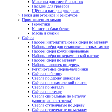
Миксеры для смесей и красок
Насадки для гравёров
Щётки и насадки для дрели
Ножи для рубанков и рейсмусов
Промышленная химия
Герметики
Канистры баки бочки
Масла и смазки
Свёрла
Наборы нитридтитановых свёрл по металлу
Наборы свёрл для установки врезных замков
Наборы свёрл комбинированные
Наборы свёрл по керамической плитке
Наборы свёрл по металлу
Наборы шарошек по дереву
Регулируемые свёрла-балеринки
Свёрла по бетону
Свёрла по дереву шнековые
Свёрла по керамической плитке
Свёрла по металлу
Свёрла по стеклу
Свёрла спиральные по металлу
(многогранная заточка)
Свёрла ступенчатые по дереву
Свёрла ступенчатые по металлу