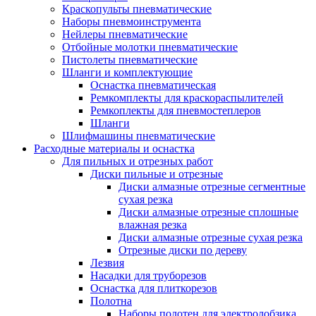
Краскопульты пневматические
Наборы пневмоинструмента
Нейлеры пневматические
Отбойные молотки пневматические
Пистолеты пневматические
Шланги и комплектующие
Оснастка пневматическая
Ремкомплекты для краскораспылителей
Ремкоплекты для пневмостеплеров
Шланги
Шлифмашины пневматические
Расходные материалы и оснастка
Для пильных и отрезных работ
Диски пильные и отрезные
Диски алмазные отрезные сегментные
сухая резка
Диски алмазные отрезные сплошные
влажная резка
Диски алмазные отрезные сухая резка
Отрезные диски по дереву
Лезвия
Насадки для труборезов
Оснастка для плиткорезов
Полотна
Наборы полотен для электролобзика