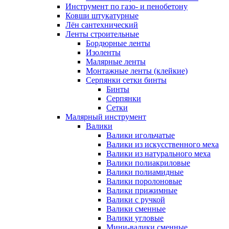
Инструмент по газо- и пенобетону
Ковши штукатурные
Лён сантехнический
Ленты строительные
Бордюрные ленты
Изоленты
Малярные ленты
Монтажные ленты (клейкие)
Серпянки сетки бинты
Бинты
Серпянки
Сетки
Малярный инструмент
Валики
Валики игольчатые
Валики из искусственного меха
Валики из натурального меха
Валики полиакриловые
Валики полиамидные
Валики поролоновые
Валики прижимные
Валики с ручкой
Валики сменные
Валики угловые
Мини-валики сменные