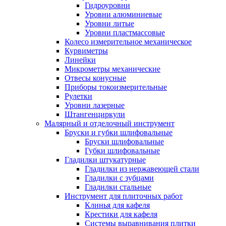
Гидроуровни
Уровни алюминиевые
Уровни литые
Уровни пластмассовые
Колесо измерительное механическое
Курвиметры
Линейки
Микрометры механические
Отвесы конусные
Приборы токоизмерительные
Рулетки
Уровни лазерные
Штангенциркули
Малярный и отделочный инструмент
Бруски и губки шлифовальные
Бруски шлифовальные
Губки шлифовальные
Гладилки штукатурные
Гладилки из нержавеющей стали
Гладилки с зубцами
Гладилки стальные
Инструмент для плиточных работ
Клинья для кафеля
Крестики для кафеля
Системы выравнивания плитки