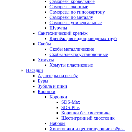
Саморезы кровельные
Саморезы оконные
Саморезы по гипсокартону
Саморезы по металлу
Саморезы универсальные
Шурупы
Сантехнический крепёж
Крепёж для водопроводных труб
Скобы
Скобы металлические
Скобы электроустановочные
Хомуты
Хомуты пластиковые
Насадки
Адаптеры на резьбу
Буры
Зубила и пики
Коронки
Коронки
SDS-Max
SDS-Plus
Коронки без хвостовика
Шестигранный хвостовик
Наборы
Хвостовики и центрирующие свёрла