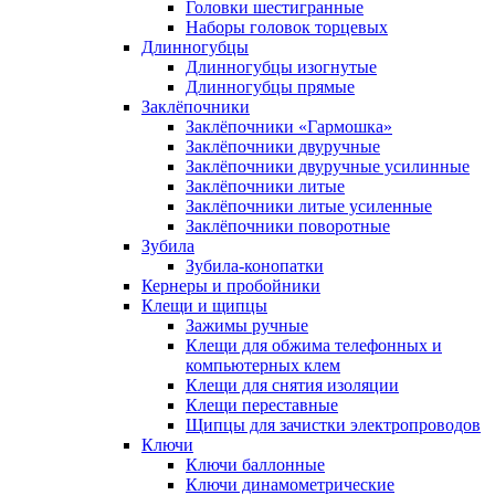
Головки шестигранные
Наборы головок торцевых
Длинногубцы
Длинногубцы изогнутые
Длинногубцы прямые
Заклёпочники
Заклёпочники «Гармошка»
Заклёпочники двуручные
Заклёпочники двуручные усилинные
Заклёпочники литые
Заклёпочники литые усиленные
Заклёпочники поворотные
Зубила
Зубила-конопатки
Кернеры и пробойники
Клещи и щипцы
Зажимы ручные
Клещи для обжима телефонных и
компьютерных клем
Клещи для снятия изоляции
Клещи переставные
Щипцы для зачистки электропроводов
Ключи
Ключи баллонные
Ключи динамометрические