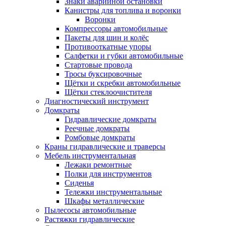
Знаки аварийной остановки
Канистры для топлива и воронки
Воронки
Компрессоры автомобильные
Пакеты для шин и колёс
Противооткатные упоры
Салфетки и губки автомобильные
Стартовые провода
Тросы буксировочные
Щётки и скребки автомобильные
Щётки стеклоочистителя
Диагностический инструмент
Домкраты
Гидравлические домкраты
Реечные домкраты
Ромбовые домкраты
Краны гидравлические и траверсы
Мебель инструментальная
Лежаки ремонтные
Полки для инструментов
Сиденья
Тележки инструментальные
Шкафы металлические
Пылесосы автомобильные
Растяжки гидравлические