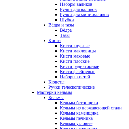
Наборы валиков
Ручки для валиков
Ручки для мини-валиков
Шубки
Вёдра и тазы
Вёдра
Тазы
Кисти
Кисти круглые
Кисти макловицы
Кисти маховые
Кисти плоские
Кисти радиаторные
Кисти флейцевые
Наборы кистей
Кюветы
Ручки телескопические
Мастерки кельмы
Кельмы
Кельмы бетонщика
Кельмы из нержавеющей стали
Кельмы каменщика
Кельмы печника
Кельмы угловые
Кельмы штукатура