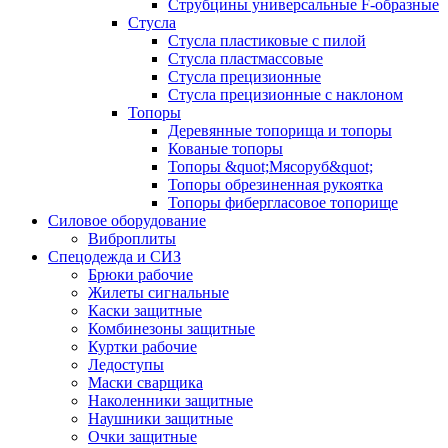
Струбцины универсальные F-образные
Стусла
Стусла пластиковые с пилой
Стусла пластмассовые
Стусла прецизионные
Стусла прецизионные с наклоном
Топоры
Деревянные топорища и топоры
Кованые топоры
Топоры &quot;Мясоруб&quot;
Топоры обрезиненная рукоятка
Топоры фибергласовое топорище
Силовое оборудование
Виброплиты
Спецодежда и СИЗ
Брюки рабочие
Жилеты сигнальные
Каски защитные
Комбинезоны защитные
Куртки рабочие
Ледоступы
Маски сварщика
Наколенники защитные
Наушники защитные
Очки защитные