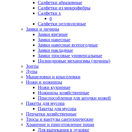
Салфетки абразивные
Салфетки из микрофибры
Салфетки х
б
Салфетки целлюлозные
Замки и личины
Замки врезные
Замки навесные
Замки навесные всепогодные
Замки накладные
Замки тросовые универсальные
Цилиндровые механизмы (личины)
Зонты
Лупы
Мышеловки и крысоловки
Ножи и ножницы
Ножи кухонные
Ножницы хозяйственные
Приспособления для заточки ножей
Пакеты для мусора
Пакеты для мусора
Перчатки хозяйственные
Тросы и вантузы сантехнические
Хранение и приготовление пищи
Для выпекания в духовке