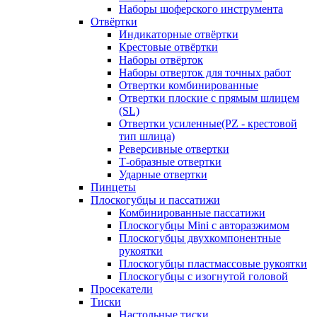
Наборы шоферского инструмента
Отвёртки
Индикаторные отвёртки
Крестовые отвёртки
Наборы отвёрток
Наборы отверток для точных работ
Отвертки комбинированные
Отвертки плоские с прямым шлицем
(SL)
Отвертки усиленные(PZ - крестовой
тип шлица)
Реверсивные отвертки
Т-образные отвертки
Ударные отвертки
Пинцеты
Плоскогубцы и пассатижи
Комбинированные пассатижи
Плоскогубцы Mini с авторазжимом
Плоскогубцы двухкомпонентные
рукоятки
Плоскогубцы пластмассовые рукоятки
Плоскогубцы с изогнутой головой
Просекатели
Тиски
Настольные тиски