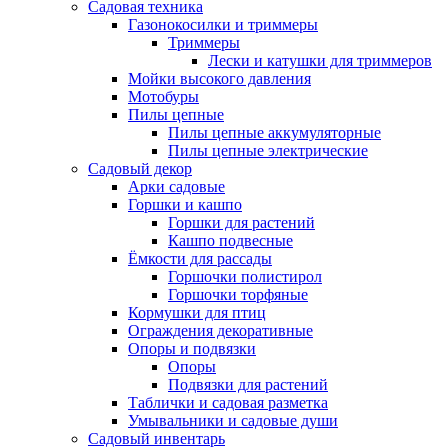
Садовая техника
Газонокосилки и триммеры
Триммеры
Лески и катушки для триммеров
Мойки высокого давления
Мотобуры
Пилы цепные
Пилы цепные аккумуляторные
Пилы цепные электрические
Садовый декор
Арки садовые
Горшки и кашпо
Горшки для растений
Кашпо подвесные
Ёмкости для рассады
Горшочки полистирол
Горшочки торфяные
Кормушки для птиц
Ограждения декоративные
Опоры и подвязки
Опоры
Подвязки для растений
Таблички и садовая разметка
Умывальники и садовые души
Садовый инвентарь