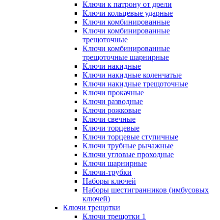
Ключи к патрону от дрели
Ключи кольцевые ударные
Ключи комбинированные
Ключи комбинированные
трещоточные
Ключи комбинированные
трещоточные шарнирные
Ключи накидные
Ключи накидные коленчатые
Ключи накидные трещоточные
Ключи прокачные
Ключи разводные
Ключи рожковые
Ключи свечные
Ключи торцевые
Ключи торцевые ступичные
Ключи трубные рычажные
Ключи угловые проходные
Ключи шарнирные
Ключи-трубки
Наборы ключей
Наборы шестигранников (имбусовых
ключей)
Ключи трещотки
Ключи трещотки 1