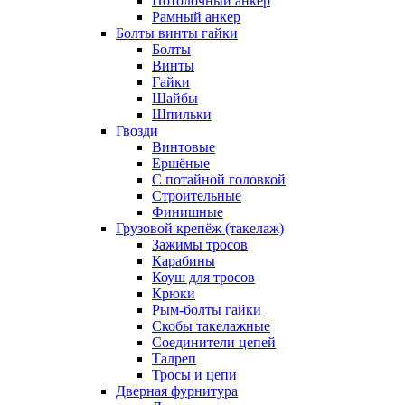
Потолочный анкер
Рамный анкер
Болты винты гайки
Болты
Винты
Гайки
Шайбы
Шпильки
Гвозди
Винтовые
Ершёные
С потайной головкой
Строительные
Финишные
Грузовой крепёж (такелаж)
Зажимы тросов
Карабины
Коуш для тросов
Крюки
Рым-болты гайки
Скобы такелажные
Соединители цепей
Талреп
Тросы и цепи
Дверная фурнитура