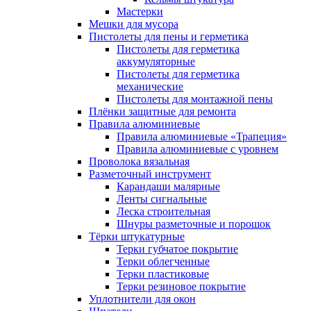
Мастерки
Мешки для мусора
Пистолеты для пены и герметика
Пистолеты для герметика
аккумуляторные
Пистолеты для герметика
механические
Пистолеты для монтажной пены
Плёнки защитные для ремонта
Правила алюминиевые
Правила алюминиевые «Трапеция»
Правила алюминиевые с уровнем
Проволока вязальная
Разметочный инструмент
Карандаши малярные
Ленты сигнальные
Леска строительная
Шнуры разметочные и порошок
Тёрки штукатурные
Терки губчатое покрытие
Терки облегченные
Терки пластиковые
Терки резиновое покрытие
Уплотнители для окон