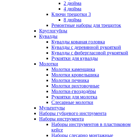
2 дюйма
4 дюйма
Ключи трещотки 3
8 дюйма
Ремонтные наборы для трещоток
Круглогубцы
Кувалды
Кувалды кованая головка
Кувалды с деревянной рукояткой
Кувалды с фибергласовой рукояткой
Рукоятки для кувалды
Молотки
Молотки каменщика
Молотки кровельщика
Молотки печника
Молотки рихтовочные
Молотки-гвоздодёры
Рукоятки для молотка
Слесарные молотки
Мультитулы
Наборы губцевого инструмента
Наборы инструмента
Наборы инструментов в пластиковом
кейсе
Наборы слесарно монтажные