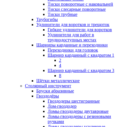
Тиски поворотные с наковальней
Тиски слесарные поворотные
Тиски трубные
Трубогибы
Удлинители для воротков и трещоток
Гибкие удлинители для воротков
Удлинители для работ в
труднодоступных местах
Шарниры карданные и переходники
Переходники для головок
Шарнир карданный с квадратом 1
2
4
Шарнир карданный с квадратом 3
8
Щётки металлические
Столярный инструмент
Бруски абразивные
Гвоздодёры
Гвоздодеры шестигранные
Лом-гвоздодер
Ломы-гвоздодеры двутавровые
Ломы-гвоздодеры с резиновыми
ручками
Ломы-гвоздодеры усиленные