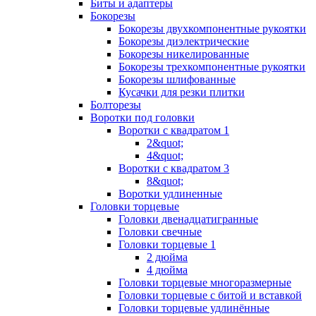
Биты и адаптеры
Бокорезы
Бокорезы двухкомпонентные рукоятки
Бокорезы диэлектрические
Бокорезы никелированные
Бокорезы трехкомпонентные рукоятки
Бокорезы шлифованные
Кусачки для резки плитки
Болторезы
Воротки под головки
Воротки с квадратом 1
2&quot;
4&quot;
Воротки с квадратом 3
8&quot;
Воротки удлиненные
Головки торцевые
Головки двенадцатигранные
Головки свечные
Головки торцевые 1
2 дюйма
4 дюйма
Головки торцевые многоразмерные
Головки торцевые с битой и вставкой
Головки торцевые удлинённые