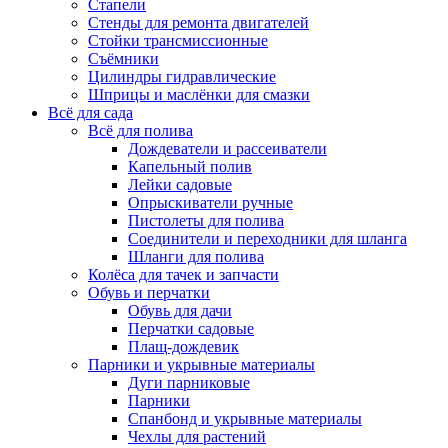
Стапели
Стенды для ремонта двигателей
Стойки трансмиссионные
Съёмники
Цилиндры гидравлические
Шприцы и маслёнки для смазки
Всё для сада
Всё для полива
Дождеватели и рассеиватели
Капельный полив
Лейки садовые
Опрыскиватели ручные
Пистолеты для полива
Соединители и переходники для шланга
Шланги для полива
Колёса для тачек и запчасти
Обувь и перчатки
Обувь для дачи
Перчатки садовые
Плащ-дождевик
Парники и укрывные материалы
Дуги парниковые
Парники
Спанбонд и укрывные материалы
Чехлы для растений