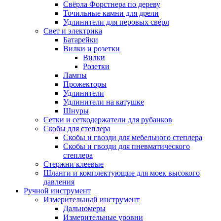
Свёрла Форстнера по дереву
Точильные камни для дрели
Удлинители для перовых свёрл
Свет и электрика
Батарейки
Вилки и розетки
Вилки
Розетки
Лампы
Прожекторы
Удлинители
Удлинители на катушке
Шнуры
Сетки и сеткодержатели для рубанков
Скобы для степлера
Скобы и гвозди для мебельного степлера
Скобы и гвозди для пневматического
степлера
Стержни клеевые
Шланги и комплектующие для моек высокого
давления
Ручной инструмент
Измерительный инструмент
Дальномеры
Измерительные уровни