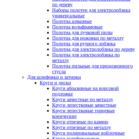
по дереву
Наборы полотен для электролобзика
универсальные
Полотна алмазные
Полотна вольфрамовые
Полотна для лучковой пилы
Полотна для ножовки по металлу
Полотна для ручного лобзика
Полотна для электролобзика по дереву
Полотна для электролобзика по
металлу
Полотна пильные для прецизионного
стусла
Для шлифовки и затирки
Круги и диски
Круги абразивные на ворсовой
подложке
Круги зачистные по металлу
Круги лепестковые зачистные
Круги лепестковые торцевые
конические
Круги отрезные по камню
Круги отрезные по металлу
Круги полировальные войлочные
Круги шлифовальные