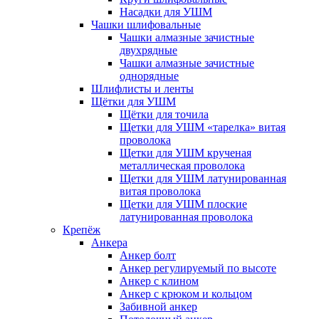
Насадки для УШМ
Чашки шлифовальные
Чашки алмазные зачистные
двухрядные
Чашки алмазные зачистные
однорядные
Шлифлисты и ленты
Щётки для УШМ
Щётки для точила
Щетки для УШМ «тарелка» витая
проволока
Щетки для УШМ крученая
металлическая проволока
Щетки для УШМ латунированная
витая проволока
Щетки для УШМ плоские
латунированная проволока
Крепёж
Анкера
Анкер болт
Анкер регулируемый по высоте
Анкер с клином
Анкер с крюком и кольцом
Забивной анкер