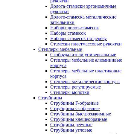
рукоятки
Долота-стамески эргономичные
рукоятки
Долото-стамеска металлические
затыльники
Наборы долот-стамесок
Наборы стамесок
Наборы стамесок по дереву
Стамески пластмассовые рукоятки
Степлеры мебельные
Скобоудалители универсальные
Степлеры мебельные алюминивые
корпуса
Степлеры мебельные пластиковые
корпуса
Степлеры металлические корпуса
Степлеры регулируемые
Степлеры-молотки
Струбцины
Струбцины F-образные
Струбцины G-образные
Струбцины быстрозажимные
Струбцины клещеобразные
Струбцины реечные
Струбцины угловые