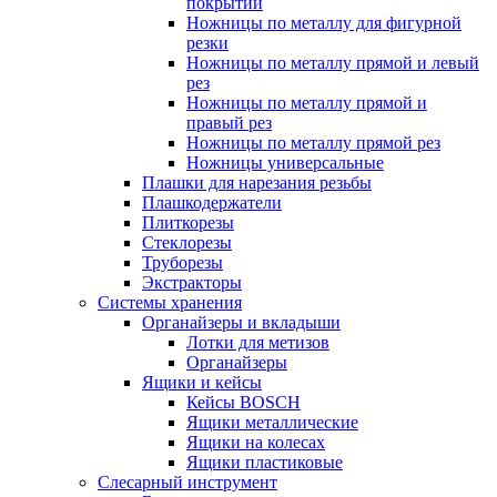
покрытий
Ножницы по металлу для фигурной
резки
Ножницы по металлу прямой и левый
рез
Ножницы по металлу прямой и
правый рез
Ножницы по металлу прямой рез
Ножницы универсальные
Плашки для нарезания резьбы
Плашкодержатели
Плиткорезы
Стеклорезы
Труборезы
Экстракторы
Системы хранения
Органайзеры и вкладыши
Лотки для метизов
Органайзеры
Ящики и кейсы
Кейсы BOSCH
Ящики металлические
Ящики на колесах
Ящики пластиковые
Слесарный инструмент