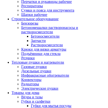
Перчатки и рукавицы рабочие
Респираторы
Сумки и пояса для инструмента
Шапки рабочие
Строительное оборудование
Бензорезы
Бетономешалки растворонасосы и
растворосмесители
Бетоносмесители
Запчасти
Растворосмесители
Крюки для вязки арматуры
Подъёмники для стекла
Резчики
Тепловые пушки и нагреватели
Газовые пушки
Дизельные пушки
Инфракрасные обогреватели
Конвекторы
Радиаторы
Электрические пушки
Товары для дома
Вёдра и тазы
Губки и салфетки
Губки для мытья посуды