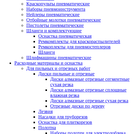
Краскопульты пневматические
Наборы пневмоинструмента
Нейлеры пневматические
Отбойные молотки пневматические
Пистолеты пневматические
Шланги и комплектующие
Оснастка пневматическая
Ремкомплекты для краскораспылителей
Ремкоплекты для пневмостеплеров
Шланги
Шлифмашины пневматические
Расходные материалы и оснастка
Для пильных и отрезных работ
Диски пильные и отрезные
Диски алмазные отрезные сегментные
сухая резка
Диски алмазные отрезные сплошные
влажная резка
Диски алмазные отрезные сухая резка
Отрезные диски по дереву
Лезвия
Насадки для труборезов
Оснастка для плиткорезов
Полотна
Наборы полотен для электролобзика