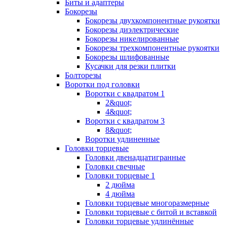
Биты и адаптеры
Бокорезы
Бокорезы двухкомпонентные рукоятки
Бокорезы диэлектрические
Бокорезы никелированные
Бокорезы трехкомпонентные рукоятки
Бокорезы шлифованные
Кусачки для резки плитки
Болторезы
Воротки под головки
Воротки с квадратом 1
2&quot;
4&quot;
Воротки с квадратом 3
8&quot;
Воротки удлиненные
Головки торцевые
Головки двенадцатигранные
Головки свечные
Головки торцевые 1
2 дюйма
4 дюйма
Головки торцевые многоразмерные
Головки торцевые с битой и вставкой
Головки торцевые удлинённые