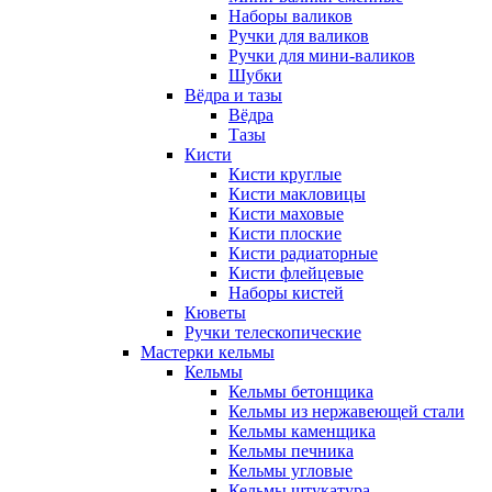
Наборы валиков
Ручки для валиков
Ручки для мини-валиков
Шубки
Вёдра и тазы
Вёдра
Тазы
Кисти
Кисти круглые
Кисти макловицы
Кисти маховые
Кисти плоские
Кисти радиаторные
Кисти флейцевые
Наборы кистей
Кюветы
Ручки телескопические
Мастерки кельмы
Кельмы
Кельмы бетонщика
Кельмы из нержавеющей стали
Кельмы каменщика
Кельмы печника
Кельмы угловые
Кельмы штукатура