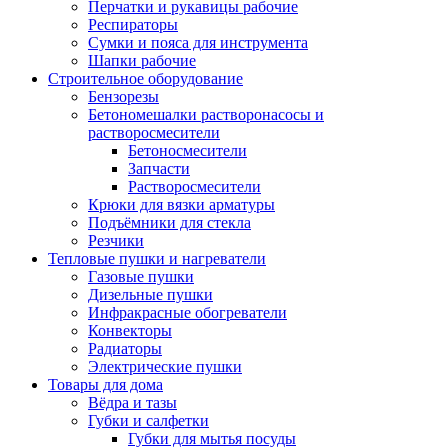
Перчатки и рукавицы рабочие
Респираторы
Сумки и пояса для инструмента
Шапки рабочие
Строительное оборудование
Бензорезы
Бетономешалки растворонасосы и
растворосмесители
Бетоносмесители
Запчасти
Растворосмесители
Крюки для вязки арматуры
Подъёмники для стекла
Резчики
Тепловые пушки и нагреватели
Газовые пушки
Дизельные пушки
Инфракрасные обогреватели
Конвекторы
Радиаторы
Электрические пушки
Товары для дома
Вёдра и тазы
Губки и салфетки
Губки для мытья посуды