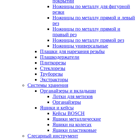
покрытий
Ножницы по металлу для фигурной
резки
Ножницы по металлу прямой и левый
рез
Ножницы по металлу прямой и
правый рез
Ножницы по металлу прямой рез
Ножницы универсальные
Плашки для нарезания резьбы
Плашкодержатели
Плиткорезы
Стеклорезы
Труборезы
Экстракторы
Системы хранения
Органайзеры и вкладыши
Лотки для метизов
Органайзеры
Ящики и кейсы
Кейсы BOSCH
Ящики металлические
Ящики на колесах
Ящики пластиковые
Слесарный инструмент