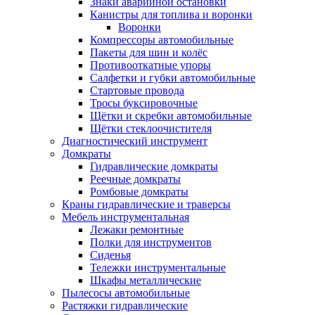
Знаки аварийной остановки
Канистры для топлива и воронки
Воронки
Компрессоры автомобильные
Пакеты для шин и колёс
Противооткатные упоры
Салфетки и губки автомобильные
Стартовые провода
Тросы буксировочные
Щётки и скребки автомобильные
Щётки стеклоочистителя
Диагностический инструмент
Домкраты
Гидравлические домкраты
Реечные домкраты
Ромбовые домкраты
Краны гидравлические и траверсы
Мебель инструментальная
Лежаки ремонтные
Полки для инструментов
Сиденья
Тележки инструментальные
Шкафы металлические
Пылесосы автомобильные
Растяжки гидравлические