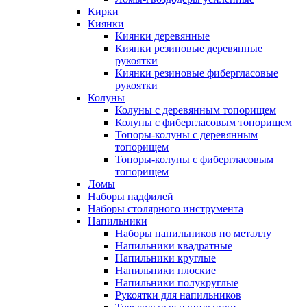
Кирки
Киянки
Киянки деревянные
Киянки резиновые деревянные
рукоятки
Киянки резиновые фибергласовые
рукоятки
Колуны
Колуны с деревянным топорищем
Колуны с фибергласовым топорищем
Топоры-колуны с деревянным
топорищем
Топоры-колуны с фибергласовым
топорищем
Ломы
Наборы надфилей
Наборы столярного инструмента
Напильники
Наборы напильников по металлу
Напильники квадратные
Напильники круглые
Напильники плоские
Напильники полукруглые
Рукоятки для напильников