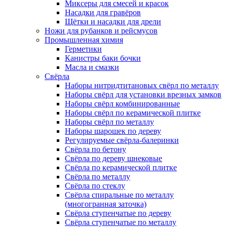
Миксеры для смесей и красок
Насадки для гравёров
Щётки и насадки для дрели
Ножи для рубанков и рейсмусов
Промышленная химия
Герметики
Канистры баки бочки
Масла и смазки
Свёрла
Наборы нитридтитановых свёрл по металлу
Наборы свёрл для установки врезных замков
Наборы свёрл комбинированные
Наборы свёрл по керамической плитке
Наборы свёрл по металлу
Наборы шарошек по дереву
Регулируемые свёрла-балеринки
Свёрла по бетону
Свёрла по дереву шнековые
Свёрла по керамической плитке
Свёрла по металлу
Свёрла по стеклу
Свёрла спиральные по металлу
(многогранная заточка)
Свёрла ступенчатые по дереву
Свёрла ступенчатые по металлу