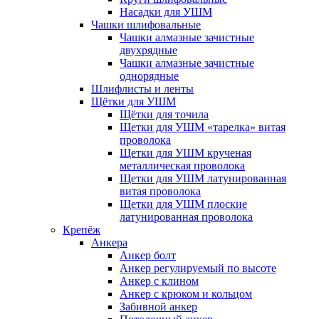
Насадки для УШМ
Чашки шлифовальные
Чашки алмазные зачистные
двухрядные
Чашки алмазные зачистные
однорядные
Шлифлисты и ленты
Щётки для УШМ
Щётки для точила
Щетки для УШМ «тарелка» витая
проволока
Щетки для УШМ крученая
металлическая проволока
Щетки для УШМ латунированная
витая проволока
Щетки для УШМ плоские
латунированная проволока
Крепёж
Анкера
Анкер болт
Анкер регулируемый по высоте
Анкер с клином
Анкер с крюком и кольцом
Забивной анкер