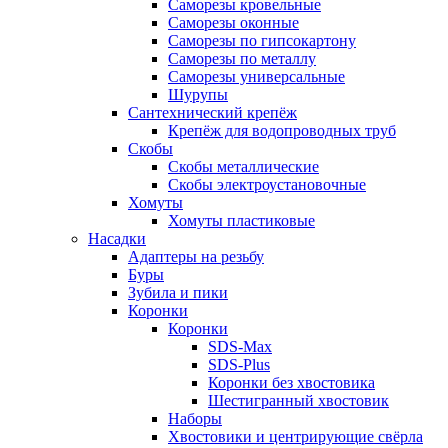
Саморезы кровельные
Саморезы оконные
Саморезы по гипсокартону
Саморезы по металлу
Саморезы универсальные
Шурупы
Сантехнический крепёж
Крепёж для водопроводных труб
Скобы
Скобы металлические
Скобы электроустановочные
Хомуты
Хомуты пластиковые
Насадки
Адаптеры на резьбу
Буры
Зубила и пики
Коронки
Коронки
SDS-Max
SDS-Plus
Коронки без хвостовика
Шестигранный хвостовик
Наборы
Хвостовики и центрирующие свёрла