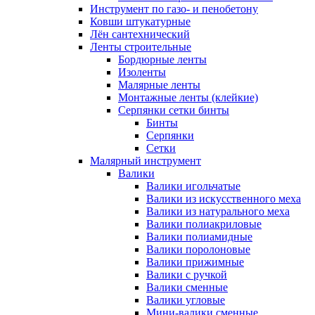
Инструмент по газо- и пенобетону
Ковши штукатурные
Лён сантехнический
Ленты строительные
Бордюрные ленты
Изоленты
Малярные ленты
Монтажные ленты (клейкие)
Серпянки сетки бинты
Бинты
Серпянки
Сетки
Малярный инструмент
Валики
Валики игольчатые
Валики из искусственного меха
Валики из натурального меха
Валики полиакриловые
Валики полиамидные
Валики поролоновые
Валики прижимные
Валики с ручкой
Валики сменные
Валики угловые
Мини-валики сменные