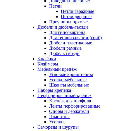
Доводчики дверные
Петли
Петли гаражные
Петли дверные
Проушины прямые
Дюбели и дюбель-гвозди
Для гипсокартона
Для теплоизоляции (гриб)
Дюбели пластиковые
Дюбели рамные
Дюбель-гвозди
Заклёпки
Кляймеры
Мебельный крепёж
Угловые кронштейны
Уголки мебельные
Шканты мебельные
Наборы крепежа
Перфорированный крепёж
Крепёж для профиля
Ленты перфорированные
Опоры и держатели
Пластины
Уголки
Саморезы и шурупы