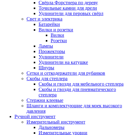
Свёрла Форстнера по дереву
Точильные камни для дрели
Удлинители для перовых свёрл
Свет и электрика
Батарейки
Вилки и розетки
Вилки
Розетки
Лампы
Прожекторы
Удлинители
Удлинители на катушке
Шнуры
Сетки и сеткодержатели для рубанков
Скобы для степлера
Скобы и гвозди для мебельного степлера
Скобы и гвозди для пневматического
степлера
Стержни клеевые
Шланги и комплектующие для моек высокого
давления
Ручной инструмент
Измерительный инструмент
Дальномеры
Измерительные уровни