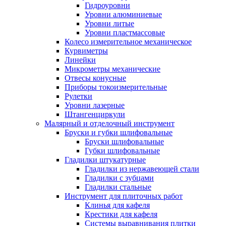
Гидроуровни
Уровни алюминиевые
Уровни литые
Уровни пластмассовые
Колесо измерительное механическое
Курвиметры
Линейки
Микрометры механические
Отвесы конусные
Приборы токоизмерительные
Рулетки
Уровни лазерные
Штангенциркули
Малярный и отделочный инструмент
Бруски и губки шлифовальные
Бруски шлифовальные
Губки шлифовальные
Гладилки штукатурные
Гладилки из нержавеющей стали
Гладилки с зубцами
Гладилки стальные
Инструмент для плиточных работ
Клинья для кафеля
Крестики для кафеля
Системы выравнивания плитки