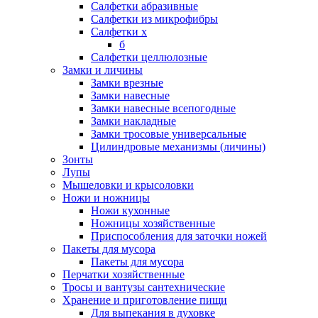
Салфетки абразивные
Салфетки из микрофибры
Салфетки х
б
Салфетки целлюлозные
Замки и личины
Замки врезные
Замки навесные
Замки навесные всепогодные
Замки накладные
Замки тросовые универсальные
Цилиндровые механизмы (личины)
Зонты
Лупы
Мышеловки и крысоловки
Ножи и ножницы
Ножи кухонные
Ножницы хозяйственные
Приспособления для заточки ножей
Пакеты для мусора
Пакеты для мусора
Перчатки хозяйственные
Тросы и вантузы сантехнические
Хранение и приготовление пищи
Для выпекания в духовке