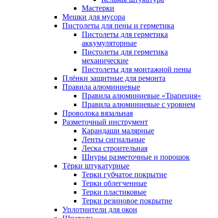
Мастерки
Мешки для мусора
Пистолеты для пены и герметика
Пистолеты для герметика
аккумуляторные
Пистолеты для герметика
механические
Пистолеты для монтажной пены
Плёнки защитные для ремонта
Правила алюминиевые
Правила алюминиевые «Трапеция»
Правила алюминиевые с уровнем
Проволока вязальная
Разметочный инструмент
Карандаши малярные
Ленты сигнальные
Леска строительная
Шнуры разметочные и порошок
Тёрки штукатурные
Терки губчатое покрытие
Терки облегченные
Терки пластиковые
Терки резиновое покрытие
Уплотнители для окон