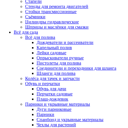
Стапели
Стенды для ремонта двигателей
Стойки трансмиссионные
Съёмники
Цилиндры гидравлические
Шприцы и маслёнки для смазки
Всё для сада
Всё для полива
Дождеватели и рассеиватели
Капельный полив
Лейки садовые
Опрыскиватели ручные
Пистолеты для полива
Соединители и переходники для шланга
Шланги для полива
Колёса для тачек и запчасти
Обувь и перчатки
Обувь для дачи
Перчатки садовые
Плащ-дождевик
Парники и укрывные материалы
Дуги парниковые
Парники
Спанбонд и укрывные материалы
Чехлы для растений