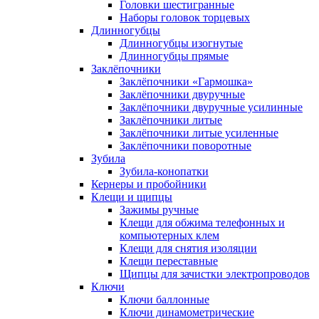
Головки шестигранные
Наборы головок торцевых
Длинногубцы
Длинногубцы изогнутые
Длинногубцы прямые
Заклёпочники
Заклёпочники «Гармошка»
Заклёпочники двуручные
Заклёпочники двуручные усилинные
Заклёпочники литые
Заклёпочники литые усиленные
Заклёпочники поворотные
Зубила
Зубила-конопатки
Кернеры и пробойники
Клещи и щипцы
Зажимы ручные
Клещи для обжима телефонных и
компьютерных клем
Клещи для снятия изоляции
Клещи переставные
Щипцы для зачистки электропроводов
Ключи
Ключи баллонные
Ключи динамометрические