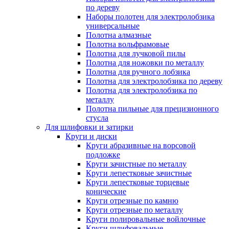
по дереву
Наборы полотен для электролобзика
универсальные
Полотна алмазные
Полотна вольфрамовые
Полотна для лучковой пилы
Полотна для ножовки по металлу
Полотна для ручного лобзика
Полотна для электролобзика по дереву
Полотна для электролобзика по
металлу
Полотна пильные для прецизионного
стусла
Для шлифовки и затирки
Круги и диски
Круги абразивные на ворсовой
подложке
Круги зачистные по металлу
Круги лепестковые зачистные
Круги лепестковые торцевые
конические
Круги отрезные по камню
Круги отрезные по металлу
Круги полировальные войлочные
Круги шлифовальные