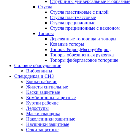
Струбцины универсальные F-образные
Стусла
Стусла пластиковые с пилой
Стусла пластмассовые
Стусла прецизионные
Стусла прецизионные с наклоном
Топоры
Деревянные топорища и топоры
Кованые топоры
Топоры &quot;Мясоруб&quot;
Топоры обрезиненная рукоятка
Топоры фибергласовое топорище
Силовое оборудование
Виброплиты
Спецодежда и СИЗ
Брюки рабочие
Жилеты сигнальные
Каски защитные
Комбинезоны защитные
Куртки рабочие
Ледоступы
Маски сварщика
Наколенники защитные
Наушники защитные
Очки защитные