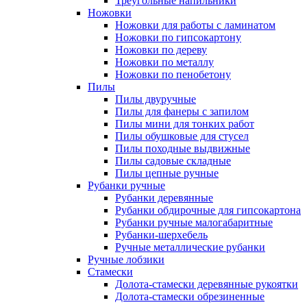
Треугольные напильники
Ножовки
Ножовки для работы с ламинатом
Ножовки по гипсокартону
Ножовки по дереву
Ножовки по металлу
Ножовки по пенобетону
Пилы
Пилы двуручные
Пилы для фанеры с запилом
Пилы мини для тонких работ
Пилы обушковые для стусел
Пилы походные выдвижные
Пилы садовые складные
Пилы цепные ручные
Рубанки ручные
Рубанки деревянные
Рубанки обдирочные для гипсокартона
Рубанки ручные малогабаритные
Рубанки-шерхебель
Ручные металлические рубанки
Ручные лобзики
Стамески
Долота-стамески деревянные рукоятки
Долота-стамески обрезиненные