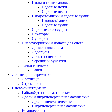
Пилы и ножи садовые
Садовые ножи
Садовые пилы
Плодосъёмники и садовые сумки
Плодосъёмники
Садовые сумки
Садовые аксессуары
Секаторы
Сучкорезы
Снегоуборщики и лопаты для снега
Движки для снега
Ледорубы
Лопаты снеговые
Черенки и рукоятки
Тачки и тележки
Тачки
Лестницы и стремянки
Лестницы
Стремянки
Пневмоинструмент
Гайковёрты пневматические
Дрели и шуруповёрты пневматические
Дрели пневматические
Шуруповёрты пневматические
Компрессоры