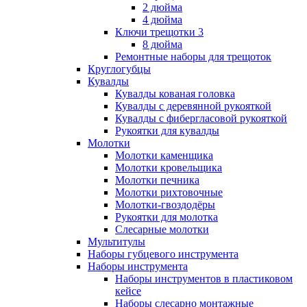
2 дюйма
4 дюйма
Ключи трещотки 3
8 дюйма
Ремонтные наборы для трещоток
Круглогубцы
Кувалды
Кувалды кованая головка
Кувалды с деревянной рукояткой
Кувалды с фибергласовой рукояткой
Рукоятки для кувалды
Молотки
Молотки каменщика
Молотки кровельщика
Молотки печника
Молотки рихтовочные
Молотки-гвоздодёры
Рукоятки для молотка
Слесарные молотки
Мультитулы
Наборы губцевого инструмента
Наборы инструмента
Наборы инструментов в пластиковом
кейсе
Наборы слесарно монтажные