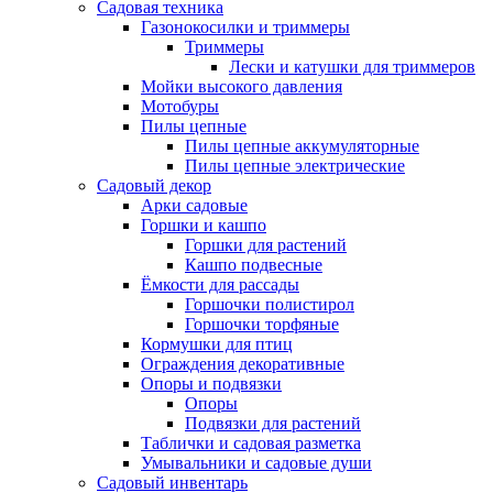
Садовая техника
Газонокосилки и триммеры
Триммеры
Лески и катушки для триммеров
Мойки высокого давления
Мотобуры
Пилы цепные
Пилы цепные аккумуляторные
Пилы цепные электрические
Садовый декор
Арки садовые
Горшки и кашпо
Горшки для растений
Кашпо подвесные
Ёмкости для рассады
Горшочки полистирол
Горшочки торфяные
Кормушки для птиц
Ограждения декоративные
Опоры и подвязки
Опоры
Подвязки для растений
Таблички и садовая разметка
Умывальники и садовые души
Садовый инвентарь