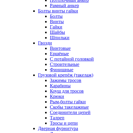
Потолочный анкер
Рамный анкер
Болты винты гайки
Болты
Винты
Гайки
Шайбы
Шпильки
Гвозди
Винтовые
Ершёные
С потайной головкой
Строительные
Финишные
Грузовой крепёж (такелаж)
Зажимы тросов
Карабины
Коуш для тросов
Крюки
Рым-болты гайки
Скобы такелажные
Соединители цепей
Талреп
Тросы и цепи
Дверная фурнитура