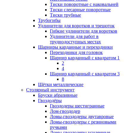
Тиски поворотные с наковальней
Тиски слесарные поворотные
Тиски трубные
Трубогибы
Удлинители для воротков и трещоток
Гибкие удлинители для воротков
Удлинители для работ в
труднодоступных местах
Шарниры карданные и переходники
Переходники для головок
Шарнир карданный с квадратом 1
2
4
Шарнир карданный с квадратом 3
8
Щётки металлические
Столярный инструмент
Бруски абразивные
Гвоздодёры
Гвоздодеры шестигранные
Лом-гвоздодер
Ломы-гвоздодеры двутавровые
Ломы-гвоздодеры с резиновыми
ручками
Ломы-гвоздодеры усиленные