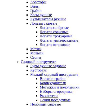
Аэраторы
Вилы
Грабли
Косы ручные
Культиваторы ручные
Лопаты садовые
Лопаты сапёрные
Лопаты совковые
Лопаты тротуарные
Лопаты универсальные
Лопаты штыковые
Мётлы
Мотыги
Серпы
Садовый инструмент
Буры ручные садовые
Кусторезы
Мелкий садовый инструмент
Вилки и грабли
Корнеудалители
Мотыжки и полольники
Наборы огородника
Рыхлители
Совки посадочные
Ножницы садовые