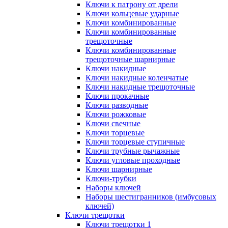
Ключи к патрону от дрели
Ключи кольцевые ударные
Ключи комбинированные
Ключи комбинированные
трещоточные
Ключи комбинированные
трещоточные шарнирные
Ключи накидные
Ключи накидные коленчатые
Ключи накидные трещоточные
Ключи прокачные
Ключи разводные
Ключи рожковые
Ключи свечные
Ключи торцевые
Ключи торцевые ступичные
Ключи трубные рычажные
Ключи угловые проходные
Ключи шарнирные
Ключи-трубки
Наборы ключей
Наборы шестигранников (имбусовых
ключей)
Ключи трещотки
Ключи трещотки 1