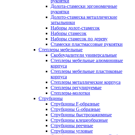
рукоятки
Долота-стамески эргономичные
рукоятки
Долото-стамеска металлические
затыльники
Наборы долот-стамесок
Наборы стамесок
Наборы стамесок по дереву
Стамески пластмассовые рукоятки
Степлеры мебельные
Скобоудалители универсальные
Степлеры мебельные алюминивые
корпуса
Степлеры мебельные пластиковые
корпуса
Степлеры металлические корпуса
Степлеры регулируемые
Степлеры-молотки
Струбцины
Струбцины F-образные
Струбцины G-образные
Струбцины быстрозажимные
Струбцины клещеобразные
Струбцины реечные
Струбцины угловые