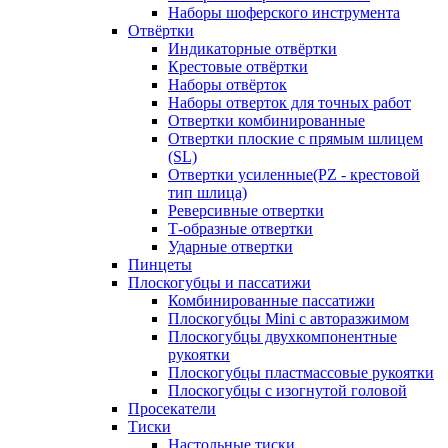
Наборы шоферского инструмента
Отвёртки
Индикаторные отвёртки
Крестовые отвёртки
Наборы отвёрток
Наборы отверток для точных работ
Отвертки комбинированные
Отвертки плоские с прямым шлицем
(SL)
Отвертки усиленные(PZ - крестовой
тип шлица)
Реверсивные отвертки
Т-образные отвертки
Ударные отвертки
Пинцеты
Плоскогубцы и пассатижи
Комбинированные пассатижи
Плоскогубцы Mini с авторазжимом
Плоскогубцы двухкомпонентные
рукоятки
Плоскогубцы пластмассовые рукоятки
Плоскогубцы с изогнутой головой
Просекатели
Тиски
Настольные тиски