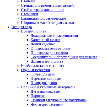
Стапели
Стенды для ремонта двигателей
Стойки трансмиссионные
Съёмники
Цилиндры гидравлические
Шприцы и маслёнки для смазки
Всё для сада
Всё для полива
Дождеватели и рассеиватели
Капельный полив
Лейки садовые
Опрыскиватели ручные
Пистолеты для полива
Соединители и переходники для шланга
Шланги для полива
Колёса для тачек и запчасти
Обувь и перчатки
Обувь для дачи
Перчатки садовые
Плащ-дождевик
Парники и укрывные материалы
Дуги парниковые
Парники
Спанбонд и укрывные материалы
Чехлы для растений