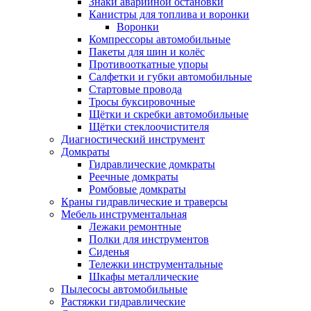
Знаки аварийной остановки
Канистры для топлива и воронки
Воронки
Компрессоры автомобильные
Пакеты для шин и колёс
Противооткатные упоры
Салфетки и губки автомобильные
Стартовые провода
Тросы буксировочные
Щётки и скребки автомобильные
Щётки стеклоочистителя
Диагностический инструмент
Домкраты
Гидравлические домкраты
Реечные домкраты
Ромбовые домкраты
Краны гидравлические и траверсы
Мебель инструментальная
Лежаки ремонтные
Полки для инструментов
Сиденья
Тележки инструментальные
Шкафы металлические
Пылесосы автомобильные
Растяжки гидравлические