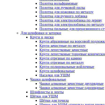
Полотна вольфрамовые
Полотна для лучковой пилы
Полотна для ножовки по металлу
Полотна для ручного лобзика
Полотна для электролобзика по дереву
Полотна для электролобзика по металлу
Полотна пильные для прецизионного ст
Для шлифовки и затирки
Круги и диски
Круги абразивные на ворсовой подложк
Круги зачистные по металлу
Круги лепестковые зачистные
Круги лепестковые торцевые конически
Круги отрезные по камню
Круги отрезные по металлу
Круги полировальные войлочные
Круги шлифовальные
Насадки для УШМ
Чашки шлифовальные
Чашки алмазные зачистные двухрядные
Чашки алмазные зачистные однорядные
Шлифлисты и ленты
Щётки для УШМ
Щётки для точила
Щетки для УШМ «тарелка» витая прово