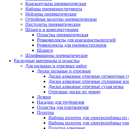
Краскопульты пневматические
Наборы пневмоинструмента
Нейлеры пневматические
Отбойные молотки пневматические
Пистолеты пневматические
Шланги и комплектующие
Оснастка пневматическая
Ремкомплекты для краскораспылителей
Ремкоплекты для пневмостеплеров
Шланги
Шлифмашины пневматические
Расходные материалы и оснастка
Для пильных и отрезных работ
Диски пильные и отрезные
Диски алмазные отрезные сегментные су
Диски алмазные отрезные сплошные вла
Диски алмазные отрезные сухая резка
Отрезные диски по дереву
Лезвия
Насадки для труборезов
Оснастка для плиткорезов
Полотна
Наборы полотен для электролобзика по 
Наборы полотен для электролобзика ун
Полотна алмазные