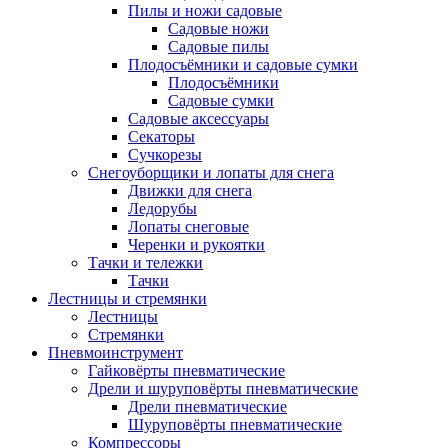
Пилы и ножи садовые
Садовые ножи
Садовые пилы
Плодосъёмники и садовые сумки
Плодосъёмники
Садовые сумки
Садовые аксессуары
Секаторы
Сучкорезы
Снегоуборщики и лопаты для снега
Движки для снега
Ледорубы
Лопаты снеговые
Черенки и рукоятки
Тачки и тележки
Тачки
Лестницы и стремянки
Лестницы
Стремянки
Пневмоинструмент
Гайковёрты пневматические
Дрели и шуруповёрты пневматические
Дрели пневматические
Шуруповёрты пневматические
Компрессоры