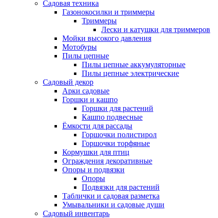
Садовая техника
Газонокосилки и триммеры
Триммеры
Лески и катушки для триммеров
Мойки высокого давления
Мотобуры
Пилы цепные
Пилы цепные аккумуляторные
Пилы цепные электрические
Садовый декор
Арки садовые
Горшки и кашпо
Горшки для растений
Кашпо подвесные
Ёмкости для рассады
Горшочки полистирол
Горшочки торфяные
Кормушки для птиц
Ограждения декоративные
Опоры и подвязки
Опоры
Подвязки для растений
Таблички и садовая разметка
Умывальники и садовые души
Садовый инвентарь