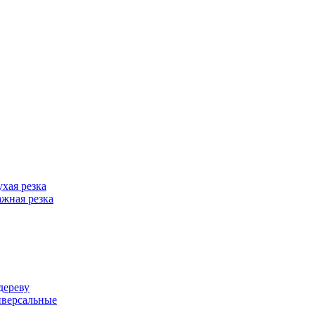
хая резка
жная резка
дереву
иверсальные