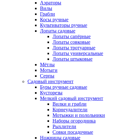
Аэраторы
Вилы
Грабли
Косы ручные
Культиваторы ручные
Лопаты садовые
Лопаты сапёрные
Лопаты совковые
Лопаты тротуарные
Лопаты универсальные
Лопаты штыковые
Мётлы
Мотыги
Серпы
Садовый инструмент
Буры ручные садовые
Кусторезы
Мелкий садовый инструмент
Вилки и грабли
Корнеудалители
Мотыжки и полольники
Наборы огородника
Рыхлители
Совки посадочные
Ножницы садовые