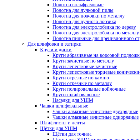
Полотна вольфрамовые
Полотна для лучковой пилы
Полотна для ножовки по металлу
Полотна для ручного лобзика
Полотна для электролобзика по дереву
Полотна для электролобзика по металлу
Полотна пильные для прецизионного ст
Для шлифовки и затирки
Круги и диски
Круги абразивные на ворсовой подложк
Круги зачистные по металлу
Круги лепестковые зачистные
Круги лепестковые торцевые конически
Круги отрезные по камню
Круги отрезные по металлу
Круги полировальные войлочные
Круги шлифовальные
Насадки для УШМ
Чашки шлифовальные
Чашки алмазные зачистные двухрядные
Чашки алмазные зачистные однорядные
Шлифлисты и ленты
Щётки для УШМ
Щётки для точила
Щетки для УШМ «тарелка» витая прово