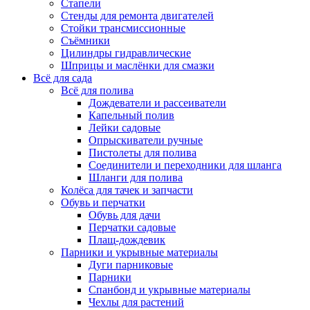
Стапели
Стенды для ремонта двигателей
Стойки трансмиссионные
Съёмники
Цилиндры гидравлические
Шприцы и маслёнки для смазки
Всё для сада
Всё для полива
Дождеватели и рассеиватели
Капельный полив
Лейки садовые
Опрыскиватели ручные
Пистолеты для полива
Соединители и переходники для шланга
Шланги для полива
Колёса для тачек и запчасти
Обувь и перчатки
Обувь для дачи
Перчатки садовые
Плащ-дождевик
Парники и укрывные материалы
Дуги парниковые
Парники
Спанбонд и укрывные материалы
Чехлы для растений