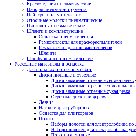
Краскопульты пневматические
Наборы пневмоинструмента
Нейлеры пневматические
Отбойные молотки пневматические
Пистолеты пневматические
Шланги и комплектующие
Оснастка пневматическая
Ремкомплекты для краскораспылителей
Ремкоплекты для пневмостеплеров
Шланги
Шлифмашины пневматические
Расходные материалы и оснастка
Для пильных и отрезных работ
Диски пильные и отрезные
Диски алмазные отрезные сегментные су
Диски алмазные отрезные сплошные вла
Диски алмазные отрезные сухая резка
Отрезные диски по дереву
Лезвия
Насадки для труборезов
Оснастка для плиткорезов
Полотна
Наборы полотен для электролобзика по 
Наборы полотен для электролобзика ун
Полотна алмазные