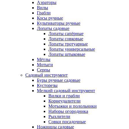
Аэраторы
Вилы
Грабли
Косы ручные
Культиваторы ручные
Лопаты садовые
Лопаты сапёрные
Лопаты совковые
Лопаты тротуарные
Лопаты универсальные
Лопаты штыковые
Мётлы
Мотыги
Серпы
Садовый инструмент
Буры ручные садовые
Кусторезы
Мелкий садовый инструмент
Вилки и грабли
Корнеудалители
Мотыжки и полольники
Наборы огородника
Рыхлители
Совки посадочные
Ножницы садовые