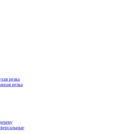
хая резка
жная резка
дереву
иверсальные