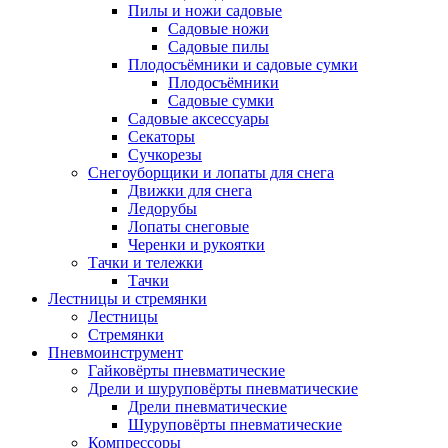
Пилы и ножи садовые
Садовые ножи
Садовые пилы
Плодосъёмники и садовые сумки
Плодосъёмники
Садовые сумки
Садовые аксессуары
Секаторы
Сучкорезы
Снегоуборщики и лопаты для снега
Движки для снега
Ледорубы
Лопаты снеговые
Черенки и рукоятки
Тачки и тележки
Тачки
Лестницы и стремянки
Лестницы
Стремянки
Пневмоинструмент
Гайковёрты пневматические
Дрели и шуруповёрты пневматические
Дрели пневматические
Шуруповёрты пневматические
Компрессоры