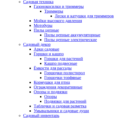
Садовая техника
Газонокосилки и триммеры
Триммеры
Лески и катушки для триммеров
Мойки высокого давления
Мотобуры
Пилы цепные
Пилы цепные аккумуляторные
Пилы цепные электрические
Садовый декор
Арки садовые
Горшки и кашпо
Горшки для растений
Кашпо подвесные
Ёмкости для рассады
Горшочки полистирол
Горшочки торфяные
Кормушки для птиц
Ограждения декоративные
Опоры и подвязки
Опоры
Подвязки для растений
Таблички и садовая разметка
Умывальники и садовые души
Садовый инвентарь