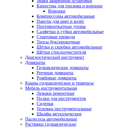
Знаки аварийной остановки
Канистры для топлива и воронки
Воронки
Компрессоры автомобильные
Пакеты для шин и колёс
Противооткатные упоры
Салфетки и губки автомобильные
Стартовые провода
Тросы буксировочные
Щётки и скребки автомобильные
Щётки стеклоочистителя
Диагностический инструмент
Домкраты
Гидравлические домкраты
Реечные домкраты
Ромбовые домкраты
Краны гидравлические и траверсы
Мебель инструментальная
Лежаки ремонтные
Полки для инструментов
Сиденья
Тележки инструментальные
Шкафы металлические
Пылесосы автомобильные
Растяжки гидравлические