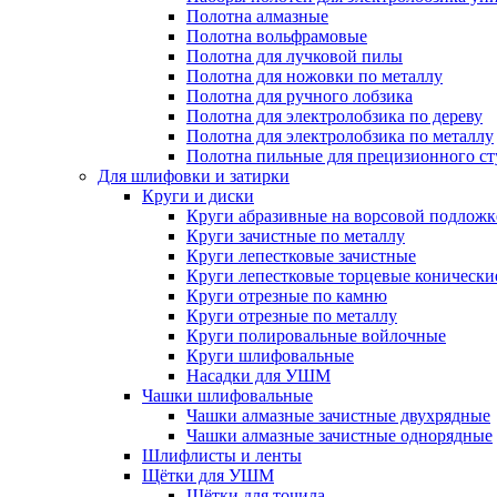
Полотна алмазные
Полотна вольфрамовые
Полотна для лучковой пилы
Полотна для ножовки по металлу
Полотна для ручного лобзика
Полотна для электролобзика по дереву
Полотна для электролобзика по металлу
Полотна пильные для прецизионного ст
Для шлифовки и затирки
Круги и диски
Круги абразивные на ворсовой подложк
Круги зачистные по металлу
Круги лепестковые зачистные
Круги лепестковые торцевые конически
Круги отрезные по камню
Круги отрезные по металлу
Круги полировальные войлочные
Круги шлифовальные
Насадки для УШМ
Чашки шлифовальные
Чашки алмазные зачистные двухрядные
Чашки алмазные зачистные однорядные
Шлифлисты и ленты
Щётки для УШМ
Щётки для точила