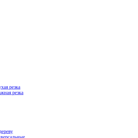
хая резка
жная резка
дереву
иверсальные