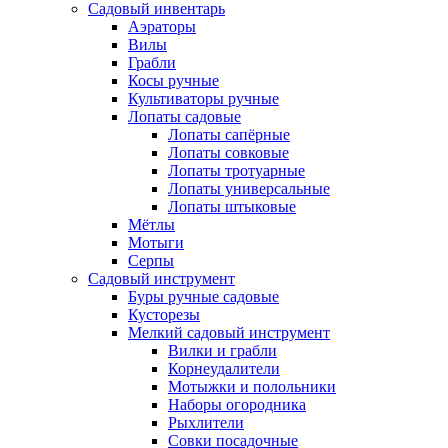
Садовый инвентарь
Аэраторы
Вилы
Грабли
Косы ручные
Культиваторы ручные
Лопаты садовые
Лопаты сапёрные
Лопаты совковые
Лопаты тротуарные
Лопаты универсальные
Лопаты штыковые
Мётлы
Мотыги
Серпы
Садовый инструмент
Буры ручные садовые
Кусторезы
Мелкий садовый инструмент
Вилки и грабли
Корнеудалители
Мотыжки и полольники
Наборы огородника
Рыхлители
Совки посадочные