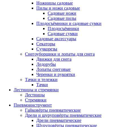
Ножницы садовые
Пилы и ножи садовые
Садовые ножи
Садовые пилы
Плодосъёмники и садовые сумки
Плодосъёмники
Садовые сумки
Садовые аксессуары
Секаторы
Сучкорезы
Снегоуборщики и лопаты для снега
Движки для снега
Ледорубы
Лопаты снеговые
Черенки и рукоятки
Тачки и тележки
Тачки
Лестницы и стремянки
Лестницы
Стремянки
Пневмоинструмент
Гайковёрты пневматические
Дрели и шуруповёрты пневматические
Дрели пневматические
Шуруповёрты пневматические