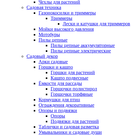
Чехлы для растений
Садовая техника
Газонокосилки и триммеры
Триммеры
Лески и катушки для триммеров
Мойки высокого давления
Мотобуры
Пилы цепные
Пилы цепные аккумуляторные
Пилы цепные электрические
Садовый декор
Арки садовые
Горшки и кашпо
Горшки для растений
Кашпо подвесные
Ёмкости для рассады
Горшочки полистирол
Горшочки торфяные
Кормушки для птиц
Ограждения декоративные
Опоры и подвязки
Опоры
Подвязки для растений
Таблички и садовая разметка
Умывальники и садовые души