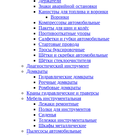
Держатели
Знаки аварийной остановки
Канистры для топлива и воронки
Воронки
Компрессоры автомобильные
Пакеты для шин и колёс
Противооткатные упоры
Салфетки и губки автомобильные
Стартовые провода
Тросы буксировочные
Щётки и скребки автомобильные
Щётки стеклоочистителя
Диагностический инструмент
Домкраты
Гидравлические домкраты
Реечные домкраты
Ромбовые домкраты
Краны гидравлические и траверсы
Мебель инструментальная
Лежаки ремонтные
Полки для инструментов
Сиденья
Тележки инструментальные
Шкафы металлические
Пылесосы автомобильные