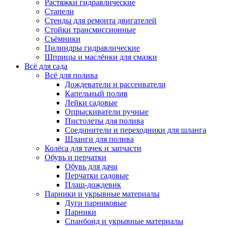
Растяжки гидравлические
Стапели
Стенды для ремонта двигателей
Стойки трансмиссионные
Съёмники
Цилиндры гидравлические
Шприцы и маслёнки для смазки
Всё для сада
Всё для полива
Дождеватели и рассеиватели
Капельный полив
Лейки садовые
Опрыскиватели ручные
Пистолеты для полива
Соединители и переходники для шланга
Шланги для полива
Колёса для тачек и запчасти
Обувь и перчатки
Обувь для дачи
Перчатки садовые
Плащ-дождевик
Парники и укрывные материалы
Дуги парниковые
Парники
Спанбонд и укрывные материалы