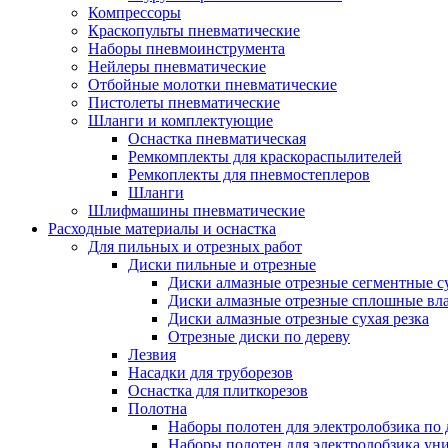
Компрессоры
Краскопульты пневматические
Наборы пневмоинструмента
Нейлеры пневматические
Отбойные молотки пневматические
Пистолеты пневматические
Шланги и комплектующие
Оснастка пневматическая
Ремкомплекты для краскораспылителей
Ремкоплекты для пневмостеплеров
Шланги
Шлифмашины пневматические
Расходные материалы и оснастка
Для пильных и отрезных работ
Диски пильные и отрезные
Диски алмазные отрезные сегментные су
Диски алмазные отрезные сплошные вла
Диски алмазные отрезные сухая резка
Отрезные диски по дереву
Лезвия
Насадки для труборезов
Оснастка для плиткорезов
Полотна
Наборы полотен для электролобзика по 
Наборы полотен для электролобзика ун