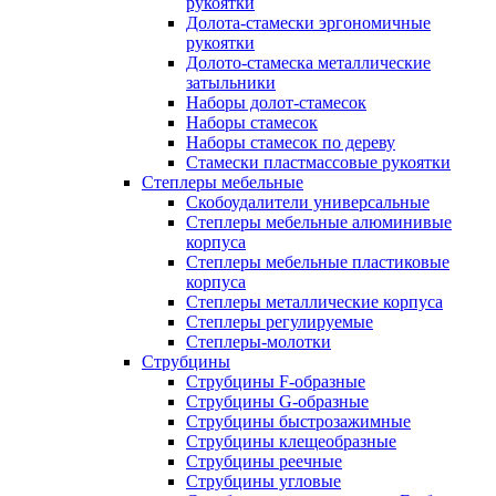
рукоятки
Долота-стамески эргономичные
рукоятки
Долото-стамеска металлические
затыльники
Наборы долот-стамесок
Наборы стамесок
Наборы стамесок по дереву
Стамески пластмассовые рукоятки
Степлеры мебельные
Скобоудалители универсальные
Степлеры мебельные алюминивые
корпуса
Степлеры мебельные пластиковые
корпуса
Степлеры металлические корпуса
Степлеры регулируемые
Степлеры-молотки
Струбцины
Струбцины F-образные
Струбцины G-образные
Струбцины быстрозажимные
Струбцины клещеобразные
Струбцины реечные
Струбцины угловые