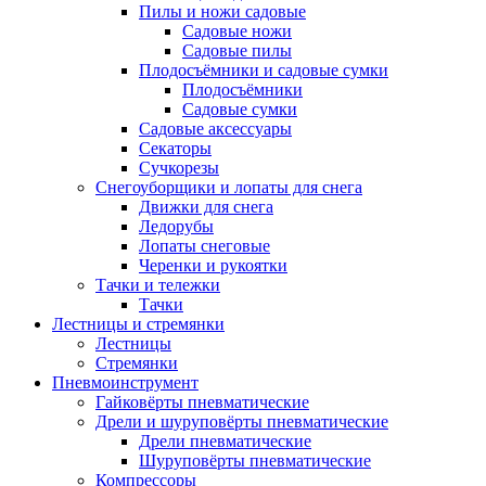
Пилы и ножи садовые
Садовые ножи
Садовые пилы
Плодосъёмники и садовые сумки
Плодосъёмники
Садовые сумки
Садовые аксессуары
Секаторы
Сучкорезы
Снегоуборщики и лопаты для снега
Движки для снега
Ледорубы
Лопаты снеговые
Черенки и рукоятки
Тачки и тележки
Тачки
Лестницы и стремянки
Лестницы
Стремянки
Пневмоинструмент
Гайковёрты пневматические
Дрели и шуруповёрты пневматические
Дрели пневматические
Шуруповёрты пневматические
Компрессоры