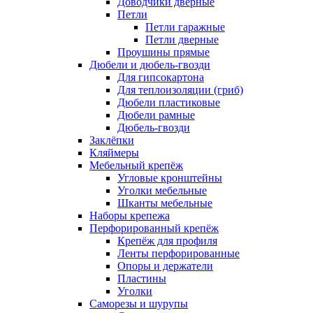
Доводчики дверные
Петли
Петли гаражные
Петли дверные
Проушины прямые
Дюбели и дюбель-гвозди
Для гипсокартона
Для теплоизоляции (гриб)
Дюбели пластиковые
Дюбели рамные
Дюбель-гвозди
Заклёпки
Кляймеры
Мебельный крепёж
Угловые кронштейны
Уголки мебельные
Шканты мебельные
Наборы крепежа
Перфорированный крепёж
Крепёж для профиля
Ленты перфорированные
Опоры и держатели
Пластины
Уголки
Саморезы и шурупы