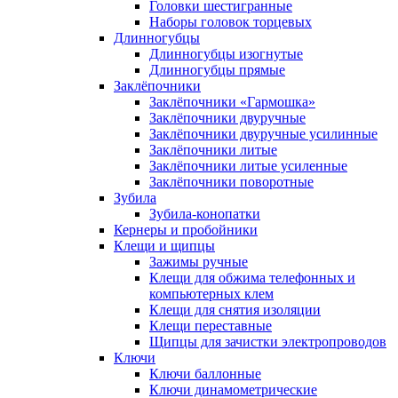
Головки шестигранные
Наборы головок торцевых
Длинногубцы
Длинногубцы изогнутые
Длинногубцы прямые
Заклёпочники
Заклёпочники «Гармошка»
Заклёпочники двуручные
Заклёпочники двуручные усилинные
Заклёпочники литые
Заклёпочники литые усиленные
Заклёпочники поворотные
Зубила
Зубила-конопатки
Кернеры и пробойники
Клещи и щипцы
Зажимы ручные
Клещи для обжима телефонных и
компьютерных клем
Клещи для снятия изоляции
Клещи переставные
Щипцы для зачистки электропроводов
Ключи
Ключи баллонные
Ключи динамометрические