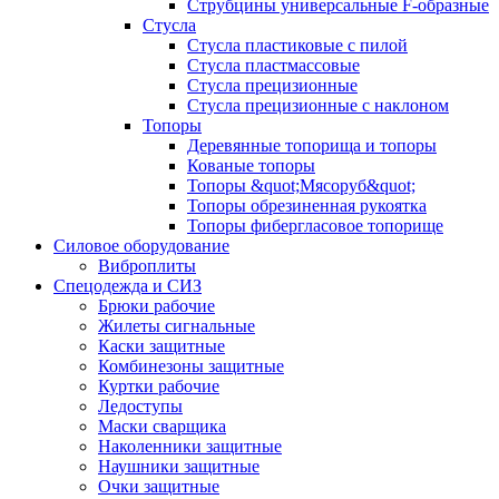
Струбцины универсальные F-образные
Стусла
Стусла пластиковые с пилой
Стусла пластмассовые
Стусла прецизионные
Стусла прецизионные с наклоном
Топоры
Деревянные топорища и топоры
Кованые топоры
Топоры &quot;Мясоруб&quot;
Топоры обрезиненная рукоятка
Топоры фибергласовое топорище
Силовое оборудование
Виброплиты
Спецодежда и СИЗ
Брюки рабочие
Жилеты сигнальные
Каски защитные
Комбинезоны защитные
Куртки рабочие
Ледоступы
Маски сварщика
Наколенники защитные
Наушники защитные
Очки защитные