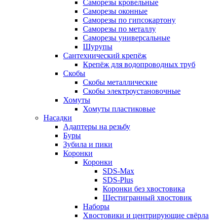
Саморезы кровельные
Саморезы оконные
Саморезы по гипсокартону
Саморезы по металлу
Саморезы универсальные
Шурупы
Сантехнический крепёж
Крепёж для водопроводных труб
Скобы
Скобы металлические
Скобы электроустановочные
Хомуты
Хомуты пластиковые
Насадки
Адаптеры на резьбу
Буры
Зубила и пики
Коронки
Коронки
SDS-Max
SDS-Plus
Коронки без хвостовика
Шестигранный хвостовик
Наборы
Хвостовики и центрирующие свёрла