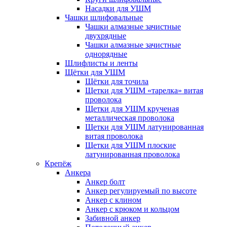
Насадки для УШМ
Чашки шлифовальные
Чашки алмазные зачистные
двухрядные
Чашки алмазные зачистные
однорядные
Шлифлисты и ленты
Щётки для УШМ
Щётки для точила
Щетки для УШМ «тарелка» витая
проволока
Щетки для УШМ крученая
металлическая проволока
Щетки для УШМ латунированная
витая проволока
Щетки для УШМ плоские
латунированная проволока
Крепёж
Анкера
Анкер болт
Анкер регулируемый по высоте
Анкер с клином
Анкер с крюком и кольцом
Забивной анкер