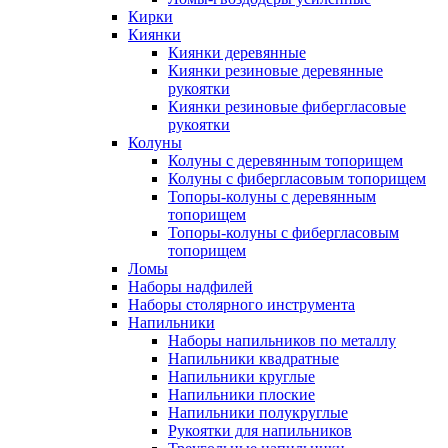
Кирки
Киянки
Киянки деревянные
Киянки резиновые деревянные
рукоятки
Киянки резиновые фибергласовые
рукоятки
Колуны
Колуны с деревянным топорищем
Колуны с фибергласовым топорищем
Топоры-колуны с деревянным
топорищем
Топоры-колуны с фибергласовым
топорищем
Ломы
Наборы надфилей
Наборы столярного инструмента
Напильники
Наборы напильников по металлу
Напильники квадратные
Напильники круглые
Напильники плоские
Напильники полукруглые
Рукоятки для напильников