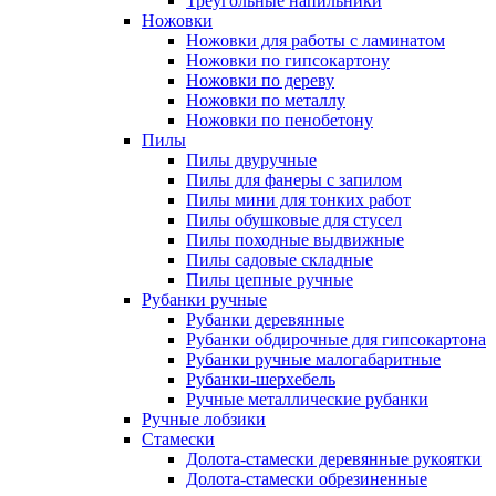
Треугольные напильники
Ножовки
Ножовки для работы с ламинатом
Ножовки по гипсокартону
Ножовки по дереву
Ножовки по металлу
Ножовки по пенобетону
Пилы
Пилы двуручные
Пилы для фанеры с запилом
Пилы мини для тонких работ
Пилы обушковые для стусел
Пилы походные выдвижные
Пилы садовые складные
Пилы цепные ручные
Рубанки ручные
Рубанки деревянные
Рубанки обдирочные для гипсокартона
Рубанки ручные малогабаритные
Рубанки-шерхебель
Ручные металлические рубанки
Ручные лобзики
Стамески
Долота-стамески деревянные рукоятки
Долота-стамески обрезиненные