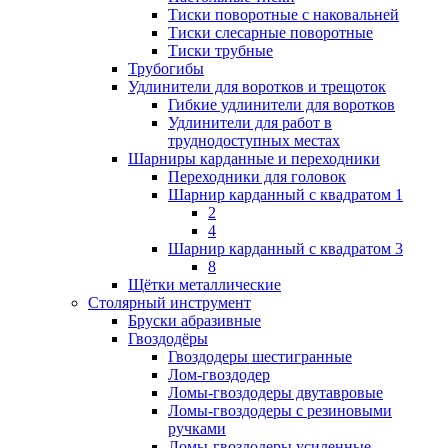
Тиски поворотные с наковальней
Тиски слесарные поворотные
Тиски трубные
Трубогибы
Удлинители для воротков и трещоток
Гибкие удлинители для воротков
Удлинители для работ в
труднодоступных местах
Шарниры карданные и переходники
Переходники для головок
Шарнир карданный с квадратом 1
2
4
Шарнир карданный с квадратом 3
8
Щётки металлические
Столярный инструмент
Бруски абразивные
Гвоздодёры
Гвоздодеры шестигранные
Лом-гвоздодер
Ломы-гвоздодеры двутавровые
Ломы-гвоздодеры с резиновыми
ручками
Ломы-гвоздодеры усиленные