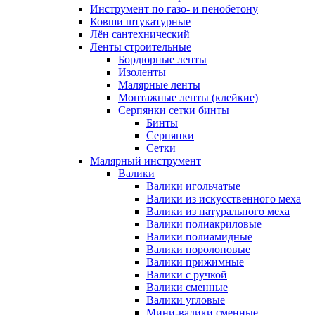
Инструмент по газо- и пенобетону
Ковши штукатурные
Лён сантехнический
Ленты строительные
Бордюрные ленты
Изоленты
Малярные ленты
Монтажные ленты (клейкие)
Серпянки сетки бинты
Бинты
Серпянки
Сетки
Малярный инструмент
Валики
Валики игольчатые
Валики из искусственного меха
Валики из натурального меха
Валики полиакриловые
Валики полиамидные
Валики поролоновые
Валики прижимные
Валики с ручкой
Валики сменные
Валики угловые
Мини-валики сменные