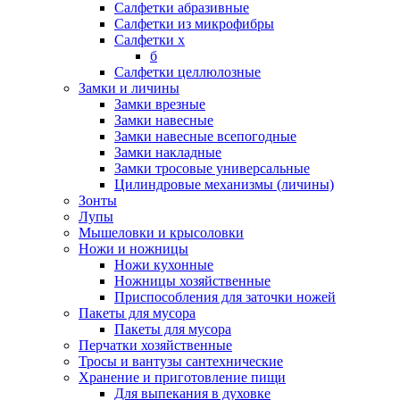
Салфетки абразивные
Салфетки из микрофибры
Салфетки х
б
Салфетки целлюлозные
Замки и личины
Замки врезные
Замки навесные
Замки навесные всепогодные
Замки накладные
Замки тросовые универсальные
Цилиндровые механизмы (личины)
Зонты
Лупы
Мышеловки и крысоловки
Ножи и ножницы
Ножи кухонные
Ножницы хозяйственные
Приспособления для заточки ножей
Пакеты для мусора
Пакеты для мусора
Перчатки хозяйственные
Тросы и вантузы сантехнические
Хранение и приготовление пищи
Для выпекания в духовке