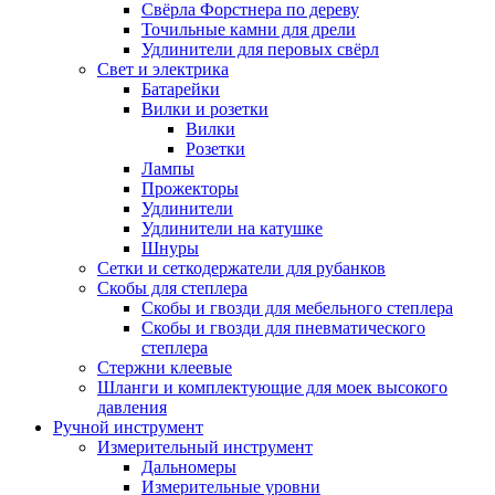
Свёрла Форстнера по дереву
Точильные камни для дрели
Удлинители для перовых свёрл
Свет и электрика
Батарейки
Вилки и розетки
Вилки
Розетки
Лампы
Прожекторы
Удлинители
Удлинители на катушке
Шнуры
Сетки и сеткодержатели для рубанков
Скобы для степлера
Скобы и гвозди для мебельного степлера
Скобы и гвозди для пневматического
степлера
Стержни клеевые
Шланги и комплектующие для моек высокого
давления
Ручной инструмент
Измерительный инструмент
Дальномеры
Измерительные уровни