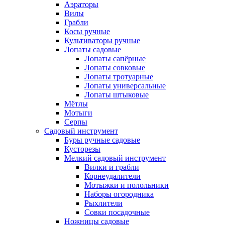
Аэраторы
Вилы
Грабли
Косы ручные
Культиваторы ручные
Лопаты садовые
Лопаты сапёрные
Лопаты совковые
Лопаты тротуарные
Лопаты универсальные
Лопаты штыковые
Мётлы
Мотыги
Серпы
Садовый инструмент
Буры ручные садовые
Кусторезы
Мелкий садовый инструмент
Вилки и грабли
Корнеудалители
Мотыжки и полольники
Наборы огородника
Рыхлители
Совки посадочные
Ножницы садовые