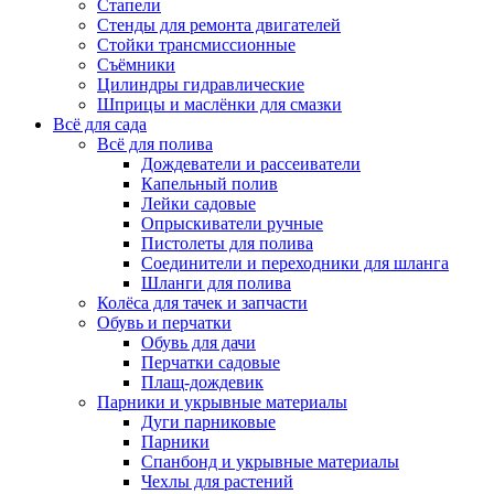
Стапели
Стенды для ремонта двигателей
Стойки трансмиссионные
Съёмники
Цилиндры гидравлические
Шприцы и маслёнки для смазки
Всё для сада
Всё для полива
Дождеватели и рассеиватели
Капельный полив
Лейки садовые
Опрыскиватели ручные
Пистолеты для полива
Соединители и переходники для шланга
Шланги для полива
Колёса для тачек и запчасти
Обувь и перчатки
Обувь для дачи
Перчатки садовые
Плащ-дождевик
Парники и укрывные материалы
Дуги парниковые
Парники
Спанбонд и укрывные материалы
Чехлы для растений