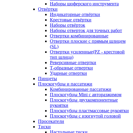
Наборы шоферского инструмента
Отвёртки
Индикаторные отвёртки
Крестовые отвёртки
Наборы отвёрток
Наборы отверток для точных работ
Отвертки комбинированные
Отвертки плоские с прямым шлицем
(SL)
Отвертки усиленные(PZ - крестовой
тип шлица)
Реверсивные отвертки
Т-образные отвертки
Ударные отвертки
Пинцеты
Плоскогубцы и пассатижи
Комбинированные пассатижи
Плоскогубцы Mini с авторазжимом
Плоскогубцы двухкомпонентные
рукоятки
Плоскогубцы пластмассовые рукоятки
Плоскогубцы с изогнутой головой
Просекатели
Тиски
Настольные тиски