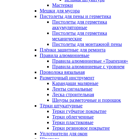
Мастерки
Мешки для мусора
Пистолеты для пены и герметика
Пистолеты для герметика
аккумуляторные
Пистолеты для герметика
механические
Пистолеты для монтажной пены
Плёнки защитные для ремонта
Правила алюминиевые
Правила алюминиевые «Трапеция»
Правила алюминиевые с уровнем
Проволока вязальная
Разметочный инструмент
Карандаши малярные
Ленты сигнальные
Леска строительная
Шнуры разметочные и порошок
Тёрки штукатурные
Терки губчатое покрытие
Терки облегченные
Терки пластиковые
Терки резиновое покрытие
Уплотнители для окон