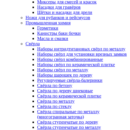
Миксеры для смесей и красок
Насадки для гравёров
Щётки и насадки для дрели
Ножи для рубанков и рейсмусов
Промышленная химия
Герметики
Канистры баки бочки
Масла и смазки
Свёрла
Наборы нитридтитановых свёрл по металлу
Наборы свёрл для установки врезных замков
Наборы свёрл комбинированные
Наборы свёрл по керамической плитке
Наборы свёрл по металлу
Наборы шарошек по дереву
Регулируемые свёрла-балеринки
Свёрла по бетону
Свёрла по дереву шнековые
Свёрла по керамической плитке
Свёрла по металлу
Свёрла по стеклу
Свёрла спиральные по металлу
(многогранная заточка)
Свёрла ступенчатые по дереву
Свёрла ступенчатые по металлу