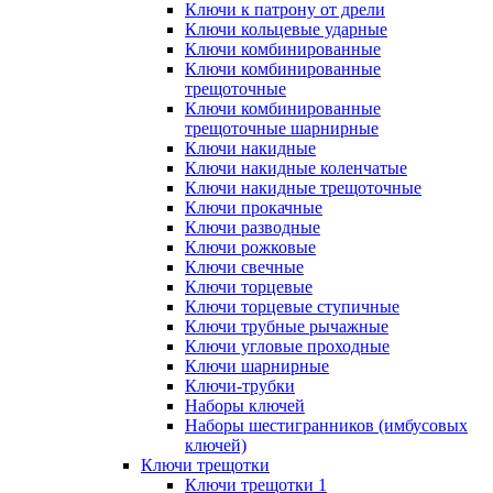
Ключи к патрону от дрели
Ключи кольцевые ударные
Ключи комбинированные
Ключи комбинированные
трещоточные
Ключи комбинированные
трещоточные шарнирные
Ключи накидные
Ключи накидные коленчатые
Ключи накидные трещоточные
Ключи прокачные
Ключи разводные
Ключи рожковые
Ключи свечные
Ключи торцевые
Ключи торцевые ступичные
Ключи трубные рычажные
Ключи угловые проходные
Ключи шарнирные
Ключи-трубки
Наборы ключей
Наборы шестигранников (имбусовых
ключей)
Ключи трещотки
Ключи трещотки 1