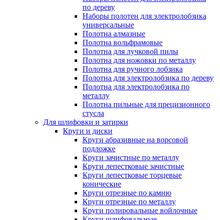
по дереву
Наборы полотен для электролобзика
универсальные
Полотна алмазные
Полотна вольфрамовые
Полотна для лучковой пилы
Полотна для ножовки по металлу
Полотна для ручного лобзика
Полотна для электролобзика по дереву
Полотна для электролобзика по
металлу
Полотна пильные для прецизионного
стусла
Для шлифовки и затирки
Круги и диски
Круги абразивные на ворсовой
подложке
Круги зачистные по металлу
Круги лепестковые зачистные
Круги лепестковые торцевые
конические
Круги отрезные по камню
Круги отрезные по металлу
Круги полировальные войлочные
Круги шлифовальные