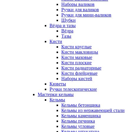
Наборы валиков
Ручки для валиков
Ручки для мини-валиков
Шубки
Вёдра и тазы
Вёдра
Тазы
Кисти
Кисти круглые
Кисти макловицы
Кисти маховые
Кисти плоские
Кисти радиаторные
Кисти флейцевые
Наборы кистей
Кюветы
Ручки телескопические
Мастерки кельмы
Кельмы
Кельмы бетонщика
Кельмы из нержавеющей стали
Кельмы каменщика
Кельмы печника
Кельмы угловые
Кельмы штукатура