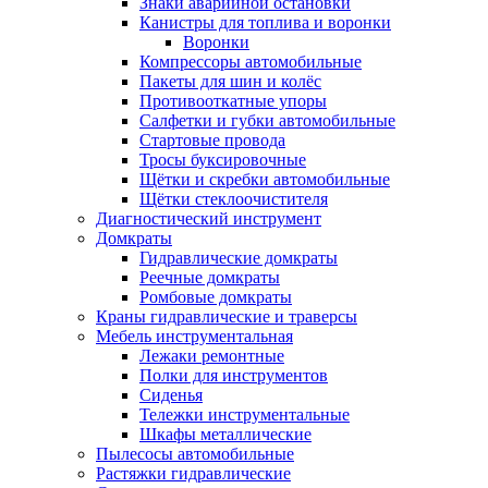
Знаки аварийной остановки
Канистры для топлива и воронки
Воронки
Компрессоры автомобильные
Пакеты для шин и колёс
Противооткатные упоры
Салфетки и губки автомобильные
Стартовые провода
Тросы буксировочные
Щётки и скребки автомобильные
Щётки стеклоочистителя
Диагностический инструмент
Домкраты
Гидравлические домкраты
Реечные домкраты
Ромбовые домкраты
Краны гидравлические и траверсы
Мебель инструментальная
Лежаки ремонтные
Полки для инструментов
Сиденья
Тележки инструментальные
Шкафы металлические
Пылесосы автомобильные
Растяжки гидравлические