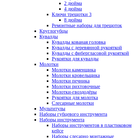
2 дюйма
4 дюйма
Ключи трещотки 3
8 дюйма
Ремонтные наборы для трещоток
Круглогубцы
Кувалды
Кувалды кованая головка
Кувалды с деревянной рукояткой
Кувалды с фибергласовой рукояткой
Рукоятки для кувалды
Молотки
Молотки каменщика
Молотки кровельщика
Молотки печника
Молотки рихтовочные
Молотки-гвоздодёры
Рукоятки для молотка
Слесарные молотки
Мультитулы
Наборы губцевого инструмента
Наборы инструмента
Наборы инструментов в пластиковом
кейсе
Наборы слесарно монтажные