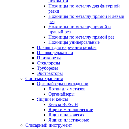
покрытий
Ножницы по металлу для фигурной
резки
Ножницы по металлу прямой и левый
рез
Ножницы по металлу прямой и
правый рез
Ножницы по металлу прямой рез
Ножницы универсальные
Плашки для нарезания резьбы
Плашкодержатели
Плиткорезы
Стеклорезы
Труборезы
Экстракторы
Системы хранения
Органайзеры и вкладыши
Лотки для метизов
Органайзеры
Ящики и кейсы
Кейсы BOSCH
Ящики металлические
Ящики на колесах
Ящики пластиковые
Слесарный инструмент