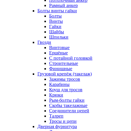
Потолочный анкер
Рамный анкер
Болты винты гайки
Болты
Винты
Гайки
Шайбы
Шпильки
Гвозди
Винтовые
Ершёные
С потайной головкой
Строительные
Финишные
Грузовой крепёж (такелаж)
Зажимы тросов
Карабины
Коуш для тросов
Крюки
Рым-болты гайки
Скобы такелажные
Соединители цепей
Талреп
Тросы и цепи
Дверная фурнитура