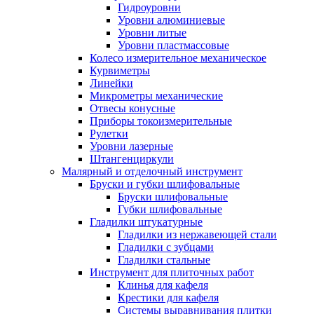
Гидроуровни
Уровни алюминиевые
Уровни литые
Уровни пластмассовые
Колесо измерительное механическое
Курвиметры
Линейки
Микрометры механические
Отвесы конусные
Приборы токоизмерительные
Рулетки
Уровни лазерные
Штангенциркули
Малярный и отделочный инструмент
Бруски и губки шлифовальные
Бруски шлифовальные
Губки шлифовальные
Гладилки штукатурные
Гладилки из нержавеющей стали
Гладилки с зубцами
Гладилки стальные
Инструмент для плиточных работ
Клинья для кафеля
Крестики для кафеля
Системы выравнивания плитки