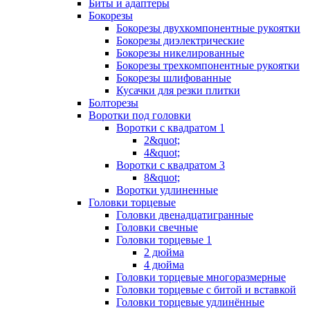
Биты и адаптеры
Бокорезы
Бокорезы двухкомпонентные рукоятки
Бокорезы диэлектрические
Бокорезы никелированные
Бокорезы трехкомпонентные рукоятки
Бокорезы шлифованные
Кусачки для резки плитки
Болторезы
Воротки под головки
Воротки с квадратом 1
2&quot;
4&quot;
Воротки с квадратом 3
8&quot;
Воротки удлиненные
Головки торцевые
Головки двенадцатигранные
Головки свечные
Головки торцевые 1
2 дюйма
4 дюйма
Головки торцевые многоразмерные
Головки торцевые с битой и вставкой
Головки торцевые удлинённые