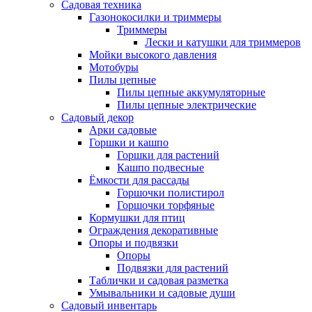
Садовая техника
Газонокосилки и триммеры
Триммеры
Лески и катушки для триммеров
Мойки высокого давления
Мотобуры
Пилы цепные
Пилы цепные аккумуляторные
Пилы цепные электрические
Садовый декор
Арки садовые
Горшки и кашпо
Горшки для растений
Кашпо подвесные
Ёмкости для рассады
Горшочки полистирол
Горшочки торфяные
Кормушки для птиц
Ограждения декоративные
Опоры и подвязки
Опоры
Подвязки для растений
Таблички и садовая разметка
Умывальники и садовые души
Садовый инвентарь