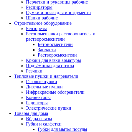
Перчатки и рукавицы рабочие
Респираторы
Сумки и пояса для инструмента
Шапки рабочие
Строительное оборудование
Бензорезы
Бетономешалки растворонасосы и
растворосмесители
Бетоносмесители
Запчасти
Растворосмесители
Крюки для вязки арматуры
Подъёмники для стекла
Резчики
Тепловые пушки и нагреватели
Газовые пушки
Дизельные пушки
Инфракрасные обогреватели
Конвекторы
Радиаторы
Электрические пушки
Товары для дома
Вёдра и тазы
Губки и салфетки
Губки для мытья посуды