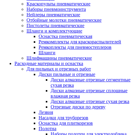
Краскопульты пневматические
Наборы пневмоинструмента
Нейлеры пневматические
Отбойные молотки пневматические
Пистолеты пневматические
Шланги и комплектующие
Оснастка пневматическая
Ремкомплекты для краскораспылителей
Ремкоплекты для пневмостеплеров
Шланги
Шлифмашины пневматические
Расходные материалы и оснастка
Для пильных и отрезных работ
Диски пильные и отрезные
Диски алмазные отрезные сегментные
сухая резка
Диски алмазные отрезные сплошные
влажная резка
Диски алмазные отрезные сухая резка
Отрезные диски по дереву
Лезвия
Насадки для труборезов
Оснастка для плиткорезов
Полотна
Наборы полотен для электролобзика