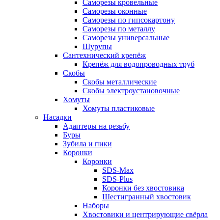
Саморезы кровельные
Саморезы оконные
Саморезы по гипсокартону
Саморезы по металлу
Саморезы универсальные
Шурупы
Сантехнический крепёж
Крепёж для водопроводных труб
Скобы
Скобы металлические
Скобы электроустановочные
Хомуты
Хомуты пластиковые
Насадки
Адаптеры на резьбу
Буры
Зубила и пики
Коронки
Коронки
SDS-Max
SDS-Plus
Коронки без хвостовика
Шестигранный хвостовик
Наборы
Хвостовики и центрирующие свёрла