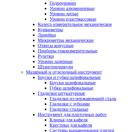
Гидроуровни
Уровни алюминиевые
Уровни литые
Уровни пластмассовые
Колесо измерительное механическое
Курвиметры
Линейки
Микрометры механические
Отвесы конусные
Приборы токоизмерительные
Рулетки
Уровни лазерные
Штангенциркули
Малярный и отделочный инструмент
Бруски и губки шлифовальные
Бруски шлифовальные
Губки шлифовальные
Гладилки штукатурные
Гладилки из нержавеющей стали
Гладилки с зубцами
Гладилки стальные
Инструмент для плиточных работ
Клинья для кафеля
Крестики для кафеля
Системы выравнивания плитки