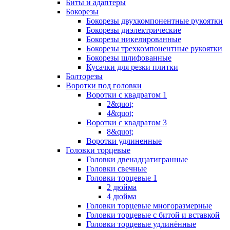
Биты и адаптеры
Бокорезы
Бокорезы двухкомпонентные рукоятки
Бокорезы диэлектрические
Бокорезы никелированные
Бокорезы трехкомпонентные рукоятки
Бокорезы шлифованные
Кусачки для резки плитки
Болторезы
Воротки под головки
Воротки с квадратом 1
2&quot;
4&quot;
Воротки с квадратом 3
8&quot;
Воротки удлиненные
Головки торцевые
Головки двенадцатигранные
Головки свечные
Головки торцевые 1
2 дюйма
4 дюйма
Головки торцевые многоразмерные
Головки торцевые с битой и вставкой
Головки торцевые удлинённые