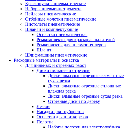
Краскопульты пневматические
Наборы пневмоинструмента
Нейлеры пневматические
Отбойные молотки пневматические
Пистолеты пневматические
Шланги и комплектующие
Оснастка пневматическая
Ремкомплекты для краскораспылителей
Ремкоплекты для пневмостеплеров
Шланги
Шлифмашины пневматические
Расходные материалы и оснастка
Для пильных и отрезных работ
Диски пильные и отрезные
Диски алмазные отрезные сегментные
сухая резка
Диски алмазные отрезные сплошные
влажная резка
Диски алмазные отрезные сухая резка
Отрезные диски по дереву
Лезвия
Насадки для труборезов
Оснастка для плиткорезов
Полотна
Наборы полотен для электролобзика