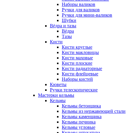
Наборы валиков
Ручки для валиков
Ручки для мини-валиков
Шубки
Вёдра и тазы
Вёдра
Тазы
Кисти
Кисти круглые
Кисти макловицы
Кисти маховые
Кисти плоские
Кисти радиаторные
Кисти флейцевые
Наборы кистей
Кюветы
Ручки телескопические
Мастерки кельмы
Кельмы
Кельмы бетонщика
Кельмы из нержавеющей стали
Кельмы каменщика
Кельмы печника
Кельмы угловые
Кельмы штукатура