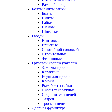
Потолочный анкер
Рамный анкер
Болты винты гайки
Болты
Винты
Гайки
Шайбы
Шпильки
Гвозди
Винтовые
Ершёные
С потайной головкой
Строительные
Финишные
Грузовой крепёж (такелаж)
Зажимы тросов
Карабины
Коуш для тросов
Крюки
Рым-болты гайки
Скобы такелажные
Соединители цепей
Талреп
Тросы и цепи
Дверная фурнитура