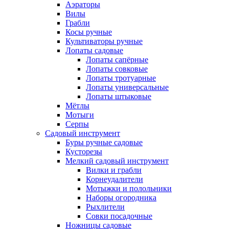
Аэраторы
Вилы
Грабли
Косы ручные
Культиваторы ручные
Лопаты садовые
Лопаты сапёрные
Лопаты совковые
Лопаты тротуарные
Лопаты универсальные
Лопаты штыковые
Мётлы
Мотыги
Серпы
Садовый инструмент
Буры ручные садовые
Кусторезы
Мелкий садовый инструмент
Вилки и грабли
Корнеудалители
Мотыжки и полольники
Наборы огородника
Рыхлители
Совки посадочные
Ножницы садовые