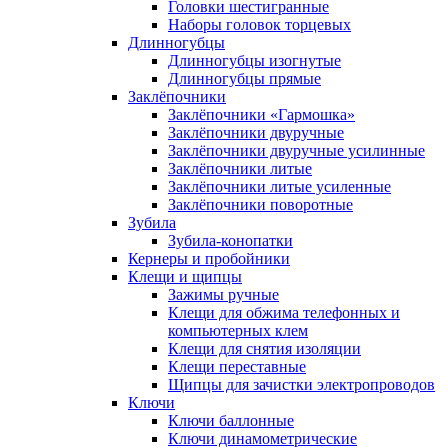
Головки шестигранные
Наборы головок торцевых
Длинногубцы
Длинногубцы изогнутые
Длинногубцы прямые
Заклёпочники
Заклёпочники «Гармошка»
Заклёпочники двуручные
Заклёпочники двуручные усилинные
Заклёпочники литые
Заклёпочники литые усиленные
Заклёпочники поворотные
Зубила
Зубила-конопатки
Кернеры и пробойники
Клещи и щипцы
Зажимы ручные
Клещи для обжима телефонных и
компьютерных клем
Клещи для снятия изоляции
Клещи переставные
Щипцы для зачистки электропроводов
Ключи
Ключи баллонные
Ключи динамометрические