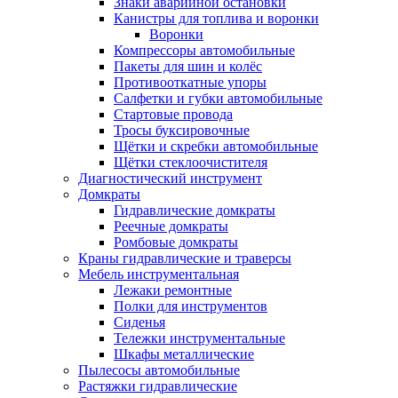
Знаки аварийной остановки
Канистры для топлива и воронки
Воронки
Компрессоры автомобильные
Пакеты для шин и колёс
Противооткатные упоры
Салфетки и губки автомобильные
Стартовые провода
Тросы буксировочные
Щётки и скребки автомобильные
Щётки стеклоочистителя
Диагностический инструмент
Домкраты
Гидравлические домкраты
Реечные домкраты
Ромбовые домкраты
Краны гидравлические и траверсы
Мебель инструментальная
Лежаки ремонтные
Полки для инструментов
Сиденья
Тележки инструментальные
Шкафы металлические
Пылесосы автомобильные
Растяжки гидравлические