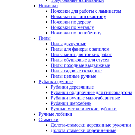
Треугольные напильники
Ножовки
Ножовки для работы с ламинатом
Ножовки по гипсокартону
Ножовки по дереву
Ножовки по металлу
Ножовки по пенобетону
Пилы
Пилы двуручные
Пилы для фанеры с запилом
Пилы мини для тонких работ
Пилы обушковые для стусел
Пилы походные выдвижные
Пилы садовые складные
Пилы цепные ручные
Рубанки ручные
Рубанки деревянные
Рубанки обдирочные для гипсокартона
Рубанки ручные малогабаритные
Рубанки-шерхебель
Ручные металлические рубанки
Ручные лобзики
Стамески
Долота-стамески деревянные рукоятки
Долота-стамески обрезиненные