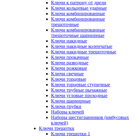
Ключи к патрону от дрели
Ключи кольцевые ударные
Ключи комбинированные
Ключи комбинированные
трещоточные
Ключи комбинированные
трещоточные шарнирные
Ключи накидные
Ключи накидные коленчатые
Ключи накидные трещоточные
Ключи прокачные
Ключи разводные
Ключи рожковые
Ключи свечные
Ключи торцевые
Ключи торцевые ступичные
Ключи трубные рычажные
Ключи угловые проходные
Ключи шарнирные
Ключи-трубки
Наборы ключей
Наборы шестигранников (имбусовых
ключей)
Ключи трещотки
Ключи трещотки 1