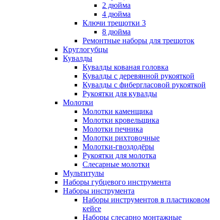
2 дюйма
4 дюйма
Ключи трещотки 3
8 дюйма
Ремонтные наборы для трещоток
Круглогубцы
Кувалды
Кувалды кованая головка
Кувалды с деревянной рукояткой
Кувалды с фибергласовой рукояткой
Рукоятки для кувалды
Молотки
Молотки каменщика
Молотки кровельщика
Молотки печника
Молотки рихтовочные
Молотки-гвоздодёры
Рукоятки для молотка
Слесарные молотки
Мультитулы
Наборы губцевого инструмента
Наборы инструмента
Наборы инструментов в пластиковом
кейсе
Наборы слесарно монтажные