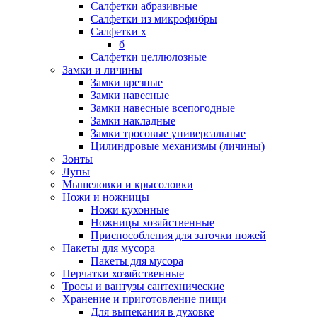
Салфетки абразивные
Салфетки из микрофибры
Салфетки х
б
Салфетки целлюлозные
Замки и личины
Замки врезные
Замки навесные
Замки навесные всепогодные
Замки накладные
Замки тросовые универсальные
Цилиндровые механизмы (личины)
Зонты
Лупы
Мышеловки и крысоловки
Ножи и ножницы
Ножи кухонные
Ножницы хозяйственные
Приспособления для заточки ножей
Пакеты для мусора
Пакеты для мусора
Перчатки хозяйственные
Тросы и вантузы сантехнические
Хранение и приготовление пищи
Для выпекания в духовке