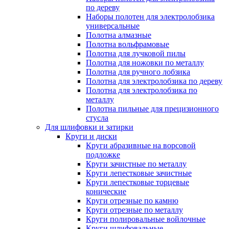
по дереву
Наборы полотен для электролобзика
универсальные
Полотна алмазные
Полотна вольфрамовые
Полотна для лучковой пилы
Полотна для ножовки по металлу
Полотна для ручного лобзика
Полотна для электролобзика по дереву
Полотна для электролобзика по
металлу
Полотна пильные для прецизионного
стусла
Для шлифовки и затирки
Круги и диски
Круги абразивные на ворсовой
подложке
Круги зачистные по металлу
Круги лепестковые зачистные
Круги лепестковые торцевые
конические
Круги отрезные по камню
Круги отрезные по металлу
Круги полировальные войлочные
Круги шлифовальные