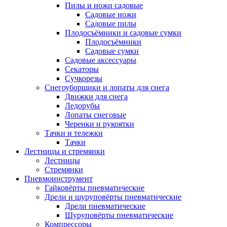
Пилы и ножи садовые
Садовые ножи
Садовые пилы
Плодосъёмники и садовые сумки
Плодосъёмники
Садовые сумки
Садовые аксессуары
Секаторы
Сучкорезы
Снегоуборщики и лопаты для снега
Движки для снега
Ледорубы
Лопаты снеговые
Черенки и рукоятки
Тачки и тележки
Тачки
Лестницы и стремянки
Лестницы
Стремянки
Пневмоинструмент
Гайковёрты пневматические
Дрели и шуруповёрты пневматические
Дрели пневматические
Шуруповёрты пневматические
Компрессоры