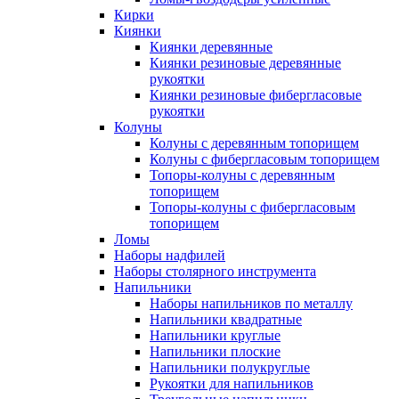
Кирки
Киянки
Киянки деревянные
Киянки резиновые деревянные
рукоятки
Киянки резиновые фибергласовые
рукоятки
Колуны
Колуны с деревянным топорищем
Колуны с фибергласовым топорищем
Топоры-колуны с деревянным
топорищем
Топоры-колуны с фибергласовым
топорищем
Ломы
Наборы надфилей
Наборы столярного инструмента
Напильники
Наборы напильников по металлу
Напильники квадратные
Напильники круглые
Напильники плоские
Напильники полукруглые
Рукоятки для напильников