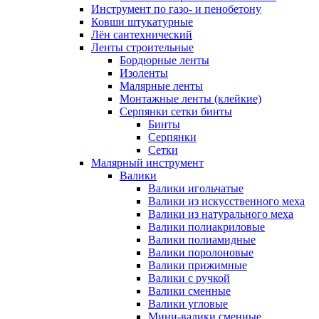
Инструмент по газо- и пенобетону
Ковши штукатурные
Лён сантехнический
Ленты строительные
Бордюрные ленты
Изоленты
Малярные ленты
Монтажные ленты (клейкие)
Серпянки сетки бинты
Бинты
Серпянки
Сетки
Малярный инструмент
Валики
Валики игольчатые
Валики из искусственного меха
Валики из натурального меха
Валики полиакриловые
Валики полиамидные
Валики поролоновые
Валики прижимные
Валики с ручкой
Валики сменные
Валики угловые
Мини-валики сменные