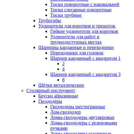
Тиски поворотные с наковальней
Тиски слесарные поворотные
Тиски трубные
Трубогибы
Удлинители для воротков и трещоток
Гибкие удлинители для воротков
Удлинители для работ в
труднодоступных местах
Шарниры карданные и переходники
Переходники для головок
Шарнир карданный с квадратом 1
2
4
Шарнир карданный с квадратом 3
8
Щётки металлические
Столярный инструмент
Бруски абразивные
Гвоздодёры
Гвоздодеры шестигранные
Лом-гвоздодер
Ломы-гвоздодеры двутавровые
Ломы-гвоздодеры с резиновыми
ручками
Ломы-гвоздодеры усиленные