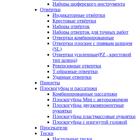
Наборы шоферского инструмента
Отвёртки
Индикаторные отвёртки
Крестовые отвёртки
Наборы отвёрток
Наборы отверток для точных работ
Отвертки комбинированные
Отвертки плоские с прямым шлицем
(SL)
Отвертки усиленные(PZ - крестовой
тип шлица)
Реверсивные отвертки
Т-образные отвертки
Ударные отвертки
Пинцеты
Плоскогубцы и пассатижи
Комбинированные пассатижи
Плоскогубцы Mini с авторазжимом
Плоскогубцы двухкомпонентные
рукоятки
Плоскогубцы пластмассовые рукоятки
Плоскогубцы с изогнутой головой
Просекатели
Тиски
Настольные тиски