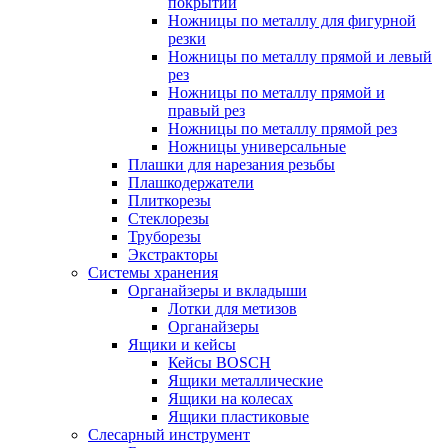
покрытий
Ножницы по металлу для фигурной
резки
Ножницы по металлу прямой и левый
рез
Ножницы по металлу прямой и
правый рез
Ножницы по металлу прямой рез
Ножницы универсальные
Плашки для нарезания резьбы
Плашкодержатели
Плиткорезы
Стеклорезы
Труборезы
Экстракторы
Системы хранения
Органайзеры и вкладыши
Лотки для метизов
Органайзеры
Ящики и кейсы
Кейсы BOSCH
Ящики металлические
Ящики на колесах
Ящики пластиковые
Слесарный инструмент