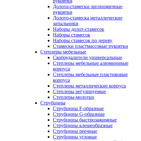
рукоятки
Долота-стамески эргономичные
рукоятки
Долото-стамеска металлические
затыльники
Наборы долот-стамесок
Наборы стамесок
Наборы стамесок по дереву
Стамески пластмассовые рукоятки
Степлеры мебельные
Скобоудалители универсальные
Степлеры мебельные алюминивые
корпуса
Степлеры мебельные пластиковые
корпуса
Степлеры металлические корпуса
Степлеры регулируемые
Степлеры-молотки
Струбцины
Струбцины F-образные
Струбцины G-образные
Струбцины быстрозажимные
Струбцины клещеобразные
Струбцины реечные
Струбцины угловые