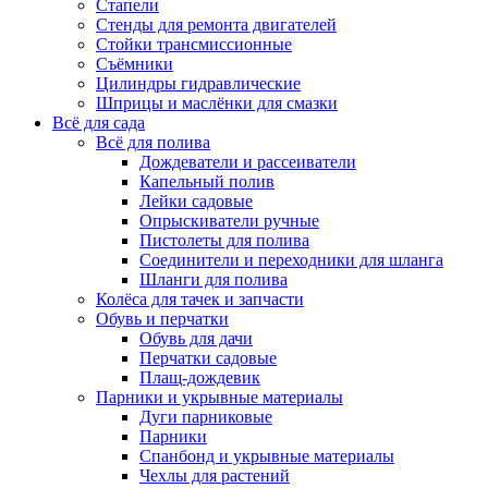
Стапели
Стенды для ремонта двигателей
Стойки трансмиссионные
Съёмники
Цилиндры гидравлические
Шприцы и маслёнки для смазки
Всё для сада
Всё для полива
Дождеватели и рассеиватели
Капельный полив
Лейки садовые
Опрыскиватели ручные
Пистолеты для полива
Соединители и переходники для шланга
Шланги для полива
Колёса для тачек и запчасти
Обувь и перчатки
Обувь для дачи
Перчатки садовые
Плащ-дождевик
Парники и укрывные материалы
Дуги парниковые
Парники
Спанбонд и укрывные материалы
Чехлы для растений