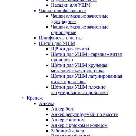
Насадки для УШМ
Чашки шлифовальные
Чашки алмазные зачистные
двухрядные
Чашки алмазные зачистные
однорядные
Шлифлисты и ленты
Щётки для УШМ
Щётки для точила
Щетки для УШМ «тарелка» витая
проволока
Щетки для УШМ крученая
металлическая проволока
Щетки для УШМ латунированная
витая проволока
Щетки для УШМ плоские
латунированная проволока
Крепёж
Анкера
Анкер болт
Анкер регулируемый по высоте
Анкер с клином
Анкер с крюком и кольцом
Забивной анкер