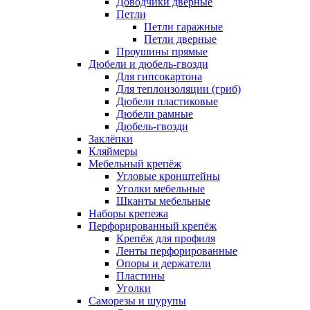
Доводчики дверные
Петли
Петли гаражные
Петли дверные
Проушины прямые
Дюбели и дюбель-гвозди
Для гипсокартона
Для теплоизоляции (гриб)
Дюбели пластиковые
Дюбели рамные
Дюбель-гвозди
Заклёпки
Кляймеры
Мебельный крепёж
Угловые кронштейны
Уголки мебельные
Шканты мебельные
Наборы крепежа
Перфорированный крепёж
Крепёж для профиля
Ленты перфорированные
Опоры и держатели
Пластины
Уголки
Саморезы и шурупы