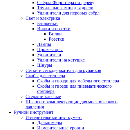
Свёрла Форстнера по дереву
Точильные камни для дрели
Удлинители для перовых свёрл
Свет и электрика
Батарейки
Вилки и розетки
Вилки
Розетки
Лампы
Прожекторы
Удлинители
Удлинители на катушке
Шнуры
Сетки и сеткодержатели для рубанков
Скобы для степлера
Скобы и гвозди для мебельного степлера
Скобы и гвозди для пневматического
степлера
Стержни клеевые
Шланги и комплектующие для моек высокого
давления
Ручной инструмент
Измерительный инструмент
Дальномеры
Измерительные уровни