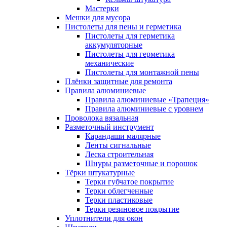
Мастерки
Мешки для мусора
Пистолеты для пены и герметика
Пистолеты для герметика
аккумуляторные
Пистолеты для герметика
механические
Пистолеты для монтажной пены
Плёнки защитные для ремонта
Правила алюминиевые
Правила алюминиевые «Трапеция»
Правила алюминиевые с уровнем
Проволока вязальная
Разметочный инструмент
Карандаши малярные
Ленты сигнальные
Леска строительная
Шнуры разметочные и порошок
Тёрки штукатурные
Терки губчатое покрытие
Терки облегченные
Терки пластиковые
Терки резиновое покрытие
Уплотнители для окон