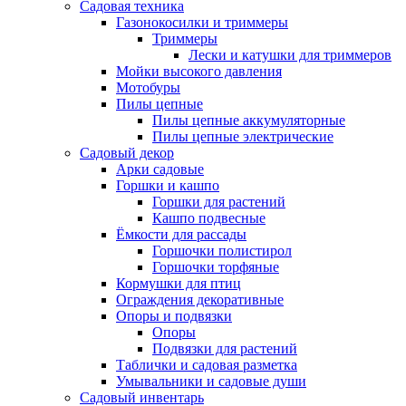
Садовая техника
Газонокосилки и триммеры
Триммеры
Лески и катушки для триммеров
Мойки высокого давления
Мотобуры
Пилы цепные
Пилы цепные аккумуляторные
Пилы цепные электрические
Садовый декор
Арки садовые
Горшки и кашпо
Горшки для растений
Кашпо подвесные
Ёмкости для рассады
Горшочки полистирол
Горшочки торфяные
Кормушки для птиц
Ограждения декоративные
Опоры и подвязки
Опоры
Подвязки для растений
Таблички и садовая разметка
Умывальники и садовые души
Садовый инвентарь