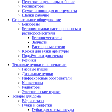
Перчатки и рукавицы рабочие
Респираторы
Сумки и пояса для инструмента
Шапки рабочие
Строительное оборудование
Бензорезы
Бетономешалки растворонасосы и
растворосмесители
Бетоносмесители
Запчасти
Растворосмесители
Крюки для вязки арматуры
Подъёмники для стекла
Резчики
Тепловые пушки и нагреватели
Газовые пушки
Дизельные пушки
Инфракрасные обогреватели
Конвекторы
Радиаторы
Электрические пушки
Товары для дома
Вёдра и тазы
Губки и салфетки
Губки для мытья посуды