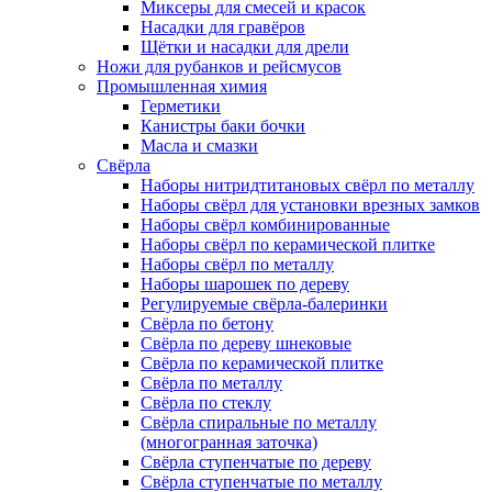
Миксеры для смесей и красок
Насадки для гравёров
Щётки и насадки для дрели
Ножи для рубанков и рейсмусов
Промышленная химия
Герметики
Канистры баки бочки
Масла и смазки
Свёрла
Наборы нитридтитановых свёрл по металлу
Наборы свёрл для установки врезных замков
Наборы свёрл комбинированные
Наборы свёрл по керамической плитке
Наборы свёрл по металлу
Наборы шарошек по дереву
Регулируемые свёрла-балеринки
Свёрла по бетону
Свёрла по дереву шнековые
Свёрла по керамической плитке
Свёрла по металлу
Свёрла по стеклу
Свёрла спиральные по металлу
(многогранная заточка)
Свёрла ступенчатые по дереву
Свёрла ступенчатые по металлу