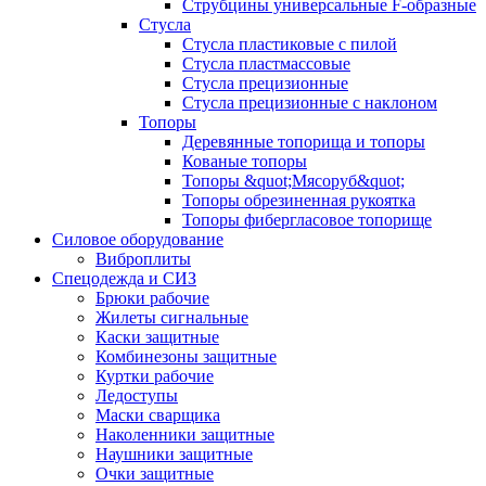
Струбцины универсальные F-образные
Стусла
Стусла пластиковые с пилой
Стусла пластмассовые
Стусла прецизионные
Стусла прецизионные с наклоном
Топоры
Деревянные топорища и топоры
Кованые топоры
Топоры &quot;Мясоруб&quot;
Топоры обрезиненная рукоятка
Топоры фибергласовое топорище
Силовое оборудование
Виброплиты
Спецодежда и СИЗ
Брюки рабочие
Жилеты сигнальные
Каски защитные
Комбинезоны защитные
Куртки рабочие
Ледоступы
Маски сварщика
Наколенники защитные
Наушники защитные
Очки защитные