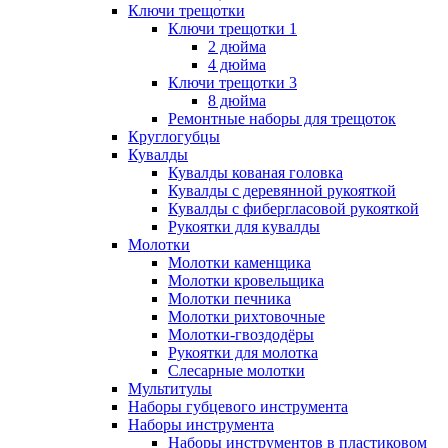
Ключи трещотки
Ключи трещотки 1
2 дюйма
4 дюйма
Ключи трещотки 3
8 дюйма
Ремонтные наборы для трещоток
Круглогубцы
Кувалды
Кувалды кованая головка
Кувалды с деревянной рукояткой
Кувалды с фибергласовой рукояткой
Рукоятки для кувалды
Молотки
Молотки каменщика
Молотки кровельщика
Молотки печника
Молотки рихтовочные
Молотки-гвоздодёры
Рукоятки для молотка
Слесарные молотки
Мультитулы
Наборы губцевого инструмента
Наборы инструмента
Наборы инструментов в пластиковом