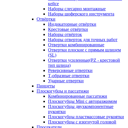
кейсе
Наборы слесарно монтажные
Наборы шоферского инструмента
Отвёртки
Индикаторные отвёртки
Крестовые отвёртки
Наборы отвёрток
Наборы отверток для точных работ
Отвертки комбинированные
Отвертки плоские с прямым шлицем
(SL)
Отвертки усиленные(PZ - крестовой
тип шлица)
Реверсивные отвертки
Т-образные отвертки
Ударные отвертки
Пинцеты
Плоскогубцы и пассатижи
Комбинированные пассатижи
Плоскогубцы Mini с авторазжимом
Плоскогубцы двухкомпонентные
рукоятки
Плоскогубцы пластмассовые рукоятки
Плоскогубцы с изогнутой головой
Просекатели