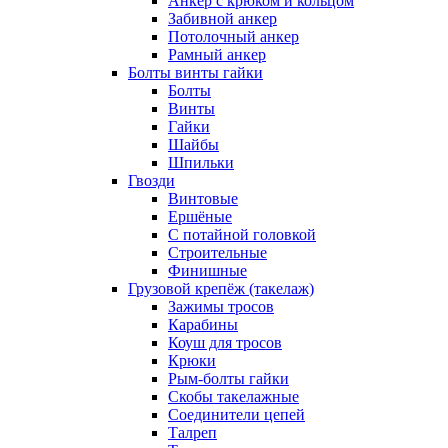
Анкер с крюком и кольцом
Забивной анкер
Потолочный анкер
Рамный анкер
Болты винты гайки
Болты
Винты
Гайки
Шайбы
Шпильки
Гвозди
Винтовые
Ершёные
С потайной головкой
Строительные
Финишные
Грузовой крепёж (такелаж)
Зажимы тросов
Карабины
Коуш для тросов
Крюки
Рым-болты гайки
Скобы такелажные
Соединители цепей
Талреп