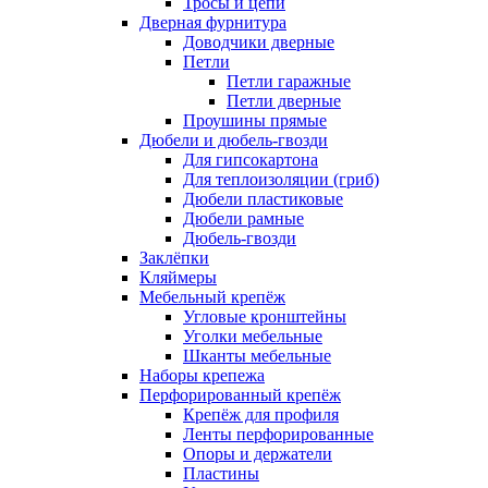
Тросы и цепи
Дверная фурнитура
Доводчики дверные
Петли
Петли гаражные
Петли дверные
Проушины прямые
Дюбели и дюбель-гвозди
Для гипсокартона
Для теплоизоляции (гриб)
Дюбели пластиковые
Дюбели рамные
Дюбель-гвозди
Заклёпки
Кляймеры
Мебельный крепёж
Угловые кронштейны
Уголки мебельные
Шканты мебельные
Наборы крепежа
Перфорированный крепёж
Крепёж для профиля
Ленты перфорированные
Опоры и держатели
Пластины