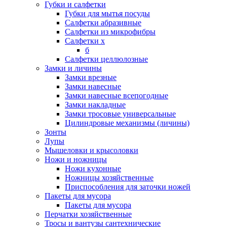
Губки и салфетки
Губки для мытья посуды
Салфетки абразивные
Салфетки из микрофибры
Салфетки х
б
Салфетки целлюлозные
Замки и личины
Замки врезные
Замки навесные
Замки навесные всепогодные
Замки накладные
Замки тросовые универсальные
Цилиндровые механизмы (личины)
Зонты
Лупы
Мышеловки и крысоловки
Ножи и ножницы
Ножи кухонные
Ножницы хозяйственные
Приспособления для заточки ножей
Пакеты для мусора
Пакеты для мусора
Перчатки хозяйственные
Тросы и вантузы сантехнические