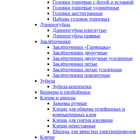
Головки торцевые с битой и вставкой
Головки торцевые удлинённые
Головки шестигранные
Наборы головок торцевых
Длинногубцы
Длинногубцы изогнутые
Длинногубцы прямые
Заклёпочники
Заклёпочники «Гармошка»
Заклёпочники двуручные
Заклёпочники двуручные усилинные
Заклёпочники литые
Заклёпочники литые усиленные
Заклёпочники поворотные
Зубила
Зубила-конопатки
Кернеры и пробойники
Клещи и щипцы
Зажимы ручные
Клещи для обжима телефонных и
компьютерных клем
Клещи для снятия изоляции
Клещи переставные
Щипцы для зачистки электропроводов
Ключи