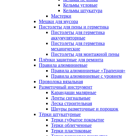
Кельмы угловые
Кельмы штукатура
Мастерки
Мешки для мусора
Пистолеты для пены и герметика
Пистолеты для герметика
аккумуляторные
Пистолеты для герметика
механические
Пистолеты для монтажной пены
Плёнки защитные для ремонта
Правила алюминиевые
Правила алюминиевые «Трапеция»
Правила алюминиевые с уровнем
Проволока вязальная
Разметочный инструмент
Карандаши малярные
Ленты сигнальные
Леска строительная
Шнуры разметочные и порошок
Тёрки штукатурные
Терки губчатое покрытие
Терки облегченные
Терки пластиковые