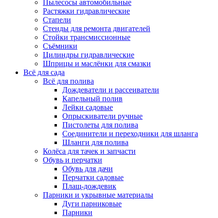
Пылесосы автомобильные
Растяжки гидравлические
Стапели
Стенды для ремонта двигателей
Стойки трансмиссионные
Съёмники
Цилиндры гидравлические
Шприцы и маслёнки для смазки
Всё для сада
Всё для полива
Дождеватели и рассеиватели
Капельный полив
Лейки садовые
Опрыскиватели ручные
Пистолеты для полива
Соединители и переходники для шланга
Шланги для полива
Колёса для тачек и запчасти
Обувь и перчатки
Обувь для дачи
Перчатки садовые
Плащ-дождевик
Парники и укрывные материалы
Дуги парниковые
Парники