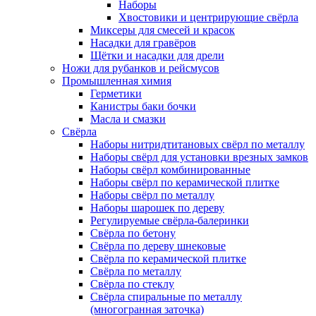
Наборы
Хвостовики и центрирующие свёрла
Миксеры для смесей и красок
Насадки для гравёров
Щётки и насадки для дрели
Ножи для рубанков и рейсмусов
Промышленная химия
Герметики
Канистры баки бочки
Масла и смазки
Свёрла
Наборы нитридтитановых свёрл по металлу
Наборы свёрл для установки врезных замков
Наборы свёрл комбинированные
Наборы свёрл по керамической плитке
Наборы свёрл по металлу
Наборы шарошек по дереву
Регулируемые свёрла-балеринки
Свёрла по бетону
Свёрла по дереву шнековые
Свёрла по керамической плитке
Свёрла по металлу
Свёрла по стеклу
Свёрла спиральные по металлу
(многогранная заточка)