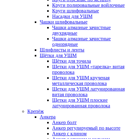
Круги полировальные войлочные
Круги шлифовальные
Насадки для УШМ
Чашки шлифовальные
Чашки алмазные зачистные
двухрядные
Чашки алмазные зачистные
однорядные
Шлифлисты и ленты
Щётки для УШМ
Щётки для точила
Щетки для УШМ «тарелка» витая
проволока
Щетки для УШМ крученая
металлическая проволока
Щетки для УШМ латунированная
витая проволока
Щетки для УШМ плоские
латунированная проволока
Крепёж
Анкера
Анкер болт
Анкер регулируемый по высоте
Анкер с клином