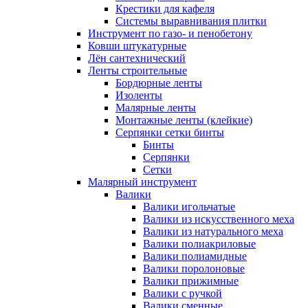
Крестики для кафеля
Системы выравнивания плитки
Инструмент по газо- и пенобетону
Ковши штукатурные
Лён сантехнический
Ленты строительные
Бордюрные ленты
Изоленты
Малярные ленты
Монтажные ленты (клейкие)
Серпянки сетки бинты
Бинты
Серпянки
Сетки
Малярный инструмент
Валики
Валики игольчатые
Валики из искусственного меха
Валики из натурального меха
Валики полиакриловые
Валики полиамидные
Валики поролоновые
Валики прижимные
Валики с ручкой
Валики сменные