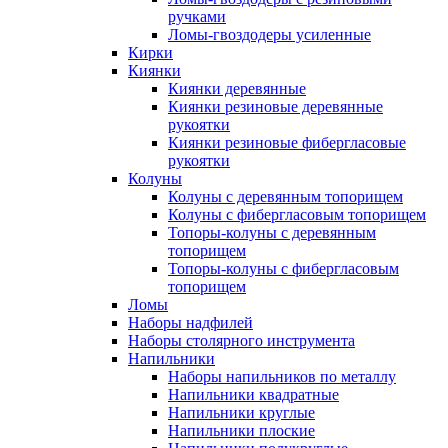
ручками
Ломы-гвоздодеры усиленные
Кирки
Киянки
Киянки деревянные
Киянки резиновые деревянные
рукоятки
Киянки резиновые фибергласовые
рукоятки
Колуны
Колуны с деревянным топорищем
Колуны с фибергласовым топорищем
Топоры-колуны с деревянным
топорищем
Топоры-колуны с фибергласовым
топорищем
Ломы
Наборы надфилей
Наборы столярного инструмента
Напильники
Наборы напильников по металлу
Напильники квадратные
Напильники круглые
Напильники плоские