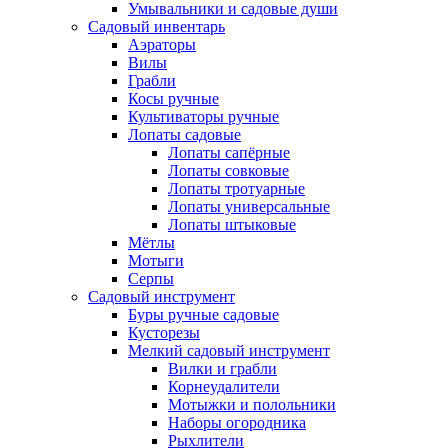
Умывальники и садовые души
Садовый инвентарь
Аэраторы
Вилы
Грабли
Косы ручные
Культиваторы ручные
Лопаты садовые
Лопаты сапёрные
Лопаты совковые
Лопаты тротуарные
Лопаты универсальные
Лопаты штыковые
Мётлы
Мотыги
Серпы
Садовый инструмент
Буры ручные садовые
Кусторезы
Мелкий садовый инструмент
Вилки и грабли
Корнеудалители
Мотыжки и полольники
Наборы огородника
Рыхлители