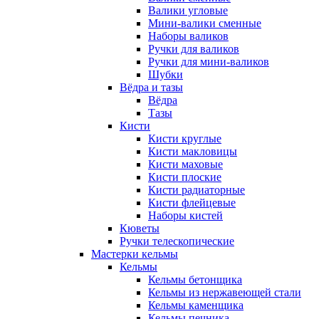
Валики угловые
Мини-валики сменные
Наборы валиков
Ручки для валиков
Ручки для мини-валиков
Шубки
Вёдра и тазы
Вёдра
Тазы
Кисти
Кисти круглые
Кисти макловицы
Кисти маховые
Кисти плоские
Кисти радиаторные
Кисти флейцевые
Наборы кистей
Кюветы
Ручки телескопические
Мастерки кельмы
Кельмы
Кельмы бетонщика
Кельмы из нержавеющей стали
Кельмы каменщика
Кельмы печника