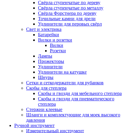
Свёрла ступенчатые по дереву
Свёрла ступенчатые по металлу
Свёрла Форстнера по дереву
Точильные камни для дрели
Удлинители для перовых свёрл
Свет и электрика
Батарейки
Вилки и розетки
Вилки
Розетки
Лампы
Прожекторы
Удлинители
Удлинители на катушке
Шнуры
Сетки и сеткодержатели для рубанков
Скобы для степлера
Скобы и гвозди для мебельного степлера
Скобы и гвозди для пневматического
степлера
Стержни клеевые
Шланги и комплектующие для моек высокого
давления
Ручной инструмент
Измерительный инструмент