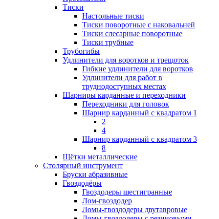
Тиски
Настольные тиски
Тиски поворотные с наковальней
Тиски слесарные поворотные
Тиски трубные
Трубогибы
Удлинители для воротков и трещоток
Гибкие удлинители для воротков
Удлинители для работ в
труднодоступных местах
Шарниры карданные и переходники
Переходники для головок
Шарнир карданный с квадратом 1
2
4
Шарнир карданный с квадратом 3
8
Щётки металлические
Столярный инструмент
Бруски абразивные
Гвоздодёры
Гвоздодеры шестигранные
Лом-гвоздодер
Ломы-гвоздодеры двутавровые
Ломы-гвоздодеры с резиновыми