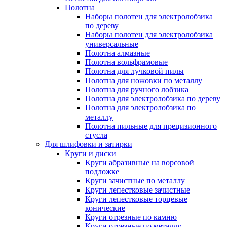
Полотна
Наборы полотен для электролобзика
по дереву
Наборы полотен для электролобзика
универсальные
Полотна алмазные
Полотна вольфрамовые
Полотна для лучковой пилы
Полотна для ножовки по металлу
Полотна для ручного лобзика
Полотна для электролобзика по дереву
Полотна для электролобзика по
металлу
Полотна пильные для прецизионного
стусла
Для шлифовки и затирки
Круги и диски
Круги абразивные на ворсовой
подложке
Круги зачистные по металлу
Круги лепестковые зачистные
Круги лепестковые торцевые
конические
Круги отрезные по камню
Круги отрезные по металлу