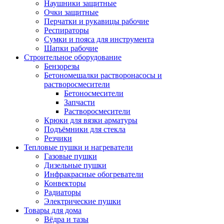
Наушники защитные
Очки защитные
Перчатки и рукавицы рабочие
Респираторы
Сумки и пояса для инструмента
Шапки рабочие
Строительное оборудование
Бензорезы
Бетономешалки растворонасосы и
растворосмесители
Бетоносмесители
Запчасти
Растворосмесители
Крюки для вязки арматуры
Подъёмники для стекла
Резчики
Тепловые пушки и нагреватели
Газовые пушки
Дизельные пушки
Инфракрасные обогреватели
Конвекторы
Радиаторы
Электрические пушки
Товары для дома
Вёдра и тазы