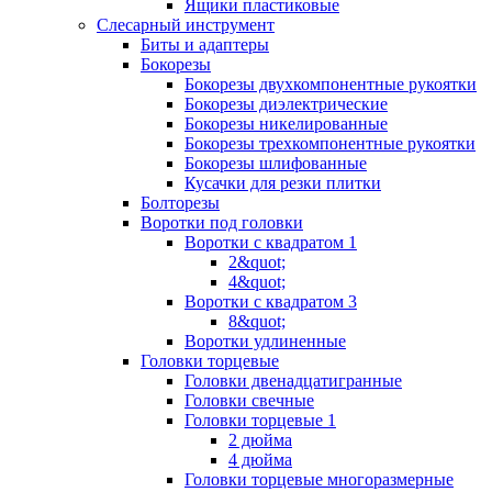
Ящики пластиковые
Слесарный инструмент
Биты и адаптеры
Бокорезы
Бокорезы двухкомпонентные рукоятки
Бокорезы диэлектрические
Бокорезы никелированные
Бокорезы трехкомпонентные рукоятки
Бокорезы шлифованные
Кусачки для резки плитки
Болторезы
Воротки под головки
Воротки с квадратом 1
2&quot;
4&quot;
Воротки с квадратом 3
8&quot;
Воротки удлиненные
Головки торцевые
Головки двенадцатигранные
Головки свечные
Головки торцевые 1
2 дюйма
4 дюйма
Головки торцевые многоразмерные