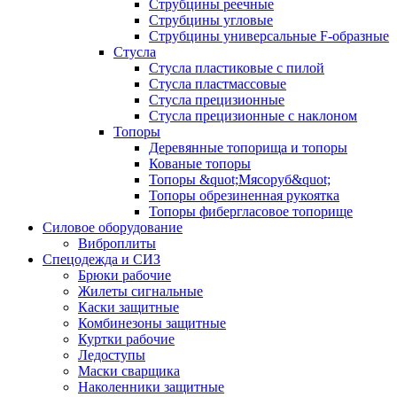
Струбцины реечные
Струбцины угловые
Струбцины универсальные F-образные
Стусла
Стусла пластиковые с пилой
Стусла пластмассовые
Стусла прецизионные
Стусла прецизионные с наклоном
Топоры
Деревянные топорища и топоры
Кованые топоры
Топоры &quot;Мясоруб&quot;
Топоры обрезиненная рукоятка
Топоры фибергласовое топорище
Силовое оборудование
Виброплиты
Спецодежда и СИЗ
Брюки рабочие
Жилеты сигнальные
Каски защитные
Комбинезоны защитные
Куртки рабочие
Ледоступы
Маски сварщика
Наколенники защитные