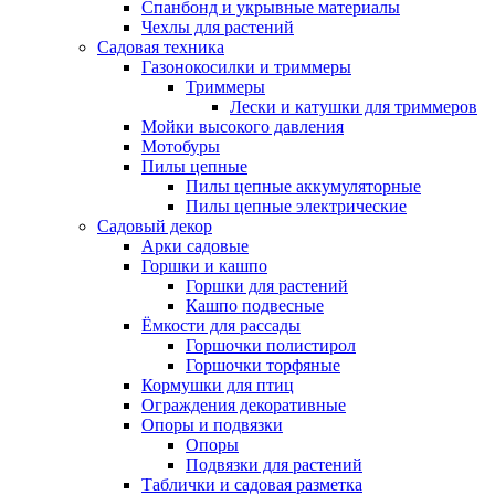
Спанбонд и укрывные материалы
Чехлы для растений
Садовая техника
Газонокосилки и триммеры
Триммеры
Лески и катушки для триммеров
Мойки высокого давления
Мотобуры
Пилы цепные
Пилы цепные аккумуляторные
Пилы цепные электрические
Садовый декор
Арки садовые
Горшки и кашпо
Горшки для растений
Кашпо подвесные
Ёмкости для рассады
Горшочки полистирол
Горшочки торфяные
Кормушки для птиц
Ограждения декоративные
Опоры и подвязки
Опоры
Подвязки для растений
Таблички и садовая разметка