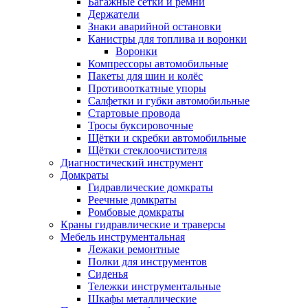
Багажные сетки и ремни
Держатели
Знаки аварийной остановки
Канистры для топлива и воронки
Воронки
Компрессоры автомобильные
Пакеты для шин и колёс
Противооткатные упоры
Салфетки и губки автомобильные
Стартовые провода
Тросы буксировочные
Щётки и скребки автомобильные
Щётки стеклоочистителя
Диагностический инструмент
Домкраты
Гидравлические домкраты
Реечные домкраты
Ромбовые домкраты
Краны гидравлические и траверсы
Мебель инструментальная
Лежаки ремонтные
Полки для инструментов
Сиденья
Тележки инструментальные
Шкафы металлические