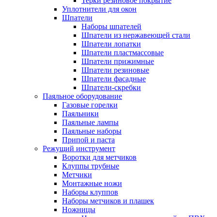
Терки резиновое покрытие
Уплотнители для окон
Шпатели
Наборы шпателей
Шпатели из нержавеющей стали
Шпатели лопатки
Шпатели пластмассовые
Шпатели прижимные
Шпатели резиновые
Шпатели фасадные
Шпатели-скребки
Паяльное оборудование
Газовые горелки
Паяльники
Паяльные лампы
Паяльные наборы
Припой и паста
Режущий инструмент
Воротки для метчиков
Клуппы трубные
Метчики
Монтажные ножи
Наборы клуппов
Наборы метчиков и плашек
Ножницы