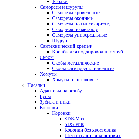
Уголки
Саморезы и шурупы
Саморезы кровельные
Саморезы оконные
Саморезы по гипсокартону
Саморезы по металлу
Саморезы универсальные
Шурупы
Сантехнический крепёж
Крепёж для водопроводных труб
Скобы
Скобы металлические
Скобы электроустановочные
Хомуты
Хомуты пластиковые
Насадки
Адаптеры на резьбу
Буры
Зубила и пики
Коронки
Коронки
SDS-Max
SDS-Plus
Коронки без хвостовика
Шестигранный хвостовик