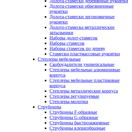
Долота-стамески деревянные рукоятки
Долота-стамески обрезиненные
рукоятки
Долота-стамески эргономичные
рукоятки
Долото-стамеска металлические
затыльники
Наборы долот-стамесок
Наборы стамесок
Наборы стамесок по дереву
Стамески пластмассовые рукоятки
Степлеры мебельные
Скобоудалители универсальные
Степлеры мебельные алюминивые
корпуса
Степлеры мебельные пластиковые
корпуса
Степлеры металлические корпуса
Степлеры регулируемые
Степлеры-молотки
Струбцины
Струбцины F-образные
Струбцины G-образные
Струбцины быстрозажимные
Струбцины клещеобразные