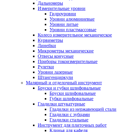
Дальномеры
Измерительные уровни
Гидроуровни
Уровни алюминиевые
Уровни литые
Уровни пластмассовые
Колесо измерительное механическое
Курвиметры
Линейки
Микрометры механические
Отвесы конусные
Приборы токоизмерительные
Рулетки
Уровни лазерные
Штангенциркули
Малярный и отделочный инструмент
Бруски и губки шлифовальные
Бруски шлифовальные
Губки шлифовальные
Гладилки штукатурные
Гладилки из нержавеющей стали
Гладилки с зубцами
Гладилки стальные
Инструмент для плиточных работ
Клинья для кафеля