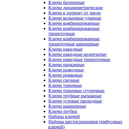
Ключи баллонные
Ключи динамометрические
Ключи к патрону от дрели
Ключи кольцевые ударные
Ключи комбинированные
Ключи комбинированные
трещоточные
Ключи комбинированные
трещоточные шарнирные
Ключи накидные
Ключи накидные коленчатые
Ключи накидные трещоточные
Ключи прокачные
Ключи разводные
Ключи рожковые
Ключи свечные
Ключи торцевые
Ключи торцевые ступичные
Ключи трубные рычажные
Ключи угловые проходные
Ключи шарнирные
Ключи-трубки
Наборы ключей
Наборы шестигранников (имбусовых
ключей)