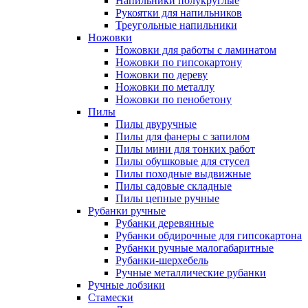
Напильники полукруглые
Рукоятки для напильников
Треугольные напильники
Ножовки
Ножовки для работы с ламинатом
Ножовки по гипсокартону
Ножовки по дереву
Ножовки по металлу
Ножовки по пенобетону
Пилы
Пилы двуручные
Пилы для фанеры с запилом
Пилы мини для тонких работ
Пилы обушковые для стусел
Пилы походные выдвижные
Пилы садовые складные
Пилы цепные ручные
Рубанки ручные
Рубанки деревянные
Рубанки обдирочные для гипсокартона
Рубанки ручные малогабаритные
Рубанки-шерхебель
Ручные металлические рубанки
Ручные лобзики
Стамески