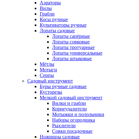
Аэраторы
Вилы
Грабли
Косы ручные
Культиваторы ручные
Лопаты садовые
Лопаты сапёрные
Лопаты совковые
Лопаты тротуарные
Лопаты универсальные
Лопаты штыковые
Мётлы
Мотыги
Серпы
Садовый инструмент
Буры ручные садовые
Кусторезы
Мелкий садовый инструмент
Вилки и грабли
Корнеудалители
Мотыжки и полольники
Наборы огородника
Рыхлители
Совки посадочные
Ножницы садовые