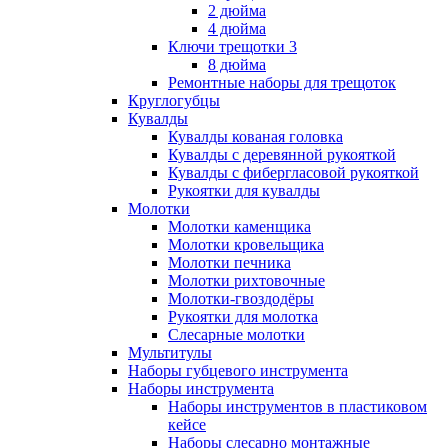
2 дюйма
4 дюйма
Ключи трещотки 3
8 дюйма
Ремонтные наборы для трещоток
Круглогубцы
Кувалды
Кувалды кованая головка
Кувалды с деревянной рукояткой
Кувалды с фибергласовой рукояткой
Рукоятки для кувалды
Молотки
Молотки каменщика
Молотки кровельщика
Молотки печника
Молотки рихтовочные
Молотки-гвоздодёры
Рукоятки для молотка
Слесарные молотки
Мультитулы
Наборы губцевого инструмента
Наборы инструмента
Наборы инструментов в пластиковом
кейсе
Наборы слесарно монтажные