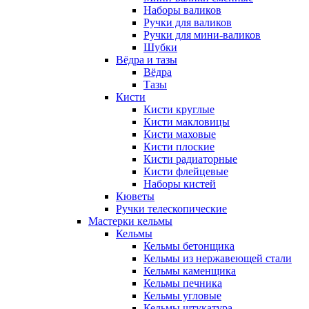
Наборы валиков
Ручки для валиков
Ручки для мини-валиков
Шубки
Вёдра и тазы
Вёдра
Тазы
Кисти
Кисти круглые
Кисти макловицы
Кисти маховые
Кисти плоские
Кисти радиаторные
Кисти флейцевые
Наборы кистей
Кюветы
Ручки телескопические
Мастерки кельмы
Кельмы
Кельмы бетонщика
Кельмы из нержавеющей стали
Кельмы каменщика
Кельмы печника
Кельмы угловые
Кельмы штукатура