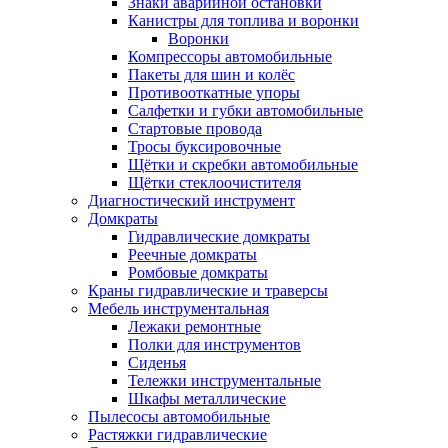
Знаки аварийной остановки
Канистры для топлива и воронки
Воронки
Компрессоры автомобильные
Пакеты для шин и колёс
Противооткатные упоры
Салфетки и губки автомобильные
Стартовые провода
Тросы буксировочные
Щётки и скребки автомобильные
Щётки стеклоочистителя
Диагностический инструмент
Домкраты
Гидравлические домкраты
Реечные домкраты
Ромбовые домкраты
Краны гидравлические и траверсы
Мебель инструментальная
Лежаки ремонтные
Полки для инструментов
Сиденья
Тележки инструментальные
Шкафы металлические
Пылесосы автомобильные
Растяжки гидравлические