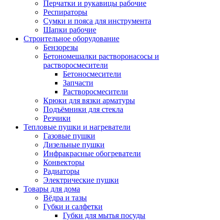
Перчатки и рукавицы рабочие
Респираторы
Сумки и пояса для инструмента
Шапки рабочие
Строительное оборудование
Бензорезы
Бетономешалки растворонасосы и
растворосмесители
Бетоносмесители
Запчасти
Растворосмесители
Крюки для вязки арматуры
Подъёмники для стекла
Резчики
Тепловые пушки и нагреватели
Газовые пушки
Дизельные пушки
Инфракрасные обогреватели
Конвекторы
Радиаторы
Электрические пушки
Товары для дома
Вёдра и тазы
Губки и салфетки
Губки для мытья посуды