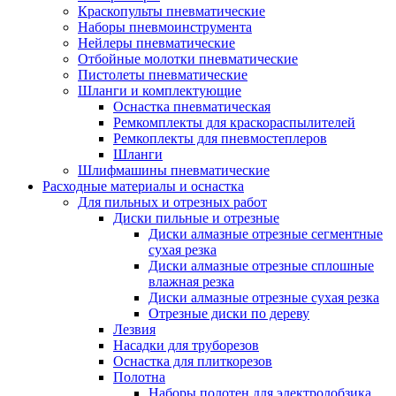
Краскопульты пневматические
Наборы пневмоинструмента
Нейлеры пневматические
Отбойные молотки пневматические
Пистолеты пневматические
Шланги и комплектующие
Оснастка пневматическая
Ремкомплекты для краскораспылителей
Ремкоплекты для пневмостеплеров
Шланги
Шлифмашины пневматические
Расходные материалы и оснастка
Для пильных и отрезных работ
Диски пильные и отрезные
Диски алмазные отрезные сегментные
сухая резка
Диски алмазные отрезные сплошные
влажная резка
Диски алмазные отрезные сухая резка
Отрезные диски по дереву
Лезвия
Насадки для труборезов
Оснастка для плиткорезов
Полотна
Наборы полотен для электролобзика