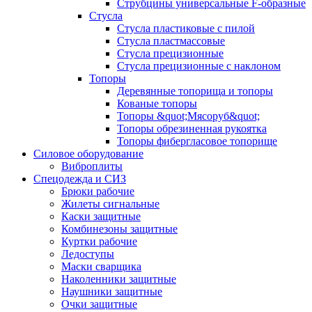
Струбцины универсальные F-образные
Стусла
Стусла пластиковые с пилой
Стусла пластмассовые
Стусла прецизионные
Стусла прецизионные с наклоном
Топоры
Деревянные топорища и топоры
Кованые топоры
Топоры &quot;Мясоруб&quot;
Топоры обрезиненная рукоятка
Топоры фибергласовое топорище
Силовое оборудование
Виброплиты
Спецодежда и СИЗ
Брюки рабочие
Жилеты сигнальные
Каски защитные
Комбинезоны защитные
Куртки рабочие
Ледоступы
Маски сварщика
Наколенники защитные
Наушники защитные
Очки защитные