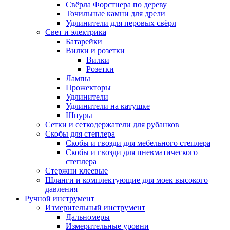
Свёрла Форстнера по дереву
Точильные камни для дрели
Удлинители для перовых свёрл
Свет и электрика
Батарейки
Вилки и розетки
Вилки
Розетки
Лампы
Прожекторы
Удлинители
Удлинители на катушке
Шнуры
Сетки и сеткодержатели для рубанков
Скобы для степлера
Скобы и гвозди для мебельного степлера
Скобы и гвозди для пневматического
степлера
Стержни клеевые
Шланги и комплектующие для моек высокого
давления
Ручной инструмент
Измерительный инструмент
Дальномеры
Измерительные уровни