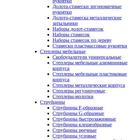
рукоятки
Долота-стамески эргономичные
рукоятки
Долото-стамеска металлические
затыльники
Наборы долот-стамесок
Наборы стамесок
Наборы стамесок по дереву
Стамески пластмассовые рукоятки
Степлеры мебельные
Скобоудалители универсальные
Степлеры мебельные алюминивые
корпуса
Степлеры мебельные пластиковые
корпуса
Степлеры металлические корпуса
Степлеры регулируемые
Степлеры-молотки
Струбцины
Струбцины F-образные
Струбцины G-образные
Струбцины быстрозажимные
Струбцины клещеобразные
Струбцины реечные
Струбцины угловые