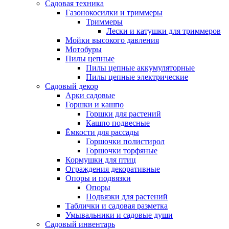
Садовая техника
Газонокосилки и триммеры
Триммеры
Лески и катушки для триммеров
Мойки высокого давления
Мотобуры
Пилы цепные
Пилы цепные аккумуляторные
Пилы цепные электрические
Садовый декор
Арки садовые
Горшки и кашпо
Горшки для растений
Кашпо подвесные
Ёмкости для рассады
Горшочки полистирол
Горшочки торфяные
Кормушки для птиц
Ограждения декоративные
Опоры и подвязки
Опоры
Подвязки для растений
Таблички и садовая разметка
Умывальники и садовые души
Садовый инвентарь