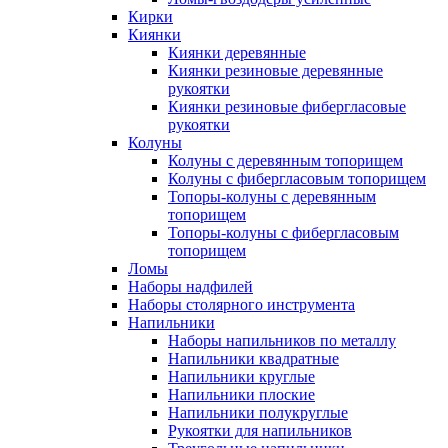
Кирки
Киянки
Киянки деревянные
Киянки резиновые деревянные
рукоятки
Киянки резиновые фибергласовые
рукоятки
Колуны
Колуны с деревянным топорищем
Колуны с фибергласовым топорищем
Топоры-колуны с деревянным
топорищем
Топоры-колуны с фибергласовым
топорищем
Ломы
Наборы надфилей
Наборы столярного инструмента
Напильники
Наборы напильников по металлу
Напильники квадратные
Напильники круглые
Напильники плоские
Напильники полукруглые
Рукоятки для напильников