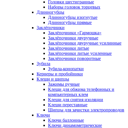
Головки шестигранные
Наборы головок торцевых
Длинногубцы
Длинногубцы изогнутые
Длинногубцы прямые
Заклёпочники
Заклёпочники «Гармошка»
Заклёпочники двуручные
Заклёпочники двуручные усилинные
Заклёпочники литые
Заклёпочники литые усиленные
Заклёпочники поворотные
Зубила
Зубила-конопатки
Кернеры и пробойники
Клещи и щипцы
Зажимы ручные
Клещи для обжима телефонных и
компьютерных клем
Клещи для снятия изоляции
Клещи переставные
Щипцы для зачистки электропроводов
Ключи
Ключи баллонные
Ключи динамометрические