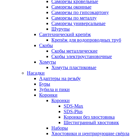
Саморезы кровельные
Саморезы оконные
Саморезы по гипсокартону
Саморезы по металлу
Саморезы универсальные
Шурупы
Сантехнический крепёж
Крепёж для водопроводных труб
Скобы
Скобы металлические
Скобы электроустановочные
Хомуты
Хомуты пластиковые
Насадки
Адаптеры на резьбу
Буры
Зубила и пики
Коронки
Коронки
SDS-Max
SDS-Plus
Коронки без хвостовика
Шестигранный хвостовик
Наборы
Хвостовики и центрирующие свёрла