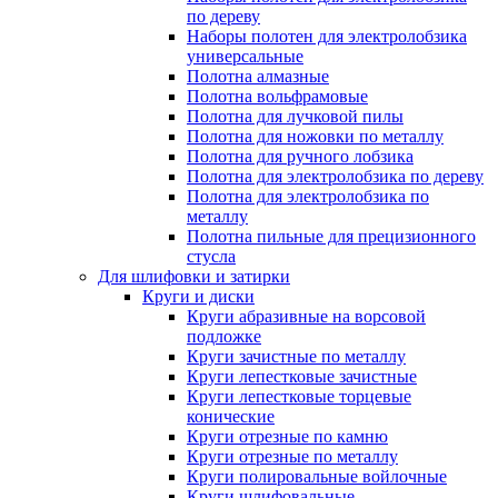
по дереву
Наборы полотен для электролобзика
универсальные
Полотна алмазные
Полотна вольфрамовые
Полотна для лучковой пилы
Полотна для ножовки по металлу
Полотна для ручного лобзика
Полотна для электролобзика по дереву
Полотна для электролобзика по
металлу
Полотна пильные для прецизионного
стусла
Для шлифовки и затирки
Круги и диски
Круги абразивные на ворсовой
подложке
Круги зачистные по металлу
Круги лепестковые зачистные
Круги лепестковые торцевые
конические
Круги отрезные по камню
Круги отрезные по металлу
Круги полировальные войлочные
Круги шлифовальные