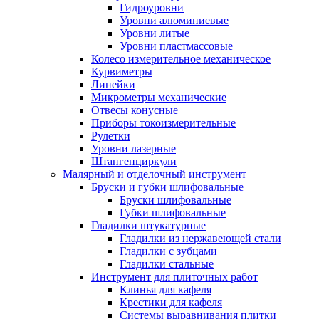
Гидроуровни
Уровни алюминиевые
Уровни литые
Уровни пластмассовые
Колесо измерительное механическое
Курвиметры
Линейки
Микрометры механические
Отвесы конусные
Приборы токоизмерительные
Рулетки
Уровни лазерные
Штангенциркули
Малярный и отделочный инструмент
Бруски и губки шлифовальные
Бруски шлифовальные
Губки шлифовальные
Гладилки штукатурные
Гладилки из нержавеющей стали
Гладилки с зубцами
Гладилки стальные
Инструмент для плиточных работ
Клинья для кафеля
Крестики для кафеля
Системы выравнивания плитки