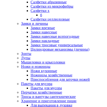
Салфетки абразивные
Салфетки из микрофибры
Салфетки х
б
Салфетки целлюлозные
Замки и личины
Замки врезные
Замки навесные
Замки навесные всепогодные
Замки накладные
Замки тросовые универсальные
Цилиндровые механизмы (личины)
Зонты
Лупы
Мышеловки и крысоловки
Ножи и ножницы
Ножи кухонные
Ножницы хозяйственные
Приспособления для заточки ножей
Пакеты для мусора
Пакеты для мусора
Перчатки хозяйственные
Тросы и вантузы сантехнические
Хранение и приготовление пищи
Для выпекания в духовке