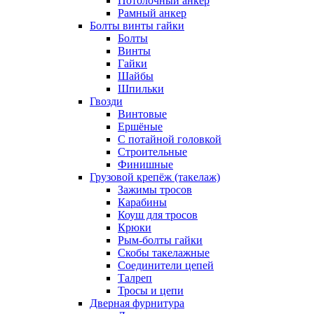
Потолочный анкер
Рамный анкер
Болты винты гайки
Болты
Винты
Гайки
Шайбы
Шпильки
Гвозди
Винтовые
Ершёные
С потайной головкой
Строительные
Финишные
Грузовой крепёж (такелаж)
Зажимы тросов
Карабины
Коуш для тросов
Крюки
Рым-болты гайки
Скобы такелажные
Соединители цепей
Талреп
Тросы и цепи
Дверная фурнитура