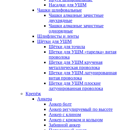
Насадки для УШМ
Чашки шлифовальные
Чашки алмазные зачистные
двухрядные
Чашки алмазные зачистные
однорядные
Шлифлисты и ленты
Щётки для УШМ
Щётки для точила
Щетки для УШМ «тарелка» витая
проволока
Щетки для УШМ крученая
металлическая проволока
Щетки для УШМ латунированная
витая проволока
Щетки для УШМ плоские
латунированная проволока
Крепёж
Анкера
Анкер болт
Анкер регулируемый по высоте
Анкер с клином
Анкер с крюком и кольцом
Забивной анкер