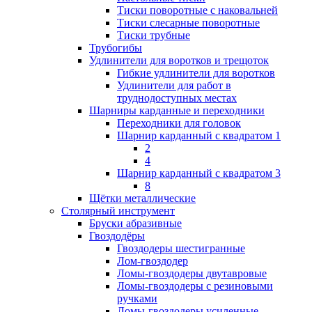
Тиски поворотные с наковальней
Тиски слесарные поворотные
Тиски трубные
Трубогибы
Удлинители для воротков и трещоток
Гибкие удлинители для воротков
Удлинители для работ в
труднодоступных местах
Шарниры карданные и переходники
Переходники для головок
Шарнир карданный с квадратом 1
2
4
Шарнир карданный с квадратом 3
8
Щётки металлические
Столярный инструмент
Бруски абразивные
Гвоздодёры
Гвоздодеры шестигранные
Лом-гвоздодер
Ломы-гвоздодеры двутавровые
Ломы-гвоздодеры с резиновыми
ручками
Ломы-гвоздодеры усиленные