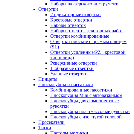
Наборы шоферского инструмента
Отвёртки
Индикаторные отвёртки
Крестовые отвёртки
Наборы отвёрток
Наборы отверток для точных работ
Отвертки комбинированные
Отвертки плоские с прямым шлицем
(SL)
Отвертки усиленные(PZ - крестовой
тип шлица)
Реверсивные отвертки
Т-образные отвертки
Ударные отвертки
Пинцеты
Плоскогубцы и пассатижи
Комбинированные пассатижи
Плоскогубцы Mini с авторазжимом
Плоскогубцы двухкомпонентные
рукоятки
Плоскогубцы пластмассовые рукоятки
Плоскогубцы с изогнутой головой
Просекатели
Тиски
Настольные тиски