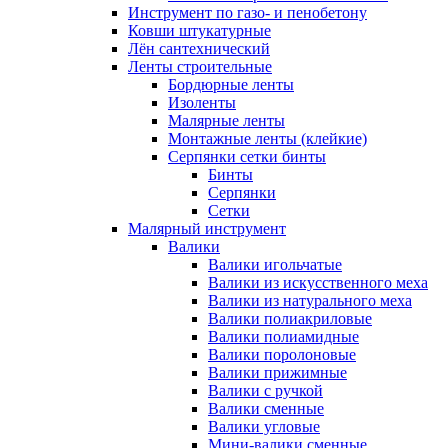
Инструмент по газо- и пенобетону
Ковши штукатурные
Лён сантехнический
Ленты строительные
Бордюрные ленты
Изоленты
Малярные ленты
Монтажные ленты (клейкие)
Серпянки сетки бинты
Бинты
Серпянки
Сетки
Малярный инструмент
Валики
Валики игольчатые
Валики из искусственного меха
Валики из натурального меха
Валики полиакриловые
Валики полиамидные
Валики поролоновые
Валики прижимные
Валики с ручкой
Валики сменные
Валики угловые
Мини-валики сменные