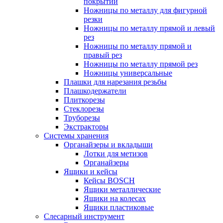
покрытий
Ножницы по металлу для фигурной
резки
Ножницы по металлу прямой и левый
рез
Ножницы по металлу прямой и
правый рез
Ножницы по металлу прямой рез
Ножницы универсальные
Плашки для нарезания резьбы
Плашкодержатели
Плиткорезы
Стеклорезы
Труборезы
Экстракторы
Системы хранения
Органайзеры и вкладыши
Лотки для метизов
Органайзеры
Ящики и кейсы
Кейсы BOSCH
Ящики металлические
Ящики на колесах
Ящики пластиковые
Слесарный инструмент