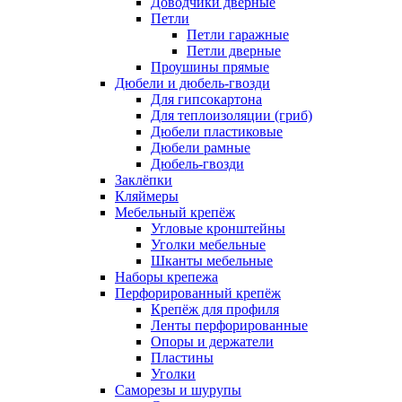
Доводчики дверные
Петли
Петли гаражные
Петли дверные
Проушины прямые
Дюбели и дюбель-гвозди
Для гипсокартона
Для теплоизоляции (гриб)
Дюбели пластиковые
Дюбели рамные
Дюбель-гвозди
Заклёпки
Кляймеры
Мебельный крепёж
Угловые кронштейны
Уголки мебельные
Шканты мебельные
Наборы крепежа
Перфорированный крепёж
Крепёж для профиля
Ленты перфорированные
Опоры и держатели
Пластины
Уголки
Саморезы и шурупы