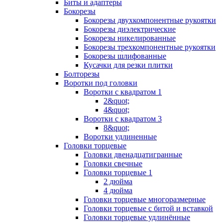
Биты и адаптеры
Бокорезы
Бокорезы двухкомпонентные рукоятки
Бокорезы диэлектрические
Бокорезы никелированные
Бокорезы трехкомпонентные рукоятки
Бокорезы шлифованные
Кусачки для резки плитки
Болторезы
Воротки под головки
Воротки с квадратом 1
2&quot;
4&quot;
Воротки с квадратом 3
8&quot;
Воротки удлиненные
Головки торцевые
Головки двенадцатигранные
Головки свечные
Головки торцевые 1
2 дюйма
4 дюйма
Головки торцевые многоразмерные
Головки торцевые с битой и вставкой
Головки торцевые удлинённые