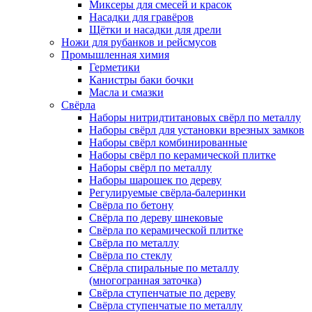
Миксеры для смесей и красок
Насадки для гравёров
Щётки и насадки для дрели
Ножи для рубанков и рейсмусов
Промышленная химия
Герметики
Канистры баки бочки
Масла и смазки
Свёрла
Наборы нитридтитановых свёрл по металлу
Наборы свёрл для установки врезных замков
Наборы свёрл комбинированные
Наборы свёрл по керамической плитке
Наборы свёрл по металлу
Наборы шарошек по дереву
Регулируемые свёрла-балеринки
Свёрла по бетону
Свёрла по дереву шнековые
Свёрла по керамической плитке
Свёрла по металлу
Свёрла по стеклу
Свёрла спиральные по металлу
(многогранная заточка)
Свёрла ступенчатые по дереву
Свёрла ступенчатые по металлу