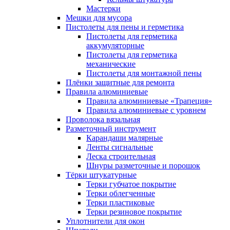
Мастерки
Мешки для мусора
Пистолеты для пены и герметика
Пистолеты для герметика
аккумуляторные
Пистолеты для герметика
механические
Пистолеты для монтажной пены
Плёнки защитные для ремонта
Правила алюминиевые
Правила алюминиевые «Трапеция»
Правила алюминиевые с уровнем
Проволока вязальная
Разметочный инструмент
Карандаши малярные
Ленты сигнальные
Леска строительная
Шнуры разметочные и порошок
Тёрки штукатурные
Терки губчатое покрытие
Терки облегченные
Терки пластиковые
Терки резиновое покрытие
Уплотнители для окон