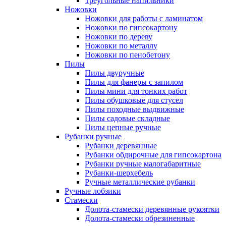
Треугольные напильники
Ножовки
Ножовки для работы с ламинатом
Ножовки по гипсокартону
Ножовки по дереву
Ножовки по металлу
Ножовки по пенобетону
Пилы
Пилы двуручные
Пилы для фанеры с запилом
Пилы мини для тонких работ
Пилы обушковые для стусел
Пилы походные выдвижные
Пилы садовые складные
Пилы цепные ручные
Рубанки ручные
Рубанки деревянные
Рубанки обдирочные для гипсокартона
Рубанки ручные малогабаритные
Рубанки-шерхебель
Ручные металлические рубанки
Ручные лобзики
Стамески
Долота-стамески деревянные рукоятки
Долота-стамески обрезиненные