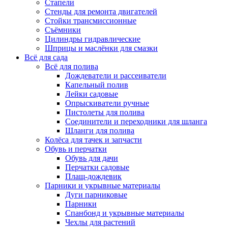
Стапели
Стенды для ремонта двигателей
Стойки трансмиссионные
Съёмники
Цилиндры гидравлические
Шприцы и маслёнки для смазки
Всё для сада
Всё для полива
Дождеватели и рассеиватели
Капельный полив
Лейки садовые
Опрыскиватели ручные
Пистолеты для полива
Соединители и переходники для шланга
Шланги для полива
Колёса для тачек и запчасти
Обувь и перчатки
Обувь для дачи
Перчатки садовые
Плащ-дождевик
Парники и укрывные материалы
Дуги парниковые
Парники
Спанбонд и укрывные материалы
Чехлы для растений