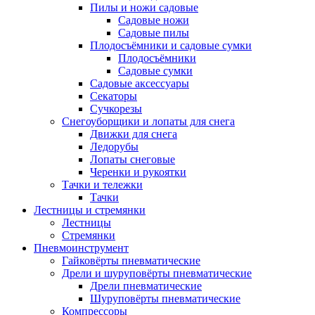
Пилы и ножи садовые
Садовые ножи
Садовые пилы
Плодосъёмники и садовые сумки
Плодосъёмники
Садовые сумки
Садовые аксессуары
Секаторы
Сучкорезы
Снегоуборщики и лопаты для снега
Движки для снега
Ледорубы
Лопаты снеговые
Черенки и рукоятки
Тачки и тележки
Тачки
Лестницы и стремянки
Лестницы
Стремянки
Пневмоинструмент
Гайковёрты пневматические
Дрели и шуруповёрты пневматические
Дрели пневматические
Шуруповёрты пневматические
Компрессоры