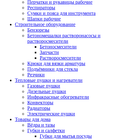
Перчатки и рукавицы рабочие
Респираторы
Сумки и пояса для инструмента
Шапки рабочие
Строительное оборудование
Бензорезы
Бетономешалки растворонасосы и
растворосмесители
Бетоносмесители
Запчасти
Растворосмесители
Крюки для вязки арматуры
Подъёмники для стекла
Резчики
Тепловые пушки и нагреватели
Газовые пушки
Дизельные пушки
Инфракрасные обогреватели
Конвекторы
Радиаторы
Электрические пушки
Товары для дома
Вёдра и тазы
Губки и салфетки
Губки для мытья посуды