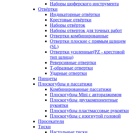
Наборы шоферского инструмента
Отвёртки
Индикаторные отвёртки
Крестовые отвёртки
Наборы отвёрток
Наборы отверток для точных работ
Отвертки комбинированные
Отвертки плоские с прямым шлицем
(SL)
Отвертки усиленные(PZ - крестовой
тип шлица)
Реверсивные отвертки
Т-образные отвертки
Ударные отвертки
Пинцеты
Плоскогубцы и пассатижи
Комбинированные пассатижи
Плоскогубцы Mini с авторазжимом
Плоскогубцы двухкомпонентные
рукоятки
Плоскогубцы пластмассовые рукоятки
Плоскогубцы с изогнутой головой
Просекатели
Тиски
Настольные тиски