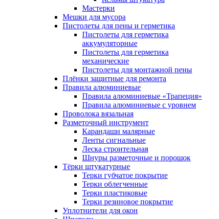
Мастерки
Мешки для мусора
Пистолеты для пены и герметика
Пистолеты для герметика
аккумуляторные
Пистолеты для герметика
механические
Пистолеты для монтажной пены
Плёнки защитные для ремонта
Правила алюминиевые
Правила алюминиевые «Трапеция»
Правила алюминиевые с уровнем
Проволока вязальная
Разметочный инструмент
Карандаши малярные
Ленты сигнальные
Леска строительная
Шнуры разметочные и порошок
Тёрки штукатурные
Терки губчатое покрытие
Терки облегченные
Терки пластиковые
Терки резиновое покрытие
Уплотнители для окон