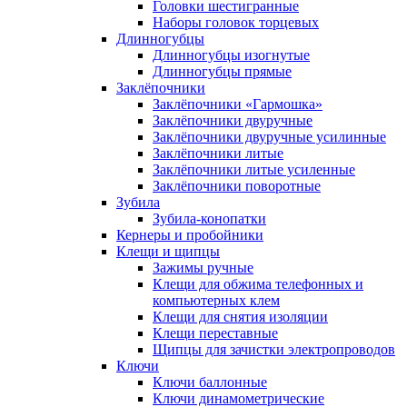
Головки шестигранные
Наборы головок торцевых
Длинногубцы
Длинногубцы изогнутые
Длинногубцы прямые
Заклёпочники
Заклёпочники «Гармошка»
Заклёпочники двуручные
Заклёпочники двуручные усилинные
Заклёпочники литые
Заклёпочники литые усиленные
Заклёпочники поворотные
Зубила
Зубила-конопатки
Кернеры и пробойники
Клещи и щипцы
Зажимы ручные
Клещи для обжима телефонных и
компьютерных клем
Клещи для снятия изоляции
Клещи переставные
Щипцы для зачистки электропроводов
Ключи
Ключи баллонные
Ключи динамометрические