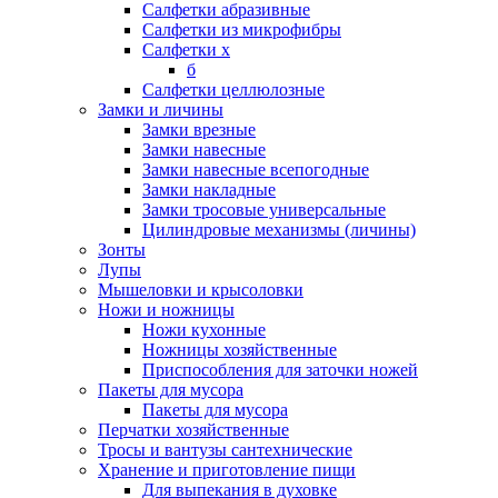
Салфетки абразивные
Салфетки из микрофибры
Салфетки х
б
Салфетки целлюлозные
Замки и личины
Замки врезные
Замки навесные
Замки навесные всепогодные
Замки накладные
Замки тросовые универсальные
Цилиндровые механизмы (личины)
Зонты
Лупы
Мышеловки и крысоловки
Ножи и ножницы
Ножи кухонные
Ножницы хозяйственные
Приспособления для заточки ножей
Пакеты для мусора
Пакеты для мусора
Перчатки хозяйственные
Тросы и вантузы сантехнические
Хранение и приготовление пищи
Для выпекания в духовке