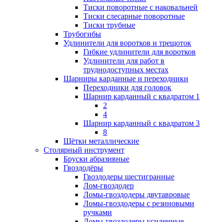
Тиски поворотные с наковальней
Тиски слесарные поворотные
Тиски трубные
Трубогибы
Удлинители для воротков и трещоток
Гибкие удлинители для воротков
Удлинители для работ в
труднодоступных местах
Шарниры карданные и переходники
Переходники для головок
Шарнир карданный с квадратом 1
2
4
Шарнир карданный с квадратом 3
8
Щётки металлические
Столярный инструмент
Бруски абразивные
Гвоздодёры
Гвоздодеры шестигранные
Лом-гвоздодер
Ломы-гвоздодеры двутавровые
Ломы-гвоздодеры с резиновыми
ручками
Ломы-гвоздодеры усиленные