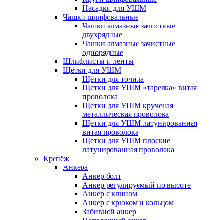
Насадки для УШМ
Чашки шлифовальные
Чашки алмазные зачистные
двухрядные
Чашки алмазные зачистные
однорядные
Шлифлисты и ленты
Щётки для УШМ
Щётки для точила
Щетки для УШМ «тарелка» витая
проволока
Щетки для УШМ крученая
металлическая проволока
Щетки для УШМ латунированная
витая проволока
Щетки для УШМ плоские
латунированная проволока
Крепёж
Анкера
Анкер болт
Анкер регулируемый по высоте
Анкер с клином
Анкер с крюком и кольцом
Забивной анкер