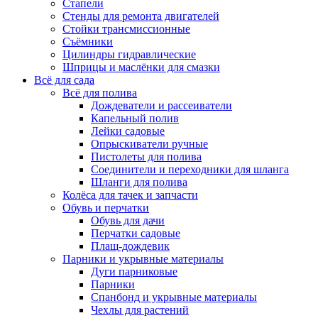
Стапели
Стенды для ремонта двигателей
Стойки трансмиссионные
Съёмники
Цилиндры гидравлические
Шприцы и маслёнки для смазки
Всё для сада
Всё для полива
Дождеватели и рассеиватели
Капельный полив
Лейки садовые
Опрыскиватели ручные
Пистолеты для полива
Соединители и переходники для шланга
Шланги для полива
Колёса для тачек и запчасти
Обувь и перчатки
Обувь для дачи
Перчатки садовые
Плащ-дождевик
Парники и укрывные материалы
Дуги парниковые
Парники
Спанбонд и укрывные материалы
Чехлы для растений