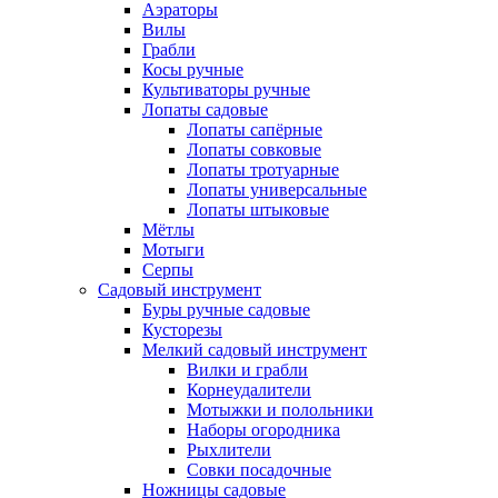
Аэраторы
Вилы
Грабли
Косы ручные
Культиваторы ручные
Лопаты садовые
Лопаты сапёрные
Лопаты совковые
Лопаты тротуарные
Лопаты универсальные
Лопаты штыковые
Мётлы
Мотыги
Серпы
Садовый инструмент
Буры ручные садовые
Кусторезы
Мелкий садовый инструмент
Вилки и грабли
Корнеудалители
Мотыжки и полольники
Наборы огородника
Рыхлители
Совки посадочные
Ножницы садовые