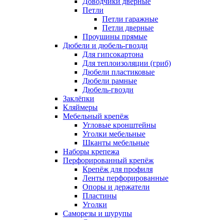
Доводчики дверные
Петли
Петли гаражные
Петли дверные
Проушины прямые
Дюбели и дюбель-гвозди
Для гипсокартона
Для теплоизоляции (гриб)
Дюбели пластиковые
Дюбели рамные
Дюбель-гвозди
Заклёпки
Кляймеры
Мебельный крепёж
Угловые кронштейны
Уголки мебельные
Шканты мебельные
Наборы крепежа
Перфорированный крепёж
Крепёж для профиля
Ленты перфорированные
Опоры и держатели
Пластины
Уголки
Саморезы и шурупы