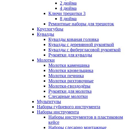
2 дюйма
4 дюйма
Ключи трещотки 3
8 дюйма
Ремонтные наборы для трещоток
Круглогубцы
Кувалды
Кувалды кованая головка
Кувалды с деревянной рукояткой
Кувалды с фибергласовой рукояткой
Рукоятки для кувалды
Молотки
Молотки каменщика
Молотки кровельщика
Молотки печника
Молотки рихтовочные
Молотки-гвоздодёры
Рукоятки для молотка
Слесарные молотки
Мультитулы
Наборы губцевого инструмента
Наборы инструмента
Наборы инструментов в пластиковом
кейсе
Наборы слесарно монтажные