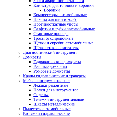
Знаки аварийной остановки
Канистры для топлива и воронки
Воронки
Компрессоры автомобильные
Пакеты для шин и колёс
Противооткатные упоры
Салфетки и губки автомобильные
Стартовые провода
Тросы буксировочные
Щётки и скребки автомобильные
Щётки стеклоочистителя
Диагностический инструмент
Домкраты
Гидравлические домкраты
Реечные домкраты
Ромбовые домкраты
Краны гидравлические и траверсы
Мебель инструментальная
Лежаки ремонтные
Полки для инструментов
Сиденья
Тележки инструментальные
Шкафы металлические
Пылесосы автомобильные
Растяжки гидравлические