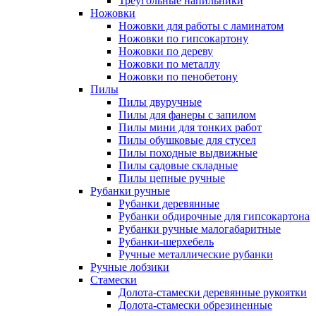
Треугольные напильники
Ножовки
Ножовки для работы с ламинатом
Ножовки по гипсокартону
Ножовки по дереву
Ножовки по металлу
Ножовки по пенобетону
Пилы
Пилы двуручные
Пилы для фанеры с запилом
Пилы мини для тонких работ
Пилы обушковые для стусел
Пилы походные выдвижные
Пилы садовые складные
Пилы цепные ручные
Рубанки ручные
Рубанки деревянные
Рубанки обдирочные для гипсокартона
Рубанки ручные малогабаритные
Рубанки-шерхебель
Ручные металлические рубанки
Ручные лобзики
Стамески
Долота-стамески деревянные рукоятки
Долота-стамески обрезиненные