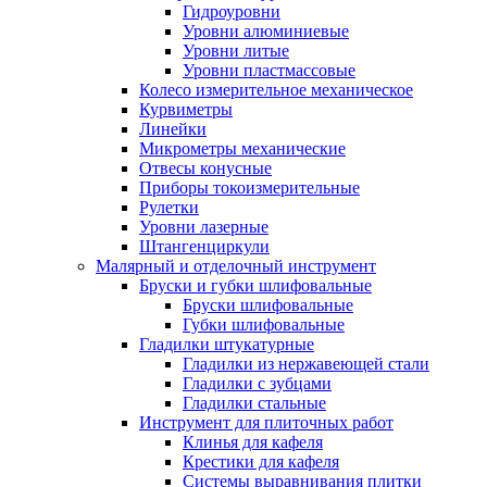
Гидроуровни
Уровни алюминиевые
Уровни литые
Уровни пластмассовые
Колесо измерительное механическое
Курвиметры
Линейки
Микрометры механические
Отвесы конусные
Приборы токоизмерительные
Рулетки
Уровни лазерные
Штангенциркули
Малярный и отделочный инструмент
Бруски и губки шлифовальные
Бруски шлифовальные
Губки шлифовальные
Гладилки штукатурные
Гладилки из нержавеющей стали
Гладилки с зубцами
Гладилки стальные
Инструмент для плиточных работ
Клинья для кафеля
Крестики для кафеля
Системы выравнивания плитки