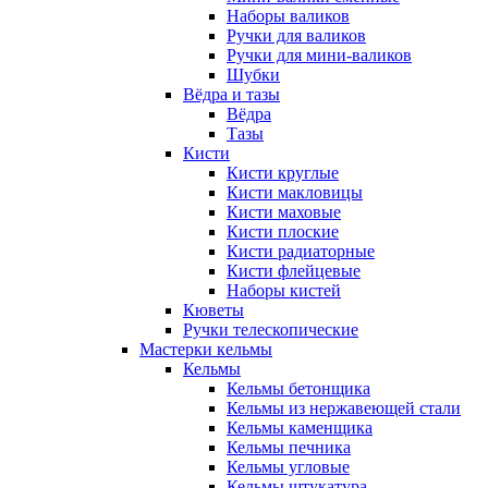
Наборы валиков
Ручки для валиков
Ручки для мини-валиков
Шубки
Вёдра и тазы
Вёдра
Тазы
Кисти
Кисти круглые
Кисти макловицы
Кисти маховые
Кисти плоские
Кисти радиаторные
Кисти флейцевые
Наборы кистей
Кюветы
Ручки телескопические
Мастерки кельмы
Кельмы
Кельмы бетонщика
Кельмы из нержавеющей стали
Кельмы каменщика
Кельмы печника
Кельмы угловые
Кельмы штукатура