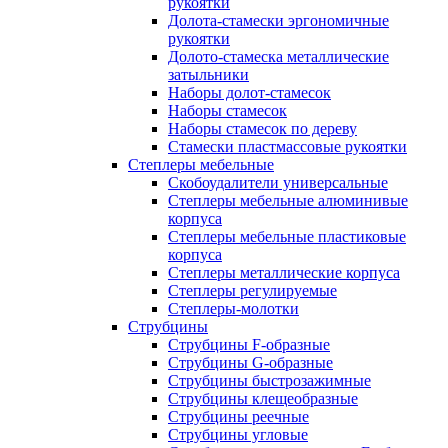
рукоятки
Долота-стамески эргономичные
рукоятки
Долото-стамеска металлические
затыльники
Наборы долот-стамесок
Наборы стамесок
Наборы стамесок по дереву
Стамески пластмассовые рукоятки
Степлеры мебельные
Скобоудалители универсальные
Степлеры мебельные алюминивые
корпуса
Степлеры мебельные пластиковые
корпуса
Степлеры металлические корпуса
Степлеры регулируемые
Степлеры-молотки
Струбцины
Струбцины F-образные
Струбцины G-образные
Струбцины быстрозажимные
Струбцины клещеобразные
Струбцины реечные
Струбцины угловые