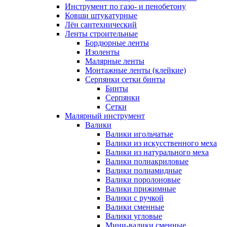
Инструмент по газо- и пенобетону
Ковши штукатурные
Лён сантехнический
Ленты строительные
Бордюрные ленты
Изоленты
Малярные ленты
Монтажные ленты (клейкие)
Серпянки сетки бинты
Бинты
Серпянки
Сетки
Малярный инструмент
Валики
Валики игольчатые
Валики из искусственного меха
Валики из натурального меха
Валики полиакриловые
Валики полиамидные
Валики поролоновые
Валики прижимные
Валики с ручкой
Валики сменные
Валики угловые
Мини-валики сменные