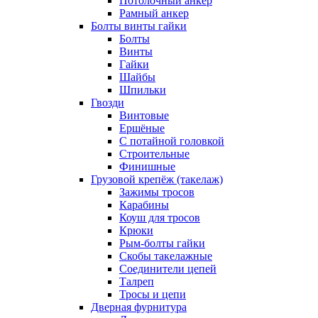
Потолочный анкер
Рамный анкер
Болты винты гайки
Болты
Винты
Гайки
Шайбы
Шпильки
Гвозди
Винтовые
Ершёные
С потайной головкой
Строительные
Финишные
Грузовой крепёж (такелаж)
Зажимы тросов
Карабины
Коуш для тросов
Крюки
Рым-болты гайки
Скобы такелажные
Соединители цепей
Талреп
Тросы и цепи
Дверная фурнитура