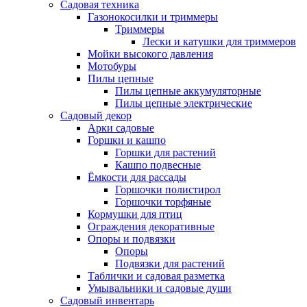
Садовая техника
Газонокосилки и триммеры
Триммеры
Лески и катушки для триммеров
Мойки высокого давления
Мотобуры
Пилы цепные
Пилы цепные аккумуляторные
Пилы цепные электрические
Садовый декор
Арки садовые
Горшки и кашпо
Горшки для растений
Кашпо подвесные
Ёмкости для рассады
Горшочки полистирол
Горшочки торфяные
Кормушки для птиц
Ограждения декоративные
Опоры и подвязки
Опоры
Подвязки для растений
Таблички и садовая разметка
Умывальники и садовые души
Садовый инвентарь