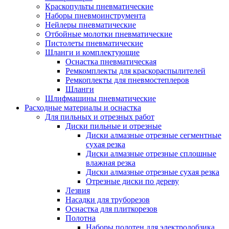
Краскопульты пневматические
Наборы пневмоинструмента
Нейлеры пневматические
Отбойные молотки пневматические
Пистолеты пневматические
Шланги и комплектующие
Оснастка пневматическая
Ремкомплекты для краскораспылителей
Ремкоплекты для пневмостеплеров
Шланги
Шлифмашины пневматические
Расходные материалы и оснастка
Для пильных и отрезных работ
Диски пильные и отрезные
Диски алмазные отрезные сегментные
сухая резка
Диски алмазные отрезные сплошные
влажная резка
Диски алмазные отрезные сухая резка
Отрезные диски по дереву
Лезвия
Насадки для труборезов
Оснастка для плиткорезов
Полотна
Наборы полотен для электролобзика