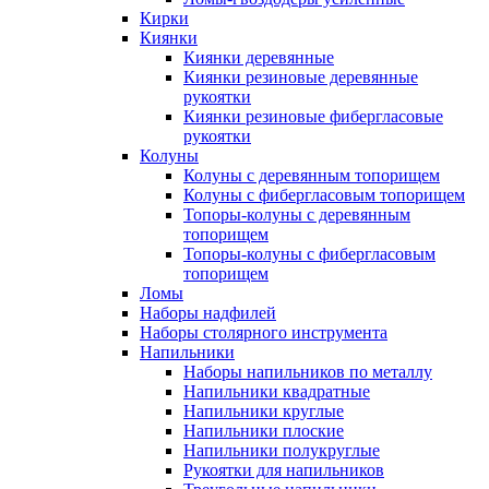
Кирки
Киянки
Киянки деревянные
Киянки резиновые деревянные
рукоятки
Киянки резиновые фибергласовые
рукоятки
Колуны
Колуны с деревянным топорищем
Колуны с фибергласовым топорищем
Топоры-колуны с деревянным
топорищем
Топоры-колуны с фибергласовым
топорищем
Ломы
Наборы надфилей
Наборы столярного инструмента
Напильники
Наборы напильников по металлу
Напильники квадратные
Напильники круглые
Напильники плоские
Напильники полукруглые
Рукоятки для напильников