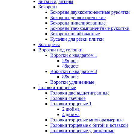
Биты и адаптеры
Бокорезы
Бокорезы двухкомпонентные рукоятки
Бокорезы диэлектрические
Бокорезы никелированные
Бокорезы трехкомпонентные рукоятки
Бокорезы шлифованные
Кусачки для резки плитки
Болторезы
Воротки под головки
Воротки с квадратом 1
2&quot;
4&quot;
Воротки с квадратом 3
8&quot;
Воротки удлиненные
Головки торцевые
Головки двенадцатигранные
Головки свечные
Головки торцевые 1
2 дюйма
4 дюйма
Головки торцевые многоразмерные
Головки торцевые с битой и вставкой
Головки торцевые удлинённые