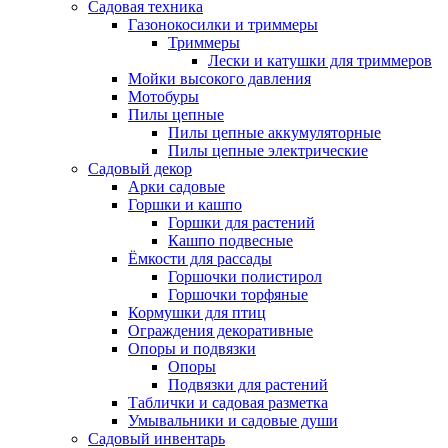
Садовая техника
Газонокосилки и триммеры
Триммеры
Лески и катушки для триммеров
Мойки высокого давления
Мотобуры
Пилы цепные
Пилы цепные аккумуляторные
Пилы цепные электрические
Садовый декор
Арки садовые
Горшки и кашпо
Горшки для растений
Кашпо подвесные
Ёмкости для рассады
Горшочки полистирол
Горшочки торфяные
Кормушки для птиц
Ограждения декоративные
Опоры и подвязки
Опоры
Подвязки для растений
Таблички и садовая разметка
Умывальники и садовые души
Садовый инвентарь