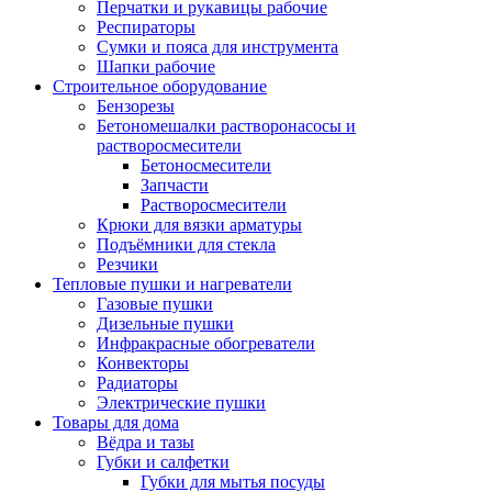
Перчатки и рукавицы рабочие
Респираторы
Сумки и пояса для инструмента
Шапки рабочие
Строительное оборудование
Бензорезы
Бетономешалки растворонасосы и
растворосмесители
Бетоносмесители
Запчасти
Растворосмесители
Крюки для вязки арматуры
Подъёмники для стекла
Резчики
Тепловые пушки и нагреватели
Газовые пушки
Дизельные пушки
Инфракрасные обогреватели
Конвекторы
Радиаторы
Электрические пушки
Товары для дома
Вёдра и тазы
Губки и салфетки
Губки для мытья посуды