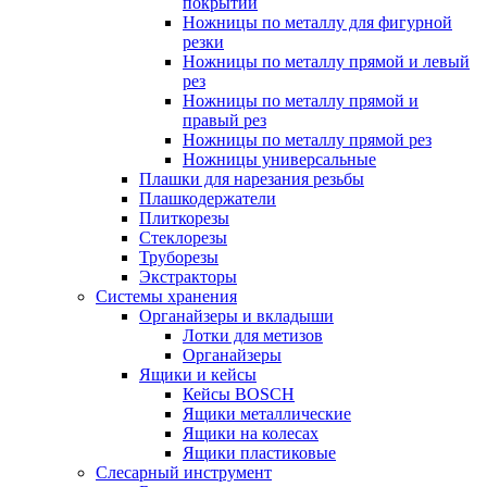
покрытий
Ножницы по металлу для фигурной
резки
Ножницы по металлу прямой и левый
рез
Ножницы по металлу прямой и
правый рез
Ножницы по металлу прямой рез
Ножницы универсальные
Плашки для нарезания резьбы
Плашкодержатели
Плиткорезы
Стеклорезы
Труборезы
Экстракторы
Системы хранения
Органайзеры и вкладыши
Лотки для метизов
Органайзеры
Ящики и кейсы
Кейсы BOSCH
Ящики металлические
Ящики на колесах
Ящики пластиковые
Слесарный инструмент