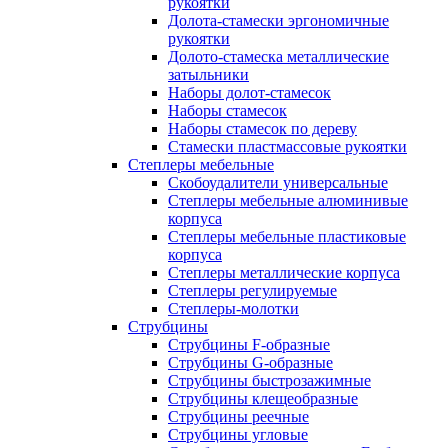
рукоятки
Долота-стамески эргономичные
рукоятки
Долото-стамеска металлические
затыльники
Наборы долот-стамесок
Наборы стамесок
Наборы стамесок по дереву
Стамески пластмассовые рукоятки
Степлеры мебельные
Скобоудалители универсальные
Степлеры мебельные алюминивые
корпуса
Степлеры мебельные пластиковые
корпуса
Степлеры металлические корпуса
Степлеры регулируемые
Степлеры-молотки
Струбцины
Струбцины F-образные
Струбцины G-образные
Струбцины быстрозажимные
Струбцины клещеобразные
Струбцины реечные
Струбцины угловые