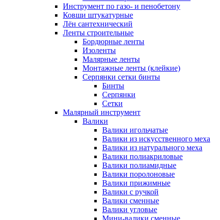
Инструмент по газо- и пенобетону
Ковши штукатурные
Лён сантехнический
Ленты строительные
Бордюрные ленты
Изоленты
Малярные ленты
Монтажные ленты (клейкие)
Серпянки сетки бинты
Бинты
Серпянки
Сетки
Малярный инструмент
Валики
Валики игольчатые
Валики из искусственного меха
Валики из натурального меха
Валики полиакриловые
Валики полиамидные
Валики поролоновые
Валики прижимные
Валики с ручкой
Валики сменные
Валики угловые
Мини-валики сменные