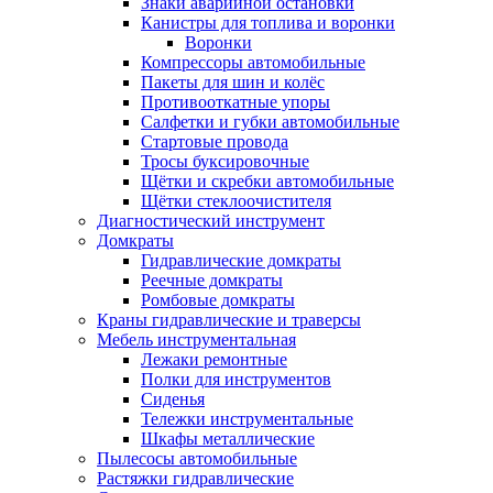
Знаки аварийной остановки
Канистры для топлива и воронки
Воронки
Компрессоры автомобильные
Пакеты для шин и колёс
Противооткатные упоры
Салфетки и губки автомобильные
Стартовые провода
Тросы буксировочные
Щётки и скребки автомобильные
Щётки стеклоочистителя
Диагностический инструмент
Домкраты
Гидравлические домкраты
Реечные домкраты
Ромбовые домкраты
Краны гидравлические и траверсы
Мебель инструментальная
Лежаки ремонтные
Полки для инструментов
Сиденья
Тележки инструментальные
Шкафы металлические
Пылесосы автомобильные
Растяжки гидравлические