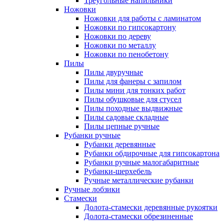
Треугольные напильники
Ножовки
Ножовки для работы с ламинатом
Ножовки по гипсокартону
Ножовки по дереву
Ножовки по металлу
Ножовки по пенобетону
Пилы
Пилы двуручные
Пилы для фанеры с запилом
Пилы мини для тонких работ
Пилы обушковые для стусел
Пилы походные выдвижные
Пилы садовые складные
Пилы цепные ручные
Рубанки ручные
Рубанки деревянные
Рубанки обдирочные для гипсокартона
Рубанки ручные малогабаритные
Рубанки-шерхебель
Ручные металлические рубанки
Ручные лобзики
Стамески
Долота-стамески деревянные рукоятки
Долота-стамески обрезиненные