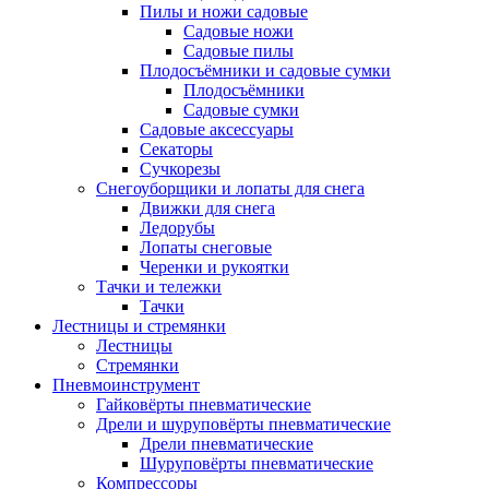
Пилы и ножи садовые
Садовые ножи
Садовые пилы
Плодосъёмники и садовые сумки
Плодосъёмники
Садовые сумки
Садовые аксессуары
Секаторы
Сучкорезы
Снегоуборщики и лопаты для снега
Движки для снега
Ледорубы
Лопаты снеговые
Черенки и рукоятки
Тачки и тележки
Тачки
Лестницы и стремянки
Лестницы
Стремянки
Пневмоинструмент
Гайковёрты пневматические
Дрели и шуруповёрты пневматические
Дрели пневматические
Шуруповёрты пневматические
Компрессоры