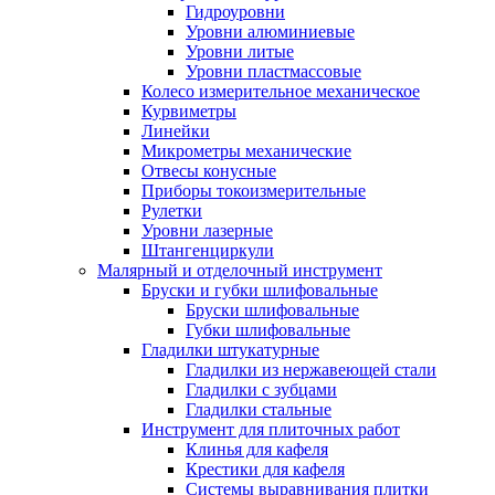
Гидроуровни
Уровни алюминиевые
Уровни литые
Уровни пластмассовые
Колесо измерительное механическое
Курвиметры
Линейки
Микрометры механические
Отвесы конусные
Приборы токоизмерительные
Рулетки
Уровни лазерные
Штангенциркули
Малярный и отделочный инструмент
Бруски и губки шлифовальные
Бруски шлифовальные
Губки шлифовальные
Гладилки штукатурные
Гладилки из нержавеющей стали
Гладилки с зубцами
Гладилки стальные
Инструмент для плиточных работ
Клинья для кафеля
Крестики для кафеля
Системы выравнивания плитки