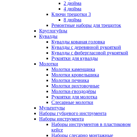
2 дюйма
4 дюйма
Ключи трещотки 3
8 дюйма
Ремонтные наборы для трещоток
Круглогубцы
Кувалды
Кувалды кованая головка
Кувалды с деревянной рукояткой
Кувалды с фибергласовой рукояткой
Рукоятки для кувалды
Молотки
Молотки каменщика
Молотки кровельщика
Молотки печника
Молотки рихтовочные
Молотки-гвоздодёры
Рукоятки для молотка
Слесарные молотки
Мультитулы
Наборы губцевого инструмента
Наборы инструмента
Наборы инструментов в пластиковом
кейсе
Наборы слесарно монтажные