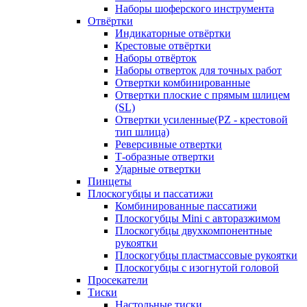
Наборы шоферского инструмента
Отвёртки
Индикаторные отвёртки
Крестовые отвёртки
Наборы отвёрток
Наборы отверток для точных работ
Отвертки комбинированные
Отвертки плоские с прямым шлицем
(SL)
Отвертки усиленные(PZ - крестовой
тип шлица)
Реверсивные отвертки
Т-образные отвертки
Ударные отвертки
Пинцеты
Плоскогубцы и пассатижи
Комбинированные пассатижи
Плоскогубцы Mini с авторазжимом
Плоскогубцы двухкомпонентные
рукоятки
Плоскогубцы пластмассовые рукоятки
Плоскогубцы с изогнутой головой
Просекатели
Тиски
Настольные тиски