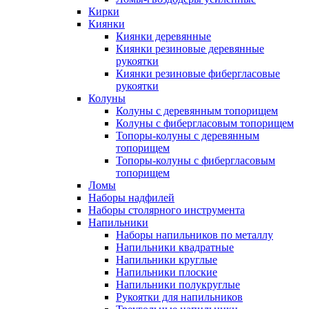
Кирки
Киянки
Киянки деревянные
Киянки резиновые деревянные
рукоятки
Киянки резиновые фибергласовые
рукоятки
Колуны
Колуны с деревянным топорищем
Колуны с фибергласовым топорищем
Топоры-колуны с деревянным
топорищем
Топоры-колуны с фибергласовым
топорищем
Ломы
Наборы надфилей
Наборы столярного инструмента
Напильники
Наборы напильников по металлу
Напильники квадратные
Напильники круглые
Напильники плоские
Напильники полукруглые
Рукоятки для напильников