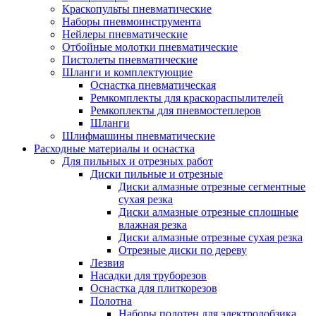
Краскопульты пневматические
Наборы пневмоинструмента
Нейлеры пневматические
Отбойные молотки пневматические
Пистолеты пневматические
Шланги и комплектующие
Оснастка пневматическая
Ремкомплекты для краскораспылителей
Ремкоплекты для пневмостеплеров
Шланги
Шлифмашины пневматические
Расходные материалы и оснастка
Для пильных и отрезных работ
Диски пильные и отрезные
Диски алмазные отрезные сегментные
сухая резка
Диски алмазные отрезные сплошные
влажная резка
Диски алмазные отрезные сухая резка
Отрезные диски по дереву
Лезвия
Насадки для труборезов
Оснастка для плиткорезов
Полотна
Наборы полотен для электролобзика