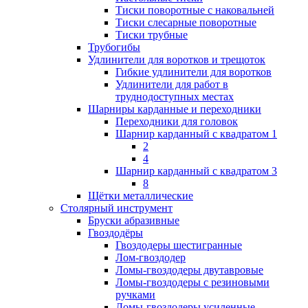
Тиски поворотные с наковальней
Тиски слесарные поворотные
Тиски трубные
Трубогибы
Удлинители для воротков и трещоток
Гибкие удлинители для воротков
Удлинители для работ в
труднодоступных местах
Шарниры карданные и переходники
Переходники для головок
Шарнир карданный с квадратом 1
2
4
Шарнир карданный с квадратом 3
8
Щётки металлические
Столярный инструмент
Бруски абразивные
Гвоздодёры
Гвоздодеры шестигранные
Лом-гвоздодер
Ломы-гвоздодеры двутавровые
Ломы-гвоздодеры с резиновыми
ручками
Ломы-гвоздодеры усиленные