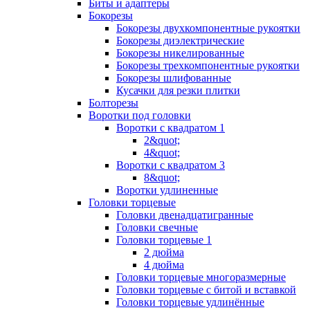
Биты и адаптеры
Бокорезы
Бокорезы двухкомпонентные рукоятки
Бокорезы диэлектрические
Бокорезы никелированные
Бокорезы трехкомпонентные рукоятки
Бокорезы шлифованные
Кусачки для резки плитки
Болторезы
Воротки под головки
Воротки с квадратом 1
2&quot;
4&quot;
Воротки с квадратом 3
8&quot;
Воротки удлиненные
Головки торцевые
Головки двенадцатигранные
Головки свечные
Головки торцевые 1
2 дюйма
4 дюйма
Головки торцевые многоразмерные
Головки торцевые с битой и вставкой
Головки торцевые удлинённые