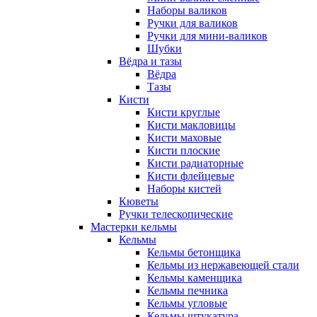
Наборы валиков
Ручки для валиков
Ручки для мини-валиков
Шубки
Вёдра и тазы
Вёдра
Тазы
Кисти
Кисти круглые
Кисти макловицы
Кисти маховые
Кисти плоские
Кисти радиаторные
Кисти флейцевые
Наборы кистей
Кюветы
Ручки телескопические
Мастерки кельмы
Кельмы
Кельмы бетонщика
Кельмы из нержавеющей стали
Кельмы каменщика
Кельмы печника
Кельмы угловые
Кельмы штукатура