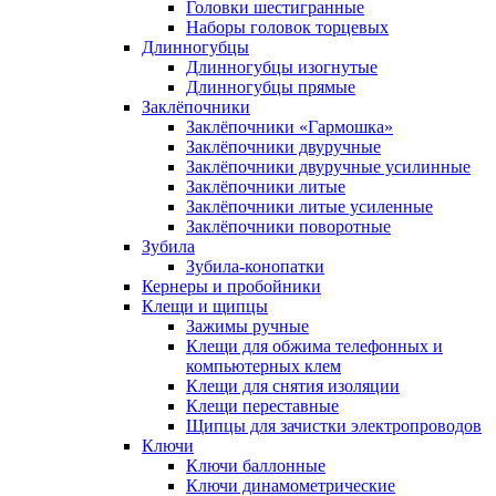
Головки шестигранные
Наборы головок торцевых
Длинногубцы
Длинногубцы изогнутые
Длинногубцы прямые
Заклёпочники
Заклёпочники «Гармошка»
Заклёпочники двуручные
Заклёпочники двуручные усилинные
Заклёпочники литые
Заклёпочники литые усиленные
Заклёпочники поворотные
Зубила
Зубила-конопатки
Кернеры и пробойники
Клещи и щипцы
Зажимы ручные
Клещи для обжима телефонных и
компьютерных клем
Клещи для снятия изоляции
Клещи переставные
Щипцы для зачистки электропроводов
Ключи
Ключи баллонные
Ключи динамометрические