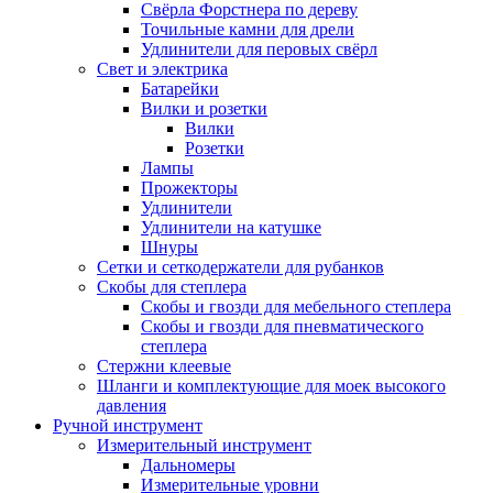
Свёрла Форстнера по дереву
Точильные камни для дрели
Удлинители для перовых свёрл
Свет и электрика
Батарейки
Вилки и розетки
Вилки
Розетки
Лампы
Прожекторы
Удлинители
Удлинители на катушке
Шнуры
Сетки и сеткодержатели для рубанков
Скобы для степлера
Скобы и гвозди для мебельного степлера
Скобы и гвозди для пневматического
степлера
Стержни клеевые
Шланги и комплектующие для моек высокого
давления
Ручной инструмент
Измерительный инструмент
Дальномеры
Измерительные уровни