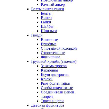
Потолочный анкер
Рамный анкер
Болты винты гайки
Болты
Винты
Гайки
Шайбы
Шпильки
Гвозди
Винтовые
Ершёные
С потайной головкой
Строительные
Финишные
Грузовой крепёж (такелаж)
Зажимы тросов
Карабины
Коуш для тросов
Крюки
Рым-болты гайки
Скобы такелажные
Соединители цепей
Талреп
Тросы и цепи
Дверная фурнитура