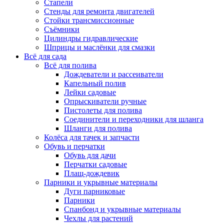
Стапели
Стенды для ремонта двигателей
Стойки трансмиссионные
Съёмники
Цилиндры гидравлические
Шприцы и маслёнки для смазки
Всё для сада
Всё для полива
Дождеватели и рассеиватели
Капельный полив
Лейки садовые
Опрыскиватели ручные
Пистолеты для полива
Соединители и переходники для шланга
Шланги для полива
Колёса для тачек и запчасти
Обувь и перчатки
Обувь для дачи
Перчатки садовые
Плащ-дождевик
Парники и укрывные материалы
Дуги парниковые
Парники
Спанбонд и укрывные материалы
Чехлы для растений