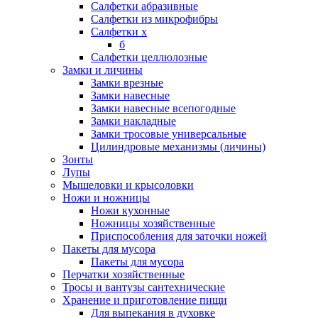
Салфетки абразивные
Салфетки из микрофибры
Салфетки х
б
Салфетки целлюлозные
Замки и личины
Замки врезные
Замки навесные
Замки навесные всепогодные
Замки накладные
Замки тросовые универсальные
Цилиндровые механизмы (личины)
Зонты
Лупы
Мышеловки и крысоловки
Ножи и ножницы
Ножи кухонные
Ножницы хозяйственные
Приспособления для заточки ножей
Пакеты для мусора
Пакеты для мусора
Перчатки хозяйственные
Тросы и вантузы сантехнические
Хранение и приготовление пищи
Для выпекания в духовке