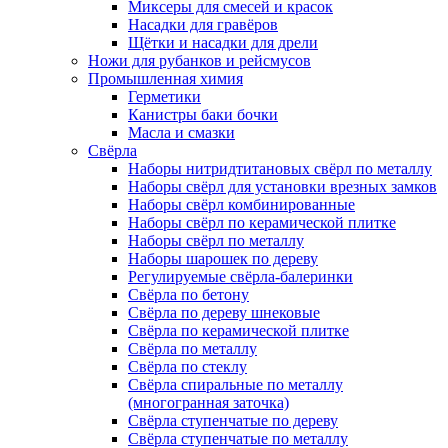
Миксеры для смесей и красок
Насадки для гравёров
Щётки и насадки для дрели
Ножи для рубанков и рейсмусов
Промышленная химия
Герметики
Канистры баки бочки
Масла и смазки
Свёрла
Наборы нитридтитановых свёрл по металлу
Наборы свёрл для установки врезных замков
Наборы свёрл комбинированные
Наборы свёрл по керамической плитке
Наборы свёрл по металлу
Наборы шарошек по дереву
Регулируемые свёрла-балеринки
Свёрла по бетону
Свёрла по дереву шнековые
Свёрла по керамической плитке
Свёрла по металлу
Свёрла по стеклу
Свёрла спиральные по металлу
(многогранная заточка)
Свёрла ступенчатые по дереву
Свёрла ступенчатые по металлу