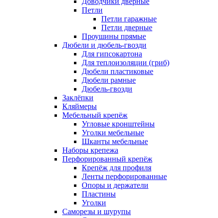
Доводчики дверные
Петли
Петли гаражные
Петли дверные
Проушины прямые
Дюбели и дюбель-гвозди
Для гипсокартона
Для теплоизоляции (гриб)
Дюбели пластиковые
Дюбели рамные
Дюбель-гвозди
Заклёпки
Кляймеры
Мебельный крепёж
Угловые кронштейны
Уголки мебельные
Шканты мебельные
Наборы крепежа
Перфорированный крепёж
Крепёж для профиля
Ленты перфорированные
Опоры и держатели
Пластины
Уголки
Саморезы и шурупы