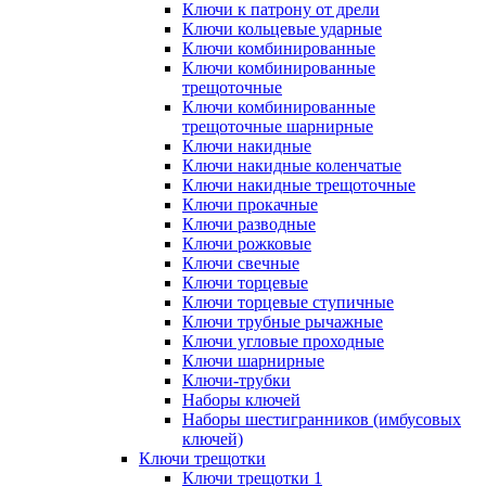
Ключи к патрону от дрели
Ключи кольцевые ударные
Ключи комбинированные
Ключи комбинированные
трещоточные
Ключи комбинированные
трещоточные шарнирные
Ключи накидные
Ключи накидные коленчатые
Ключи накидные трещоточные
Ключи прокачные
Ключи разводные
Ключи рожковые
Ключи свечные
Ключи торцевые
Ключи торцевые ступичные
Ключи трубные рычажные
Ключи угловые проходные
Ключи шарнирные
Ключи-трубки
Наборы ключей
Наборы шестигранников (имбусовых
ключей)
Ключи трещотки
Ключи трещотки 1