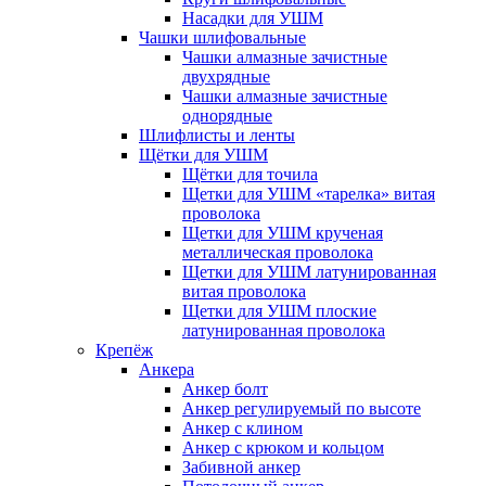
Насадки для УШМ
Чашки шлифовальные
Чашки алмазные зачистные
двухрядные
Чашки алмазные зачистные
однорядные
Шлифлисты и ленты
Щётки для УШМ
Щётки для точила
Щетки для УШМ «тарелка» витая
проволока
Щетки для УШМ крученая
металлическая проволока
Щетки для УШМ латунированная
витая проволока
Щетки для УШМ плоские
латунированная проволока
Крепёж
Анкера
Анкер болт
Анкер регулируемый по высоте
Анкер с клином
Анкер с крюком и кольцом
Забивной анкер