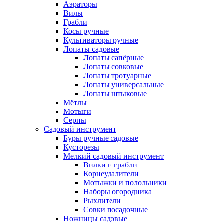
Аэраторы
Вилы
Грабли
Косы ручные
Культиваторы ручные
Лопаты садовые
Лопаты сапёрные
Лопаты совковые
Лопаты тротуарные
Лопаты универсальные
Лопаты штыковые
Мётлы
Мотыги
Серпы
Садовый инструмент
Буры ручные садовые
Кусторезы
Мелкий садовый инструмент
Вилки и грабли
Корнеудалители
Мотыжки и полольники
Наборы огородника
Рыхлители
Совки посадочные
Ножницы садовые