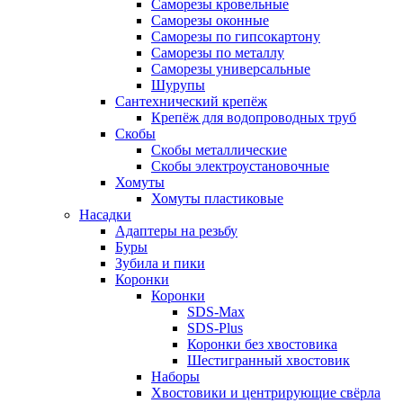
Саморезы кровельные
Саморезы оконные
Саморезы по гипсокартону
Саморезы по металлу
Саморезы универсальные
Шурупы
Сантехнический крепёж
Крепёж для водопроводных труб
Скобы
Скобы металлические
Скобы электроустановочные
Хомуты
Хомуты пластиковые
Насадки
Адаптеры на резьбу
Буры
Зубила и пики
Коронки
Коронки
SDS-Max
SDS-Plus
Коронки без хвостовика
Шестигранный хвостовик
Наборы
Хвостовики и центрирующие свёрла