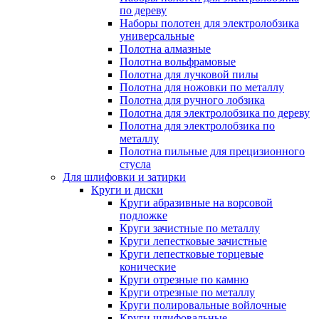
по дереву
Наборы полотен для электролобзика
универсальные
Полотна алмазные
Полотна вольфрамовые
Полотна для лучковой пилы
Полотна для ножовки по металлу
Полотна для ручного лобзика
Полотна для электролобзика по дереву
Полотна для электролобзика по
металлу
Полотна пильные для прецизионного
стусла
Для шлифовки и затирки
Круги и диски
Круги абразивные на ворсовой
подложке
Круги зачистные по металлу
Круги лепестковые зачистные
Круги лепестковые торцевые
конические
Круги отрезные по камню
Круги отрезные по металлу
Круги полировальные войлочные
Круги шлифовальные