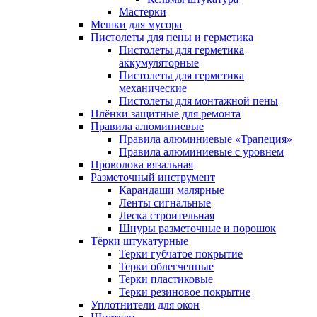
Мастерки
Мешки для мусора
Пистолеты для пены и герметика
Пистолеты для герметика
аккумуляторные
Пистолеты для герметика
механические
Пистолеты для монтажной пены
Плёнки защитные для ремонта
Правила алюминиевые
Правила алюминиевые «Трапеция»
Правила алюминиевые с уровнем
Проволока вязальная
Разметочный инструмент
Карандаши малярные
Ленты сигнальные
Леска строительная
Шнуры разметочные и порошок
Тёрки штукатурные
Терки губчатое покрытие
Терки облегченные
Терки пластиковые
Терки резиновое покрытие
Уплотнители для окон