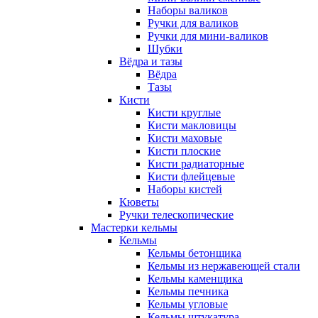
Наборы валиков
Ручки для валиков
Ручки для мини-валиков
Шубки
Вёдра и тазы
Вёдра
Тазы
Кисти
Кисти круглые
Кисти макловицы
Кисти маховые
Кисти плоские
Кисти радиаторные
Кисти флейцевые
Наборы кистей
Кюветы
Ручки телескопические
Мастерки кельмы
Кельмы
Кельмы бетонщика
Кельмы из нержавеющей стали
Кельмы каменщика
Кельмы печника
Кельмы угловые
Кельмы штукатура