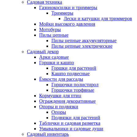
Садовая техника
Газонокосилки и триммеры
Триммеры
Лески и катушки для триммеров
Мойки высокого давления
Мотобуры
Пилы цепные
Пилы цепные аккумуляторные
Пилы цепные электрические
Садовый декор
Арки садовые
Горшки и кашпо
Горшки для растений
Кашпо подвесные
Ёмкости для рассады
Горшочки полистирол
Горшочки торфяные
Кормушки для птиц
Ограждения декоративные
Опоры и подвязки
Опоры
Подвязки для растений
Таблички и садовая разметка
Умывальники и садовые души
Садовый инвентарь