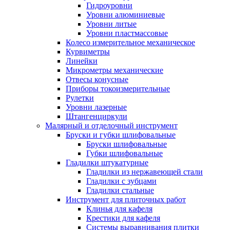
Гидроуровни
Уровни алюминиевые
Уровни литые
Уровни пластмассовые
Колесо измерительное механическое
Курвиметры
Линейки
Микрометры механические
Отвесы конусные
Приборы токоизмерительные
Рулетки
Уровни лазерные
Штангенциркули
Малярный и отделочный инструмент
Бруски и губки шлифовальные
Бруски шлифовальные
Губки шлифовальные
Гладилки штукатурные
Гладилки из нержавеющей стали
Гладилки с зубцами
Гладилки стальные
Инструмент для плиточных работ
Клинья для кафеля
Крестики для кафеля
Системы выравнивания плитки