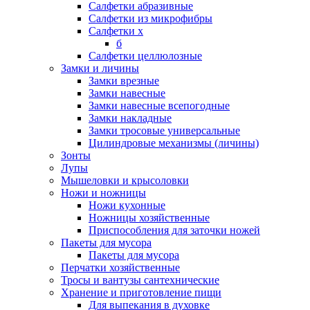
Салфетки абразивные
Салфетки из микрофибры
Салфетки х
б
Салфетки целлюлозные
Замки и личины
Замки врезные
Замки навесные
Замки навесные всепогодные
Замки накладные
Замки тросовые универсальные
Цилиндровые механизмы (личины)
Зонты
Лупы
Мышеловки и крысоловки
Ножи и ножницы
Ножи кухонные
Ножницы хозяйственные
Приспособления для заточки ножей
Пакеты для мусора
Пакеты для мусора
Перчатки хозяйственные
Тросы и вантузы сантехнические
Хранение и приготовление пищи
Для выпекания в духовке