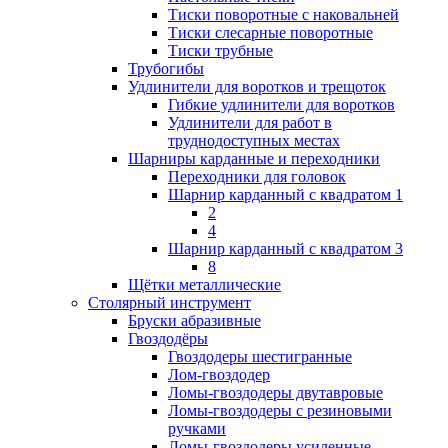
Тиски поворотные с наковальней
Тиски слесарные поворотные
Тиски трубные
Трубогибы
Удлинители для воротков и трещоток
Гибкие удлинители для воротков
Удлинители для работ в
труднодоступных местах
Шарниры карданные и переходники
Переходники для головок
Шарнир карданный с квадратом 1
2
4
Шарнир карданный с квадратом 3
8
Щётки металлические
Столярный инструмент
Бруски абразивные
Гвоздодёры
Гвоздодеры шестигранные
Лом-гвоздодер
Ломы-гвоздодеры двутавровые
Ломы-гвоздодеры с резиновыми
ручками
Ломы-гвоздодеры усиленные