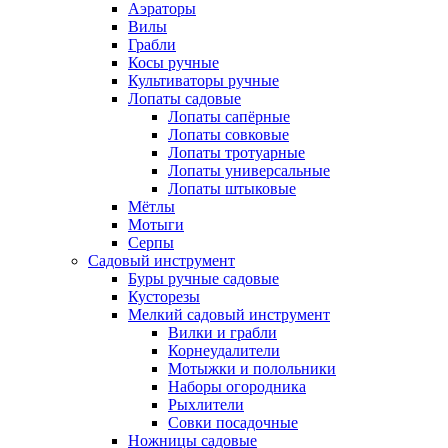
Аэраторы
Вилы
Грабли
Косы ручные
Культиваторы ручные
Лопаты садовые
Лопаты сапёрные
Лопаты совковые
Лопаты тротуарные
Лопаты универсальные
Лопаты штыковые
Мётлы
Мотыги
Серпы
Садовый инструмент
Буры ручные садовые
Кусторезы
Мелкий садовый инструмент
Вилки и грабли
Корнеудалители
Мотыжки и полольники
Наборы огородника
Рыхлители
Совки посадочные
Ножницы садовые