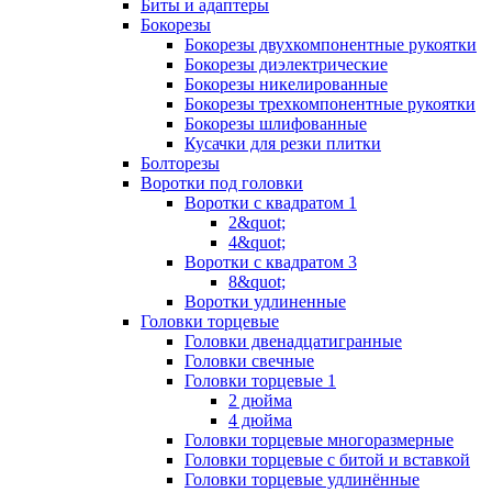
Биты и адаптеры
Бокорезы
Бокорезы двухкомпонентные рукоятки
Бокорезы диэлектрические
Бокорезы никелированные
Бокорезы трехкомпонентные рукоятки
Бокорезы шлифованные
Кусачки для резки плитки
Болторезы
Воротки под головки
Воротки с квадратом 1
2&quot;
4&quot;
Воротки с квадратом 3
8&quot;
Воротки удлиненные
Головки торцевые
Головки двенадцатигранные
Головки свечные
Головки торцевые 1
2 дюйма
4 дюйма
Головки торцевые многоразмерные
Головки торцевые с битой и вставкой
Головки торцевые удлинённые