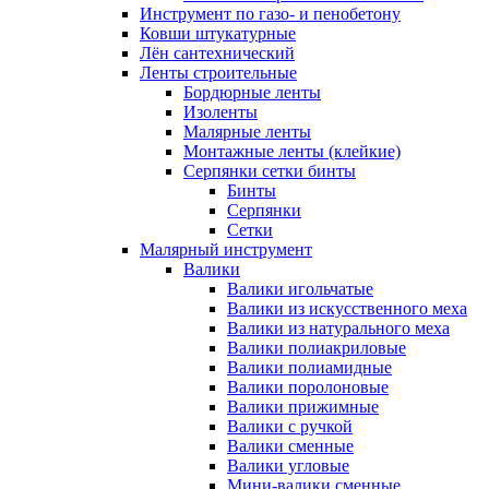
Инструмент по газо- и пенобетону
Ковши штукатурные
Лён сантехнический
Ленты строительные
Бордюрные ленты
Изоленты
Малярные ленты
Монтажные ленты (клейкие)
Серпянки сетки бинты
Бинты
Серпянки
Сетки
Малярный инструмент
Валики
Валики игольчатые
Валики из искусственного меха
Валики из натурального меха
Валики полиакриловые
Валики полиамидные
Валики поролоновые
Валики прижимные
Валики с ручкой
Валики сменные
Валики угловые
Мини-валики сменные