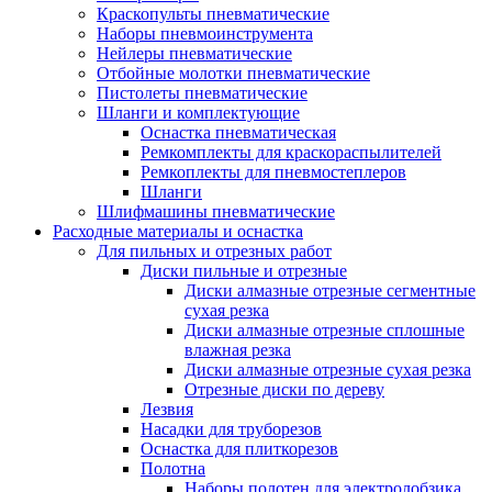
Краскопульты пневматические
Наборы пневмоинструмента
Нейлеры пневматические
Отбойные молотки пневматические
Пистолеты пневматические
Шланги и комплектующие
Оснастка пневматическая
Ремкомплекты для краскораспылителей
Ремкоплекты для пневмостеплеров
Шланги
Шлифмашины пневматические
Расходные материалы и оснастка
Для пильных и отрезных работ
Диски пильные и отрезные
Диски алмазные отрезные сегментные
сухая резка
Диски алмазные отрезные сплошные
влажная резка
Диски алмазные отрезные сухая резка
Отрезные диски по дереву
Лезвия
Насадки для труборезов
Оснастка для плиткорезов
Полотна
Наборы полотен для электролобзика