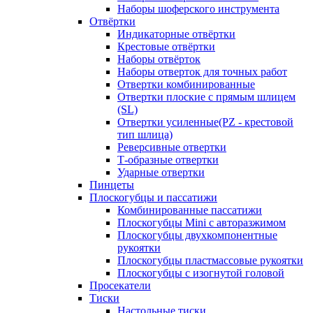
Наборы шоферского инструмента
Отвёртки
Индикаторные отвёртки
Крестовые отвёртки
Наборы отвёрток
Наборы отверток для точных работ
Отвертки комбинированные
Отвертки плоские с прямым шлицем
(SL)
Отвертки усиленные(PZ - крестовой
тип шлица)
Реверсивные отвертки
Т-образные отвертки
Ударные отвертки
Пинцеты
Плоскогубцы и пассатижи
Комбинированные пассатижи
Плоскогубцы Mini с авторазжимом
Плоскогубцы двухкомпонентные
рукоятки
Плоскогубцы пластмассовые рукоятки
Плоскогубцы с изогнутой головой
Просекатели
Тиски
Настольные тиски