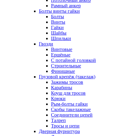
Потолочный анкер
Рамный анкер
Болты винты гайки
Болты
Винты
Гайки
Шайбы
Шпильки
Гвозди
Винтовые
Ершёные
С потайной головкой
Строительные
Финишные
Грузовой крепёж (такелаж)
Зажимы тросов
Карабины
Коуш для тросов
Крюки
Рым-болты гайки
Скобы такелажные
Соединители цепей
Талреп
Тросы и цепи
Дверная фурнитура