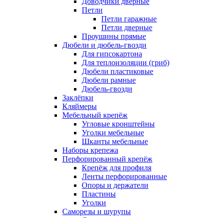
Доводчики дверные
Петли
Петли гаражные
Петли дверные
Проушины прямые
Дюбели и дюбель-гвозди
Для гипсокартона
Для теплоизоляции (гриб)
Дюбели пластиковые
Дюбели рамные
Дюбель-гвозди
Заклёпки
Кляймеры
Мебельный крепёж
Угловые кронштейны
Уголки мебельные
Шканты мебельные
Наборы крепежа
Перфорированный крепёж
Крепёж для профиля
Ленты перфорированные
Опоры и держатели
Пластины
Уголки
Саморезы и шурупы