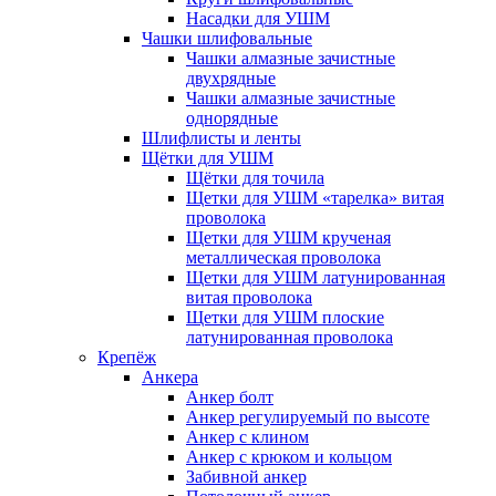
Насадки для УШМ
Чашки шлифовальные
Чашки алмазные зачистные
двухрядные
Чашки алмазные зачистные
однорядные
Шлифлисты и ленты
Щётки для УШМ
Щётки для точила
Щетки для УШМ «тарелка» витая
проволока
Щетки для УШМ крученая
металлическая проволока
Щетки для УШМ латунированная
витая проволока
Щетки для УШМ плоские
латунированная проволока
Крепёж
Анкера
Анкер болт
Анкер регулируемый по высоте
Анкер с клином
Анкер с крюком и кольцом
Забивной анкер