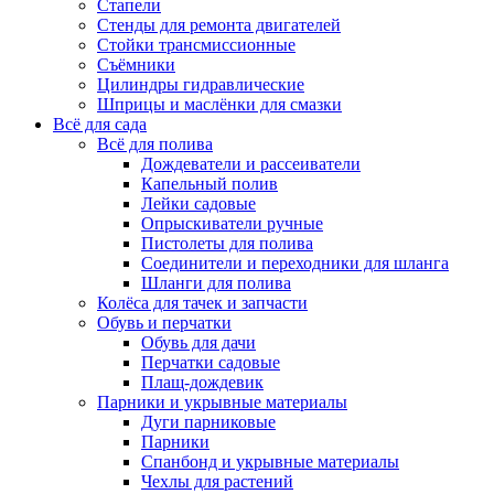
Стапели
Стенды для ремонта двигателей
Стойки трансмиссионные
Съёмники
Цилиндры гидравлические
Шприцы и маслёнки для смазки
Всё для сада
Всё для полива
Дождеватели и рассеиватели
Капельный полив
Лейки садовые
Опрыскиватели ручные
Пистолеты для полива
Соединители и переходники для шланга
Шланги для полива
Колёса для тачек и запчасти
Обувь и перчатки
Обувь для дачи
Перчатки садовые
Плащ-дождевик
Парники и укрывные материалы
Дуги парниковые
Парники
Спанбонд и укрывные материалы
Чехлы для растений