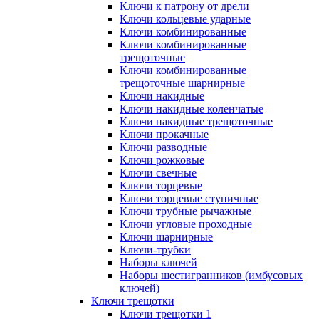
Ключи к патрону от дрели
Ключи кольцевые ударные
Ключи комбинированные
Ключи комбинированные
трещоточные
Ключи комбинированные
трещоточные шарнирные
Ключи накидные
Ключи накидные коленчатые
Ключи накидные трещоточные
Ключи прокачные
Ключи разводные
Ключи рожковые
Ключи свечные
Ключи торцевые
Ключи торцевые ступичные
Ключи трубные рычажные
Ключи угловые проходные
Ключи шарнирные
Ключи-трубки
Наборы ключей
Наборы шестигранников (имбусовых
ключей)
Ключи трещотки
Ключи трещотки 1