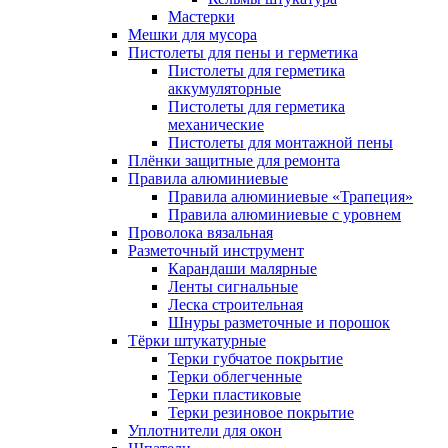
Мастерки
Мешки для мусора
Пистолеты для пены и герметика
Пистолеты для герметика
аккумуляторные
Пистолеты для герметика
механические
Пистолеты для монтажной пены
Плёнки защитные для ремонта
Правила алюминиевые
Правила алюминиевые «Трапеция»
Правила алюминиевые с уровнем
Проволока вязальная
Разметочный инструмент
Карандаши малярные
Ленты сигнальные
Леска строительная
Шнуры разметочные и порошок
Тёрки штукатурные
Терки губчатое покрытие
Терки облегченные
Терки пластиковые
Терки резиновое покрытие
Уплотнители для окон