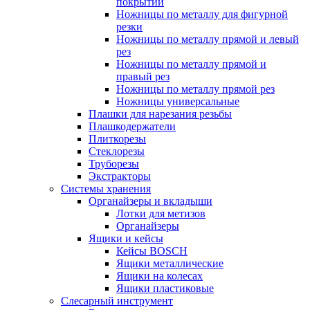
покрытий
Ножницы по металлу для фигурной
резки
Ножницы по металлу прямой и левый
рез
Ножницы по металлу прямой и
правый рез
Ножницы по металлу прямой рез
Ножницы универсальные
Плашки для нарезания резьбы
Плашкодержатели
Плиткорезы
Стеклорезы
Труборезы
Экстракторы
Системы хранения
Органайзеры и вкладыши
Лотки для метизов
Органайзеры
Ящики и кейсы
Кейсы BOSCH
Ящики металлические
Ящики на колесах
Ящики пластиковые
Слесарный инструмент