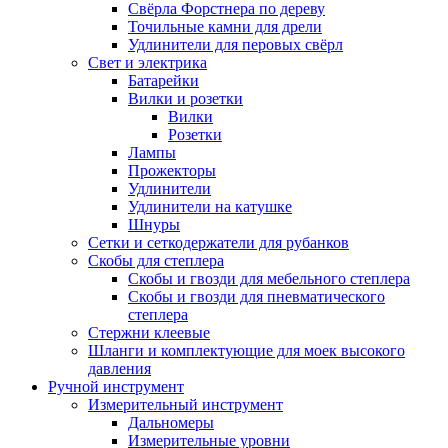
Свёрла Форстнера по дереву
Точильные камни для дрели
Удлинители для перовых свёрл
Свет и электрика
Батарейки
Вилки и розетки
Вилки
Розетки
Лампы
Прожекторы
Удлинители
Удлинители на катушке
Шнуры
Сетки и сеткодержатели для рубанков
Скобы для степлера
Скобы и гвозди для мебельного степлера
Скобы и гвозди для пневматического
степлера
Стержни клеевые
Шланги и комплектующие для моек высокого
давления
Ручной инструмент
Измерительный инструмент
Дальномеры
Измерительные уровни