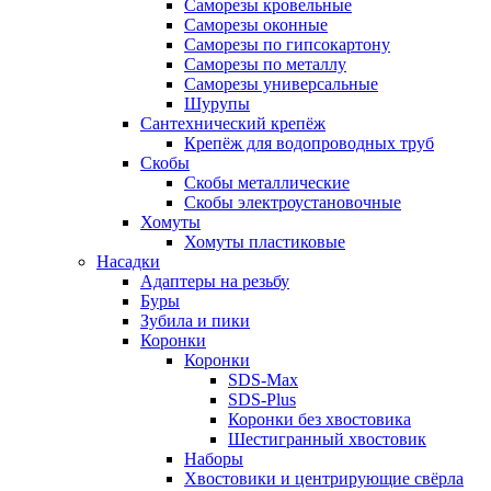
Саморезы кровельные
Саморезы оконные
Саморезы по гипсокартону
Саморезы по металлу
Саморезы универсальные
Шурупы
Сантехнический крепёж
Крепёж для водопроводных труб
Скобы
Скобы металлические
Скобы электроустановочные
Хомуты
Хомуты пластиковые
Насадки
Адаптеры на резьбу
Буры
Зубила и пики
Коронки
Коронки
SDS-Max
SDS-Plus
Коронки без хвостовика
Шестигранный хвостовик
Наборы
Хвостовики и центрирующие свёрла