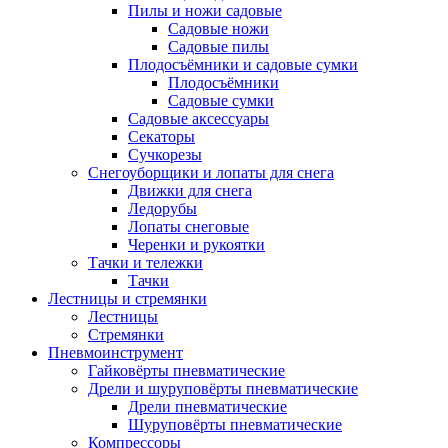
Пилы и ножи садовые
Садовые ножи
Садовые пилы
Плодосъёмники и садовые сумки
Плодосъёмники
Садовые сумки
Садовые аксессуары
Секаторы
Сучкорезы
Снегоуборщики и лопаты для снега
Движки для снега
Ледорубы
Лопаты снеговые
Черенки и рукоятки
Тачки и тележки
Тачки
Лестницы и стремянки
Лестницы
Стремянки
Пневмоинструмент
Гайковёрты пневматические
Дрели и шуруповёрты пневматические
Дрели пневматические
Шуруповёрты пневматические
Компрессоры