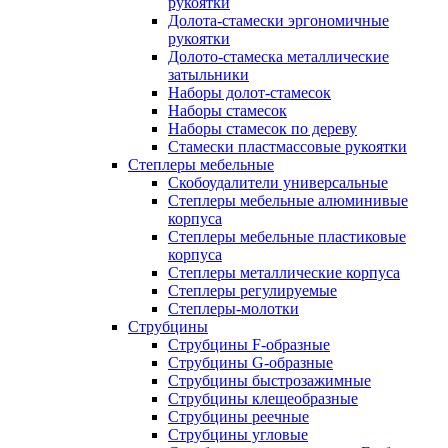
рукоятки
Долота-стамески эргономичные
рукоятки
Долото-стамеска металлические
затыльники
Наборы долот-стамесок
Наборы стамесок
Наборы стамесок по дереву
Стамески пластмассовые рукоятки
Степлеры мебельные
Скобоудалители универсальные
Степлеры мебельные алюминивые
корпуса
Степлеры мебельные пластиковые
корпуса
Степлеры металлические корпуса
Степлеры регулируемые
Степлеры-молотки
Струбцины
Струбцины F-образные
Струбцины G-образные
Струбцины быстрозажимные
Струбцины клещеобразные
Струбцины реечные
Струбцины угловые