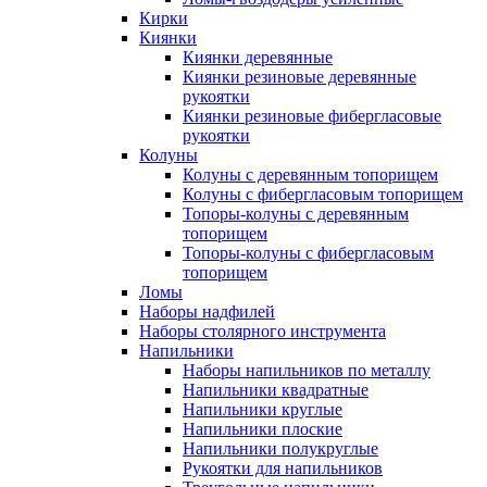
Кирки
Киянки
Киянки деревянные
Киянки резиновые деревянные
рукоятки
Киянки резиновые фибергласовые
рукоятки
Колуны
Колуны с деревянным топорищем
Колуны с фибергласовым топорищем
Топоры-колуны с деревянным
топорищем
Топоры-колуны с фибергласовым
топорищем
Ломы
Наборы надфилей
Наборы столярного инструмента
Напильники
Наборы напильников по металлу
Напильники квадратные
Напильники круглые
Напильники плоские
Напильники полукруглые
Рукоятки для напильников