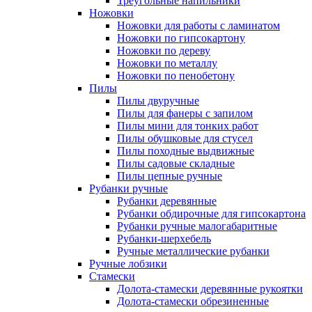
Треугольные напильники
Ножовки
Ножовки для работы с ламинатом
Ножовки по гипсокартону
Ножовки по дереву
Ножовки по металлу
Ножовки по пенобетону
Пилы
Пилы двуручные
Пилы для фанеры с запилом
Пилы мини для тонких работ
Пилы обушковые для стусел
Пилы походные выдвижные
Пилы садовые складные
Пилы цепные ручные
Рубанки ручные
Рубанки деревянные
Рубанки обдирочные для гипсокартона
Рубанки ручные малогабаритные
Рубанки-шерхебель
Ручные металлические рубанки
Ручные лобзики
Стамески
Долота-стамески деревянные рукоятки
Долота-стамески обрезиненные