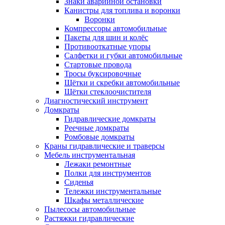
Знаки аварийной остановки
Канистры для топлива и воронки
Воронки
Компрессоры автомобильные
Пакеты для шин и колёс
Противооткатные упоры
Салфетки и губки автомобильные
Стартовые провода
Тросы буксировочные
Щётки и скребки автомобильные
Щётки стеклоочистителя
Диагностический инструмент
Домкраты
Гидравлические домкраты
Реечные домкраты
Ромбовые домкраты
Краны гидравлические и траверсы
Мебель инструментальная
Лежаки ремонтные
Полки для инструментов
Сиденья
Тележки инструментальные
Шкафы металлические
Пылесосы автомобильные
Растяжки гидравлические