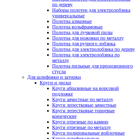
по дереву
Наборы полотен для электролобзика
универсальные
Полотна алмазные
Полотна вольфрамовые
Полотна для лучковой пилы
Полотна для ножовки по металлу
Полотна для ручного лобзика
Полотна для электролобзика по дереву
Полотна для электролобзика по
металлу
Полотна пильные для прецизионного
стусла
Для шлифовки и затирки
Круги и диски
Круги абразивные на ворсовой
подложке
Круги зачистные по металлу
Круги лепестковые зачистные
Круги лепестковые торцевые
конические
Круги отрезные по камню
Круги отрезные по металлу
Круги полировальные войлочные
Круги шлифовальные