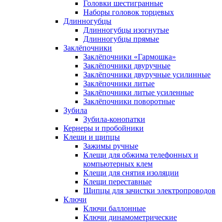
Головки шестигранные
Наборы головок торцевых
Длинногубцы
Длинногубцы изогнутые
Длинногубцы прямые
Заклёпочники
Заклёпочники «Гармошка»
Заклёпочники двуручные
Заклёпочники двуручные усилинные
Заклёпочники литые
Заклёпочники литые усиленные
Заклёпочники поворотные
Зубила
Зубила-конопатки
Кернеры и пробойники
Клещи и щипцы
Зажимы ручные
Клещи для обжима телефонных и
компьютерных клем
Клещи для снятия изоляции
Клещи переставные
Щипцы для зачистки электропроводов
Ключи
Ключи баллонные
Ключи динамометрические