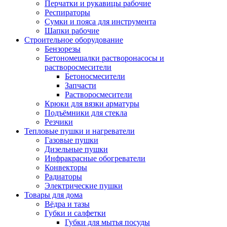
Перчатки и рукавицы рабочие
Респираторы
Сумки и пояса для инструмента
Шапки рабочие
Строительное оборудование
Бензорезы
Бетономешалки растворонасосы и
растворосмесители
Бетоносмесители
Запчасти
Растворосмесители
Крюки для вязки арматуры
Подъёмники для стекла
Резчики
Тепловые пушки и нагреватели
Газовые пушки
Дизельные пушки
Инфракрасные обогреватели
Конвекторы
Радиаторы
Электрические пушки
Товары для дома
Вёдра и тазы
Губки и салфетки
Губки для мытья посуды