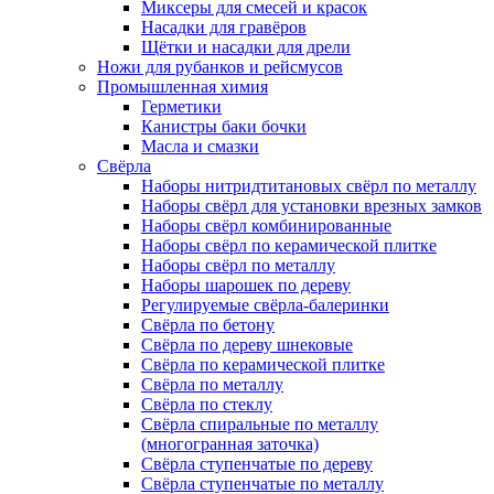
Миксеры для смесей и красок
Насадки для гравёров
Щётки и насадки для дрели
Ножи для рубанков и рейсмусов
Промышленная химия
Герметики
Канистры баки бочки
Масла и смазки
Свёрла
Наборы нитридтитановых свёрл по металлу
Наборы свёрл для установки врезных замков
Наборы свёрл комбинированные
Наборы свёрл по керамической плитке
Наборы свёрл по металлу
Наборы шарошек по дереву
Регулируемые свёрла-балеринки
Свёрла по бетону
Свёрла по дереву шнековые
Свёрла по керамической плитке
Свёрла по металлу
Свёрла по стеклу
Свёрла спиральные по металлу
(многогранная заточка)
Свёрла ступенчатые по дереву
Свёрла ступенчатые по металлу