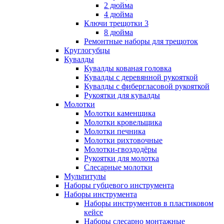
2 дюйма
4 дюйма
Ключи трещотки 3
8 дюйма
Ремонтные наборы для трещоток
Круглогубцы
Кувалды
Кувалды кованая головка
Кувалды с деревянной рукояткой
Кувалды с фибергласовой рукояткой
Рукоятки для кувалды
Молотки
Молотки каменщика
Молотки кровельщика
Молотки печника
Молотки рихтовочные
Молотки-гвоздодёры
Рукоятки для молотка
Слесарные молотки
Мультитулы
Наборы губцевого инструмента
Наборы инструмента
Наборы инструментов в пластиковом
кейсе
Наборы слесарно монтажные