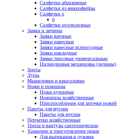
Салфетки абразивные
Салфетки из микрофибры
Салфетки х
б
Салфетки целлюлозные
Замки и личины
Замки врезные
Замки навесные
Замки навесные всепогодные
Замки накладные
Замки тросовые универсальные
Цилиндровые механизмы (личины)
Зонты
Лупы
Мышеловки и крысоловки
Ножи и ножницы
Ножи кухонные
Ножницы хозяйственные
Приспособления для заточки ножей
Пакеты для мусора
Пакеты для мусора
Перчатки хозяйственные
Тросы и вантузы сантехнические
Хранение и приготовление пищи
Для выпекания в духовке