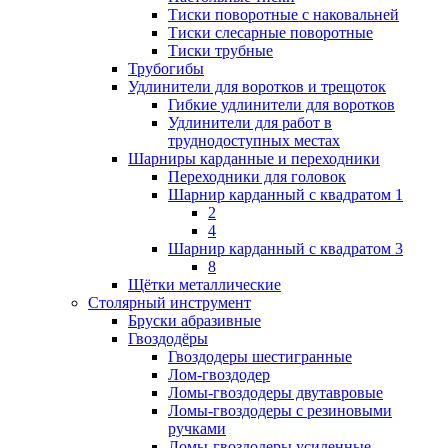
Тиски поворотные с наковальней
Тиски слесарные поворотные
Тиски трубные
Трубогибы
Удлинители для воротков и трещоток
Гибкие удлинители для воротков
Удлинители для работ в
труднодоступных местах
Шарниры карданные и переходники
Переходники для головок
Шарнир карданный с квадратом 1
2
4
Шарнир карданный с квадратом 3
8
Щётки металлические
Столярный инструмент
Бруски абразивные
Гвоздодёры
Гвоздодеры шестигранные
Лом-гвоздодер
Ломы-гвоздодеры двутавровые
Ломы-гвоздодеры с резиновыми
ручками
Ломы-гвоздодеры усиленные