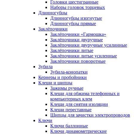
Головки шестигранные
Наборы головок торцевых
Длинногубцы
Длинногубцы изогнутые
Длинногубцы прямые
Заклёпочники
Заклёпочники «Гармошка»
Заклёпочники двуручные
Заклёпочники двуручные усилинные
Заклёпочники литые
Заклёпочники литые усиленные
Заклёпочники поворотные
Зубила
Зубила-конопатки
Кернеры и пробойники
Клещи и щипцы
Зажимы ручные
Клещи для обжима телефонных и
компьютерных клем
Клещи для снятия изоляции
Клещи переставные
Щипцы для зачистки электропроводов
Ключи
Ключи баллонные
Ключи динамометрические