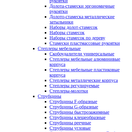
рукоятки
Долота-стамески эргономичные
рукоятки
Долото-стамеска металлические
затыльники
Наборы долот-стамесок
Наборы стамесок
Наборы стамесок по дереву
Стамески пластмассовые рукоятки
Степлеры мебельные
Скобоудалители универсальные
Степлеры мебельные алюминивые
корпуса
Степлеры мебельные пластиковые
корпуса
Степлеры металлические корпуса
Степлеры регулируемые
Степлеры-молотки
Струбцины
Струбцины F-образные
Струбцины G-образные
Струбцины быстрозажимные
Струбцины клещеобразные
Струбцины реечные
Струбцины угловые