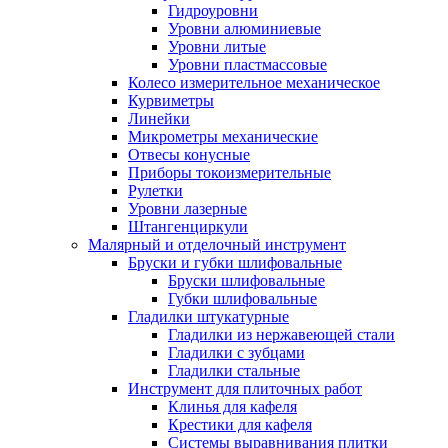
Гидроуровни
Уровни алюминиевые
Уровни литые
Уровни пластмассовые
Колесо измерительное механическое
Курвиметры
Линейки
Микрометры механические
Отвесы конусные
Приборы токоизмерительные
Рулетки
Уровни лазерные
Штангенциркули
Малярный и отделочный инструмент
Бруски и губки шлифовальные
Бруски шлифовальные
Губки шлифовальные
Гладилки штукатурные
Гладилки из нержавеющей стали
Гладилки с зубцами
Гладилки стальные
Инструмент для плиточных работ
Клинья для кафеля
Крестики для кафеля
Системы выравнивания плитки