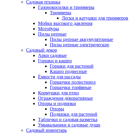
Садовая техника
Газонокосилки и триммеры
Триммеры
Лески и катушки для триммеров
Мойки высокого давления
Мотобуры
Пилы цепные
Пилы цепные аккумуляторные
Пилы цепные электрические
Садовый декор
Арки садовые
Горшки и кашпо
Горшки для растений
Кашпо подвесные
Ёмкости для рассады
Горшочки полистирол
Горшочки торфяные
Кормушки для птиц
Ограждения декоративные
Опоры и подвязки
Опоры
Подвязки для растений
Таблички и садовая разметка
Умывальники и садовые души
Садовый инвентарь