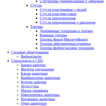
Струбцины универсальные F-образные
Стусла
Стусла пластиковые с пилой
Стусла пластмассовые
Стусла прецизионные
Стусла прецизионные с наклоном
Топоры
Деревянные топорища и топоры
Кованые топоры
Топоры &quot;Мясоруб&quot;
Топоры обрезиненная рукоятка
Топоры фибергласовое топорище
Силовое оборудование
Виброплиты
Спецодежда и СИЗ
Брюки рабочие
Жилеты сигнальные
Каски защитные
Комбинезоны защитные
Куртки рабочие
Ледоступы
Маски сварщика
Наколенники защитные
Наушники защитные
Очки защитные