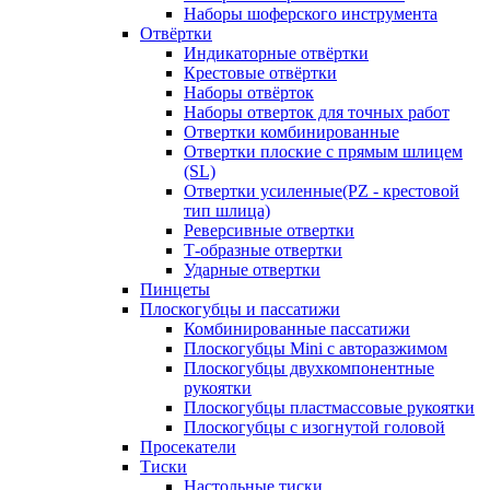
Наборы шоферского инструмента
Отвёртки
Индикаторные отвёртки
Крестовые отвёртки
Наборы отвёрток
Наборы отверток для точных работ
Отвертки комбинированные
Отвертки плоские с прямым шлицем
(SL)
Отвертки усиленные(PZ - крестовой
тип шлица)
Реверсивные отвертки
Т-образные отвертки
Ударные отвертки
Пинцеты
Плоскогубцы и пассатижи
Комбинированные пассатижи
Плоскогубцы Mini с авторазжимом
Плоскогубцы двухкомпонентные
рукоятки
Плоскогубцы пластмассовые рукоятки
Плоскогубцы с изогнутой головой
Просекатели
Тиски
Настольные тиски