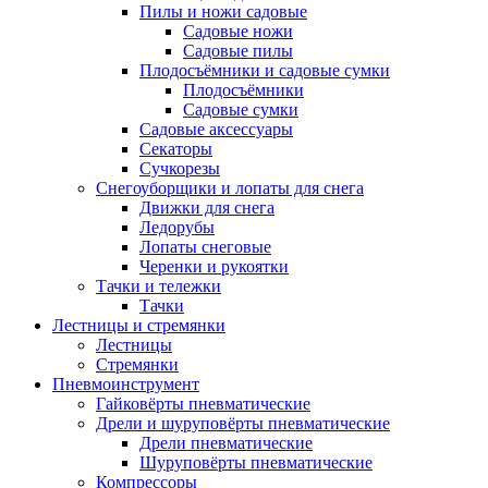
Пилы и ножи садовые
Садовые ножи
Садовые пилы
Плодосъёмники и садовые сумки
Плодосъёмники
Садовые сумки
Садовые аксессуары
Секаторы
Сучкорезы
Снегоуборщики и лопаты для снега
Движки для снега
Ледорубы
Лопаты снеговые
Черенки и рукоятки
Тачки и тележки
Тачки
Лестницы и стремянки
Лестницы
Стремянки
Пневмоинструмент
Гайковёрты пневматические
Дрели и шуруповёрты пневматические
Дрели пневматические
Шуруповёрты пневматические
Компрессоры