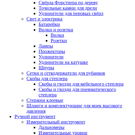
Свёрла Форстнера по дереву
Точильные камни для дрели
Удлинители для перовых свёрл
Свет и электрика
Батарейки
Вилки и розетки
Вилки
Розетки
Лампы
Прожекторы
Удлинители
Удлинители на катушке
Шнуры
Сетки и сеткодержатели для рубанков
Скобы для степлера
Скобы и гвозди для мебельного степлера
Скобы и гвозди для пневматического
степлера
Стержни клеевые
Шланги и комплектующие для моек высокого
давления
Ручной инструмент
Измерительный инструмент
Дальномеры
Измерительные уровни