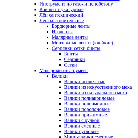
Инструмент по газо- и пенобетону
Ковши штукатурные
Лён сантехнический
Ленты строительные
Бордюрные ленты
Изоленты
Малярные ленты
Монтажные ленты (клейкие)
Серпянки сетки бинты
Бинты
Серпянки
Сетки
Малярный инструмент
Валики
Валики игольчатые
Валики из искусственного меха
Валики из натурального меха
Валики полиакриловые
Валики полиамидные
Валики поролоновые
Валики прижимные
Валики с ручкой
Валики сменные
Валики угловые
Мини-валики сменные