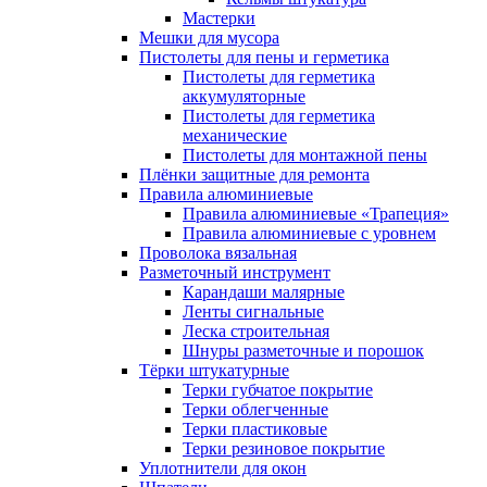
Мастерки
Мешки для мусора
Пистолеты для пены и герметика
Пистолеты для герметика
аккумуляторные
Пистолеты для герметика
механические
Пистолеты для монтажной пены
Плёнки защитные для ремонта
Правила алюминиевые
Правила алюминиевые «Трапеция»
Правила алюминиевые с уровнем
Проволока вязальная
Разметочный инструмент
Карандаши малярные
Ленты сигнальные
Леска строительная
Шнуры разметочные и порошок
Тёрки штукатурные
Терки губчатое покрытие
Терки облегченные
Терки пластиковые
Терки резиновое покрытие
Уплотнители для окон