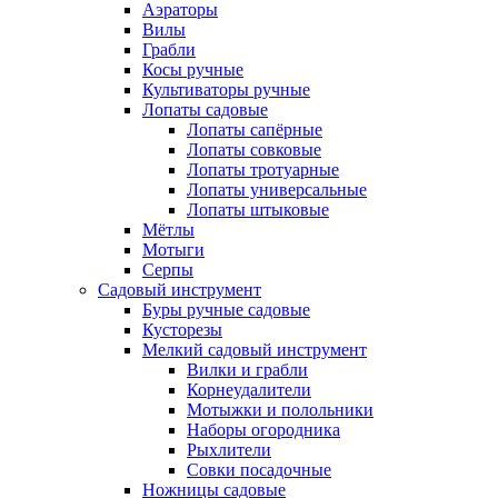
Аэраторы
Вилы
Грабли
Косы ручные
Культиваторы ручные
Лопаты садовые
Лопаты сапёрные
Лопаты совковые
Лопаты тротуарные
Лопаты универсальные
Лопаты штыковые
Мётлы
Мотыги
Серпы
Садовый инструмент
Буры ручные садовые
Кусторезы
Мелкий садовый инструмент
Вилки и грабли
Корнеудалители
Мотыжки и полольники
Наборы огородника
Рыхлители
Совки посадочные
Ножницы садовые