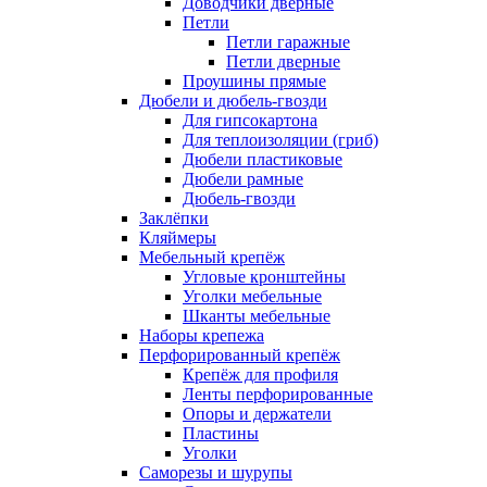
Доводчики дверные
Петли
Петли гаражные
Петли дверные
Проушины прямые
Дюбели и дюбель-гвозди
Для гипсокартона
Для теплоизоляции (гриб)
Дюбели пластиковые
Дюбели рамные
Дюбель-гвозди
Заклёпки
Кляймеры
Мебельный крепёж
Угловые кронштейны
Уголки мебельные
Шканты мебельные
Наборы крепежа
Перфорированный крепёж
Крепёж для профиля
Ленты перфорированные
Опоры и держатели
Пластины
Уголки
Саморезы и шурупы