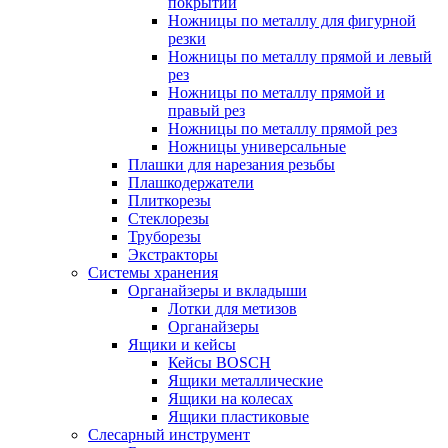
покрытий
Ножницы по металлу для фигурной
резки
Ножницы по металлу прямой и левый
рез
Ножницы по металлу прямой и
правый рез
Ножницы по металлу прямой рез
Ножницы универсальные
Плашки для нарезания резьбы
Плашкодержатели
Плиткорезы
Стеклорезы
Труборезы
Экстракторы
Системы хранения
Органайзеры и вкладыши
Лотки для метизов
Органайзеры
Ящики и кейсы
Кейсы BOSCH
Ящики металлические
Ящики на колесах
Ящики пластиковые
Слесарный инструмент