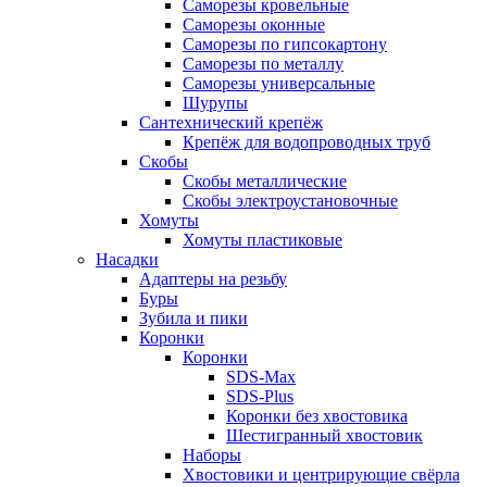
Саморезы кровельные
Саморезы оконные
Саморезы по гипсокартону
Саморезы по металлу
Саморезы универсальные
Шурупы
Сантехнический крепёж
Крепёж для водопроводных труб
Скобы
Скобы металлические
Скобы электроустановочные
Хомуты
Хомуты пластиковые
Насадки
Адаптеры на резьбу
Буры
Зубила и пики
Коронки
Коронки
SDS-Max
SDS-Plus
Коронки без хвостовика
Шестигранный хвостовик
Наборы
Хвостовики и центрирующие свёрла