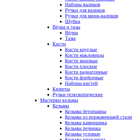
Наборы валиков
Ручки для валиков
Ручки для мини-валиков
Шубки
Вёдра и тазы
Вёдра
Тазы
Кисти
Кисти круглые
Кисти макловицы
Кисти маховые
Кисти плоские
Кисти радиаторные
Кисти флейцевые
Наборы кистей
Кюветы
Ручки телескопические
Мастерки кельмы
Кельмы
Кельмы бетонщика
Кельмы из нержавеющей стали
Кельмы каменщика
Кельмы печника
Кельмы угловые
Кельмы штукатура