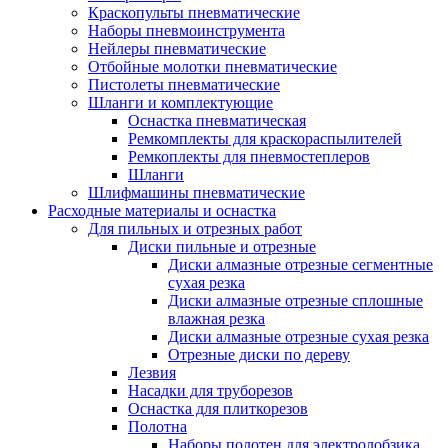
Краскопульты пневматические
Наборы пневмоинструмента
Нейлеры пневматические
Отбойные молотки пневматические
Пистолеты пневматические
Шланги и комплектующие
Оснастка пневматическая
Ремкомплекты для краскораспылителей
Ремкоплекты для пневмостеплеров
Шланги
Шлифмашины пневматические
Расходные материалы и оснастка
Для пильных и отрезных работ
Диски пильные и отрезные
Диски алмазные отрезные сегментные
сухая резка
Диски алмазные отрезные сплошные
влажная резка
Диски алмазные отрезные сухая резка
Отрезные диски по дереву
Лезвия
Насадки для труборезов
Оснастка для плиткорезов
Полотна
Наборы полотен для электролобзика