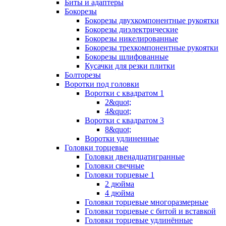
Биты и адаптеры
Бокорезы
Бокорезы двухкомпонентные рукоятки
Бокорезы диэлектрические
Бокорезы никелированные
Бокорезы трехкомпонентные рукоятки
Бокорезы шлифованные
Кусачки для резки плитки
Болторезы
Воротки под головки
Воротки с квадратом 1
2&quot;
4&quot;
Воротки с квадратом 3
8&quot;
Воротки удлиненные
Головки торцевые
Головки двенадцатигранные
Головки свечные
Головки торцевые 1
2 дюйма
4 дюйма
Головки торцевые многоразмерные
Головки торцевые с битой и вставкой
Головки торцевые удлинённые