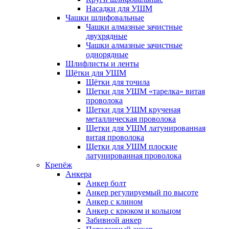
Насадки для УШМ
Чашки шлифовальные
Чашки алмазные зачистные
двухрядные
Чашки алмазные зачистные
однорядные
Шлифлисты и ленты
Щётки для УШМ
Щётки для точила
Щетки для УШМ «тарелка» витая
проволока
Щетки для УШМ крученая
металлическая проволока
Щетки для УШМ латунированная
витая проволока
Щетки для УШМ плоские
латунированная проволока
Крепёж
Анкера
Анкер болт
Анкер регулируемый по высоте
Анкер с клином
Анкер с крюком и кольцом
Забивной анкер