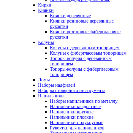
Кирки
Киянки
Киянки деревянные
Киянки резиновые деревянные
рукоятки
Киянки резиновые фибергласовые
рукоятки
Колуны
Колуны с деревянным топорищем
Колуны с фибергласовым топорищем
Топоры-колуны с деревянным
топорищем
Топоры-колуны с фибергласовым
топорищем
Ломы
Наборы надфилей
Наборы столярного инструмента
Напильники
Наборы напильников по металлу
Напильники квадратные
Напильники круглые
Напильники плоские
Напильники полукруглые
Рукоятки для напильников