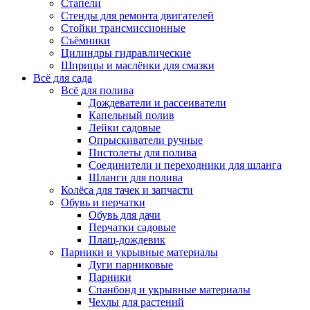
Стапели
Стенды для ремонта двигателей
Стойки трансмиссионные
Съёмники
Цилиндры гидравлические
Шприцы и маслёнки для смазки
Всё для сада
Всё для полива
Дождеватели и рассеиватели
Капельный полив
Лейки садовые
Опрыскиватели ручные
Пистолеты для полива
Соединители и переходники для шланга
Шланги для полива
Колёса для тачек и запчасти
Обувь и перчатки
Обувь для дачи
Перчатки садовые
Плащ-дождевик
Парники и укрывные материалы
Дуги парниковые
Парники
Спанбонд и укрывные материалы
Чехлы для растений