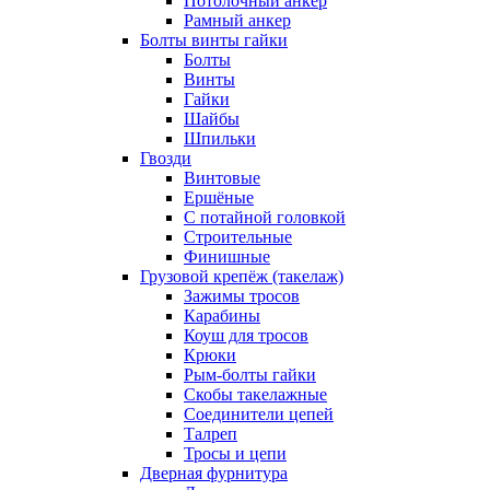
Потолочный анкер
Рамный анкер
Болты винты гайки
Болты
Винты
Гайки
Шайбы
Шпильки
Гвозди
Винтовые
Ершёные
С потайной головкой
Строительные
Финишные
Грузовой крепёж (такелаж)
Зажимы тросов
Карабины
Коуш для тросов
Крюки
Рым-болты гайки
Скобы такелажные
Соединители цепей
Талреп
Тросы и цепи
Дверная фурнитура