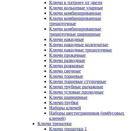
Ключи к патрону от дрели
Ключи кольцевые ударные
Ключи комбинированные
Ключи комбинированные
трещоточные
Ключи комбинированные
трещоточные шарнирные
Ключи накидные
Ключи накидные коленчатые
Ключи накидные трещоточные
Ключи прокачные
Ключи разводные
Ключи рожковые
Ключи свечные
Ключи торцевые
Ключи торцевые ступичные
Ключи трубные рычажные
Ключи угловые проходные
Ключи шарнирные
Ключи-трубки
Наборы ключей
Наборы шестигранников (имбусовых
ключей)
Ключи трещотки
Ключи трещотки 1