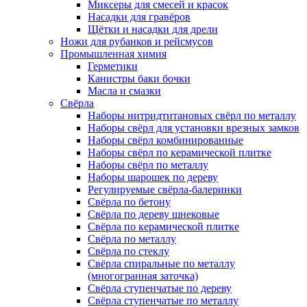
Миксеры для смесей и красок
Насадки для гравёров
Щётки и насадки для дрели
Ножи для рубанков и рейсмусов
Промышленная химия
Герметики
Канистры баки бочки
Масла и смазки
Свёрла
Наборы нитридтитановых свёрл по металлу
Наборы свёрл для установки врезных замков
Наборы свёрл комбинированные
Наборы свёрл по керамической плитке
Наборы свёрл по металлу
Наборы шарошек по дереву
Регулируемые свёрла-балеринки
Свёрла по бетону
Свёрла по дереву шнековые
Свёрла по керамической плитке
Свёрла по металлу
Свёрла по стеклу
Свёрла спиральные по металлу
(многогранная заточка)
Свёрла ступенчатые по дереву
Свёрла ступенчатые по металлу