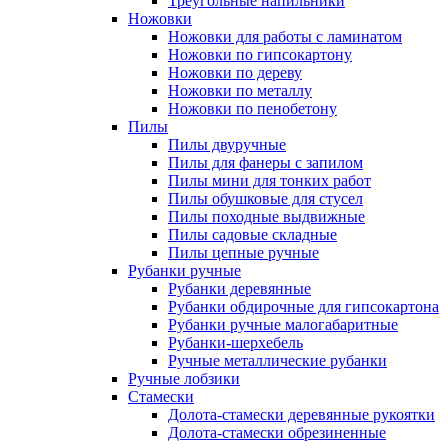
Треугольные напильники
Ножовки
Ножовки для работы с ламинатом
Ножовки по гипсокартону
Ножовки по дереву
Ножовки по металлу
Ножовки по пенобетону
Пилы
Пилы двуручные
Пилы для фанеры с запилом
Пилы мини для тонких работ
Пилы обушковые для стусел
Пилы походные выдвижные
Пилы садовые складные
Пилы цепные ручные
Рубанки ручные
Рубанки деревянные
Рубанки обдирочные для гипсокартона
Рубанки ручные малогабаритные
Рубанки-шерхебель
Ручные металлические рубанки
Ручные лобзики
Стамески
Долота-стамески деревянные рукоятки
Долота-стамески обрезиненные