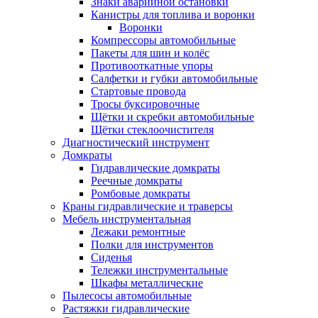
Знаки аварийной остановки
Канистры для топлива и воронки
Воронки
Компрессоры автомобильные
Пакеты для шин и колёс
Противооткатные упоры
Салфетки и губки автомобильные
Стартовые провода
Тросы буксировочные
Щётки и скребки автомобильные
Щётки стеклоочистителя
Диагностический инструмент
Домкраты
Гидравлические домкраты
Реечные домкраты
Ромбовые домкраты
Краны гидравлические и траверсы
Мебель инструментальная
Лежаки ремонтные
Полки для инструментов
Сиденья
Тележки инструментальные
Шкафы металлические
Пылесосы автомобильные
Растяжки гидравлические