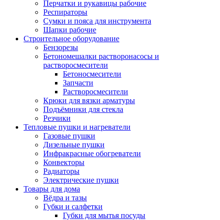
Перчатки и рукавицы рабочие
Респираторы
Сумки и пояса для инструмента
Шапки рабочие
Строительное оборудование
Бензорезы
Бетономешалки растворонасосы и
растворосмесители
Бетоносмесители
Запчасти
Растворосмесители
Крюки для вязки арматуры
Подъёмники для стекла
Резчики
Тепловые пушки и нагреватели
Газовые пушки
Дизельные пушки
Инфракрасные обогреватели
Конвекторы
Радиаторы
Электрические пушки
Товары для дома
Вёдра и тазы
Губки и салфетки
Губки для мытья посуды