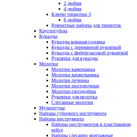
2 дюйма
4 дюйма
Ключи трещотки 3
8 дюйма
Ремонтные наборы для трещоток
Круглогубцы
Кувалды
Кувалды кованая головка
Кувалды с деревянной рукояткой
Кувалды с фибергласовой рукояткой
Рукоятки для кувалды
Молотки
Молотки каменщика
Молотки кровельщика
Молотки печника
Молотки рихтовочные
Молотки-гвоздодёры
Рукоятки для молотка
Слесарные молотки
Мультитулы
Наборы губцевого инструмента
Наборы инструмента
Наборы инструментов в пластиковом
кейсе
Наборы слесарно монтажные