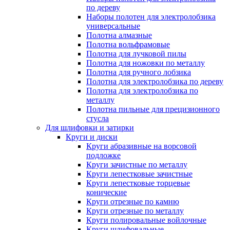
по дереву
Наборы полотен для электролобзика
универсальные
Полотна алмазные
Полотна вольфрамовые
Полотна для лучковой пилы
Полотна для ножовки по металлу
Полотна для ручного лобзика
Полотна для электролобзика по дереву
Полотна для электролобзика по
металлу
Полотна пильные для прецизионного
стусла
Для шлифовки и затирки
Круги и диски
Круги абразивные на ворсовой
подложке
Круги зачистные по металлу
Круги лепестковые зачистные
Круги лепестковые торцевые
конические
Круги отрезные по камню
Круги отрезные по металлу
Круги полировальные войлочные
Круги шлифовальные