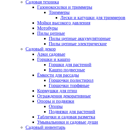
Садовая техника
Газонокосилки и триммеры
Триммеры
Лески и катушки для триммеров
Мойки высокого давления
Мотобуры
Пилы цепные
Пилы цепные аккумуляторные
Пилы цепные электрические
Садовый декор
Арки садовые
Горшки и кашпо
Горшки для растений
Кашпо подвесные
Ёмкости для рассады
Горшочки полистирол
Горшочки торфяные
Кормушки для птиц
Ограждения декоративные
Опоры и подвязки
Опоры
Подвязки для растений
Таблички и садовая разметка
Умывальники и садовые души
Садовый инвентарь