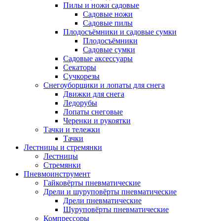
Пилы и ножи садовые
Садовые ножи
Садовые пилы
Плодосъёмники и садовые сумки
Плодосъёмники
Садовые сумки
Садовые аксессуары
Секаторы
Сучкорезы
Снегоуборщики и лопаты для снега
Движки для снега
Ледорубы
Лопаты снеговые
Черенки и рукоятки
Тачки и тележки
Тачки
Лестницы и стремянки
Лестницы
Стремянки
Пневмоинструмент
Гайковёрты пневматические
Дрели и шуруповёрты пневматические
Дрели пневматические
Шуруповёрты пневматические
Компрессоры