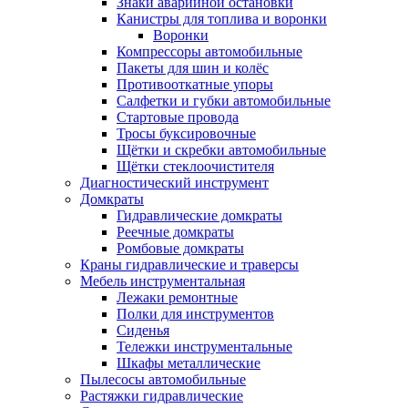
Знаки аварийной остановки
Канистры для топлива и воронки
Воронки
Компрессоры автомобильные
Пакеты для шин и колёс
Противооткатные упоры
Салфетки и губки автомобильные
Стартовые провода
Тросы буксировочные
Щётки и скребки автомобильные
Щётки стеклоочистителя
Диагностический инструмент
Домкраты
Гидравлические домкраты
Реечные домкраты
Ромбовые домкраты
Краны гидравлические и траверсы
Мебель инструментальная
Лежаки ремонтные
Полки для инструментов
Сиденья
Тележки инструментальные
Шкафы металлические
Пылесосы автомобильные
Растяжки гидравлические