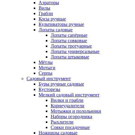
Аэраторы
Вилы
Грабли
Косы ручные
Культиваторы ручные
Лопаты садовые
Лопаты сапёрные
Лопаты совковые
Лопаты тротуарные
Лопаты универсальные
Лопаты штыковые
Мётлы
Мотыги
Серпы
Садовый инструмент
Буры ручные садовые
Кусторезы
Мелкий садовый инструмент
Вилки и грабли
Корнеудалители
Мотыжки и полольники
Наборы огородника
Рыхлители
Совки посадочные
Ножницы садовые