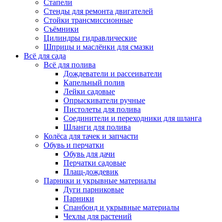
Стапели
Стенды для ремонта двигателей
Стойки трансмиссионные
Съёмники
Цилиндры гидравлические
Шприцы и маслёнки для смазки
Всё для сада
Всё для полива
Дождеватели и рассеиватели
Капельный полив
Лейки садовые
Опрыскиватели ручные
Пистолеты для полива
Соединители и переходники для шланга
Шланги для полива
Колёса для тачек и запчасти
Обувь и перчатки
Обувь для дачи
Перчатки садовые
Плащ-дождевик
Парники и укрывные материалы
Дуги парниковые
Парники
Спанбонд и укрывные материалы
Чехлы для растений