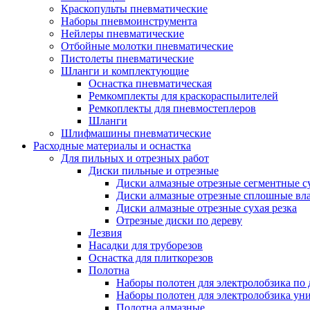
Краскопульты пневматические
Наборы пневмоинструмента
Нейлеры пневматические
Отбойные молотки пневматические
Пистолеты пневматические
Шланги и комплектующие
Оснастка пневматическая
Ремкомплекты для краскораспылителей
Ремкоплекты для пневмостеплеров
Шланги
Шлифмашины пневматические
Расходные материалы и оснастка
Для пильных и отрезных работ
Диски пильные и отрезные
Диски алмазные отрезные сегментные су
Диски алмазные отрезные сплошные вла
Диски алмазные отрезные сухая резка
Отрезные диски по дереву
Лезвия
Насадки для труборезов
Оснастка для плиткорезов
Полотна
Наборы полотен для электролобзика по 
Наборы полотен для электролобзика ун
Полотна алмазные