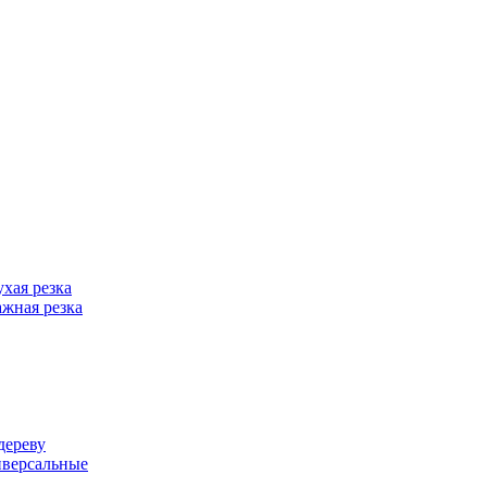
хая резка
жная резка
дереву
иверсальные