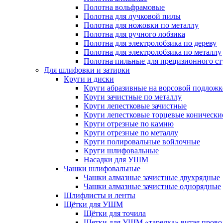
Полотна вольфрамовые
Полотна для лучковой пилы
Полотна для ножовки по металлу
Полотна для ручного лобзика
Полотна для электролобзика по дереву
Полотна для электролобзика по металлу
Полотна пильные для прецизионного ст
Для шлифовки и затирки
Круги и диски
Круги абразивные на ворсовой подложк
Круги зачистные по металлу
Круги лепестковые зачистные
Круги лепестковые торцевые конически
Круги отрезные по камню
Круги отрезные по металлу
Круги полировальные войлочные
Круги шлифовальные
Насадки для УШМ
Чашки шлифовальные
Чашки алмазные зачистные двухрядные
Чашки алмазные зачистные однорядные
Шлифлисты и ленты
Щётки для УШМ
Щётки для точила
Щетки для УШМ «тарелка» витая прово