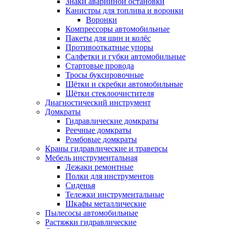
Знаки аварийной остановки
Канистры для топлива и воронки
Воронки
Компрессоры автомобильные
Пакеты для шин и колёс
Противооткатные упоры
Салфетки и губки автомобильные
Стартовые провода
Тросы буксировочные
Щётки и скребки автомобильные
Щётки стеклоочистителя
Диагностический инструмент
Домкраты
Гидравлические домкраты
Реечные домкраты
Ромбовые домкраты
Краны гидравлические и траверсы
Мебель инструментальная
Лежаки ремонтные
Полки для инструментов
Сиденья
Тележки инструментальные
Шкафы металлические
Пылесосы автомобильные
Растяжки гидравлические