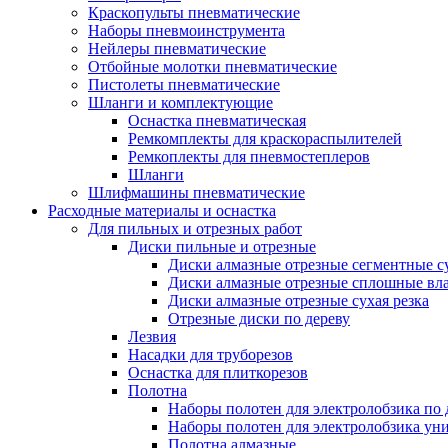
Краскопульты пневматические
Наборы пневмоинструмента
Нейлеры пневматические
Отбойные молотки пневматические
Пистолеты пневматические
Шланги и комплектующие
Оснастка пневматическая
Ремкомплекты для краскораспылителей
Ремкоплекты для пневмостеплеров
Шланги
Шлифмашины пневматические
Расходные материалы и оснастка
Для пильных и отрезных работ
Диски пильные и отрезные
Диски алмазные отрезные сегментные су
Диски алмазные отрезные сплошные вла
Диски алмазные отрезные сухая резка
Отрезные диски по дереву
Лезвия
Насадки для труборезов
Оснастка для плиткорезов
Полотна
Наборы полотен для электролобзика по 
Наборы полотен для электролобзика ун
Полотна алмазные