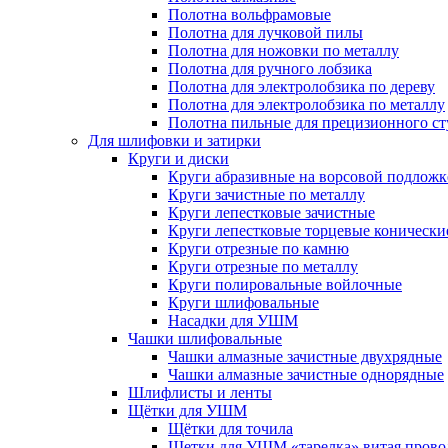
Полотна вольфрамовые
Полотна для лучковой пилы
Полотна для ножовки по металлу
Полотна для ручного лобзика
Полотна для электролобзика по дереву
Полотна для электролобзика по металлу
Полотна пильные для прецизионного ст
Для шлифовки и затирки
Круги и диски
Круги абразивные на ворсовой подложк
Круги зачистные по металлу
Круги лепестковые зачистные
Круги лепестковые торцевые конически
Круги отрезные по камню
Круги отрезные по металлу
Круги полировальные войлочные
Круги шлифовальные
Насадки для УШМ
Чашки шлифовальные
Чашки алмазные зачистные двухрядные
Чашки алмазные зачистные однорядные
Шлифлисты и ленты
Щётки для УШМ
Щётки для точила
Щетки для УШМ «тарелка» витая прово