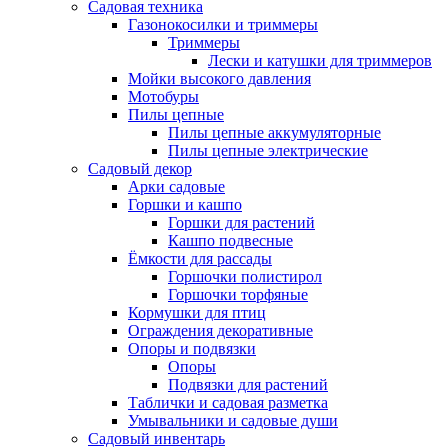
Садовая техника
Газонокосилки и триммеры
Триммеры
Лески и катушки для триммеров
Мойки высокого давления
Мотобуры
Пилы цепные
Пилы цепные аккумуляторные
Пилы цепные электрические
Садовый декор
Арки садовые
Горшки и кашпо
Горшки для растений
Кашпо подвесные
Ёмкости для рассады
Горшочки полистирол
Горшочки торфяные
Кормушки для птиц
Ограждения декоративные
Опоры и подвязки
Опоры
Подвязки для растений
Таблички и садовая разметка
Умывальники и садовые души
Садовый инвентарь