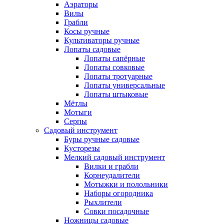
Аэраторы
Вилы
Грабли
Косы ручные
Культиваторы ручные
Лопаты садовые
Лопаты сапёрные
Лопаты совковые
Лопаты тротуарные
Лопаты универсальные
Лопаты штыковые
Мётлы
Мотыги
Серпы
Садовый инструмент
Буры ручные садовые
Кусторезы
Мелкий садовый инструмент
Вилки и грабли
Корнеудалители
Мотыжки и полольники
Наборы огородника
Рыхлители
Совки посадочные
Ножницы садовые