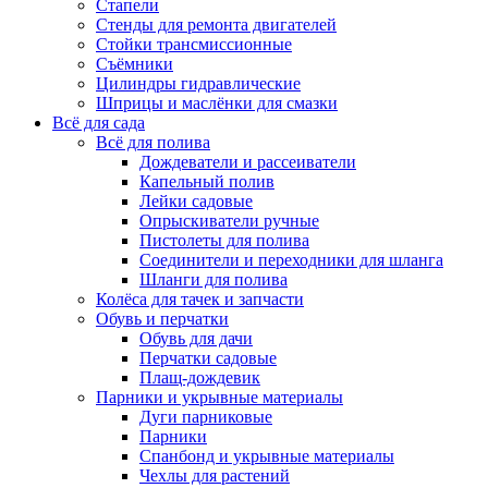
Стапели
Стенды для ремонта двигателей
Стойки трансмиссионные
Съёмники
Цилиндры гидравлические
Шприцы и маслёнки для смазки
Всё для сада
Всё для полива
Дождеватели и рассеиватели
Капельный полив
Лейки садовые
Опрыскиватели ручные
Пистолеты для полива
Соединители и переходники для шланга
Шланги для полива
Колёса для тачек и запчасти
Обувь и перчатки
Обувь для дачи
Перчатки садовые
Плащ-дождевик
Парники и укрывные материалы
Дуги парниковые
Парники
Спанбонд и укрывные материалы
Чехлы для растений