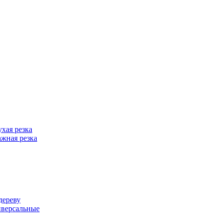
хая резка
жная резка
дереву
иверсальные