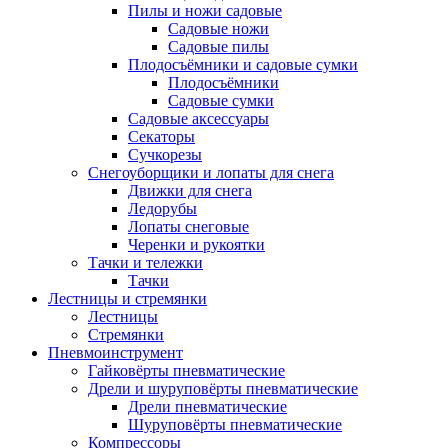
Пилы и ножи садовые
Садовые ножи
Садовые пилы
Плодосъёмники и садовые сумки
Плодосъёмники
Садовые сумки
Садовые аксессуары
Секаторы
Сучкорезы
Снегоуборщики и лопаты для снега
Движки для снега
Ледорубы
Лопаты снеговые
Черенки и рукоятки
Тачки и тележки
Тачки
Лестницы и стремянки
Лестницы
Стремянки
Пневмоинструмент
Гайковёрты пневматические
Дрели и шуруповёрты пневматические
Дрели пневматические
Шуруповёрты пневматические
Компрессоры