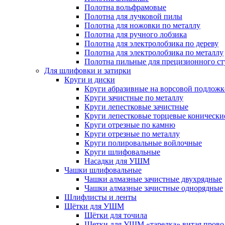
Полотна вольфрамовые
Полотна для лучковой пилы
Полотна для ножовки по металлу
Полотна для ручного лобзика
Полотна для электролобзика по дереву
Полотна для электролобзика по металлу
Полотна пильные для прецизионного ст
Для шлифовки и затирки
Круги и диски
Круги абразивные на ворсовой подложк
Круги зачистные по металлу
Круги лепестковые зачистные
Круги лепестковые торцевые конически
Круги отрезные по камню
Круги отрезные по металлу
Круги полировальные войлочные
Круги шлифовальные
Насадки для УШМ
Чашки шлифовальные
Чашки алмазные зачистные двухрядные
Чашки алмазные зачистные однорядные
Шлифлисты и ленты
Щётки для УШМ
Щётки для точила
Щетки для УШМ «тарелка» витая прово