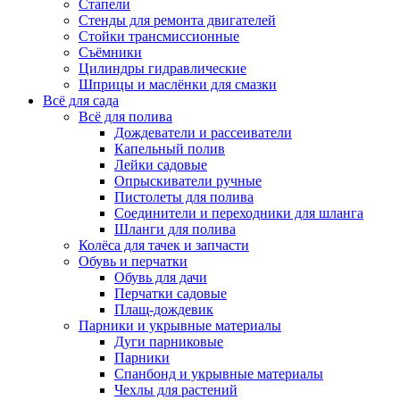
Стапели
Стенды для ремонта двигателей
Стойки трансмиссионные
Съёмники
Цилиндры гидравлические
Шприцы и маслёнки для смазки
Всё для сада
Всё для полива
Дождеватели и рассеиватели
Капельный полив
Лейки садовые
Опрыскиватели ручные
Пистолеты для полива
Соединители и переходники для шланга
Шланги для полива
Колёса для тачек и запчасти
Обувь и перчатки
Обувь для дачи
Перчатки садовые
Плащ-дождевик
Парники и укрывные материалы
Дуги парниковые
Парники
Спанбонд и укрывные материалы
Чехлы для растений