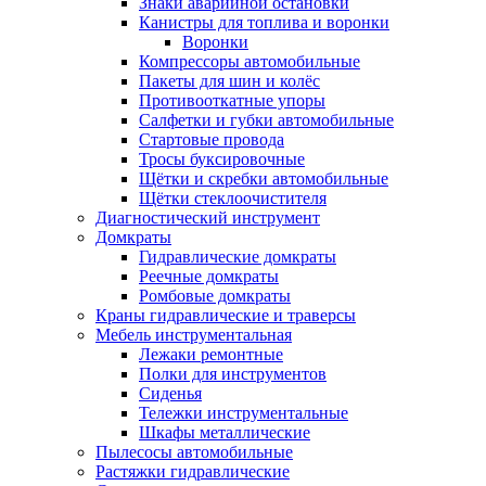
Знаки аварийной остановки
Канистры для топлива и воронки
Воронки
Компрессоры автомобильные
Пакеты для шин и колёс
Противооткатные упоры
Салфетки и губки автомобильные
Стартовые провода
Тросы буксировочные
Щётки и скребки автомобильные
Щётки стеклоочистителя
Диагностический инструмент
Домкраты
Гидравлические домкраты
Реечные домкраты
Ромбовые домкраты
Краны гидравлические и траверсы
Мебель инструментальная
Лежаки ремонтные
Полки для инструментов
Сиденья
Тележки инструментальные
Шкафы металлические
Пылесосы автомобильные
Растяжки гидравлические