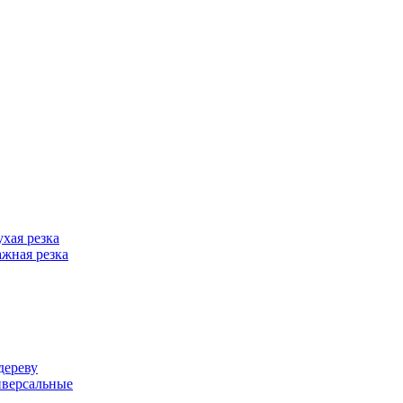
хая резка
жная резка
дереву
иверсальные