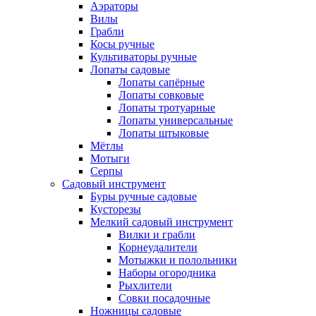
Аэраторы
Вилы
Грабли
Косы ручные
Культиваторы ручные
Лопаты садовые
Лопаты сапёрные
Лопаты совковые
Лопаты тротуарные
Лопаты универсальные
Лопаты штыковые
Мётлы
Мотыги
Серпы
Садовый инструмент
Буры ручные садовые
Кусторезы
Мелкий садовый инструмент
Вилки и грабли
Корнеудалители
Мотыжки и полольники
Наборы огородника
Рыхлители
Совки посадочные
Ножницы садовые