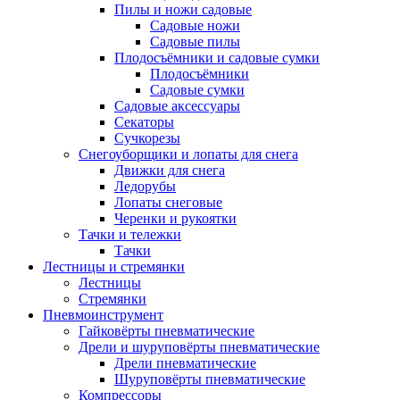
Пилы и ножи садовые
Садовые ножи
Садовые пилы
Плодосъёмники и садовые сумки
Плодосъёмники
Садовые сумки
Садовые аксессуары
Секаторы
Сучкорезы
Снегоуборщики и лопаты для снега
Движки для снега
Ледорубы
Лопаты снеговые
Черенки и рукоятки
Тачки и тележки
Тачки
Лестницы и стремянки
Лестницы
Стремянки
Пневмоинструмент
Гайковёрты пневматические
Дрели и шуруповёрты пневматические
Дрели пневматические
Шуруповёрты пневматические
Компрессоры