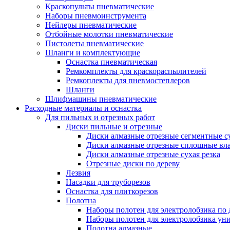
Краскопульты пневматические
Наборы пневмоинструмента
Нейлеры пневматические
Отбойные молотки пневматические
Пистолеты пневматические
Шланги и комплектующие
Оснастка пневматическая
Ремкомплекты для краскораспылителей
Ремкоплекты для пневмостеплеров
Шланги
Шлифмашины пневматические
Расходные материалы и оснастка
Для пильных и отрезных работ
Диски пильные и отрезные
Диски алмазные отрезные сегментные су
Диски алмазные отрезные сплошные вла
Диски алмазные отрезные сухая резка
Отрезные диски по дереву
Лезвия
Насадки для труборезов
Оснастка для плиткорезов
Полотна
Наборы полотен для электролобзика по 
Наборы полотен для электролобзика ун
Полотна алмазные