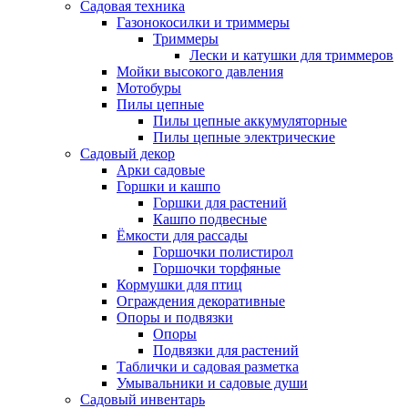
Садовая техника
Газонокосилки и триммеры
Триммеры
Лески и катушки для триммеров
Мойки высокого давления
Мотобуры
Пилы цепные
Пилы цепные аккумуляторные
Пилы цепные электрические
Садовый декор
Арки садовые
Горшки и кашпо
Горшки для растений
Кашпо подвесные
Ёмкости для рассады
Горшочки полистирол
Горшочки торфяные
Кормушки для птиц
Ограждения декоративные
Опоры и подвязки
Опоры
Подвязки для растений
Таблички и садовая разметка
Умывальники и садовые души
Садовый инвентарь