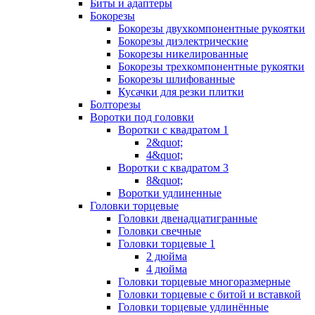
Биты и адаптеры
Бокорезы
Бокорезы двухкомпонентные рукоятки
Бокорезы диэлектрические
Бокорезы никелированные
Бокорезы трехкомпонентные рукоятки
Бокорезы шлифованные
Кусачки для резки плитки
Болторезы
Воротки под головки
Воротки с квадратом 1
2&quot;
4&quot;
Воротки с квадратом 3
8&quot;
Воротки удлиненные
Головки торцевые
Головки двенадцатигранные
Головки свечные
Головки торцевые 1
2 дюйма
4 дюйма
Головки торцевые многоразмерные
Головки торцевые с битой и вставкой
Головки торцевые удлинённые