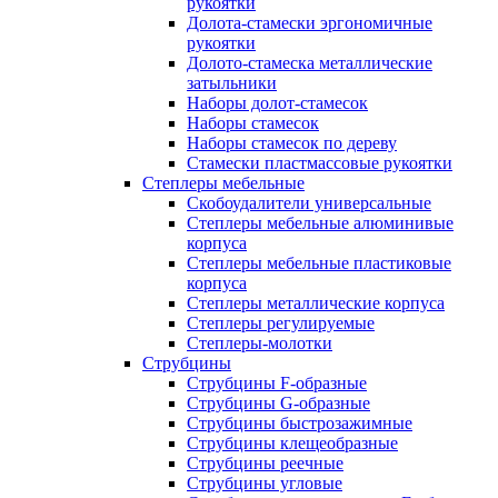
рукоятки
Долота-стамески эргономичные
рукоятки
Долото-стамеска металлические
затыльники
Наборы долот-стамесок
Наборы стамесок
Наборы стамесок по дереву
Стамески пластмассовые рукоятки
Степлеры мебельные
Скобоудалители универсальные
Степлеры мебельные алюминивые
корпуса
Степлеры мебельные пластиковые
корпуса
Степлеры металлические корпуса
Степлеры регулируемые
Степлеры-молотки
Струбцины
Струбцины F-образные
Струбцины G-образные
Струбцины быстрозажимные
Струбцины клещеобразные
Струбцины реечные
Струбцины угловые