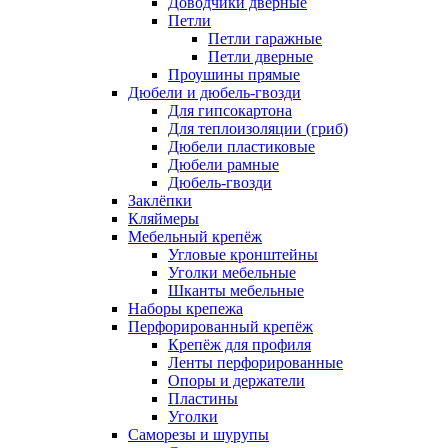
Доводчики дверные
Петли
Петли гаражные
Петли дверные
Проушины прямые
Дюбели и дюбель-гвозди
Для гипсокартона
Для теплоизоляции (гриб)
Дюбели пластиковые
Дюбели рамные
Дюбель-гвозди
Заклёпки
Кляймеры
Мебельный крепёж
Угловые кронштейны
Уголки мебельные
Шканты мебельные
Наборы крепежа
Перфорированный крепёж
Крепёж для профиля
Ленты перфорированные
Опоры и держатели
Пластины
Уголки
Саморезы и шурупы