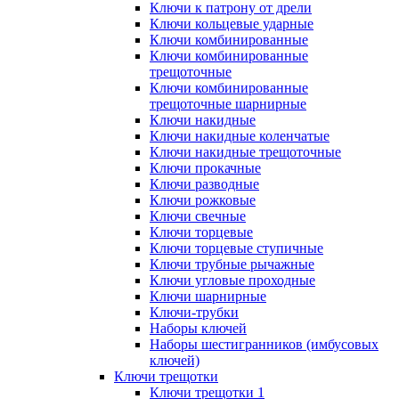
Ключи к патрону от дрели
Ключи кольцевые ударные
Ключи комбинированные
Ключи комбинированные
трещоточные
Ключи комбинированные
трещоточные шарнирные
Ключи накидные
Ключи накидные коленчатые
Ключи накидные трещоточные
Ключи прокачные
Ключи разводные
Ключи рожковые
Ключи свечные
Ключи торцевые
Ключи торцевые ступичные
Ключи трубные рычажные
Ключи угловые проходные
Ключи шарнирные
Ключи-трубки
Наборы ключей
Наборы шестигранников (имбусовых
ключей)
Ключи трещотки
Ключи трещотки 1