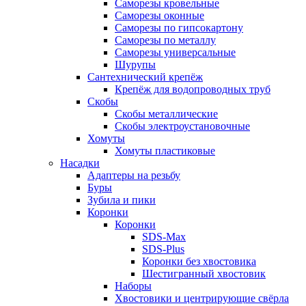
Саморезы кровельные
Саморезы оконные
Саморезы по гипсокартону
Саморезы по металлу
Саморезы универсальные
Шурупы
Сантехнический крепёж
Крепёж для водопроводных труб
Скобы
Скобы металлические
Скобы электроустановочные
Хомуты
Хомуты пластиковые
Насадки
Адаптеры на резьбу
Буры
Зубила и пики
Коронки
Коронки
SDS-Max
SDS-Plus
Коронки без хвостовика
Шестигранный хвостовик
Наборы
Хвостовики и центрирующие свёрла