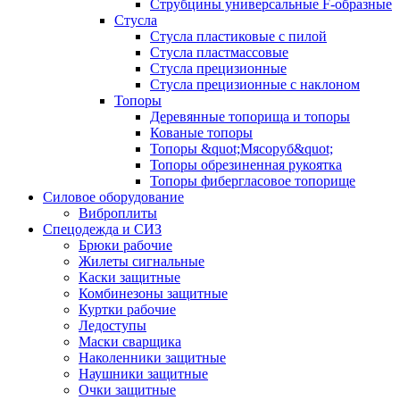
Струбцины универсальные F-образные
Стусла
Стусла пластиковые с пилой
Стусла пластмассовые
Стусла прецизионные
Стусла прецизионные с наклоном
Топоры
Деревянные топорища и топоры
Кованые топоры
Топоры &quot;Мясоруб&quot;
Топоры обрезиненная рукоятка
Топоры фибергласовое топорище
Силовое оборудование
Виброплиты
Спецодежда и СИЗ
Брюки рабочие
Жилеты сигнальные
Каски защитные
Комбинезоны защитные
Куртки рабочие
Ледоступы
Маски сварщика
Наколенники защитные
Наушники защитные
Очки защитные