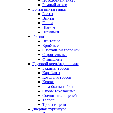
Потолочный анкер
Рамный анкер
Болты винты гайки
Болты
Винты
Гайки
Шайбы
Шпильки
Гвозди
Винтовые
Ершёные
С потайной головкой
Строительные
Финишные
Грузовой крепёж (такелаж)
Зажимы тросов
Карабины
Коуш для тросов
Крюки
Рым-болты гайки
Скобы такелажные
Соединители цепей
Талреп
Тросы и цепи
Дверная фурнитура