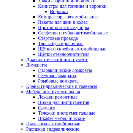
Знаки аварийной остановки
Канистры для топлива и воронки
Воронки
Компрессоры автомобильные
Пакеты для шин и колёс
Противооткатные упоры
Салфетки и губки автомобильные
Стартовые провода
Тросы буксировочные
Щётки и скребки автомобильные
Щётки стеклоочистителя
Диагностический инструмент
Домкраты
Гидравлические домкраты
Реечные домкраты
Ромбовые домкраты
Краны гидравлические и траверсы
Мебель инструментальная
Лежаки ремонтные
Полки для инструментов
Сиденья
Тележки инструментальные
Шкафы металлические
Пылесосы автомобильные
Растяжки гидравлические