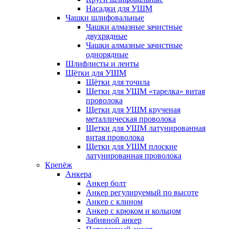
Насадки для УШМ
Чашки шлифовальные
Чашки алмазные зачистные
двухрядные
Чашки алмазные зачистные
однорядные
Шлифлисты и ленты
Щётки для УШМ
Щётки для точила
Щетки для УШМ «тарелка» витая
проволока
Щетки для УШМ крученая
металлическая проволока
Щетки для УШМ латунированная
витая проволока
Щетки для УШМ плоские
латунированная проволока
Крепёж
Анкера
Анкер болт
Анкер регулируемый по высоте
Анкер с клином
Анкер с крюком и кольцом
Забивной анкер