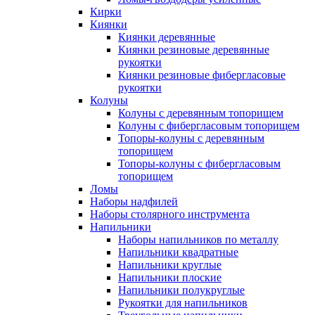
Кирки
Киянки
Киянки деревянные
Киянки резиновые деревянные
рукоятки
Киянки резиновые фибергласовые
рукоятки
Колуны
Колуны с деревянным топорищем
Колуны с фибергласовым топорищем
Топоры-колуны с деревянным
топорищем
Топоры-колуны с фибергласовым
топорищем
Ломы
Наборы надфилей
Наборы столярного инструмента
Напильники
Наборы напильников по металлу
Напильники квадратные
Напильники круглые
Напильники плоские
Напильники полукруглые
Рукоятки для напильников