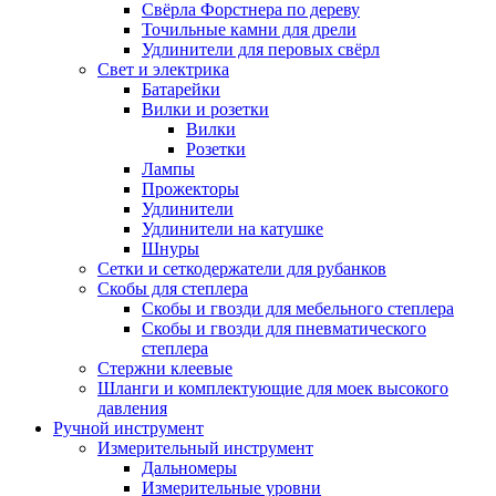
Свёрла Форстнера по дереву
Точильные камни для дрели
Удлинители для перовых свёрл
Свет и электрика
Батарейки
Вилки и розетки
Вилки
Розетки
Лампы
Прожекторы
Удлинители
Удлинители на катушке
Шнуры
Сетки и сеткодержатели для рубанков
Скобы для степлера
Скобы и гвозди для мебельного степлера
Скобы и гвозди для пневматического
степлера
Стержни клеевые
Шланги и комплектующие для моек высокого
давления
Ручной инструмент
Измерительный инструмент
Дальномеры
Измерительные уровни