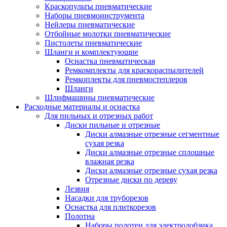
Краскопульты пневматические
Наборы пневмоинструмента
Нейлеры пневматические
Отбойные молотки пневматические
Пистолеты пневматические
Шланги и комплектующие
Оснастка пневматическая
Ремкомплекты для краскораспылителей
Ремкоплекты для пневмостеплеров
Шланги
Шлифмашины пневматические
Расходные материалы и оснастка
Для пильных и отрезных работ
Диски пильные и отрезные
Диски алмазные отрезные сегментные
сухая резка
Диски алмазные отрезные сплошные
влажная резка
Диски алмазные отрезные сухая резка
Отрезные диски по дереву
Лезвия
Насадки для труборезов
Оснастка для плиткорезов
Полотна
Наборы полотен для электролобзика