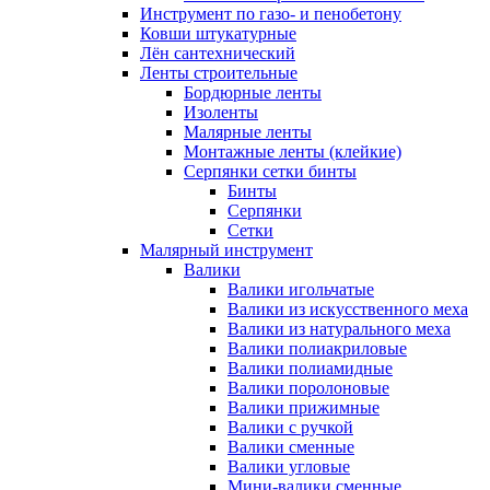
Инструмент по газо- и пенобетону
Ковши штукатурные
Лён сантехнический
Ленты строительные
Бордюрные ленты
Изоленты
Малярные ленты
Монтажные ленты (клейкие)
Серпянки сетки бинты
Бинты
Серпянки
Сетки
Малярный инструмент
Валики
Валики игольчатые
Валики из искусственного меха
Валики из натурального меха
Валики полиакриловые
Валики полиамидные
Валики поролоновые
Валики прижимные
Валики с ручкой
Валики сменные
Валики угловые
Мини-валики сменные