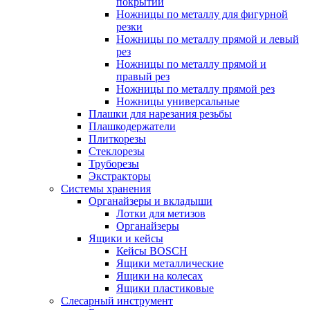
покрытий
Ножницы по металлу для фигурной
резки
Ножницы по металлу прямой и левый
рез
Ножницы по металлу прямой и
правый рез
Ножницы по металлу прямой рез
Ножницы универсальные
Плашки для нарезания резьбы
Плашкодержатели
Плиткорезы
Стеклорезы
Труборезы
Экстракторы
Системы хранения
Органайзеры и вкладыши
Лотки для метизов
Органайзеры
Ящики и кейсы
Кейсы BOSCH
Ящики металлические
Ящики на колесах
Ящики пластиковые
Слесарный инструмент