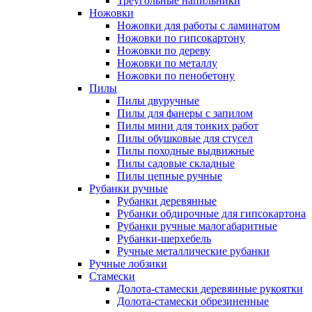
Треугольные напильники
Ножовки
Ножовки для работы с ламинатом
Ножовки по гипсокартону
Ножовки по дереву
Ножовки по металлу
Ножовки по пенобетону
Пилы
Пилы двуручные
Пилы для фанеры с запилом
Пилы мини для тонких работ
Пилы обушковые для стусел
Пилы походные выдвижные
Пилы садовые складные
Пилы цепные ручные
Рубанки ручные
Рубанки деревянные
Рубанки обдирочные для гипсокартона
Рубанки ручные малогабаритные
Рубанки-шерхебель
Ручные металлические рубанки
Ручные лобзики
Стамески
Долота-стамески деревянные рукоятки
Долота-стамески обрезиненные