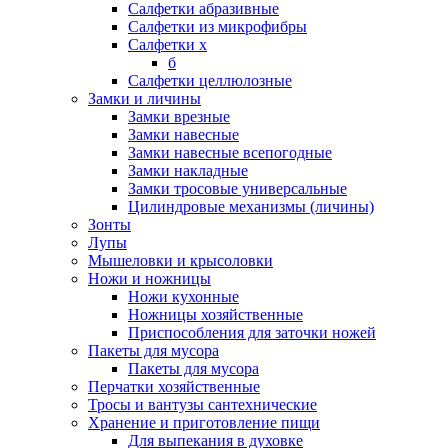
Салфетки абразивные
Салфетки из микрофибры
Салфетки х
б
Салфетки целлюлозные
Замки и личины
Замки врезные
Замки навесные
Замки навесные всепогодные
Замки накладные
Замки тросовые универсальные
Цилиндровые механизмы (личины)
Зонты
Лупы
Мышеловки и крысоловки
Ножи и ножницы
Ножи кухонные
Ножницы хозяйственные
Приспособления для заточки ножей
Пакеты для мусора
Пакеты для мусора
Перчатки хозяйственные
Тросы и вантузы сантехнические
Хранение и приготовление пищи
Для выпекания в духовке