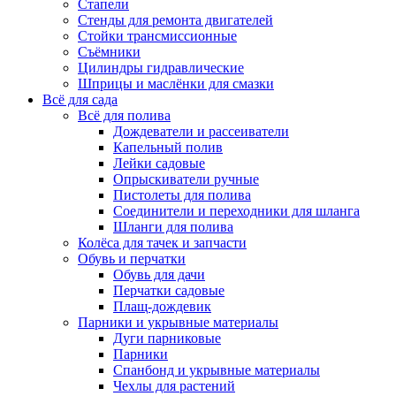
Стапели
Стенды для ремонта двигателей
Стойки трансмиссионные
Съёмники
Цилиндры гидравлические
Шприцы и маслёнки для смазки
Всё для сада
Всё для полива
Дождеватели и рассеиватели
Капельный полив
Лейки садовые
Опрыскиватели ручные
Пистолеты для полива
Соединители и переходники для шланга
Шланги для полива
Колёса для тачек и запчасти
Обувь и перчатки
Обувь для дачи
Перчатки садовые
Плащ-дождевик
Парники и укрывные материалы
Дуги парниковые
Парники
Спанбонд и укрывные материалы
Чехлы для растений