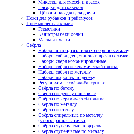
Миксеры для смесей и красок
Насадки для гравёров
Щётки и насадки для дрели
Ножи для рубанков и рейсмусов
Промышленная химия
Герметики
Канистры баки бочки
Масла и смазки
Свёрла
Наборы нитридтитановых свёрл по металлу
Наборы свёрл для установки врезных замков
Наборы свёрл комбинированные
Наборы свёрл по керамической плитке
Наборы свёрл по металлу
Наборы шарошек по дереву
Регулируемые свёрла-балеринки
Свёрла по бетону
Свёрла по дереву шнековые
Свёрла по керамической плитке
Свёрла по металлу
Свёрла по стеклу
Свёрла спиральные по металлу
(многогранная заточка)
Свёрла ступенчатые по дереву
Свёрла ступенчатые по металлу