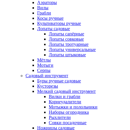
Аэраторы
Вилы
Грабли
Косы ручные
Культиваторы ручные
Лопаты садовые
Лопаты сапёрные
Лопаты совковые
Лопаты тротуарные
Лопаты универсальные
Лопаты штыковые
Мётлы
Мотыги
Серпы
Садовый инструмент
Буры ручные садовые
Кусторезы
Мелкий садовый инструмент
Вилки и грабли
Корнеудалители
Мотыжки и полольники
Наборы огородника
Рыхлители
Совки посадочные
Ножницы садовые