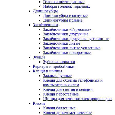
Головки шестигранные
Наборы головок торцевых
Длинногубцы
Длинногубцы изогнутые
Длинногубцы прямые
Заклёпочники
Заклёпочники «Гармошка»
Заклёпочники двуручные
Заклёпочники двуручные усилинные
Заклёпочники литые
Заклёпочники литые усиленные
Заклёпочники поворотные
Зубила
Зубила-конопатки
Кернеры и пробойники
Клещи и щипцы
Зажимы ручные
Клещи для обжима телефонных и
компьютерных клем
Клещи для снятия изоляции
Клещи переставные
Щипцы для зачистки электропроводов
Ключи
Ключи баллонные
Ключи динамометрические