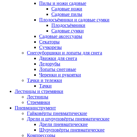
Пилы и ножи садовые
Садовые ножи
Садовые пилы
Плодосъёмники и садовые сумки
Плодосъёмники
Садовые сумки
Садовые аксессуары
Секаторы
Сучкорезы
Снегоуборщики и лопаты для снега
Движки для снега
Ледорубы
Лопаты снеговые
Черенки и рукоятки
Тачки и тележки
Тачки
Лестницы и стремянки
Лестницы
Стремянки
Пневмоинструмент
Гайковёрты пневматические
Дрели и шуруповёрты пневматические
Дрели пневматические
Шуруповёрты пневматические
Компрессоры