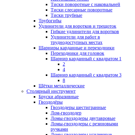
Тиски поворотные с наковальней
Тиски слесарные поворотные
Тиски трубные
Трубогибы
Удлинители для воротков и трещоток
Гибкие удлинители для воротков
Удлинители для работ в
труднодоступных местах
Шарниры карданные и переходники
Переходники для головок
Шарнир карданный с квадратом 1
2
4
Шарнир карданный с квадратом 3
8
Щётки металлические
Столярный инструмент
Бруски абразивные
Гвоздодёры
Гвоздодеры шестигранные
Лом-гвоздодер
Ломы-гвоздодеры двутавровые
Ломы-гвоздодеры с резиновыми
ручками
Ломы-гвоздодеры усиленные