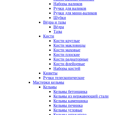
Наборы валиков
Ручки для валиков
Ручки для мини-валиков
Шубки
Вёдра и тазы
Вёдра
Тазы
Кисти
Кисти круглые
Кисти макловицы
Кисти маховые
Кисти плоские
Кисти радиаторные
Кисти флейцевые
Наборы кистей
Кюветы
Ручки телескопические
Мастерки кельмы
Кельмы
Кельмы бетонщика
Кельмы из нержавеющей стали
Кельмы каменщика
Кельмы печника
Кельмы угловые
Кельмы штукатура