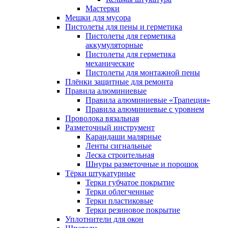
Мастерки
Мешки для мусора
Пистолеты для пены и герметика
Пистолеты для герметика
аккумуляторные
Пистолеты для герметика
механические
Пистолеты для монтажной пены
Плёнки защитные для ремонта
Правила алюминиевые
Правила алюминиевые «Трапеция»
Правила алюминиевые с уровнем
Проволока вязальная
Разметочный инструмент
Карандаши малярные
Ленты сигнальные
Леска строительная
Шнуры разметочные и порошок
Тёрки штукатурные
Терки губчатое покрытие
Терки облегченные
Терки пластиковые
Терки резиновое покрытие
Уплотнители для окон