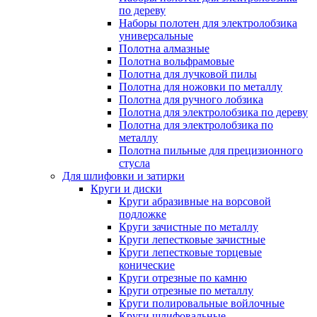
по дереву
Наборы полотен для электролобзика
универсальные
Полотна алмазные
Полотна вольфрамовые
Полотна для лучковой пилы
Полотна для ножовки по металлу
Полотна для ручного лобзика
Полотна для электролобзика по дереву
Полотна для электролобзика по
металлу
Полотна пильные для прецизионного
стусла
Для шлифовки и затирки
Круги и диски
Круги абразивные на ворсовой
подложке
Круги зачистные по металлу
Круги лепестковые зачистные
Круги лепестковые торцевые
конические
Круги отрезные по камню
Круги отрезные по металлу
Круги полировальные войлочные
Круги шлифовальные