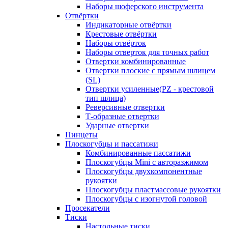
Наборы шоферского инструмента
Отвёртки
Индикаторные отвёртки
Крестовые отвёртки
Наборы отвёрток
Наборы отверток для точных работ
Отвертки комбинированные
Отвертки плоские с прямым шлицем
(SL)
Отвертки усиленные(PZ - крестовой
тип шлица)
Реверсивные отвертки
Т-образные отвертки
Ударные отвертки
Пинцеты
Плоскогубцы и пассатижи
Комбинированные пассатижи
Плоскогубцы Mini с авторазжимом
Плоскогубцы двухкомпонентные
рукоятки
Плоскогубцы пластмассовые рукоятки
Плоскогубцы с изогнутой головой
Просекатели
Тиски
Настольные тиски