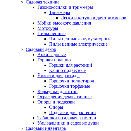
Садовая техника
Газонокосилки и триммеры
Триммеры
Лески и катушки для триммеров
Мойки высокого давления
Мотобуры
Пилы цепные
Пилы цепные аккумуляторные
Пилы цепные электрические
Садовый декор
Арки садовые
Горшки и кашпо
Горшки для растений
Кашпо подвесные
Ёмкости для рассады
Горшочки полистирол
Горшочки торфяные
Кормушки для птиц
Ограждения декоративные
Опоры и подвязки
Опоры
Подвязки для растений
Таблички и садовая разметка
Умывальники и садовые души
Садовый инвентарь