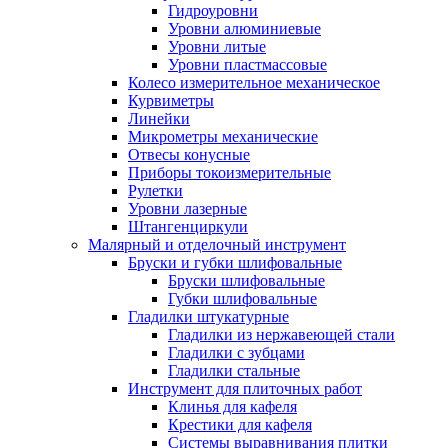
Гидроуровни
Уровни алюминиевые
Уровни литые
Уровни пластмассовые
Колесо измерительное механическое
Курвиметры
Линейки
Микрометры механические
Отвесы конусные
Приборы токоизмерительные
Рулетки
Уровни лазерные
Штангенциркули
Малярный и отделочный инструмент
Бруски и губки шлифовальные
Бруски шлифовальные
Губки шлифовальные
Гладилки штукатурные
Гладилки из нержавеющей стали
Гладилки с зубцами
Гладилки стальные
Инструмент для плиточных работ
Клинья для кафеля
Крестики для кафеля
Системы выравнивания плитки