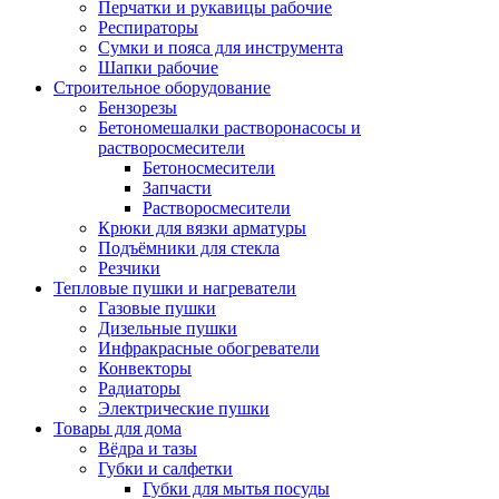
Перчатки и рукавицы рабочие
Респираторы
Сумки и пояса для инструмента
Шапки рабочие
Строительное оборудование
Бензорезы
Бетономешалки растворонасосы и
растворосмесители
Бетоносмесители
Запчасти
Растворосмесители
Крюки для вязки арматуры
Подъёмники для стекла
Резчики
Тепловые пушки и нагреватели
Газовые пушки
Дизельные пушки
Инфракрасные обогреватели
Конвекторы
Радиаторы
Электрические пушки
Товары для дома
Вёдра и тазы
Губки и салфетки
Губки для мытья посуды