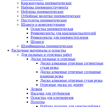
Краскопульты пневматические
Наборы пневмоинструмента
Нейлеры пневматические
Отбойные молотки пневматические
Пистолеты пневматические
Шланги и комплектующие
Оснастка пневматическая
Ремкомплекты для краскораспылителей
Ремкоплекты для пневмостеплеров
Шланги
Шлифмашины пневматические
Расходные материалы и оснастка
Для пильных и отрезных работ
Диски пильные и отрезные
Диски алмазные отрезные сегментные
сухая резка
Диски алмазные отрезные сплошные
влажная резка
Диски алмазные отрезные сухая резка
Отрезные диски по дереву
Лезвия
Насадки для труборезов
Оснастка для плиткорезов
Полотна
Наборы полотен для электролобзика