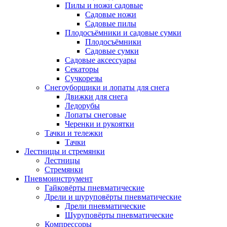
Пилы и ножи садовые
Садовые ножи
Садовые пилы
Плодосъёмники и садовые сумки
Плодосъёмники
Садовые сумки
Садовые аксессуары
Секаторы
Сучкорезы
Снегоуборщики и лопаты для снега
Движки для снега
Ледорубы
Лопаты снеговые
Черенки и рукоятки
Тачки и тележки
Тачки
Лестницы и стремянки
Лестницы
Стремянки
Пневмоинструмент
Гайковёрты пневматические
Дрели и шуруповёрты пневматические
Дрели пневматические
Шуруповёрты пневматические
Компрессоры