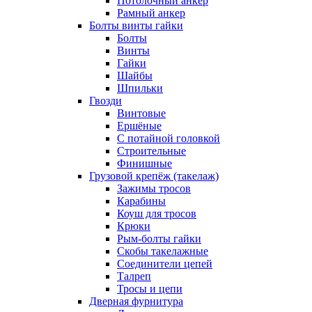
Потолочный анкер
Рамный анкер
Болты винты гайки
Болты
Винты
Гайки
Шайбы
Шпильки
Гвозди
Винтовые
Ершёные
С потайной головкой
Строительные
Финишные
Грузовой крепёж (такелаж)
Зажимы тросов
Карабины
Коуш для тросов
Крюки
Рым-болты гайки
Скобы такелажные
Соединители цепей
Талреп
Тросы и цепи
Дверная фурнитура