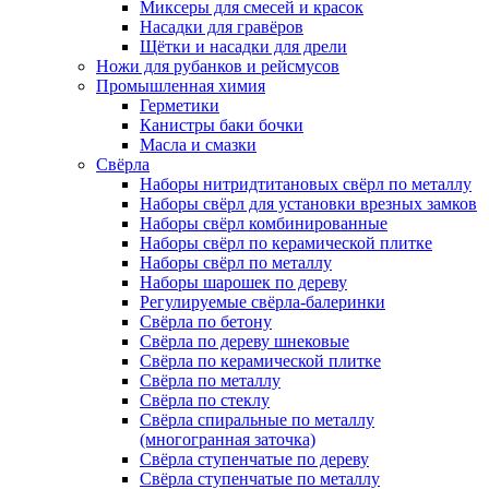
Миксеры для смесей и красок
Насадки для гравёров
Щётки и насадки для дрели
Ножи для рубанков и рейсмусов
Промышленная химия
Герметики
Канистры баки бочки
Масла и смазки
Свёрла
Наборы нитридтитановых свёрл по металлу
Наборы свёрл для установки врезных замков
Наборы свёрл комбинированные
Наборы свёрл по керамической плитке
Наборы свёрл по металлу
Наборы шарошек по дереву
Регулируемые свёрла-балеринки
Свёрла по бетону
Свёрла по дереву шнековые
Свёрла по керамической плитке
Свёрла по металлу
Свёрла по стеклу
Свёрла спиральные по металлу
(многогранная заточка)
Свёрла ступенчатые по дереву
Свёрла ступенчатые по металлу