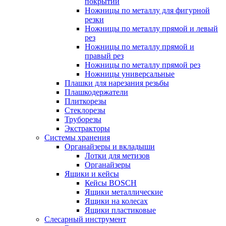
покрытий
Ножницы по металлу для фигурной
резки
Ножницы по металлу прямой и левый
рез
Ножницы по металлу прямой и
правый рез
Ножницы по металлу прямой рез
Ножницы универсальные
Плашки для нарезания резьбы
Плашкодержатели
Плиткорезы
Стеклорезы
Труборезы
Экстракторы
Системы хранения
Органайзеры и вкладыши
Лотки для метизов
Органайзеры
Ящики и кейсы
Кейсы BOSCH
Ящики металлические
Ящики на колесах
Ящики пластиковые
Слесарный инструмент