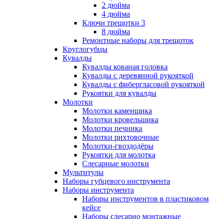
2 дюйма
4 дюйма
Ключи трещотки 3
8 дюйма
Ремонтные наборы для трещоток
Круглогубцы
Кувалды
Кувалды кованая головка
Кувалды с деревянной рукояткой
Кувалды с фибергласовой рукояткой
Рукоятки для кувалды
Молотки
Молотки каменщика
Молотки кровельщика
Молотки печника
Молотки рихтовочные
Молотки-гвоздодёры
Рукоятки для молотка
Слесарные молотки
Мультитулы
Наборы губцевого инструмента
Наборы инструмента
Наборы инструментов в пластиковом
кейсе
Наборы слесарно монтажные