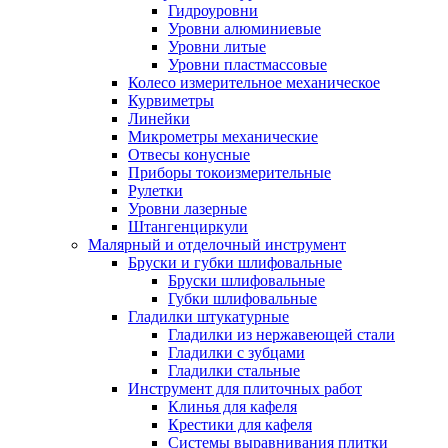
Гидроуровни
Уровни алюминиевые
Уровни литые
Уровни пластмассовые
Колесо измерительное механическое
Курвиметры
Линейки
Микрометры механические
Отвесы конусные
Приборы токоизмерительные
Рулетки
Уровни лазерные
Штангенциркули
Малярный и отделочный инструмент
Бруски и губки шлифовальные
Бруски шлифовальные
Губки шлифовальные
Гладилки штукатурные
Гладилки из нержавеющей стали
Гладилки с зубцами
Гладилки стальные
Инструмент для плиточных работ
Клинья для кафеля
Крестики для кафеля
Системы выравнивания плитки