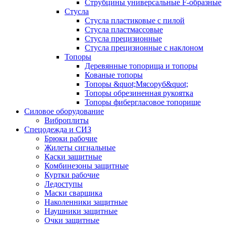
Струбцины универсальные F-образные
Стусла
Стусла пластиковые с пилой
Стусла пластмассовые
Стусла прецизионные
Стусла прецизионные с наклоном
Топоры
Деревянные топорища и топоры
Кованые топоры
Топоры &quot;Мясоруб&quot;
Топоры обрезиненная рукоятка
Топоры фибергласовое топорище
Силовое оборудование
Виброплиты
Спецодежда и СИЗ
Брюки рабочие
Жилеты сигнальные
Каски защитные
Комбинезоны защитные
Куртки рабочие
Ледоступы
Маски сварщика
Наколенники защитные
Наушники защитные
Очки защитные