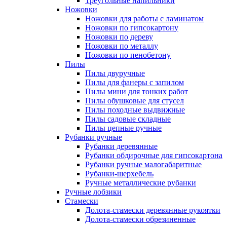
Треугольные напильники
Ножовки
Ножовки для работы с ламинатом
Ножовки по гипсокартону
Ножовки по дереву
Ножовки по металлу
Ножовки по пенобетону
Пилы
Пилы двуручные
Пилы для фанеры с запилом
Пилы мини для тонких работ
Пилы обушковые для стусел
Пилы походные выдвижные
Пилы садовые складные
Пилы цепные ручные
Рубанки ручные
Рубанки деревянные
Рубанки обдирочные для гипсокартона
Рубанки ручные малогабаритные
Рубанки-шерхебель
Ручные металлические рубанки
Ручные лобзики
Стамески
Долота-стамески деревянные рукоятки
Долота-стамески обрезиненные