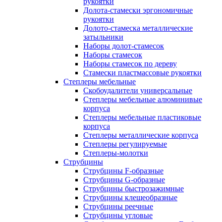
рукоятки
Долота-стамески эргономичные
рукоятки
Долото-стамеска металлические
затыльники
Наборы долот-стамесок
Наборы стамесок
Наборы стамесок по дереву
Стамески пластмассовые рукоятки
Степлеры мебельные
Скобоудалители универсальные
Степлеры мебельные алюминивые
корпуса
Степлеры мебельные пластиковые
корпуса
Степлеры металлические корпуса
Степлеры регулируемые
Степлеры-молотки
Струбцины
Струбцины F-образные
Струбцины G-образные
Струбцины быстрозажимные
Струбцины клещеобразные
Струбцины реечные
Струбцины угловые