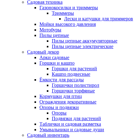
Садовая техника
Газонокосилки и триммеры
Триммеры
Лески и катушки для триммеров
Мойки высокого давления
Мотобуры
Пилы цепные
Пилы цепные аккумуляторные
Пилы цепные электрические
Садовый декор
Арки садовые
Горшки и кашпо
Горшки для растений
Кашпо подвесные
Ёмкости для рассады
Горшочки полистирол
Горшочки торфяные
Кормушки для птиц
Ограждения декоративные
Опоры и подвязки
Опоры
Подвязки для растений
Таблички и садовая разметка
Умывальники и садовые души
Садовый инвентарь