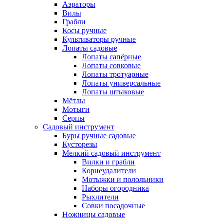
Аэраторы
Вилы
Грабли
Косы ручные
Культиваторы ручные
Лопаты садовые
Лопаты сапёрные
Лопаты совковые
Лопаты тротуарные
Лопаты универсальные
Лопаты штыковые
Мётлы
Мотыги
Серпы
Садовый инструмент
Буры ручные садовые
Кусторезы
Мелкий садовый инструмент
Вилки и грабли
Корнеудалители
Мотыжки и полольники
Наборы огородника
Рыхлители
Совки посадочные
Ножницы садовые