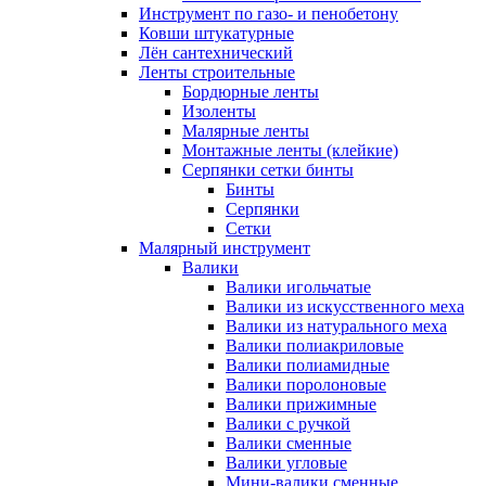
Инструмент по газо- и пенобетону
Ковши штукатурные
Лён сантехнический
Ленты строительные
Бордюрные ленты
Изоленты
Малярные ленты
Монтажные ленты (клейкие)
Серпянки сетки бинты
Бинты
Серпянки
Сетки
Малярный инструмент
Валики
Валики игольчатые
Валики из искусственного меха
Валики из натурального меха
Валики полиакриловые
Валики полиамидные
Валики поролоновые
Валики прижимные
Валики с ручкой
Валики сменные
Валики угловые
Мини-валики сменные