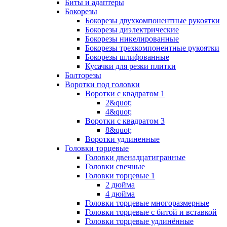
Биты и адаптеры
Бокорезы
Бокорезы двухкомпонентные рукоятки
Бокорезы диэлектрические
Бокорезы никелированные
Бокорезы трехкомпонентные рукоятки
Бокорезы шлифованные
Кусачки для резки плитки
Болторезы
Воротки под головки
Воротки с квадратом 1
2&quot;
4&quot;
Воротки с квадратом 3
8&quot;
Воротки удлиненные
Головки торцевые
Головки двенадцатигранные
Головки свечные
Головки торцевые 1
2 дюйма
4 дюйма
Головки торцевые многоразмерные
Головки торцевые с битой и вставкой
Головки торцевые удлинённые