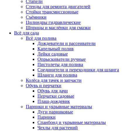
Стапели
Стенды для ремонта двигателей
Стойки трансмиссионные
Съёмники
Цилиндры гидравлические
Шприцы и маслёнки для смазки
Всё для сада
Всё для полива
Дождеватели и рассеиватели
Капельный полив
Лейки садовые
Опрыскиватели ручные
Пистолеты для полива
Соединители и переходники для шланга
Шланги для полива
Колёса для тачек и запчасти
Обувь и перчатки
Обувь для дачи
Перчатки садовые
Плащ-дождевик
Парники и укрывные материалы
Дуги парниковые
Парники
Спанбонд и укрывные материалы
Чехлы для растений