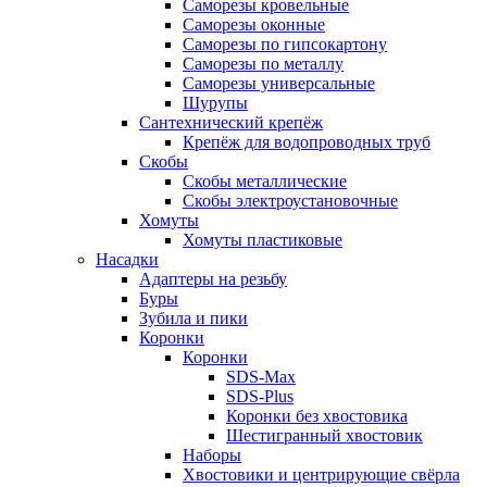
Саморезы кровельные
Саморезы оконные
Саморезы по гипсокартону
Саморезы по металлу
Саморезы универсальные
Шурупы
Сантехнический крепёж
Крепёж для водопроводных труб
Скобы
Скобы металлические
Скобы электроустановочные
Хомуты
Хомуты пластиковые
Насадки
Адаптеры на резьбу
Буры
Зубила и пики
Коронки
Коронки
SDS-Max
SDS-Plus
Коронки без хвостовика
Шестигранный хвостовик
Наборы
Хвостовики и центрирующие свёрла