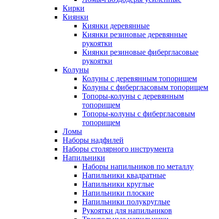
Кирки
Киянки
Киянки деревянные
Киянки резиновые деревянные
рукоятки
Киянки резиновые фибергласовые
рукоятки
Колуны
Колуны с деревянным топорищем
Колуны с фибергласовым топорищем
Топоры-колуны с деревянным
топорищем
Топоры-колуны с фибергласовым
топорищем
Ломы
Наборы надфилей
Наборы столярного инструмента
Напильники
Наборы напильников по металлу
Напильники квадратные
Напильники круглые
Напильники плоские
Напильники полукруглые
Рукоятки для напильников