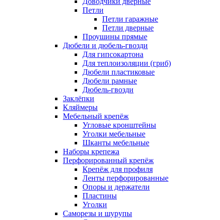
Доводчики дверные
Петли
Петли гаражные
Петли дверные
Проушины прямые
Дюбели и дюбель-гвозди
Для гипсокартона
Для теплоизоляции (гриб)
Дюбели пластиковые
Дюбели рамные
Дюбель-гвозди
Заклёпки
Кляймеры
Мебельный крепёж
Угловые кронштейны
Уголки мебельные
Шканты мебельные
Наборы крепежа
Перфорированный крепёж
Крепёж для профиля
Ленты перфорированные
Опоры и держатели
Пластины
Уголки
Саморезы и шурупы