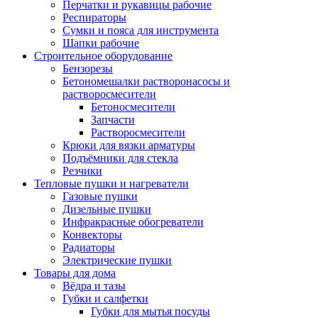
Перчатки и рукавицы рабочие
Респираторы
Сумки и пояса для инструмента
Шапки рабочие
Строительное оборудование
Бензорезы
Бетономешалки растворонасосы и
растворосмесители
Бетоносмесители
Запчасти
Растворосмесители
Крюки для вязки арматуры
Подъёмники для стекла
Резчики
Тепловые пушки и нагреватели
Газовые пушки
Дизельные пушки
Инфракрасные обогреватели
Конвекторы
Радиаторы
Электрические пушки
Товары для дома
Вёдра и тазы
Губки и салфетки
Губки для мытья посуды