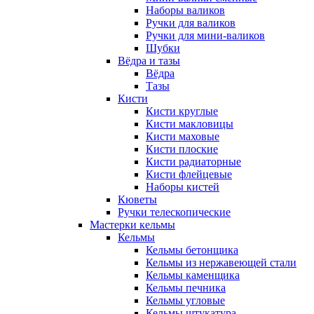
Наборы валиков
Ручки для валиков
Ручки для мини-валиков
Шубки
Вёдра и тазы
Вёдра
Тазы
Кисти
Кисти круглые
Кисти макловицы
Кисти маховые
Кисти плоские
Кисти радиаторные
Кисти флейцевые
Наборы кистей
Кюветы
Ручки телескопические
Мастерки кельмы
Кельмы
Кельмы бетонщика
Кельмы из нержавеющей стали
Кельмы каменщика
Кельмы печника
Кельмы угловые
Кельмы штукатура