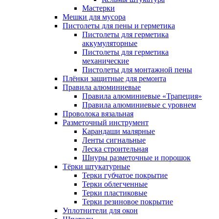
Мастерки
Мешки для мусора
Пистолеты для пены и герметика
Пистолеты для герметика
аккумуляторные
Пистолеты для герметика
механические
Пистолеты для монтажной пены
Плёнки защитные для ремонта
Правила алюминиевые
Правила алюминиевые «Трапеция»
Правила алюминиевые с уровнем
Проволока вязальная
Разметочный инструмент
Карандаши малярные
Ленты сигнальные
Леска строительная
Шнуры разметочные и порошок
Тёрки штукатурные
Терки губчатое покрытие
Терки облегченные
Терки пластиковые
Терки резиновое покрытие
Уплотнители для окон