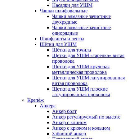
Насадки для УШМ
Чашки шлифовальные
Чашки алмазные зачистные
двухрядные
Чашки алмазные зачистные
однорядные
Шлифлисты и ленты
Щётки для УШМ
Щётки для точила
Щетки для УШМ «тарелка» витая
проволока
Щетки для УШМ крученая
металлическая проволока
Щетки для УШМ латунированная
витая проволока
Щетки для УШМ плоские
латунированная проволока
Крепёж
Анкера
Анкер болт
Анкер регулируемый по высоте
Анкер с клином
Анкер с крюком и кольцом
Забивной анкер