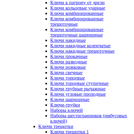
Ключи к патрону от дрели
Ключи кольцевые ударные
Ключи комбинированные
Ключи комбинированные
трещоточные
Ключи комбинированные
трещоточные шарнирные
Ключи накидные
Ключи накидные коленчатые
Ключи накидные трещоточные
Ключи прокачные
Ключи разводные
Ключи рожковые
Ключи свечные
Ключи торцевые
Ключи торцевые ступичные
Ключи трубные рычажные
Ключи угловые проходные
Ключи шарнирные
Ключи-трубки
Наборы ключей
Наборы шестигранников (имбусовых
ключей)
Ключи трещотки
Ключи трещотки 1