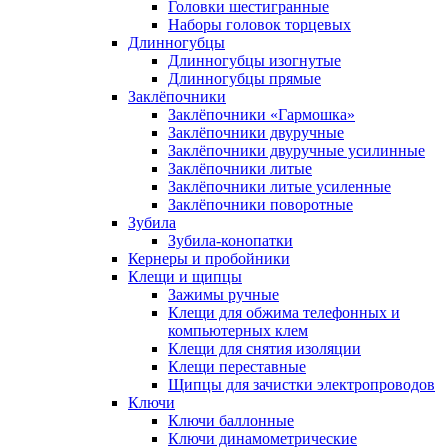
Головки шестигранные
Наборы головок торцевых
Длинногубцы
Длинногубцы изогнутые
Длинногубцы прямые
Заклёпочники
Заклёпочники «Гармошка»
Заклёпочники двуручные
Заклёпочники двуручные усилинные
Заклёпочники литые
Заклёпочники литые усиленные
Заклёпочники поворотные
Зубила
Зубила-конопатки
Кернеры и пробойники
Клещи и щипцы
Зажимы ручные
Клещи для обжима телефонных и
компьютерных клем
Клещи для снятия изоляции
Клещи переставные
Щипцы для зачистки электропроводов
Ключи
Ключи баллонные
Ключи динамометрические