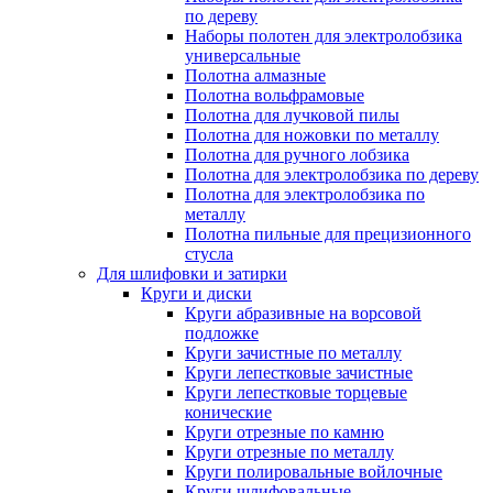
по дереву
Наборы полотен для электролобзика
универсальные
Полотна алмазные
Полотна вольфрамовые
Полотна для лучковой пилы
Полотна для ножовки по металлу
Полотна для ручного лобзика
Полотна для электролобзика по дереву
Полотна для электролобзика по
металлу
Полотна пильные для прецизионного
стусла
Для шлифовки и затирки
Круги и диски
Круги абразивные на ворсовой
подложке
Круги зачистные по металлу
Круги лепестковые зачистные
Круги лепестковые торцевые
конические
Круги отрезные по камню
Круги отрезные по металлу
Круги полировальные войлочные
Круги шлифовальные