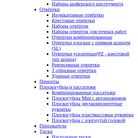
Наборы шоферского инструмента
Отвёртки
Индикаторные отвёртки
Крестовые отвёртки
Наборы отвёрток
Наборы отверток для точных работ
Отвертки комбинированные
Отвертки плоские с прямым шлицем
(SL)
Отвертки усиленные(PZ - крестовой
тип шлица)
Реверсивные отвертки
Т-образные отвертки
Ударные отвертки
Пинцеты
Плоскогубцы и пассатижи
Комбинированные пассатижи
Плоскогубцы Mini с авторазжимом
Плоскогубцы двухкомпонентные
рукоятки
Плоскогубцы пластмассовые рукоятки
Плоскогубцы с изогнутой головой
Просекатели
Тиски
Настольные тиски