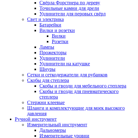
Свёрла Форстнера по дереву
Точильные камни для дрели
Удлинители для перовых свёрл
Свет и электрика
Батарейки
Вилки и розетки
Вилки
Розетки
Лампы
Прожекторы
Удлинители
Удлинители на катушке
Шнуры
Сетки и сеткодержатели для рубанков
Скобы для степлера
Скобы и гвозди для мебельного степлера
Скобы и гвозди для пневматического
степлера
Стержни клеевые
Шланги и комплектующие для моек высокого
давления
Ручной инструмент
Измерительный инструмент
Дальномеры
Измерительные уровни