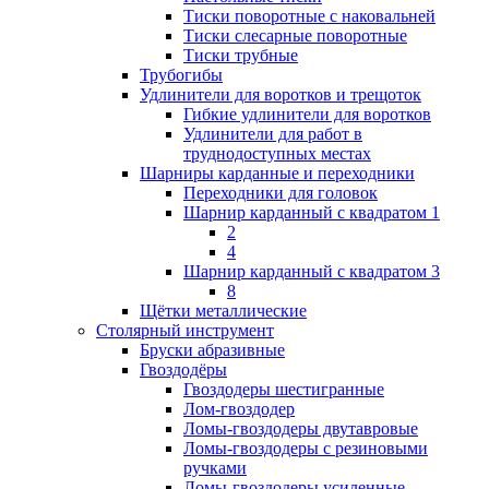
Тиски поворотные с наковальней
Тиски слесарные поворотные
Тиски трубные
Трубогибы
Удлинители для воротков и трещоток
Гибкие удлинители для воротков
Удлинители для работ в
труднодоступных местах
Шарниры карданные и переходники
Переходники для головок
Шарнир карданный с квадратом 1
2
4
Шарнир карданный с квадратом 3
8
Щётки металлические
Столярный инструмент
Бруски абразивные
Гвоздодёры
Гвоздодеры шестигранные
Лом-гвоздодер
Ломы-гвоздодеры двутавровые
Ломы-гвоздодеры с резиновыми
ручками
Ломы-гвоздодеры усиленные