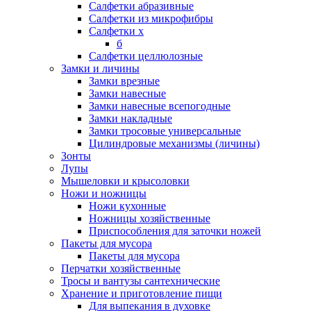
Салфетки абразивные
Салфетки из микрофибры
Салфетки х
б
Салфетки целлюлозные
Замки и личины
Замки врезные
Замки навесные
Замки навесные всепогодные
Замки накладные
Замки тросовые универсальные
Цилиндровые механизмы (личины)
Зонты
Лупы
Мышеловки и крысоловки
Ножи и ножницы
Ножи кухонные
Ножницы хозяйственные
Приспособления для заточки ножей
Пакеты для мусора
Пакеты для мусора
Перчатки хозяйственные
Тросы и вантузы сантехнические
Хранение и приготовление пищи
Для выпекания в духовке