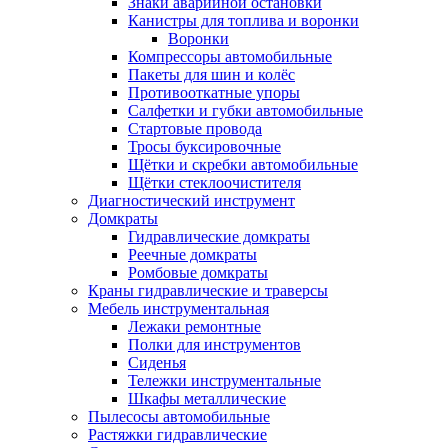
Знаки аварийной остановки
Канистры для топлива и воронки
Воронки
Компрессоры автомобильные
Пакеты для шин и колёс
Противооткатные упоры
Салфетки и губки автомобильные
Стартовые провода
Тросы буксировочные
Щётки и скребки автомобильные
Щётки стеклоочистителя
Диагностический инструмент
Домкраты
Гидравлические домкраты
Реечные домкраты
Ромбовые домкраты
Краны гидравлические и траверсы
Мебель инструментальная
Лежаки ремонтные
Полки для инструментов
Сиденья
Тележки инструментальные
Шкафы металлические
Пылесосы автомобильные
Растяжки гидравлические