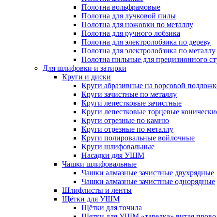
Полотна вольфрамовые
Полотна для лучковой пилы
Полотна для ножовки по металлу
Полотна для ручного лобзика
Полотна для электролобзика по дереву
Полотна для электролобзика по металлу
Полотна пильные для прецизионного ст
Для шлифовки и затирки
Круги и диски
Круги абразивные на ворсовой подложк
Круги зачистные по металлу
Круги лепестковые зачистные
Круги лепестковые торцевые конически
Круги отрезные по камню
Круги отрезные по металлу
Круги полировальные войлочные
Круги шлифовальные
Насадки для УШМ
Чашки шлифовальные
Чашки алмазные зачистные двухрядные
Чашки алмазные зачистные однорядные
Шлифлисты и ленты
Щётки для УШМ
Щётки для точила
Щетки для УШМ «тарелка» витая прово