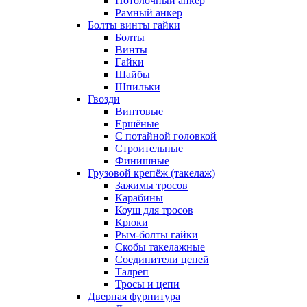
Потолочный анкер
Рамный анкер
Болты винты гайки
Болты
Винты
Гайки
Шайбы
Шпильки
Гвозди
Винтовые
Ершёные
С потайной головкой
Строительные
Финишные
Грузовой крепёж (такелаж)
Зажимы тросов
Карабины
Коуш для тросов
Крюки
Рым-болты гайки
Скобы такелажные
Соединители цепей
Талреп
Тросы и цепи
Дверная фурнитура