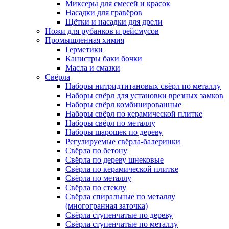
Миксеры для смесей и красок
Насадки для гравёров
Щётки и насадки для дрели
Ножи для рубанков и рейсмусов
Промышленная химия
Герметики
Канистры баки бочки
Масла и смазки
Свёрла
Наборы нитридтитановых свёрл по металлу
Наборы свёрл для установки врезных замков
Наборы свёрл комбинированные
Наборы свёрл по керамической плитке
Наборы свёрл по металлу
Наборы шарошек по дереву
Регулируемые свёрла-балеринки
Свёрла по бетону
Свёрла по дереву шнековые
Свёрла по керамической плитке
Свёрла по металлу
Свёрла по стеклу
Свёрла спиральные по металлу
(многогранная заточка)
Свёрла ступенчатые по дереву
Свёрла ступенчатые по металлу