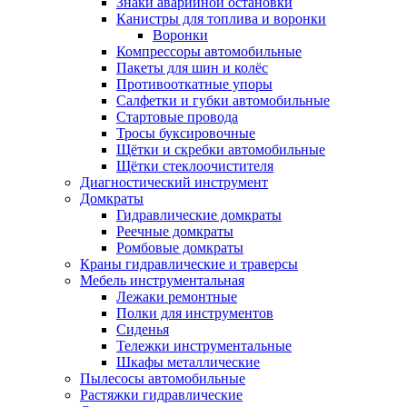
Знаки аварийной остановки
Канистры для топлива и воронки
Воронки
Компрессоры автомобильные
Пакеты для шин и колёс
Противооткатные упоры
Салфетки и губки автомобильные
Стартовые провода
Тросы буксировочные
Щётки и скребки автомобильные
Щётки стеклоочистителя
Диагностический инструмент
Домкраты
Гидравлические домкраты
Реечные домкраты
Ромбовые домкраты
Краны гидравлические и траверсы
Мебель инструментальная
Лежаки ремонтные
Полки для инструментов
Сиденья
Тележки инструментальные
Шкафы металлические
Пылесосы автомобильные
Растяжки гидравлические