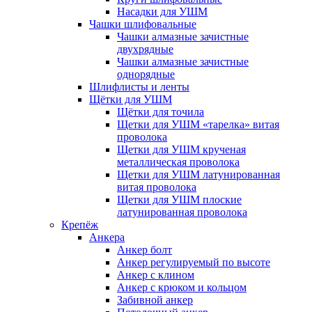
Насадки для УШМ
Чашки шлифовальные
Чашки алмазные зачистные
двухрядные
Чашки алмазные зачистные
однорядные
Шлифлисты и ленты
Щётки для УШМ
Щётки для точила
Щетки для УШМ «тарелка» витая
проволока
Щетки для УШМ крученая
металлическая проволока
Щетки для УШМ латунированная
витая проволока
Щетки для УШМ плоские
латунированная проволока
Крепёж
Анкера
Анкер болт
Анкер регулируемый по высоте
Анкер с клином
Анкер с крюком и кольцом
Забивной анкер