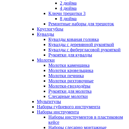
2 дюйма
4 дюйма
Ключи трещотки 3
8 дюйма
Ремонтные наборы для трещоток
Круглогубцы
Кувалды
Кувалды кованая головка
Кувалды с деревянной рукояткой
Кувалды с фибергласовой рукояткой
Рукоятки для кувалды
Молотки
Молотки каменщика
Молотки кровельщика
Молотки печника
Молотки рихтовочные
Молотки-гвоздодёры
Рукоятки для молотка
Слесарные молотки
Мультитулы
Наборы губцевого инструмента
Наборы инструмента
Наборы инструментов в пластиковом
кейсе
Наборы слесарно монтажные