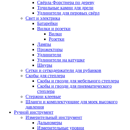
Свёрла Форстнера по дереву
Точильные камни для дрели
Удлинители для перовых свёрл
Свет и электрика
Батарейки
Вилки и розетки
Вилки
Розетки
Лампы
Прожекторы
Удлинители
Удлинители на катушке
Шнуры
Сетки и сеткодержатели для рубанков
Скобы для степлера
Скобы и гвозди для мебельного степлера
Скобы и гвозди для пневматического
степлера
Стержни клеевые
Шланги и комплектующие для моек высокого
давления
Ручной инструмент
Измерительный инструмент
Дальномеры
Измерительные уровни