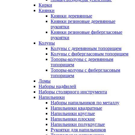
Кирки
Киянки
Киянки деревянные
Киянки резиновые деревянные
рукоятки
Киянки резиновые фибергласовые
рукоятки
Колуны
Колуны с деревянным топорищем
Колуны с фибергласовым топорищем
Топоры-колуны с деревянным
топорищем
Топоры-колуны с фибергласовым
топорищем
Ломы
Наборы надфилей
Наборы столярного инструмента
Напильники
Наборы напильников по металлу
Напильники квадратные
Напильники круглые
Напильники плоские
Напильники полукруглые
Рукоятки для напильников