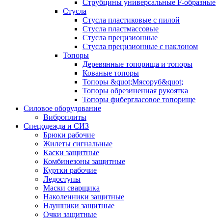
Струбцины универсальные F-образные
Стусла
Стусла пластиковые с пилой
Стусла пластмассовые
Стусла прецизионные
Стусла прецизионные с наклоном
Топоры
Деревянные топорища и топоры
Кованые топоры
Топоры &quot;Мясоруб&quot;
Топоры обрезиненная рукоятка
Топоры фибергласовое топорище
Силовое оборудование
Виброплиты
Спецодежда и СИЗ
Брюки рабочие
Жилеты сигнальные
Каски защитные
Комбинезоны защитные
Куртки рабочие
Ледоступы
Маски сварщика
Наколенники защитные
Наушники защитные
Очки защитные