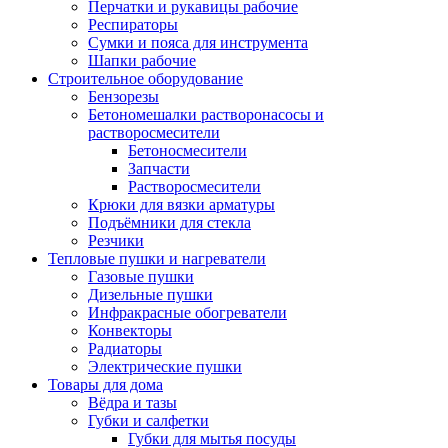
Перчатки и рукавицы рабочие
Респираторы
Сумки и пояса для инструмента
Шапки рабочие
Строительное оборудование
Бензорезы
Бетономешалки растворонасосы и
растворосмесители
Бетоносмесители
Запчасти
Растворосмесители
Крюки для вязки арматуры
Подъёмники для стекла
Резчики
Тепловые пушки и нагреватели
Газовые пушки
Дизельные пушки
Инфракрасные обогреватели
Конвекторы
Радиаторы
Электрические пушки
Товары для дома
Вёдра и тазы
Губки и салфетки
Губки для мытья посуды