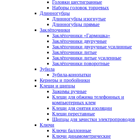
Головки шестигранные
Наборы головок торцевых
Длинногубцы
Длинногубцы изогнутые
Длинногубцы прямые
Заклёпочники
Заклёпочники «Гармошка»
Заклёпочники двуручные
Заклёпочники двуручные усилинные
Заклёпочники литые
Заклёпочники литые усиленные
Заклёпочники поворотные
Зубила
Зубила-конопатки
Кернеры и пробойники
Клещи и щипцы
Зажимы ручные
Клещи для обжима телефонных и
компьютерных клем
Клещи для снятия изоляции
Клещи переставные
Щипцы для зачистки электропроводов
Ключи
Ключи баллонные
Ключи динамометрические