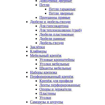
Доводчики дверные
Петли
Петли гаражные
Петли дверные
Проушины прямые
Дюбели и дюбель-гвозди
Для гипсокартона
Для теплоизоляции (гриб)
Дюбели пластиковые
Дюбели рамные
Дюбель-гвозди
Заклёпки
Кляймеры
Мебельный крепёж
Угловые кронштейны
Уголки мебельные
Шканты мебельные
Наборы крепежа
Перфорированный крепёж
Крепёж для профиля
Ленты перфорированные
Опоры и держатели
Пластины
Уголки
Саморезы и шурупы