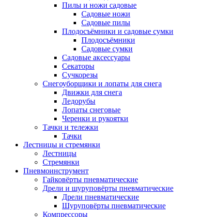
Пилы и ножи садовые
Садовые ножи
Садовые пилы
Плодосъёмники и садовые сумки
Плодосъёмники
Садовые сумки
Садовые аксессуары
Секаторы
Сучкорезы
Снегоуборщики и лопаты для снега
Движки для снега
Ледорубы
Лопаты снеговые
Черенки и рукоятки
Тачки и тележки
Тачки
Лестницы и стремянки
Лестницы
Стремянки
Пневмоинструмент
Гайковёрты пневматические
Дрели и шуруповёрты пневматические
Дрели пневматические
Шуруповёрты пневматические
Компрессоры