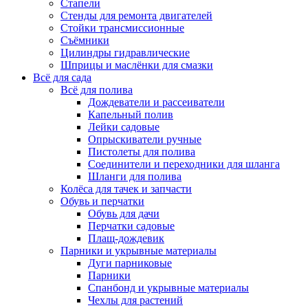
Стапели
Стенды для ремонта двигателей
Стойки трансмиссионные
Съёмники
Цилиндры гидравлические
Шприцы и маслёнки для смазки
Всё для сада
Всё для полива
Дождеватели и рассеиватели
Капельный полив
Лейки садовые
Опрыскиватели ручные
Пистолеты для полива
Соединители и переходники для шланга
Шланги для полива
Колёса для тачек и запчасти
Обувь и перчатки
Обувь для дачи
Перчатки садовые
Плащ-дождевик
Парники и укрывные материалы
Дуги парниковые
Парники
Спанбонд и укрывные материалы
Чехлы для растений