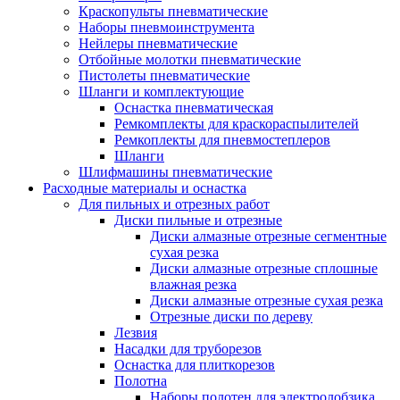
Краскопульты пневматические
Наборы пневмоинструмента
Нейлеры пневматические
Отбойные молотки пневматические
Пистолеты пневматические
Шланги и комплектующие
Оснастка пневматическая
Ремкомплекты для краскораспылителей
Ремкоплекты для пневмостеплеров
Шланги
Шлифмашины пневматические
Расходные материалы и оснастка
Для пильных и отрезных работ
Диски пильные и отрезные
Диски алмазные отрезные сегментные
сухая резка
Диски алмазные отрезные сплошные
влажная резка
Диски алмазные отрезные сухая резка
Отрезные диски по дереву
Лезвия
Насадки для труборезов
Оснастка для плиткорезов
Полотна
Наборы полотен для электролобзика