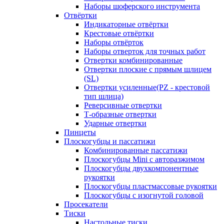
Наборы шоферского инструмента
Отвёртки
Индикаторные отвёртки
Крестовые отвёртки
Наборы отвёрток
Наборы отверток для точных работ
Отвертки комбинированные
Отвертки плоские с прямым шлицем
(SL)
Отвертки усиленные(PZ - крестовой
тип шлица)
Реверсивные отвертки
Т-образные отвертки
Ударные отвертки
Пинцеты
Плоскогубцы и пассатижи
Комбинированные пассатижи
Плоскогубцы Mini с авторазжимом
Плоскогубцы двухкомпонентные
рукоятки
Плоскогубцы пластмассовые рукоятки
Плоскогубцы с изогнутой головой
Просекатели
Тиски
Настольные тиски