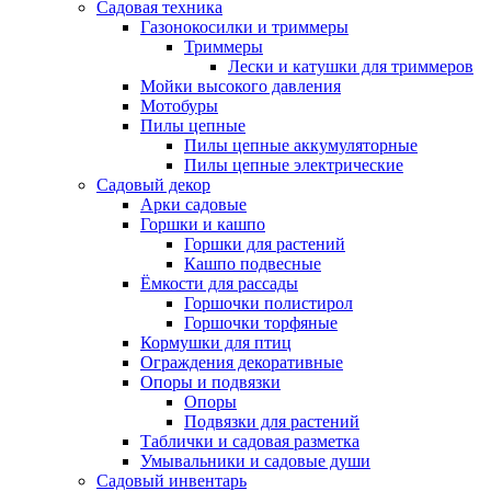
Садовая техника
Газонокосилки и триммеры
Триммеры
Лески и катушки для триммеров
Мойки высокого давления
Мотобуры
Пилы цепные
Пилы цепные аккумуляторные
Пилы цепные электрические
Садовый декор
Арки садовые
Горшки и кашпо
Горшки для растений
Кашпо подвесные
Ёмкости для рассады
Горшочки полистирол
Горшочки торфяные
Кормушки для птиц
Ограждения декоративные
Опоры и подвязки
Опоры
Подвязки для растений
Таблички и садовая разметка
Умывальники и садовые души
Садовый инвентарь