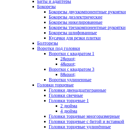
Биты и адаптеры
Бокорезы
Бокорезы двухкомпонентные рукоятки
Бокорезы диэлектрические
Бокорезы никелированные
Бокорезы трехкомпонентные рукоятки
Бокорезы шлифованные
Кусачки для резки плитки
Болторезы
Воротки под головки
Воротки с квадратом 1
2&quot;
4&quot;
Воротки с квадратом 3
8&quot;
Воротки удлиненные
Головки торцевые
Головки двенадцатигранные
Головки свечные
Головки торцевые 1
2 дюйма
4 дюйма
Головки торцевые многоразмерные
Головки торцевые с битой и вставкой
Головки торцевые удлинённые