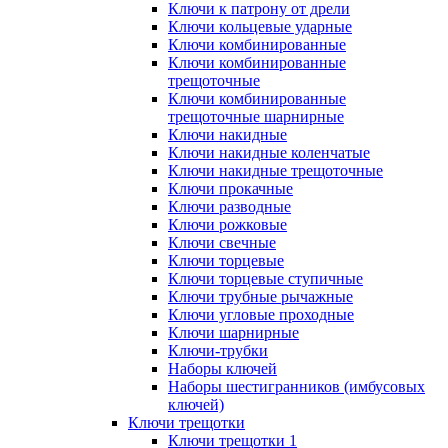
Ключи к патрону от дрели
Ключи кольцевые ударные
Ключи комбинированные
Ключи комбинированные
трещоточные
Ключи комбинированные
трещоточные шарнирные
Ключи накидные
Ключи накидные коленчатые
Ключи накидные трещоточные
Ключи прокачные
Ключи разводные
Ключи рожковые
Ключи свечные
Ключи торцевые
Ключи торцевые ступичные
Ключи трубные рычажные
Ключи угловые проходные
Ключи шарнирные
Ключи-трубки
Наборы ключей
Наборы шестигранников (имбусовых
ключей)
Ключи трещотки
Ключи трещотки 1