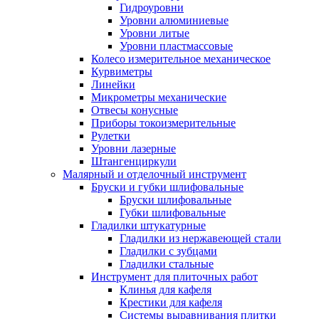
Гидроуровни
Уровни алюминиевые
Уровни литые
Уровни пластмассовые
Колесо измерительное механическое
Курвиметры
Линейки
Микрометры механические
Отвесы конусные
Приборы токоизмерительные
Рулетки
Уровни лазерные
Штангенциркули
Малярный и отделочный инструмент
Бруски и губки шлифовальные
Бруски шлифовальные
Губки шлифовальные
Гладилки штукатурные
Гладилки из нержавеющей стали
Гладилки с зубцами
Гладилки стальные
Инструмент для плиточных работ
Клинья для кафеля
Крестики для кафеля
Системы выравнивания плитки