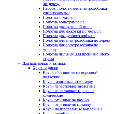
по дереву
Наборы полотен для электролобзика
универсальные
Полотна алмазные
Полотна вольфрамовые
Полотна для лучковой пилы
Полотна для ножовки по металлу
Полотна для ручного лобзика
Полотна для электролобзика по дереву
Полотна для электролобзика по
металлу
Полотна пильные для прецизионного
стусла
Для шлифовки и затирки
Круги и диски
Круги абразивные на ворсовой
подложке
Круги зачистные по металлу
Круги лепестковые зачистные
Круги лепестковые торцевые
конические
Круги отрезные по камню
Круги отрезные по металлу
Круги полировальные войлочные
Круги шлифовальные