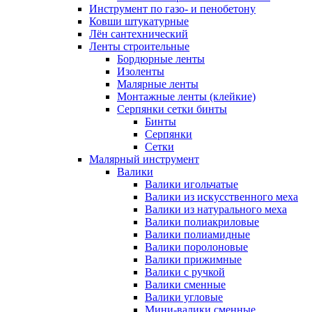
Инструмент по газо- и пенобетону
Ковши штукатурные
Лён сантехнический
Ленты строительные
Бордюрные ленты
Изоленты
Малярные ленты
Монтажные ленты (клейкие)
Серпянки сетки бинты
Бинты
Серпянки
Сетки
Малярный инструмент
Валики
Валики игольчатые
Валики из искусственного меха
Валики из натурального меха
Валики полиакриловые
Валики полиамидные
Валики поролоновые
Валики прижимные
Валики с ручкой
Валики сменные
Валики угловые
Мини-валики сменные