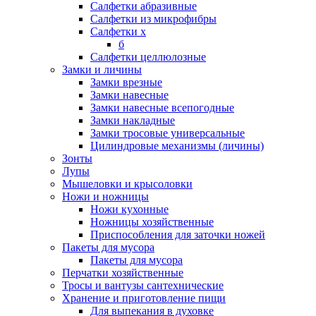
Салфетки абразивные
Салфетки из микрофибры
Салфетки х
б
Салфетки целлюлозные
Замки и личины
Замки врезные
Замки навесные
Замки навесные всепогодные
Замки накладные
Замки тросовые универсальные
Цилиндровые механизмы (личины)
Зонты
Лупы
Мышеловки и крысоловки
Ножи и ножницы
Ножи кухонные
Ножницы хозяйственные
Приспособления для заточки ножей
Пакеты для мусора
Пакеты для мусора
Перчатки хозяйственные
Тросы и вантузы сантехнические
Хранение и приготовление пищи
Для выпекания в духовке