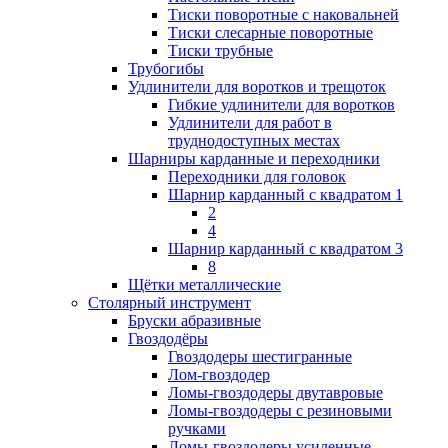
Тиски поворотные с наковальней
Тиски слесарные поворотные
Тиски трубные
Трубогибы
Удлинители для воротков и трещоток
Гибкие удлинители для воротков
Удлинители для работ в
труднодоступных местах
Шарниры карданные и переходники
Переходники для головок
Шарнир карданный с квадратом 1
2
4
Шарнир карданный с квадратом 3
8
Щётки металлические
Столярный инструмент
Бруски абразивные
Гвоздодёры
Гвоздодеры шестигранные
Лом-гвоздодер
Ломы-гвоздодеры двутавровые
Ломы-гвоздодеры с резиновыми
ручками
Ломы-гвоздодеры усиленные