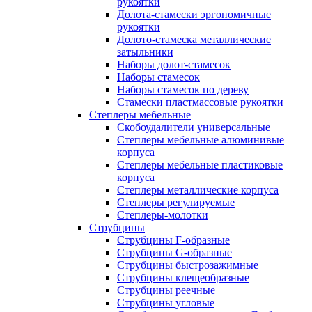
рукоятки
Долота-стамески эргономичные
рукоятки
Долото-стамеска металлические
затыльники
Наборы долот-стамесок
Наборы стамесок
Наборы стамесок по дереву
Стамески пластмассовые рукоятки
Степлеры мебельные
Скобоудалители универсальные
Степлеры мебельные алюминивые
корпуса
Степлеры мебельные пластиковые
корпуса
Степлеры металлические корпуса
Степлеры регулируемые
Степлеры-молотки
Струбцины
Струбцины F-образные
Струбцины G-образные
Струбцины быстрозажимные
Струбцины клещеобразные
Струбцины реечные
Струбцины угловые