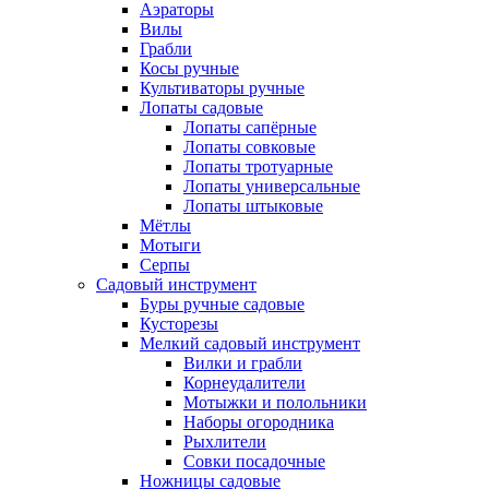
Аэраторы
Вилы
Грабли
Косы ручные
Культиваторы ручные
Лопаты садовые
Лопаты сапёрные
Лопаты совковые
Лопаты тротуарные
Лопаты универсальные
Лопаты штыковые
Мётлы
Мотыги
Серпы
Садовый инструмент
Буры ручные садовые
Кусторезы
Мелкий садовый инструмент
Вилки и грабли
Корнеудалители
Мотыжки и полольники
Наборы огородника
Рыхлители
Совки посадочные
Ножницы садовые