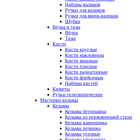
Наборы валиков
Ручки для валиков
Ручки для мини-валиков
Шубки
Вёдра и тазы
Вёдра
Тазы
Кисти
Кисти круглые
Кисти макловицы
Кисти маховые
Кисти плоские
Кисти радиаторные
Кисти флейцевые
Наборы кистей
Кюветы
Ручки телескопические
Мастерки кельмы
Кельмы
Кельмы бетонщика
Кельмы из нержавеющей стали
Кельмы каменщика
Кельмы печника
Кельмы угловые
Кельмы штукатура