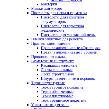
Мастерки
Мешки для мусора
Пистолеты для пены и герметика
Пистолеты для герметика
аккумуляторные
Пистолеты для герметика
механические
Пистолеты для монтажной пены
Плёнки защитные для ремонта
Правила алюминиевые
Правила алюминиевые «Трапеция»
Правила алюминиевые с уровнем
Проволока вязальная
Разметочный инструмент
Карандаши малярные
Ленты сигнальные
Леска строительная
Шнуры разметочные и порошок
Тёрки штукатурные
Терки губчатое покрытие
Терки облегченные
Терки пластиковые
Терки резиновое покрытие
Уплотнители для окон