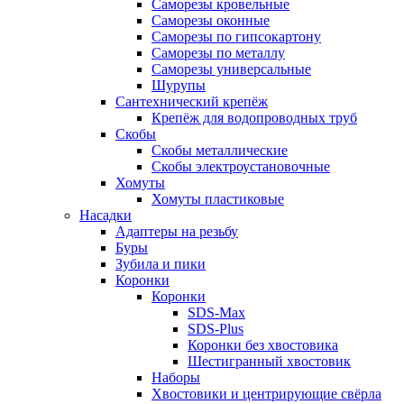
Саморезы кровельные
Саморезы оконные
Саморезы по гипсокартону
Саморезы по металлу
Саморезы универсальные
Шурупы
Сантехнический крепёж
Крепёж для водопроводных труб
Скобы
Скобы металлические
Скобы электроустановочные
Хомуты
Хомуты пластиковые
Насадки
Адаптеры на резьбу
Буры
Зубила и пики
Коронки
Коронки
SDS-Max
SDS-Plus
Коронки без хвостовика
Шестигранный хвостовик
Наборы
Хвостовики и центрирующие свёрла