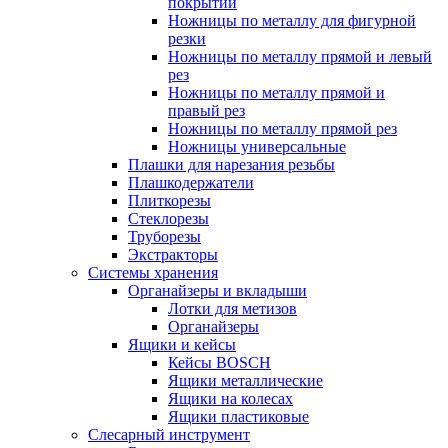
покрытий
Ножницы по металлу для фигурной
резки
Ножницы по металлу прямой и левый
рез
Ножницы по металлу прямой и
правый рез
Ножницы по металлу прямой рез
Ножницы универсальные
Плашки для нарезания резьбы
Плашкодержатели
Плиткорезы
Стеклорезы
Труборезы
Экстракторы
Системы хранения
Органайзеры и вкладыши
Лотки для метизов
Органайзеры
Ящики и кейсы
Кейсы BOSCH
Ящики металлические
Ящики на колесах
Ящики пластиковые
Слесарный инструмент