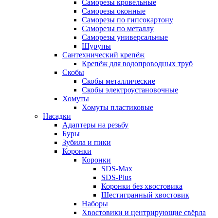
Саморезы кровельные
Саморезы оконные
Саморезы по гипсокартону
Саморезы по металлу
Саморезы универсальные
Шурупы
Сантехнический крепёж
Крепёж для водопроводных труб
Скобы
Скобы металлические
Скобы электроустановочные
Хомуты
Хомуты пластиковые
Насадки
Адаптеры на резьбу
Буры
Зубила и пики
Коронки
Коронки
SDS-Max
SDS-Plus
Коронки без хвостовика
Шестигранный хвостовик
Наборы
Хвостовики и центрирующие свёрла