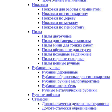
Треугольные напильники
Ножовки
Ножовки для работы с ламинатом
Ножовки по гипсокартону
Ножовки по дереву
Ножовки по металлу
Ножовки по пенобетону
Пилы
Пилы двуручные
Пилы для фанеры с запилом
Пилы мини для тонких работ
Пилы обушковые для стусел
Пилы походные выдвижные
Пилы садовые складные
Пилы цепные ручные
Рубанки ручные
Рубанки деревянные
Рубанки обдирочные для гипсокартона
Рубанки ручные малогабаритные
Рубанки-шерхебель
Ручные металлические рубанки
Ручные лобзики
Стамески
Долота-стамески деревянные рукоятки
Долота-стамески обрезиненные