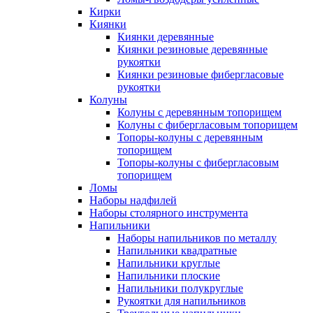
Кирки
Киянки
Киянки деревянные
Киянки резиновые деревянные
рукоятки
Киянки резиновые фибергласовые
рукоятки
Колуны
Колуны с деревянным топорищем
Колуны с фибергласовым топорищем
Топоры-колуны с деревянным
топорищем
Топоры-колуны с фибергласовым
топорищем
Ломы
Наборы надфилей
Наборы столярного инструмента
Напильники
Наборы напильников по металлу
Напильники квадратные
Напильники круглые
Напильники плоские
Напильники полукруглые
Рукоятки для напильников