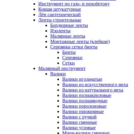
Инструмент по газо- и пенобетону
Ковши штукатурные
Лён сантехнический
Ленты строительные
Бордюрные ленты
Изоленты
Малярные ленты
Монтажные ленты (клейкие)
Серпянки сетки бинты
Бинты
Серпянки
Сетки
Малярный инструмент
Валики
Валики игольчатые
Валики из искусственного меха
Валики из натурального меха
Валики полиакриловые
Валики полиамидные
Валики поролоновые
Валики прижимные
Валики с ручкой
Валики сменные
Валики угловые
Мини-валики сменные