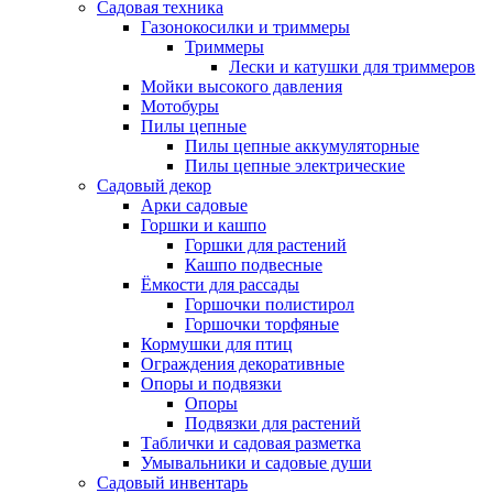
Садовая техника
Газонокосилки и триммеры
Триммеры
Лески и катушки для триммеров
Мойки высокого давления
Мотобуры
Пилы цепные
Пилы цепные аккумуляторные
Пилы цепные электрические
Садовый декор
Арки садовые
Горшки и кашпо
Горшки для растений
Кашпо подвесные
Ёмкости для рассады
Горшочки полистирол
Горшочки торфяные
Кормушки для птиц
Ограждения декоративные
Опоры и подвязки
Опоры
Подвязки для растений
Таблички и садовая разметка
Умывальники и садовые души
Садовый инвентарь