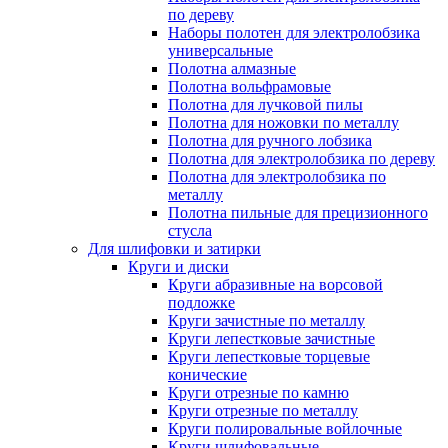
по дереву
Наборы полотен для электролобзика
универсальные
Полотна алмазные
Полотна вольфрамовые
Полотна для лучковой пилы
Полотна для ножовки по металлу
Полотна для ручного лобзика
Полотна для электролобзика по дереву
Полотна для электролобзика по
металлу
Полотна пильные для прецизионного
стусла
Для шлифовки и затирки
Круги и диски
Круги абразивные на ворсовой
подложке
Круги зачистные по металлу
Круги лепестковые зачистные
Круги лепестковые торцевые
конические
Круги отрезные по камню
Круги отрезные по металлу
Круги полировальные войлочные
Круги шлифовальные