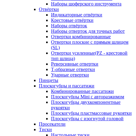
Наборы шоферского инструмента
Отвёртки
Индикаторные отвёртки
Крестовые отвёртки
Наборы отвёрток
Наборы отверток для точных работ
Отвертки комбинированные
Отвертки плоские с прямым шлицем
(SL)
Отвертки усиленные(PZ - крестовой
тип шлица)
Реверсивные отвертки
Т-образные отвертки
Ударные отвертки
Пинцеты
Плоскогубцы и пассатижи
Комбинированные пассатижи
Плоскогубцы Mini с авторазжимом
Плоскогубцы двухкомпонентные
рукоятки
Плоскогубцы пластмассовые рукоятки
Плоскогубцы с изогнутой головой
Просекатели
Тиски
Настольные тиски