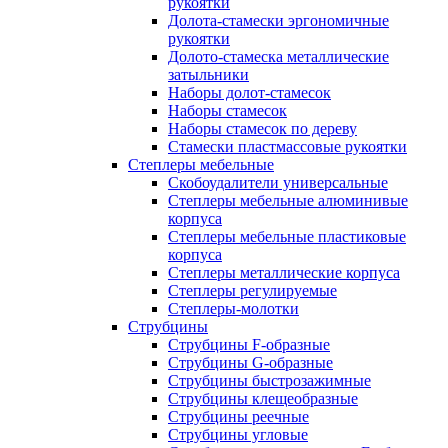
рукоятки
Долота-стамески эргономичные
рукоятки
Долото-стамеска металлические
затыльники
Наборы долот-стамесок
Наборы стамесок
Наборы стамесок по дереву
Стамески пластмассовые рукоятки
Степлеры мебельные
Скобоудалители универсальные
Степлеры мебельные алюминивые
корпуса
Степлеры мебельные пластиковые
корпуса
Степлеры металлические корпуса
Степлеры регулируемые
Степлеры-молотки
Струбцины
Струбцины F-образные
Струбцины G-образные
Струбцины быстрозажимные
Струбцины клещеобразные
Струбцины реечные
Струбцины угловые