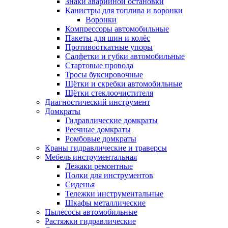
Знаки аварийной остановки
Канистры для топлива и воронки
Воронки
Компрессоры автомобильные
Пакеты для шин и колёс
Противооткатные упоры
Салфетки и губки автомобильные
Стартовые провода
Тросы буксировочные
Щётки и скребки автомобильные
Щётки стеклоочистителя
Диагностический инструмент
Домкраты
Гидравлические домкраты
Реечные домкраты
Ромбовые домкраты
Краны гидравлические и траверсы
Мебель инструментальная
Лежаки ремонтные
Полки для инструментов
Сиденья
Тележки инструментальные
Шкафы металлические
Пылесосы автомобильные
Растяжки гидравлические