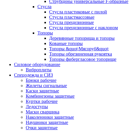
Струбцины универсальные F-образные
Стусла
Стусла пластиковые с пилой
Стусла пластмассовые
Стусла прецизионные
Стусла прецизионные с наклоном
Топоры
Деревянные топорища и топоры
Кованые топоры
Топоры &quot;Мясоруб&quot;
Топоры обрезиненная рукоятка
Топоры фибергласовое топорище
Силовое оборудование
Виброплиты
Спецодежда и СИЗ
Брюки рабочие
Жилеты сигнальные
Каски защитные
Комбинезоны защитные
Куртки рабочие
Ледоступы
Маски сварщика
Наколенники защитные
Наушники защитные
Очки защитные