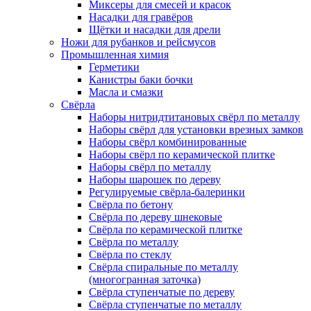
Миксеры для смесей и красок
Насадки для гравёров
Щётки и насадки для дрели
Ножи для рубанков и рейсмусов
Промышленная химия
Герметики
Канистры баки бочки
Масла и смазки
Свёрла
Наборы нитридтитановых свёрл по металлу
Наборы свёрл для установки врезных замков
Наборы свёрл комбинированные
Наборы свёрл по керамической плитке
Наборы свёрл по металлу
Наборы шарошек по дереву
Регулируемые свёрла-балеринки
Свёрла по бетону
Свёрла по дереву шнековые
Свёрла по керамической плитке
Свёрла по металлу
Свёрла по стеклу
Свёрла спиральные по металлу
(многогранная заточка)
Свёрла ступенчатые по дереву
Свёрла ступенчатые по металлу