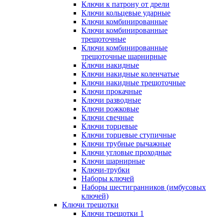
Ключи к патрону от дрели
Ключи кольцевые ударные
Ключи комбинированные
Ключи комбинированные
трещоточные
Ключи комбинированные
трещоточные шарнирные
Ключи накидные
Ключи накидные коленчатые
Ключи накидные трещоточные
Ключи прокачные
Ключи разводные
Ключи рожковые
Ключи свечные
Ключи торцевые
Ключи торцевые ступичные
Ключи трубные рычажные
Ключи угловые проходные
Ключи шарнирные
Ключи-трубки
Наборы ключей
Наборы шестигранников (имбусовых
ключей)
Ключи трещотки
Ключи трещотки 1