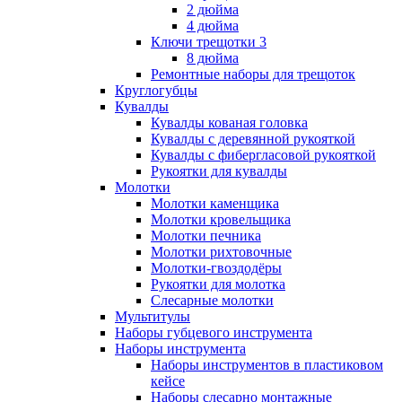
2 дюйма
4 дюйма
Ключи трещотки 3
8 дюйма
Ремонтные наборы для трещоток
Круглогубцы
Кувалды
Кувалды кованая головка
Кувалды с деревянной рукояткой
Кувалды с фибергласовой рукояткой
Рукоятки для кувалды
Молотки
Молотки каменщика
Молотки кровельщика
Молотки печника
Молотки рихтовочные
Молотки-гвоздодёры
Рукоятки для молотка
Слесарные молотки
Мультитулы
Наборы губцевого инструмента
Наборы инструмента
Наборы инструментов в пластиковом
кейсе
Наборы слесарно монтажные