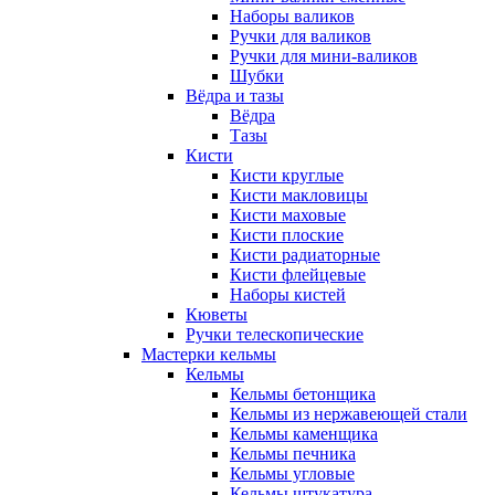
Наборы валиков
Ручки для валиков
Ручки для мини-валиков
Шубки
Вёдра и тазы
Вёдра
Тазы
Кисти
Кисти круглые
Кисти макловицы
Кисти маховые
Кисти плоские
Кисти радиаторные
Кисти флейцевые
Наборы кистей
Кюветы
Ручки телескопические
Мастерки кельмы
Кельмы
Кельмы бетонщика
Кельмы из нержавеющей стали
Кельмы каменщика
Кельмы печника
Кельмы угловые
Кельмы штукатура