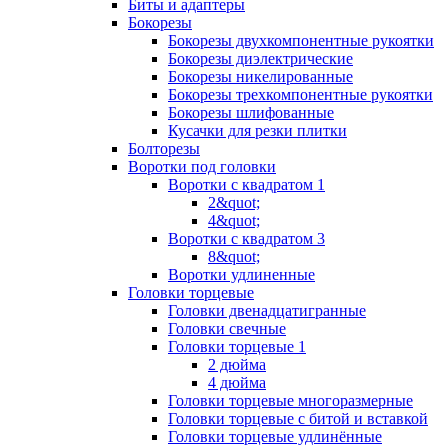
Биты и адаптеры
Бокорезы
Бокорезы двухкомпонентные рукоятки
Бокорезы диэлектрические
Бокорезы никелированные
Бокорезы трехкомпонентные рукоятки
Бокорезы шлифованные
Кусачки для резки плитки
Болторезы
Воротки под головки
Воротки с квадратом 1
2&quot;
4&quot;
Воротки с квадратом 3
8&quot;
Воротки удлиненные
Головки торцевые
Головки двенадцатигранные
Головки свечные
Головки торцевые 1
2 дюйма
4 дюйма
Головки торцевые многоразмерные
Головки торцевые с битой и вставкой
Головки торцевые удлинённые