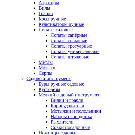
Аэраторы
Вилы
Грабли
Косы ручные
Культиваторы ручные
Лопаты садовые
Лопаты сапёрные
Лопаты совковые
Лопаты тротуарные
Лопаты универсальные
Лопаты штыковые
Мётлы
Мотыги
Серпы
Садовый инструмент
Буры ручные садовые
Кусторезы
Мелкий садовый инструмент
Вилки и грабли
Корнеудалители
Мотыжки и полольники
Наборы огородника
Рыхлители
Совки посадочные
Ножницы садовые