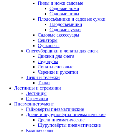
Пилы и ножи садовые
Садовые ножи
Садовые пилы
Плодосъёмники и садовые сумки
Плодосъёмники
Садовые сумки
Садовые аксессуары
Секаторы
Сучкорезы
Снегоуборщики и лопаты для снега
Движки для снега
Ледорубы
Лопаты снеговые
Черенки и рукоятки
Тачки и тележки
Тачки
Лестницы и стремянки
Лестницы
Стремянки
Пневмоинструмент
Гайковёрты пневматические
Дрели и шуруповёрты пневматические
Дрели пневматические
Шуруповёрты пневматические
Компрессоры