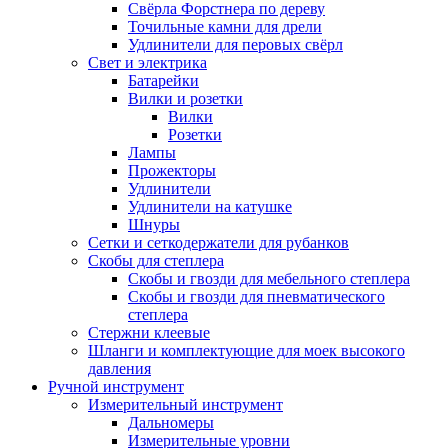
Свёрла Форстнера по дереву
Точильные камни для дрели
Удлинители для перовых свёрл
Свет и электрика
Батарейки
Вилки и розетки
Вилки
Розетки
Лампы
Прожекторы
Удлинители
Удлинители на катушке
Шнуры
Сетки и сеткодержатели для рубанков
Скобы для степлера
Скобы и гвозди для мебельного степлера
Скобы и гвозди для пневматического
степлера
Стержни клеевые
Шланги и комплектующие для моек высокого
давления
Ручной инструмент
Измерительный инструмент
Дальномеры
Измерительные уровни