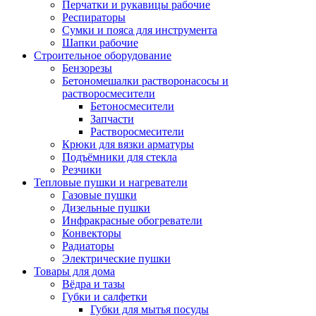
Перчатки и рукавицы рабочие
Респираторы
Сумки и пояса для инструмента
Шапки рабочие
Строительное оборудование
Бензорезы
Бетономешалки растворонасосы и
растворосмесители
Бетоносмесители
Запчасти
Растворосмесители
Крюки для вязки арматуры
Подъёмники для стекла
Резчики
Тепловые пушки и нагреватели
Газовые пушки
Дизельные пушки
Инфракрасные обогреватели
Конвекторы
Радиаторы
Электрические пушки
Товары для дома
Вёдра и тазы
Губки и салфетки
Губки для мытья посуды