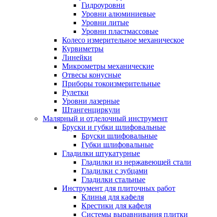
Гидроуровни
Уровни алюминиевые
Уровни литые
Уровни пластмассовые
Колесо измерительное механическое
Курвиметры
Линейки
Микрометры механические
Отвесы конусные
Приборы токоизмерительные
Рулетки
Уровни лазерные
Штангенциркули
Малярный и отделочный инструмент
Бруски и губки шлифовальные
Бруски шлифовальные
Губки шлифовальные
Гладилки штукатурные
Гладилки из нержавеющей стали
Гладилки с зубцами
Гладилки стальные
Инструмент для плиточных работ
Клинья для кафеля
Крестики для кафеля
Системы выравнивания плитки