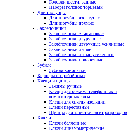
Головки шестигранные
Наборы головок торцевых
Длинногубцы
Длинногубцы изогнутые
Длинногубцы прямые
Заклёпочники
Заклёпочники «Гармошка»
Заклёпочники двуручные
Заклёпочники двуручные усилинные
Заклёпочники литые
Заклёпочники литые усиленные
Заклёпочники поворотные
Зубила
Зубила-конопатки
Кернеры и пробойники
Клещи и щипцы
Зажимы ручные
Клещи для обжима телефонных и
компьютерных клем
Клещи для снятия изоляции
Клещи переставные
Щипцы для зачистки электропроводов
Ключи
Ключи баллонные
Ключи динамометрические