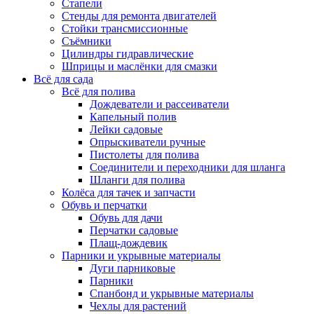
Стапели
Стенды для ремонта двигателей
Стойки трансмиссионные
Съёмники
Цилиндры гидравлические
Шприцы и маслёнки для смазки
Всё для сада
Всё для полива
Дождеватели и рассеиватели
Капельный полив
Лейки садовые
Опрыскиватели ручные
Пистолеты для полива
Соединители и переходники для шланга
Шланги для полива
Колёса для тачек и запчасти
Обувь и перчатки
Обувь для дачи
Перчатки садовые
Плащ-дождевик
Парники и укрывные материалы
Дуги парниковые
Парники
Спанбонд и укрывные материалы
Чехлы для растений