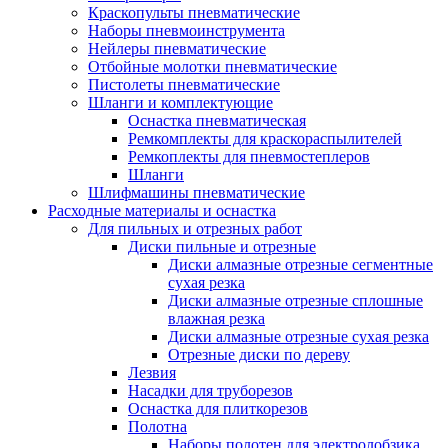
Краскопульты пневматические
Наборы пневмоинструмента
Нейлеры пневматические
Отбойные молотки пневматические
Пистолеты пневматические
Шланги и комплектующие
Оснастка пневматическая
Ремкомплекты для краскораспылителей
Ремкоплекты для пневмостеплеров
Шланги
Шлифмашины пневматические
Расходные материалы и оснастка
Для пильных и отрезных работ
Диски пильные и отрезные
Диски алмазные отрезные сегментные
сухая резка
Диски алмазные отрезные сплошные
влажная резка
Диски алмазные отрезные сухая резка
Отрезные диски по дереву
Лезвия
Насадки для труборезов
Оснастка для плиткорезов
Полотна
Наборы полотен для электролобзика