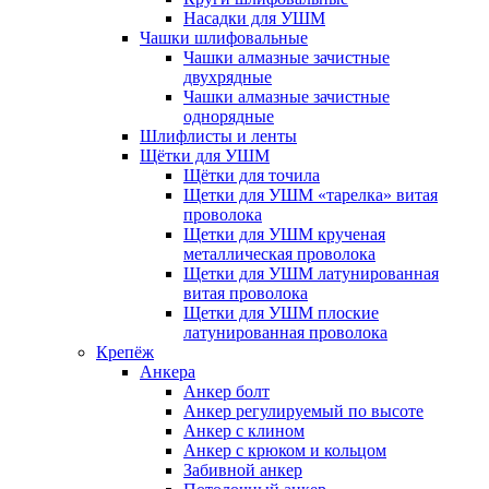
Насадки для УШМ
Чашки шлифовальные
Чашки алмазные зачистные
двухрядные
Чашки алмазные зачистные
однорядные
Шлифлисты и ленты
Щётки для УШМ
Щётки для точила
Щетки для УШМ «тарелка» витая
проволока
Щетки для УШМ крученая
металлическая проволока
Щетки для УШМ латунированная
витая проволока
Щетки для УШМ плоские
латунированная проволока
Крепёж
Анкера
Анкер болт
Анкер регулируемый по высоте
Анкер с клином
Анкер с крюком и кольцом
Забивной анкер