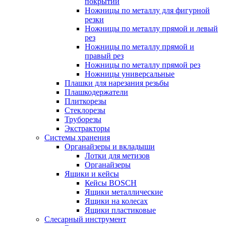
покрытий
Ножницы по металлу для фигурной
резки
Ножницы по металлу прямой и левый
рез
Ножницы по металлу прямой и
правый рез
Ножницы по металлу прямой рез
Ножницы универсальные
Плашки для нарезания резьбы
Плашкодержатели
Плиткорезы
Стеклорезы
Труборезы
Экстракторы
Системы хранения
Органайзеры и вкладыши
Лотки для метизов
Органайзеры
Ящики и кейсы
Кейсы BOSCH
Ящики металлические
Ящики на колесах
Ящики пластиковые
Слесарный инструмент