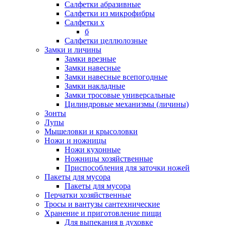
Салфетки абразивные
Салфетки из микрофибры
Салфетки х
б
Салфетки целлюлозные
Замки и личины
Замки врезные
Замки навесные
Замки навесные всепогодные
Замки накладные
Замки тросовые универсальные
Цилиндровые механизмы (личины)
Зонты
Лупы
Мышеловки и крысоловки
Ножи и ножницы
Ножи кухонные
Ножницы хозяйственные
Приспособления для заточки ножей
Пакеты для мусора
Пакеты для мусора
Перчатки хозяйственные
Тросы и вантузы сантехнические
Хранение и приготовление пищи
Для выпекания в духовке