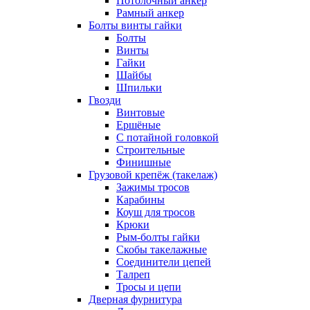
Потолочный анкер
Рамный анкер
Болты винты гайки
Болты
Винты
Гайки
Шайбы
Шпильки
Гвозди
Винтовые
Ершёные
С потайной головкой
Строительные
Финишные
Грузовой крепёж (такелаж)
Зажимы тросов
Карабины
Коуш для тросов
Крюки
Рым-болты гайки
Скобы такелажные
Соединители цепей
Талреп
Тросы и цепи
Дверная фурнитура