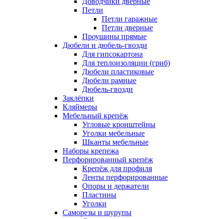
Доводчики дверные
Петли
Петли гаражные
Петли дверные
Проушины прямые
Дюбели и дюбель-гвозди
Для гипсокартона
Для теплоизоляции (гриб)
Дюбели пластиковые
Дюбели рамные
Дюбель-гвозди
Заклёпки
Кляймеры
Мебельный крепёж
Угловые кронштейны
Уголки мебельные
Шканты мебельные
Наборы крепежа
Перфорированный крепёж
Крепёж для профиля
Ленты перфорированные
Опоры и держатели
Пластины
Уголки
Саморезы и шурупы