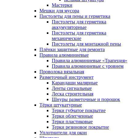
Мастерки
Мешки для мусора
Пистолеты для пены и герметика
Пистолеты для герметика
аккумуляторные
Пистолеты для герметика
механические
Пистолеты для монтажной пены
Плёнки защитные для ремонта
Правила алюминиевые
Правила алюминиевые «Трапеция»
Правила алюминиевые с уровнем
Проволока вязальная
Разметочный инструмент
Карандаши малярные
Ленты сигнальные
Леска строительная
Шнуры разметочные и порошок
Тёрки штукатурные
Терки губчатое покрытие
Терки облегченные
Терки пластиковые
Терки резиновое покрытие
Уплотнители для окон