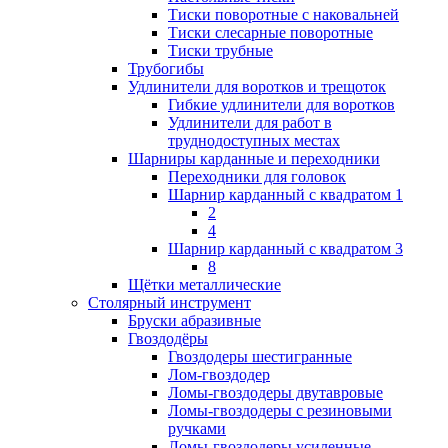
Тиски поворотные с наковальней
Тиски слесарные поворотные
Тиски трубные
Трубогибы
Удлинители для воротков и трещоток
Гибкие удлинители для воротков
Удлинители для работ в
труднодоступных местах
Шарниры карданные и переходники
Переходники для головок
Шарнир карданный с квадратом 1
2
4
Шарнир карданный с квадратом 3
8
Щётки металлические
Столярный инструмент
Бруски абразивные
Гвоздодёры
Гвоздодеры шестигранные
Лом-гвоздодер
Ломы-гвоздодеры двутавровые
Ломы-гвоздодеры с резиновыми
ручками
Ломы-гвоздодеры усиленные