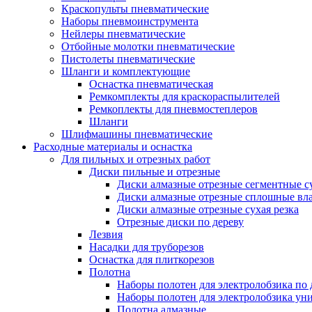
Краскопульты пневматические
Наборы пневмоинструмента
Нейлеры пневматические
Отбойные молотки пневматические
Пистолеты пневматические
Шланги и комплектующие
Оснастка пневматическая
Ремкомплекты для краскораспылителей
Ремкоплекты для пневмостеплеров
Шланги
Шлифмашины пневматические
Расходные материалы и оснастка
Для пильных и отрезных работ
Диски пильные и отрезные
Диски алмазные отрезные сегментные су
Диски алмазные отрезные сплошные вла
Диски алмазные отрезные сухая резка
Отрезные диски по дереву
Лезвия
Насадки для труборезов
Оснастка для плиткорезов
Полотна
Наборы полотен для электролобзика по 
Наборы полотен для электролобзика ун
Полотна алмазные