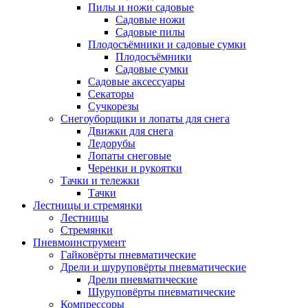
Пилы и ножи садовые
Садовые ножи
Садовые пилы
Плодосъёмники и садовые сумки
Плодосъёмники
Садовые сумки
Садовые аксессуары
Секаторы
Сучкорезы
Снегоуборщики и лопаты для снега
Движки для снега
Ледорубы
Лопаты снеговые
Черенки и рукоятки
Тачки и тележки
Тачки
Лестницы и стремянки
Лестницы
Стремянки
Пневмоинструмент
Гайковёрты пневматические
Дрели и шуруповёрты пневматические
Дрели пневматические
Шуруповёрты пневматические
Компрессоры