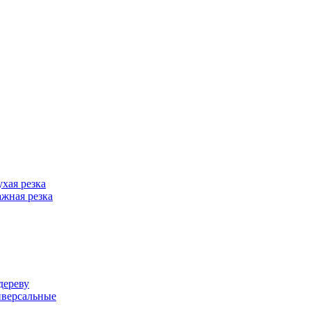
хая резка
жная резка
дереву
иверсальные