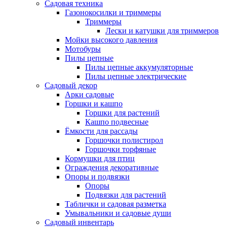
Садовая техника
Газонокосилки и триммеры
Триммеры
Лески и катушки для триммеров
Мойки высокого давления
Мотобуры
Пилы цепные
Пилы цепные аккумуляторные
Пилы цепные электрические
Садовый декор
Арки садовые
Горшки и кашпо
Горшки для растений
Кашпо подвесные
Ёмкости для рассады
Горшочки полистирол
Горшочки торфяные
Кормушки для птиц
Ограждения декоративные
Опоры и подвязки
Опоры
Подвязки для растений
Таблички и садовая разметка
Умывальники и садовые души
Садовый инвентарь