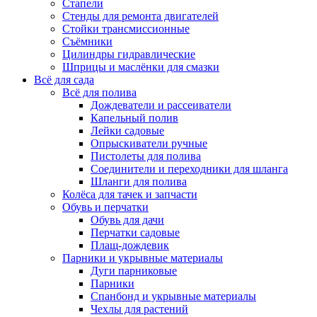
Стапели
Стенды для ремонта двигателей
Стойки трансмиссионные
Съёмники
Цилиндры гидравлические
Шприцы и маслёнки для смазки
Всё для сада
Всё для полива
Дождеватели и рассеиватели
Капельный полив
Лейки садовые
Опрыскиватели ручные
Пистолеты для полива
Соединители и переходники для шланга
Шланги для полива
Колёса для тачек и запчасти
Обувь и перчатки
Обувь для дачи
Перчатки садовые
Плащ-дождевик
Парники и укрывные материалы
Дуги парниковые
Парники
Спанбонд и укрывные материалы
Чехлы для растений