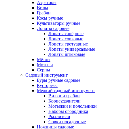
Аэраторы
Вилы
Грабли
Косы ручные
Культиваторы ручные
Лопаты садовые
Лопаты сапёрные
Лопаты совковые
Лопаты тротуарные
Лопаты универсальные
Лопаты штыковые
Мётлы
Мотыги
Серпы
Садовый инструмент
Буры ручные садовые
Кусторезы
Мелкий садовый инструмент
Вилки и грабли
Корнеудалители
Мотыжки и полольники
Наборы огородника
Рыхлители
Совки посадочные
Ножницы садовые