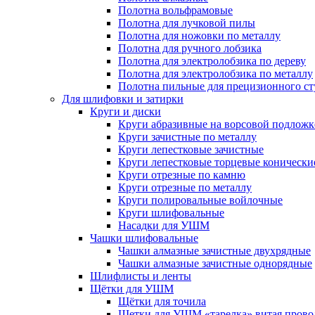
Полотна вольфрамовые
Полотна для лучковой пилы
Полотна для ножовки по металлу
Полотна для ручного лобзика
Полотна для электролобзика по дереву
Полотна для электролобзика по металлу
Полотна пильные для прецизионного ст
Для шлифовки и затирки
Круги и диски
Круги абразивные на ворсовой подложк
Круги зачистные по металлу
Круги лепестковые зачистные
Круги лепестковые торцевые конически
Круги отрезные по камню
Круги отрезные по металлу
Круги полировальные войлочные
Круги шлифовальные
Насадки для УШМ
Чашки шлифовальные
Чашки алмазные зачистные двухрядные
Чашки алмазные зачистные однорядные
Шлифлисты и ленты
Щётки для УШМ
Щётки для точила
Щетки для УШМ «тарелка» витая прово