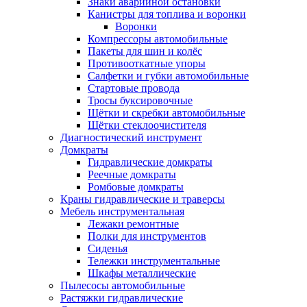
Знаки аварийной остановки
Канистры для топлива и воронки
Воронки
Компрессоры автомобильные
Пакеты для шин и колёс
Противооткатные упоры
Салфетки и губки автомобильные
Стартовые провода
Тросы буксировочные
Щётки и скребки автомобильные
Щётки стеклоочистителя
Диагностический инструмент
Домкраты
Гидравлические домкраты
Реечные домкраты
Ромбовые домкраты
Краны гидравлические и траверсы
Мебель инструментальная
Лежаки ремонтные
Полки для инструментов
Сиденья
Тележки инструментальные
Шкафы металлические
Пылесосы автомобильные
Растяжки гидравлические