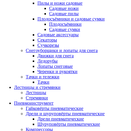
Пилы и ножи садовые
Садовые ножи
Садовые пилы
Плодосъёмники и садовые сумки
Плодосъёмники
Садовые сумки
Садовые аксессуары
Секаторы
Сучкорезы
Снегоуборщики и лопаты для снега
Движки для снега
Ледорубы
Лопаты снеговые
Черенки и рукоятки
Тачки и тележки
Тачки
Лестницы и стремянки
Лестницы
Стремянки
Пневмоинструмент
Гайковёрты пневматические
Дрели и шуруповёрты пневматические
Дрели пневматические
Шуруповёрты пневматические
Компрессоры