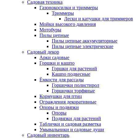
Садовая техника
Газонокосилки и триммеры
Триммеры
Лески и катушки для триммеров
Мойки высокого давления
Мотобуры
Пилы цепные
Пилы цепные аккумуляторные
Пилы цепные электрические
Садовый декор
Арки садовые
Горшки и кашпо
Горшки для растений
Кашпо подвесные
Ёмкости для рассады
Горшочки полистирол
Горшочки торфяные
Кормушки для птиц
Ограждения декоративные
Опоры и подвязки
Опоры
Подвязки для растений
Таблички и садовая разметка
Умывальники и садовые души
Садовый инвентарь