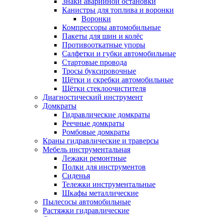
Знаки аварийной остановки
Канистры для топлива и воронки
Воронки
Компрессоры автомобильные
Пакеты для шин и колёс
Противооткатные упоры
Салфетки и губки автомобильные
Стартовые провода
Тросы буксировочные
Щётки и скребки автомобильные
Щётки стеклоочистителя
Диагностический инструмент
Домкраты
Гидравлические домкраты
Реечные домкраты
Ромбовые домкраты
Краны гидравлические и траверсы
Мебель инструментальная
Лежаки ремонтные
Полки для инструментов
Сиденья
Тележки инструментальные
Шкафы металлические
Пылесосы автомобильные
Растяжки гидравлические