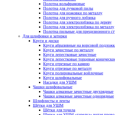
Полотна вольфрамовые
Полотна для лучковой пилы
Полотна для ножовки по металлу
Полотна для ручного лобзика
Полотна для электролобзика по дереву
Полотна для электролобзика по металлу
Полотна пильные для прецизионного ст
Для шлифовки и затирки
Круги и диски
Круги абразивные на ворсовой подложк
Круги зачистные по металлу
Круги лепестковые зачистные
Круги лепестковые торцевые конически
Круги отрезные по камню
Круги отрезные по металлу
Круги полировальные войлочные
Круги шлифовальные
Насадки для УШМ
Чашки шлифовальные
Чашки алмазные зачистные двухрядные
Чашки алмазные зачистные однорядные
Шлифлисты и ленты
Щётки для УШМ
Щётки для точила
Щетки для УШМ «тарелка» витая прово