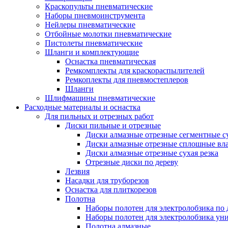
Краскопульты пневматические
Наборы пневмоинструмента
Нейлеры пневматические
Отбойные молотки пневматические
Пистолеты пневматические
Шланги и комплектующие
Оснастка пневматическая
Ремкомплекты для краскораспылителей
Ремкоплекты для пневмостеплеров
Шланги
Шлифмашины пневматические
Расходные материалы и оснастка
Для пильных и отрезных работ
Диски пильные и отрезные
Диски алмазные отрезные сегментные су
Диски алмазные отрезные сплошные вла
Диски алмазные отрезные сухая резка
Отрезные диски по дереву
Лезвия
Насадки для труборезов
Оснастка для плиткорезов
Полотна
Наборы полотен для электролобзика по 
Наборы полотен для электролобзика ун
Полотна алмазные