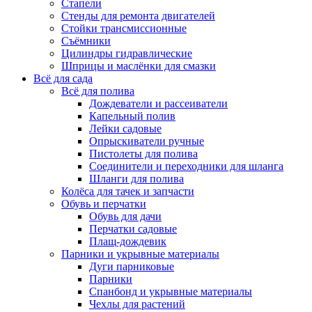
Стапели
Стенды для ремонта двигателей
Стойки трансмиссионные
Съёмники
Цилиндры гидравлические
Шприцы и маслёнки для смазки
Всё для сада
Всё для полива
Дождеватели и рассеиватели
Капельный полив
Лейки садовые
Опрыскиватели ручные
Пистолеты для полива
Соединители и переходники для шланга
Шланги для полива
Колёса для тачек и запчасти
Обувь и перчатки
Обувь для дачи
Перчатки садовые
Плащ-дождевик
Парники и укрывные материалы
Дуги парниковые
Парники
Спанбонд и укрывные материалы
Чехлы для растений