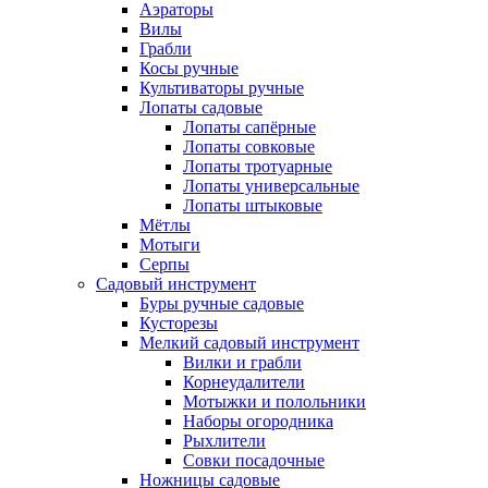
Аэраторы
Вилы
Грабли
Косы ручные
Культиваторы ручные
Лопаты садовые
Лопаты сапёрные
Лопаты совковые
Лопаты тротуарные
Лопаты универсальные
Лопаты штыковые
Мётлы
Мотыги
Серпы
Садовый инструмент
Буры ручные садовые
Кусторезы
Мелкий садовый инструмент
Вилки и грабли
Корнеудалители
Мотыжки и полольники
Наборы огородника
Рыхлители
Совки посадочные
Ножницы садовые