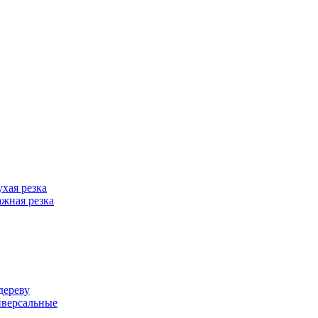
хая резка
жная резка
дереву
иверсальные