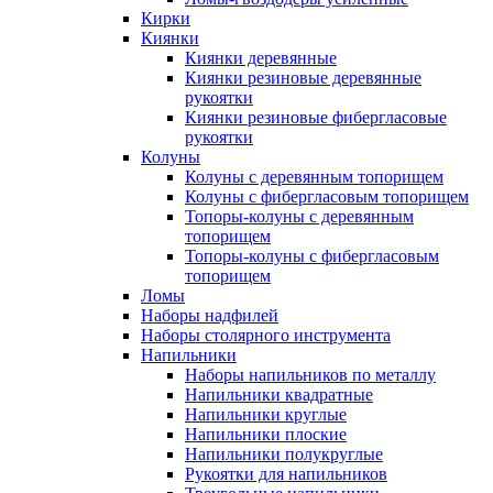
Кирки
Киянки
Киянки деревянные
Киянки резиновые деревянные
рукоятки
Киянки резиновые фибергласовые
рукоятки
Колуны
Колуны с деревянным топорищем
Колуны с фибергласовым топорищем
Топоры-колуны с деревянным
топорищем
Топоры-колуны с фибергласовым
топорищем
Ломы
Наборы надфилей
Наборы столярного инструмента
Напильники
Наборы напильников по металлу
Напильники квадратные
Напильники круглые
Напильники плоские
Напильники полукруглые
Рукоятки для напильников