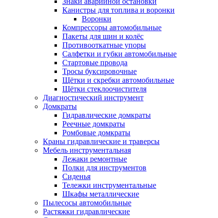
Знаки аварийной остановки
Канистры для топлива и воронки
Воронки
Компрессоры автомобильные
Пакеты для шин и колёс
Противооткатные упоры
Салфетки и губки автомобильные
Стартовые провода
Тросы буксировочные
Щётки и скребки автомобильные
Щётки стеклоочистителя
Диагностический инструмент
Домкраты
Гидравлические домкраты
Реечные домкраты
Ромбовые домкраты
Краны гидравлические и траверсы
Мебель инструментальная
Лежаки ремонтные
Полки для инструментов
Сиденья
Тележки инструментальные
Шкафы металлические
Пылесосы автомобильные
Растяжки гидравлические