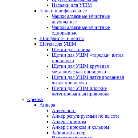
Насадки для УШМ
Чашки шлифовальные
Чашки алмазные зачистные
двухрядные
Чашки алмазные зачистные
однорядные
Шлифлисты и ленты
Щётки для УШМ
Щётки для точила
Щетки для УШМ «тарелка» витая
проволока
Щетки для УШМ крученая
металлическая проволока
Щетки для УШМ латунированная
витая проволока
Щетки для УШМ плоские
латунированная проволока
Крепёж
Анкера
Анкер болт
Анкер регулируемый по высоте
Анкер с клином
Анкер с крюком и кольцом
Забивной анкер