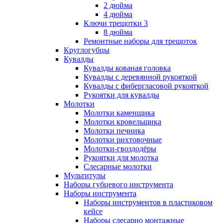
2 дюйма
4 дюйма
Ключи трещотки 3
8 дюйма
Ремонтные наборы для трещоток
Круглогубцы
Кувалды
Кувалды кованая головка
Кувалды с деревянной рукояткой
Кувалды с фибергласовой рукояткой
Рукоятки для кувалды
Молотки
Молотки каменщика
Молотки кровельщика
Молотки печника
Молотки рихтовочные
Молотки-гвоздодёры
Рукоятки для молотка
Слесарные молотки
Мультитулы
Наборы губцевого инструмента
Наборы инструмента
Наборы инструментов в пластиковом
кейсе
Наборы слесарно монтажные