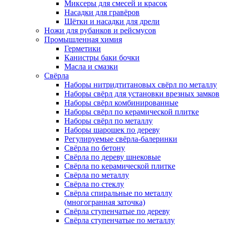
Миксеры для смесей и красок
Насадки для гравёров
Щётки и насадки для дрели
Ножи для рубанков и рейсмусов
Промышленная химия
Герметики
Канистры баки бочки
Масла и смазки
Свёрла
Наборы нитридтитановых свёрл по металлу
Наборы свёрл для установки врезных замков
Наборы свёрл комбинированные
Наборы свёрл по керамической плитке
Наборы свёрл по металлу
Наборы шарошек по дереву
Регулируемые свёрла-балеринки
Свёрла по бетону
Свёрла по дереву шнековые
Свёрла по керамической плитке
Свёрла по металлу
Свёрла по стеклу
Свёрла спиральные по металлу
(многогранная заточка)
Свёрла ступенчатые по дереву
Свёрла ступенчатые по металлу