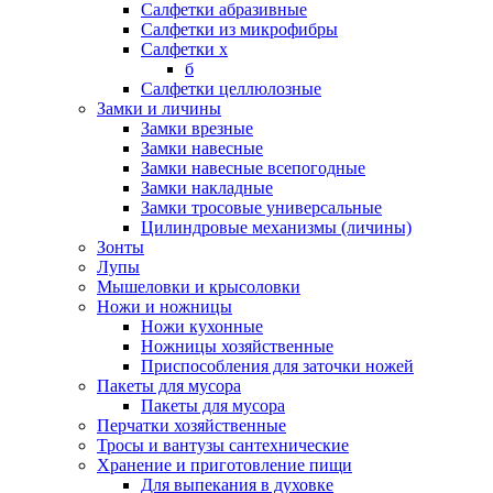
Салфетки абразивные
Салфетки из микрофибры
Салфетки х
б
Салфетки целлюлозные
Замки и личины
Замки врезные
Замки навесные
Замки навесные всепогодные
Замки накладные
Замки тросовые универсальные
Цилиндровые механизмы (личины)
Зонты
Лупы
Мышеловки и крысоловки
Ножи и ножницы
Ножи кухонные
Ножницы хозяйственные
Приспособления для заточки ножей
Пакеты для мусора
Пакеты для мусора
Перчатки хозяйственные
Тросы и вантузы сантехнические
Хранение и приготовление пищи
Для выпекания в духовке