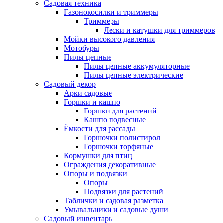
Садовая техника
Газонокосилки и триммеры
Триммеры
Лески и катушки для триммеров
Мойки высокого давления
Мотобуры
Пилы цепные
Пилы цепные аккумуляторные
Пилы цепные электрические
Садовый декор
Арки садовые
Горшки и кашпо
Горшки для растений
Кашпо подвесные
Ёмкости для рассады
Горшочки полистирол
Горшочки торфяные
Кормушки для птиц
Ограждения декоративные
Опоры и подвязки
Опоры
Подвязки для растений
Таблички и садовая разметка
Умывальники и садовые души
Садовый инвентарь