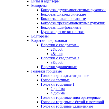
Биты и адаптеры
Бокорезы
Бокорезы двухкомпонентные рукоятки
Бокорезы диэлектрические
Бокорезы никелированные
Бокорезы трехкомпонентные рукоятки
Бокорезы шлифованные
Кусачки для резки плитки
Болторезы
Воротки под головки
Воротки с квадратом 1
2&quot;
4&quot;
Воротки с квадратом 3
8&quot;
Воротки удлиненные
Головки торцевые
Головки двенадцатигранные
Головки свечные
Головки торцевые 1
2 дюйма
4 дюйма
Головки торцевые многоразмерные
Головки торцевые с битой и вставкой
Головки торцевые удлинённые