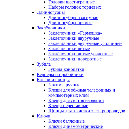
Головки шестигранные
Наборы головок торцевых
Длинногубцы
Длинногубцы изогнутые
Длинногубцы прямые
Заклёпочники
Заклёпочники «Гармошка»
Заклёпочники двуручные
Заклёпочники двуручные усилинные
Заклёпочники литые
Заклёпочники литые усиленные
Заклёпочники поворотные
Зубила
Зубила-конопатки
Кернеры и пробойники
Клещи и щипцы
Зажимы ручные
Клещи для обжима телефонных и
компьютерных клем
Клещи для снятия изоляции
Клещи переставные
Щипцы для зачистки электропроводов
Ключи
Ключи баллонные
Ключи динамометрические