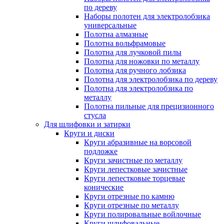
по дереву
Наборы полотен для электролобзика
универсальные
Полотна алмазные
Полотна вольфрамовые
Полотна для лучковой пилы
Полотна для ножовки по металлу
Полотна для ручного лобзика
Полотна для электролобзика по дереву
Полотна для электролобзика по
металлу
Полотна пильные для прецизионного
стусла
Для шлифовки и затирки
Круги и диски
Круги абразивные на ворсовой
подложке
Круги зачистные по металлу
Круги лепестковые зачистные
Круги лепестковые торцевые
конические
Круги отрезные по камню
Круги отрезные по металлу
Круги полировальные войлочные
Круги шлифовальные