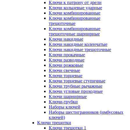
Ключи к патрону от дрели
Ключи кольцевые ударные
Ключи комбинированные
Ключи комбинированные
трещоточные
Ключи комбинированные
трещоточные шарнирные
Ключи накидные
Ключи накидные коленчатые
Ключи накидные трещоточные
Ключи прокачные
Ключи разводные
Ключи рожковые
Ключи свечные
Ключи торцевые
Ключи торцевые ступичные
Ключи трубные рычажные
Ключи угловые проходные
Ключи шарнирные
Ключи-трубки
Наборы ключей
Наборы шестигранников (имбусовых
ключей)
Ключи трещотки
Ключи трещотки 1