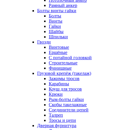
Потолочный анкер
Рамный анкер
Болты винты гайки
Болты
Винты
Гайки
Шайбы
Шпильки
Гвозди
Винтовые
Ершёные
С потайной головкой
Строительные
Финишные
Грузовой крепёж (такелаж)
Зажимы тросов
Карабины
Коуш для тросов
Крюки
Рым-болты гайки
Скобы такелажные
Соединители цепей
Талреп
Тросы и цепи
Дверная фурнитура