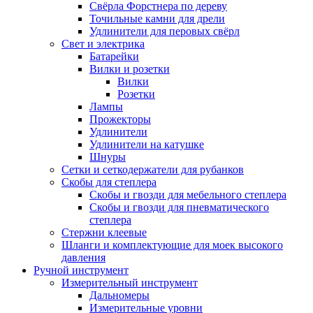
Свёрла Форстнера по дереву
Точильные камни для дрели
Удлинители для перовых свёрл
Свет и электрика
Батарейки
Вилки и розетки
Вилки
Розетки
Лампы
Прожекторы
Удлинители
Удлинители на катушке
Шнуры
Сетки и сеткодержатели для рубанков
Скобы для степлера
Скобы и гвозди для мебельного степлера
Скобы и гвозди для пневматического
степлера
Стержни клеевые
Шланги и комплектующие для моек высокого
давления
Ручной инструмент
Измерительный инструмент
Дальномеры
Измерительные уровни