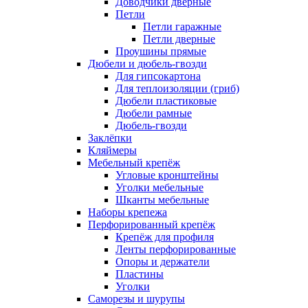
Доводчики дверные
Петли
Петли гаражные
Петли дверные
Проушины прямые
Дюбели и дюбель-гвозди
Для гипсокартона
Для теплоизоляции (гриб)
Дюбели пластиковые
Дюбели рамные
Дюбель-гвозди
Заклёпки
Кляймеры
Мебельный крепёж
Угловые кронштейны
Уголки мебельные
Шканты мебельные
Наборы крепежа
Перфорированный крепёж
Крепёж для профиля
Ленты перфорированные
Опоры и держатели
Пластины
Уголки
Саморезы и шурупы