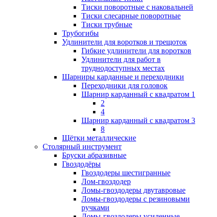
Тиски поворотные с наковальней
Тиски слесарные поворотные
Тиски трубные
Трубогибы
Удлинители для воротков и трещоток
Гибкие удлинители для воротков
Удлинители для работ в
труднодоступных местах
Шарниры карданные и переходники
Переходники для головок
Шарнир карданный с квадратом 1
2
4
Шарнир карданный с квадратом 3
8
Щётки металлические
Столярный инструмент
Бруски абразивные
Гвоздодёры
Гвоздодеры шестигранные
Лом-гвоздодер
Ломы-гвоздодеры двутавровые
Ломы-гвоздодеры с резиновыми
ручками
Ломы-гвоздодеры усиленные