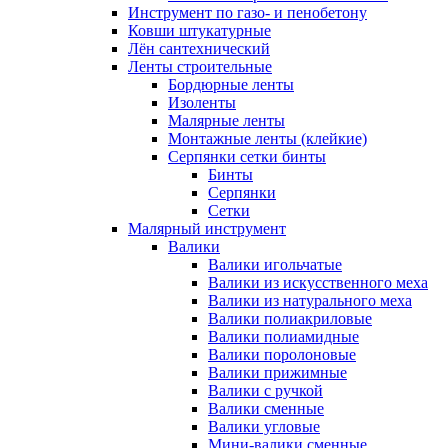
Инструмент по газо- и пенобетону
Ковши штукатурные
Лён сантехнический
Ленты строительные
Бордюрные ленты
Изоленты
Малярные ленты
Монтажные ленты (клейкие)
Серпянки сетки бинты
Бинты
Серпянки
Сетки
Малярный инструмент
Валики
Валики игольчатые
Валики из искусственного меха
Валики из натурального меха
Валики полиакриловые
Валики полиамидные
Валики поролоновые
Валики прижимные
Валики с ручкой
Валики сменные
Валики угловые
Мини-валики сменные