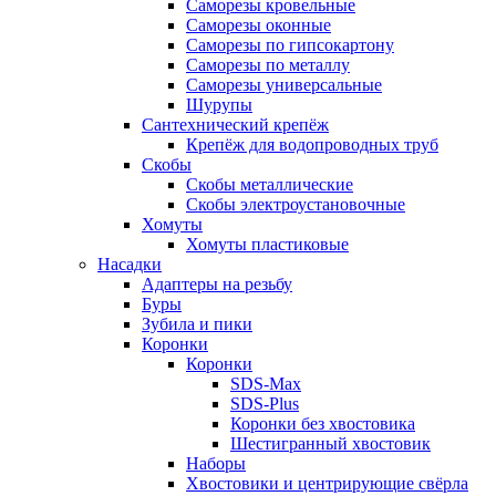
Саморезы кровельные
Саморезы оконные
Саморезы по гипсокартону
Саморезы по металлу
Саморезы универсальные
Шурупы
Сантехнический крепёж
Крепёж для водопроводных труб
Скобы
Скобы металлические
Скобы электроустановочные
Хомуты
Хомуты пластиковые
Насадки
Адаптеры на резьбу
Буры
Зубила и пики
Коронки
Коронки
SDS-Max
SDS-Plus
Коронки без хвостовика
Шестигранный хвостовик
Наборы
Хвостовики и центрирующие свёрла