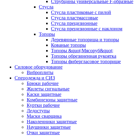
Струбцины универсальные F-образные
Стусла
Стусла пластиковые с пилой
Стусла пластмассовые
Стусла прецизионные
Стусла прецизионные с наклоном
Топоры
Деревянные топорища и топоры
Кованые топоры
Топоры &quot;Мясоруб&quot;
Топоры обрезиненная рукоятка
Топоры фибергласовое топорище
Силовое оборудование
Виброплиты
Спецодежда и СИЗ
Брюки рабочие
Жилеты сигнальные
Каски защитные
Комбинезоны защитные
Куртки рабочие
Ледоступы
Маски сварщика
Наколенники защитные
Наушники защитные
Очки защитные