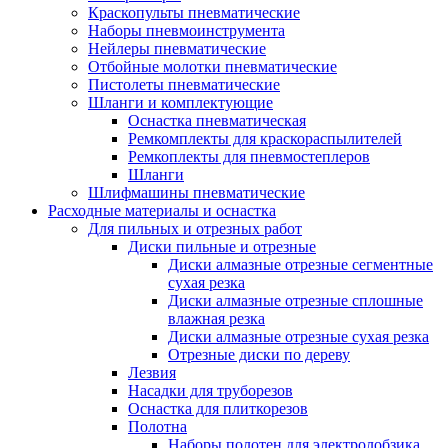
Краскопульты пневматические
Наборы пневмоинструмента
Нейлеры пневматические
Отбойные молотки пневматические
Пистолеты пневматические
Шланги и комплектующие
Оснастка пневматическая
Ремкомплекты для краскораспылителей
Ремкоплекты для пневмостеплеров
Шланги
Шлифмашины пневматические
Расходные материалы и оснастка
Для пильных и отрезных работ
Диски пильные и отрезные
Диски алмазные отрезные сегментные
сухая резка
Диски алмазные отрезные сплошные
влажная резка
Диски алмазные отрезные сухая резка
Отрезные диски по дереву
Лезвия
Насадки для труборезов
Оснастка для плиткорезов
Полотна
Наборы полотен для электролобзика