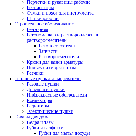
Перчатки и рукавицы рабочие
Респираторы
Сумки и пояса для инструмента
Шапки рабочие
Строительное оборудование
Бензорезы
Бетономешалки растворонасосы и
растворосмесители
Бетоносмесители
Запчасти
Растворосмесители
Крюки для вязки арматуры
Подъёмники для стекла
Резчики
Тепловые пушки и нагреватели
Газовые пушки
Дизельные пушки
Инфракрасные обогреватели
Конвекторы
Радиаторы
Электрические пушки
Товары для дома
Вёдра и тазы
Губки и салфетки
Губки для мытья посуды