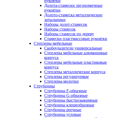
рукоятки
Долота-стамески эргономичные
рукоятки
Долото-стамеска металлические
затыльники
Наборы долот-стамесок
Наборы стамесок
Наборы стамесок по дереву
Стамески пластмассовые рукоятки
Степлеры мебельные
Скобоудалители универсальные
Степлеры мебельные алюминивые
корпуса
Степлеры мебельные пластиковые
корпуса
Степлеры металлические корпуса
Степлеры регулируемые
Степлеры-молотки
Струбцины
Струбцины F-образные
Струбцины G-образные
Струбцины быстрозажимные
Струбцины клещеобразные
Струбцины реечные
Струбцины угловые