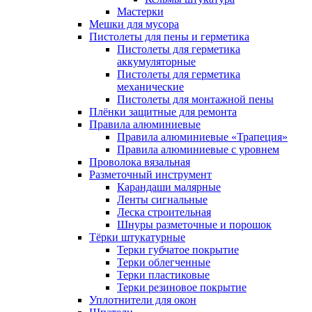
Мастерки
Мешки для мусора
Пистолеты для пены и герметика
Пистолеты для герметика
аккумуляторные
Пистолеты для герметика
механические
Пистолеты для монтажной пены
Плёнки защитные для ремонта
Правила алюминиевые
Правила алюминиевые «Трапеция»
Правила алюминиевые с уровнем
Проволока вязальная
Разметочный инструмент
Карандаши малярные
Ленты сигнальные
Леска строительная
Шнуры разметочные и порошок
Тёрки штукатурные
Терки губчатое покрытие
Терки облегченные
Терки пластиковые
Терки резиновое покрытие
Уплотнители для окон