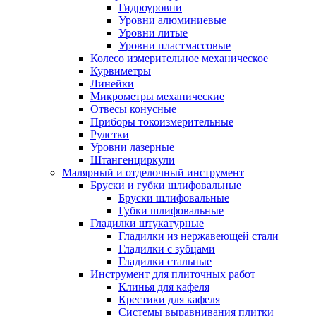
Гидроуровни
Уровни алюминиевые
Уровни литые
Уровни пластмассовые
Колесо измерительное механическое
Курвиметры
Линейки
Микрометры механические
Отвесы конусные
Приборы токоизмерительные
Рулетки
Уровни лазерные
Штангенциркули
Малярный и отделочный инструмент
Бруски и губки шлифовальные
Бруски шлифовальные
Губки шлифовальные
Гладилки штукатурные
Гладилки из нержавеющей стали
Гладилки с зубцами
Гладилки стальные
Инструмент для плиточных работ
Клинья для кафеля
Крестики для кафеля
Системы выравнивания плитки