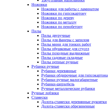
Треугольные напильники
Ножовки
Ножовки для работы с ламинатом
Ножовки по гипсокартону
Ножовки по дереву
Ножовки по металлу
Ножовки по пенобетону
Пилы
Пилы двуручные
Пилы для фанеры с запилом
Пилы мини для тонких работ
Пилы обушковые для стусел
Пилы походные выдвижные
Пилы садовые складные
Пилы цепные ручные
Рубанки ручные
Рубанки деревянные
Рубанки обдирочные для гипсокартона
Рубанки ручные малогабаритные
Рубанки-шерхебель
Ручные металлические рубанки
Ручные лобзики
Стамески
Долота-стамески деревянные рукоятки
Долота-стамески обрезиненные