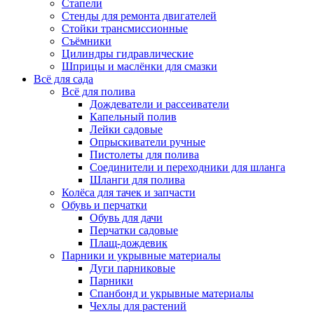
Стапели
Стенды для ремонта двигателей
Стойки трансмиссионные
Съёмники
Цилиндры гидравлические
Шприцы и маслёнки для смазки
Всё для сада
Всё для полива
Дождеватели и рассеиватели
Капельный полив
Лейки садовые
Опрыскиватели ручные
Пистолеты для полива
Соединители и переходники для шланга
Шланги для полива
Колёса для тачек и запчасти
Обувь и перчатки
Обувь для дачи
Перчатки садовые
Плащ-дождевик
Парники и укрывные материалы
Дуги парниковые
Парники
Спанбонд и укрывные материалы
Чехлы для растений