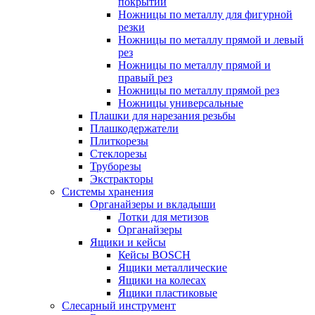
покрытий
Ножницы по металлу для фигурной
резки
Ножницы по металлу прямой и левый
рез
Ножницы по металлу прямой и
правый рез
Ножницы по металлу прямой рез
Ножницы универсальные
Плашки для нарезания резьбы
Плашкодержатели
Плиткорезы
Стеклорезы
Труборезы
Экстракторы
Системы хранения
Органайзеры и вкладыши
Лотки для метизов
Органайзеры
Ящики и кейсы
Кейсы BOSCH
Ящики металлические
Ящики на колесах
Ящики пластиковые
Слесарный инструмент