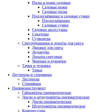
Пилы и ножи садовые
Садовые ножи
Садовые пилы
Плодосъёмники и садовые сумки
Плодосъёмники
Садовые сумки
Садовые аксессуары
Секаторы
Сучкорезы
Снегоуборщики и лопаты для снега
Движки для снега
Ледорубы
Лопаты снеговые
Черенки и рукоятки
Тачки и тележки
Тачки
Лестницы и стремянки
Лестницы
Стремянки
Пневмоинструмент
Гайковёрты пневматические
Дрели и шуруповёрты пневматические
Дрели пневматические
Шуруповёрты пневматические
Компрессоры