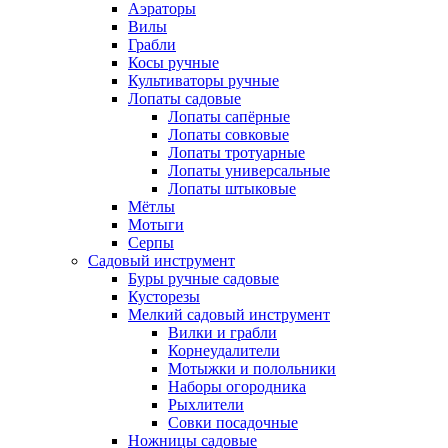
Аэраторы
Вилы
Грабли
Косы ручные
Культиваторы ручные
Лопаты садовые
Лопаты сапёрные
Лопаты совковые
Лопаты тротуарные
Лопаты универсальные
Лопаты штыковые
Мётлы
Мотыги
Серпы
Садовый инструмент
Буры ручные садовые
Кусторезы
Мелкий садовый инструмент
Вилки и грабли
Корнеудалители
Мотыжки и полольники
Наборы огородника
Рыхлители
Совки посадочные
Ножницы садовые