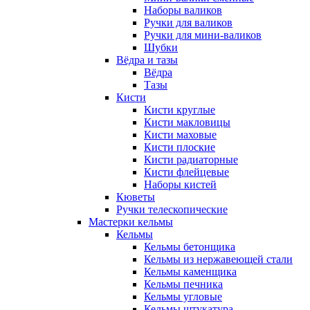
Наборы валиков
Ручки для валиков
Ручки для мини-валиков
Шубки
Вёдра и тазы
Вёдра
Тазы
Кисти
Кисти круглые
Кисти макловицы
Кисти маховые
Кисти плоские
Кисти радиаторные
Кисти флейцевые
Наборы кистей
Кюветы
Ручки телескопические
Мастерки кельмы
Кельмы
Кельмы бетонщика
Кельмы из нержавеющей стали
Кельмы каменщика
Кельмы печника
Кельмы угловые
Кельмы штукатура