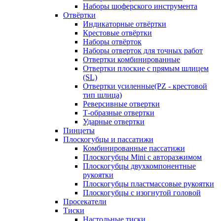
Наборы шоферского инструмента
Отвёртки
Индикаторные отвёртки
Крестовые отвёртки
Наборы отвёрток
Наборы отверток для точных работ
Отвертки комбинированные
Отвертки плоские с прямым шлицем
(SL)
Отвертки усиленные(PZ - крестовой
тип шлица)
Реверсивные отвертки
Т-образные отвертки
Ударные отвертки
Пинцеты
Плоскогубцы и пассатижи
Комбинированные пассатижи
Плоскогубцы Mini с авторазжимом
Плоскогубцы двухкомпонентные
рукоятки
Плоскогубцы пластмассовые рукоятки
Плоскогубцы с изогнутой головой
Просекатели
Тиски
Настольные тиски